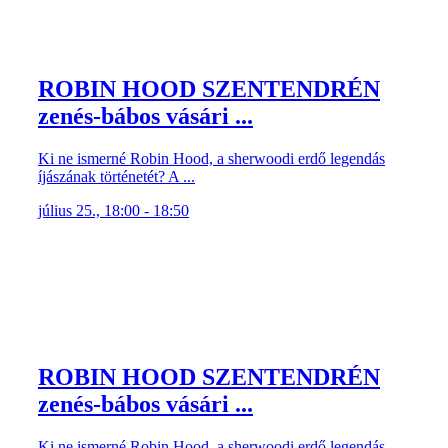
ROBIN HOOD SZENTENDRÉN
zenés-bábos vásári ...
Ki ne ismerné Robin Hood, a sherwoodi erdő legendás
íjászának történetét? A ...
július 25., 18:00 - 18:50
ROBIN HOOD SZENTENDRÉN
zenés-bábos vásári ...
Ki ne ismerné Robin Hood, a sherwoodi erdő legendás