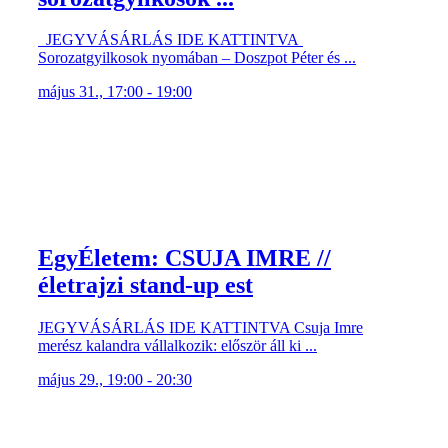
JEGYVÁSÁRLÁS IDE KATTINTVA
Sorozatgyilkosok nyomában – Doszpot Péter és ...
május 31., 17:00 - 19:00
EgyÉletem: CSUJA IMRE //
életrajzi stand-up est
JEGYVÁSÁRLÁS IDE KATTINTVA Csuja Imre
merész kalandra vállalkozik: először áll ki ...
május 29., 19:00 - 20:30