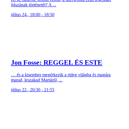
íjászának történetét? A ...
július 24., 18:00 - 18:50
Jon Fosse: REGGEL ÉS ESTE
… és a kisember megérkezik a rideg világba és magára
marad, leszakad Martáról, ...
július 22., 20:30 - 21:55