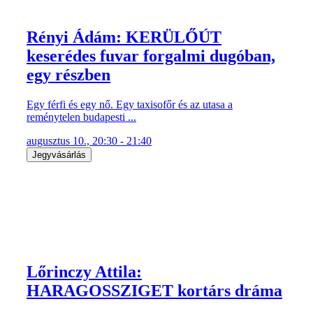
Rényi Ádám: KERÜLŐÚT
keserédes fuvar forgalmi dugóban,
egy részben
Egy férfi és egy nő. Egy taxisofőr és az utasa a
reménytelen budapesti ...
augusztus 10., 20:30 - 21:40
Jegyvásárlás
Lőrinczy Attila:
HARAGOSSZIGET kortárs dráma