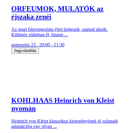
ORFEUMOK, MULATÓK az
éjszaka zenéi
Az igazi bárzongorista éjjel dolgozik, nappal alszik.
Különös világban él, hiszen ...
augusztus 23., 20:00 - 21:30
Jegyvásárlás
KOHLHAAS Heinrich von Kleist
nyomán
Heinrich von Kleist klasszikus kisregényének új színpadi
adaptációja egy olyan ...