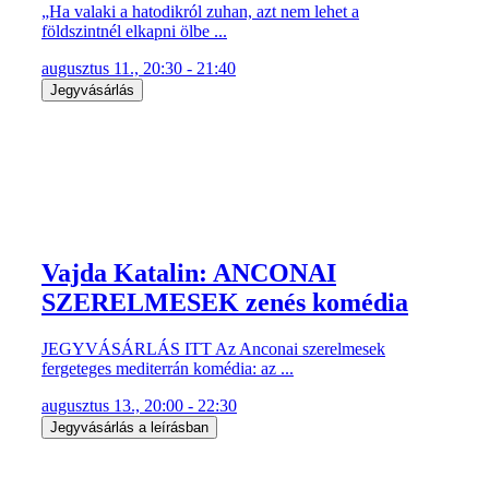
„Ha valaki a hatodikról zuhan, azt nem lehet a
földszintnél elkapni ölbe ...
augusztus 11., 20:30 - 21:40
Jegyvásárlás
Vajda Katalin: ANCONAI
SZERELMESEK zenés komédia
JEGYVÁSÁRLÁS ITT Az Anconai szerelmesek
fergeteges mediterrán komédia: az ...
augusztus 13., 20:00 - 22:30
Jegyvásárlás a leírásban