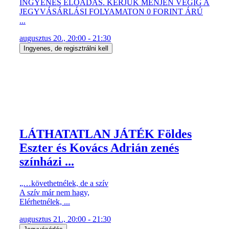
INGYENES ELŐADÁS. KÉRJÜK MENJEN VÉGIG A
JEGYVÁSÁRLÁSI FOLYAMATON 0 FORINT ÁRÚ
...
augusztus 20., 20:00 - 21:30
Ingyenes, de regisztrálni kell
LÁTHATATLAN JÁTÉK Földes
Eszter és Kovács Adrián zenés
színházi ...
„…követhetnélek, de a szív
A szív már nem hagy,
Elérhetnélek, ...
augusztus 21., 20:00 - 21:30