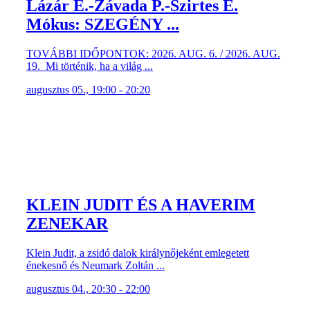
Lázár E.-Závada P.-Szirtes E.
Mókus: SZEGÉNY ...
TOVÁBBI IDŐPONTOK: 2026. AUG. 6. / 2026. AUG.
19. Mi történik, ha a világ ...
augusztus 05., 19:00 - 20:20
KLEIN JUDIT ÉS A HAVERIM
ZENEKAR
Klein Judit, a zsidó dalok királynőjeként emlegetett
énekesnő és Neumark Zoltán ...
augusztus 04., 20:30 - 22:00