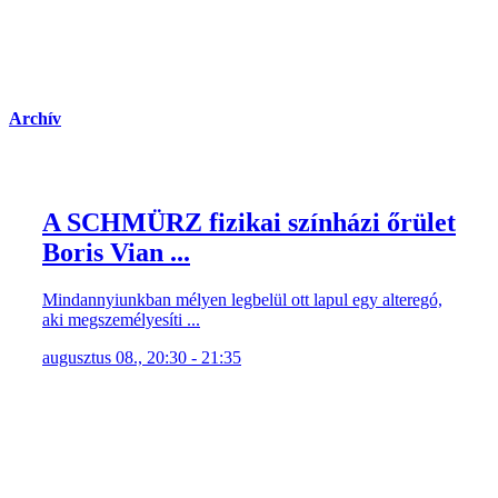
Archív
A SCHMÜRZ fizikai színházi őrület
Boris Vian ...
Mindannyiunkban mélyen legbelül ott lapul egy alteregó,
aki megszemélyesíti ...
augusztus 08., 20:30 - 21:35