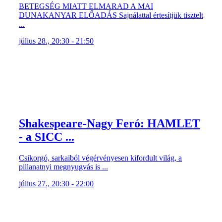
BETEGSÉG MIATT ELMARAD A MAI
DUNAKANYAR ELŐADÁS Sajnálattal értesítjük tisztelt
...
július 28., 20:30 - 21:50
Shakespeare-Nagy Feró: HAMLET
- a SICC ...
Csikorgó, sarkaiból végérvényesen kifordult világ, a
pillanatnyi megnyugvás is ...
július 27., 20:30 - 22:00