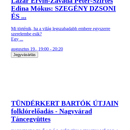
Lázár Ervin-Závada Péter-Szirtes
Edina Mókus: SZEGÉNY DZSONI
ÉS ...
Mi történik, ha a világ legszabadabb embere egyszerre
szerelembe esik?
Egy ...
augusztus 19., 19:00 - 20:20
Jegyvásárlás
TÜNDÉRKERT BARTÓK ÚTJAIN
folklórelőadás - Nagyvárad
Táncegyüttes