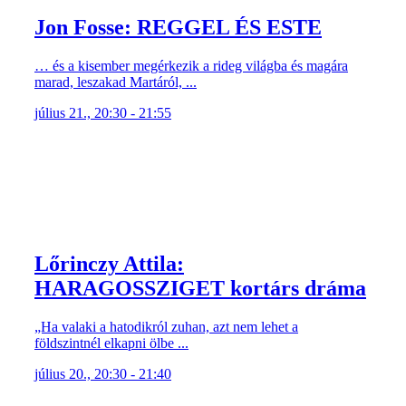
Jon Fosse: REGGEL ÉS ESTE
… és a kisember megérkezik a rideg világba és magára
marad, leszakad Martáról, ...
július 21., 20:30 - 21:55
Lőrinczy Attila:
HARAGOSSZIGET kortárs dráma
„Ha valaki a hatodikról zuhan, azt nem lehet a
földszintnél elkapni ölbe ...
július 20., 20:30 - 21:40