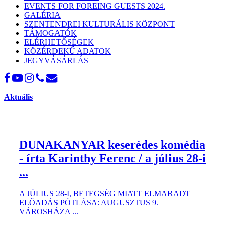
EVENTS FOR FOREING GUESTS 2024.
GALÉRIA
SZENTENDREI KULTURÁLIS KÖZPONT
TÁMOGATÓK
ELÉRHETŐSÉGEK
KÖZÉRDEKŰ ADATOK
JEGYVÁSÁRLÁS
Aktuális
DUNAKANYAR keserédes komédia
- írta Karinthy Ferenc / a július 28-i
...
A JÚLIUS 28-I, BETEGSÉG MIATT ELMARADT
ELŐADÁS PÓTLÁSA: AUGUSZTUS 9.
VÁROSHÁZA ...