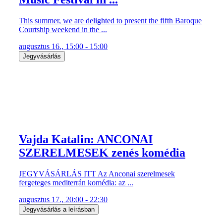
This summer, we are delighted to present the fifth Baroque
Courtship weekend in the ...
augusztus 16., 15:00 - 15:00
Jegyvásárlás
Vajda Katalin: ANCONAI
SZERELMESEK zenés komédia
JEGYVÁSÁRLÁS ITT Az Anconai szerelmesek
fergeteges mediterrán komédia: az ...
augusztus 17., 20:00 - 22:30
Jegyvásárlás a leírásban