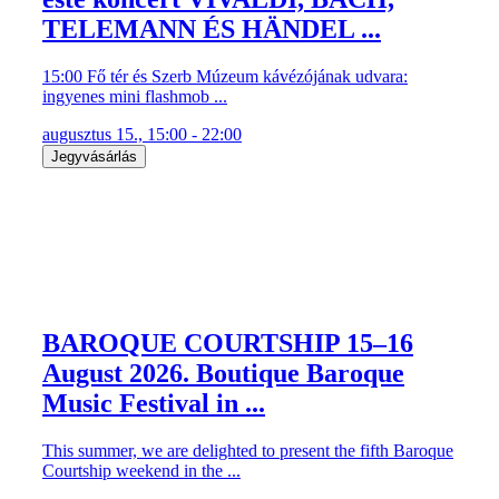
TELEMANN ÉS HÄNDEL ...
15:00 Fő tér és Szerb Múzeum kávézójának udvara:
ingyenes mini flashmob ...
augusztus 15., 15:00 - 22:00
Jegyvásárlás
BAROQUE COURTSHIP 15–16
August 2026. Boutique Baroque
Music Festival in ...
This summer, we are delighted to present the fifth Baroque
Courtship weekend in the ...