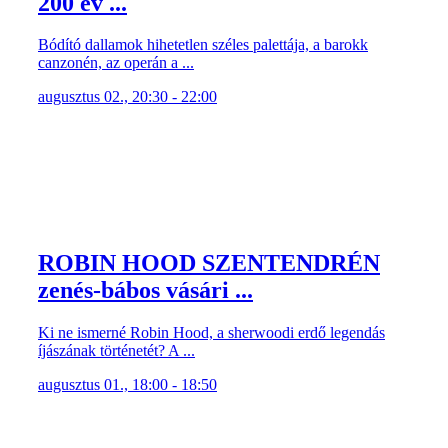
200 év ...
Bódító dallamok hihetetlen széles palettája, a barokk
canzonén, az operán a ...
augusztus 02., 20:30 - 22:00
ROBIN HOOD SZENTENDRÉN
zenés-bábos vásári ...
Ki ne ismerné Robin Hood, a sherwoodi erdő legendás
íjászának történetét? A ...
augusztus 01., 18:00 - 18:50