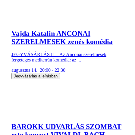
Vajda Katalin ANCONAI
SZERELMESEK zenés komédia
JEGYVÁSÁRLÁS ITT Az Anconai szerelmesek
fergeteges mediterrán komédia: az ...
augusztus 14., 20:00 - 22:30
Jegyvásárlás a leírásban
BAROKK UDVARLÁS SZOMBAT
este koncert VIVALDI, BACH,