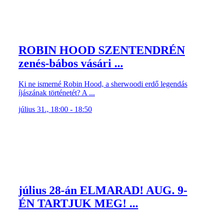
ROBIN HOOD SZENTENDRÉN
zenés-bábos vásári ...
Ki ne ismerné Robin Hood, a sherwoodi erdő legendás
íjászának történetét? A ...
július 31., 18:00 - 18:50
július 28-án ELMARAD! AUG. 9-
ÉN TARTJUK MEG! ...