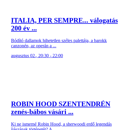
ITALIA, PER SEMPRE... válogatás
200 év ...
Bódító dallamok hihetetlen széles palettája, a barokk
canzonén, az operán a ...
augusztus 02., 20:30 - 22:00
ROBIN HOOD SZENTENDRÉN
zenés-bábos vásári ...
Ki ne ismerné Robin Hood, a sherwoodi erdő legendás
íjászának történetét? A ...