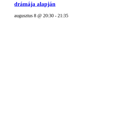
drámája alapján
augusztus 8 @ 20:30
-
21:35