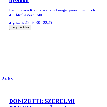
nyomán
Heinrich von Kleist klasszikus kisregényének új színpadi
adaptációja egy olyan ...
augusztus 26., 20:00 - 22:25
Jegyvásárlás
Archív
DONIZETTI: SZERELMI