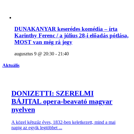
DUNAKANYAR keserédes komédia – írta
Karinthy Ferenc / a július 28-i előadás pótlása,
MOST van még rá jegy
augusztus 9 @ 20:30
-
21:40
Aktuális
DONIZETTI: SZERELMI
BÁJITAL opera-beavató magyar
nyelven
A közel kétszáz éves, 1832-ben keletkezett, mind a mai
napig az egyik legtöbbet ...