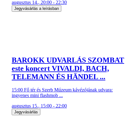
augusztus 14., 20:00 - 22:30
Jegyvásárlás a leírásban
BAROKK UDVARLÁS SZOMBAT
este koncert VIVALDI, BACH,
TELEMANN ÉS HÄNDEL ...
15:00 Fő tér és Szerb Múzeum kávézójának udvara:
ingyenes mini flashmob ...
augusztus 15., 15:00 - 22:00
Jegyvásárlás