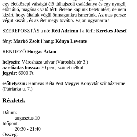
egy életközepi válságát élő túlhajszolt családanya és egy nyugdíj
előtt álló, magának való férfi életébe kapunk betekintést, de nem
kizárt, hogy általuk végül önmagunkra ismerünk. Az utas persze
végül kiszáll, és az élet megy tovább. Vajon ugyanarra?
SZEREPOSZTÁS a nő:
Réti Adrienn
I a férfi:
Kerekes József
fény:
Markó Zsolt
I hang:
Kónya Levente
RENDEZŐ
Horgas Ádám
helyszín:
Városháza udvar (Városház tér 3.)
az előadás hossza:
70 perc, szünet nélkül
jegyár:
6900 Ft
esőhelyszín:
Hamvas Béla Pest Megyei Könyvtár színházterme
(Pátriárka u. 7.)
Részletek
Dátum:
augusztus 10
Időpont:
20:30 - 21:40
Összeg: