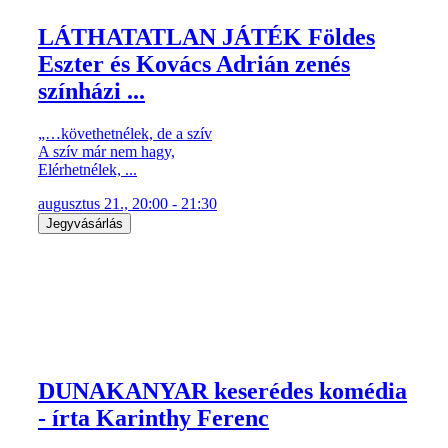
LÁTHATATLAN JÁTÉK Földes
Eszter és Kovács Adrián zenés
színházi ...
„…követhetnélek, de a szív
A szív már nem hagy,
Elérhetnélek, ...
augusztus 21., 20:00 - 21:30
Jegyvásárlás
DUNAKANYAR keserédes komédia
- írta Karinthy Ferenc