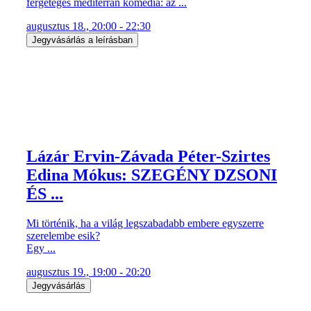
fergeteges mediterrán komédia: az ...
augusztus 18., 20:00 - 22:30
Jegyvásárlás a leírásban
Lázár Ervin-Závada Péter-Szirtes
Edina Mókus: SZEGÉNY DZSONI
ÉS ...
Mi történik, ha a világ legszabadabb embere egyszerre
szerelembe esik?
Egy ...
augusztus 19., 19:00 - 20:20
Jegyvásárlás