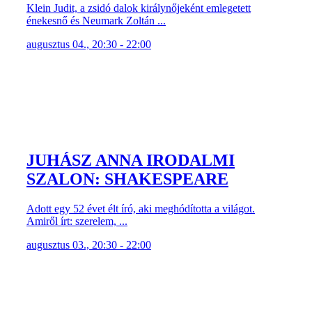
Klein Judit, a zsidó dalok királynőjeként emlegetett
énekesnő és Neumark Zoltán ...
augusztus 04., 20:30 - 22:00
JUHÁSZ ANNA IRODALMI
SZALON: SHAKESPEARE
Adott egy 52 évet élt író, aki meghódította a világot.
Amiről írt: szerelem, ...
augusztus 03., 20:30 - 22:00