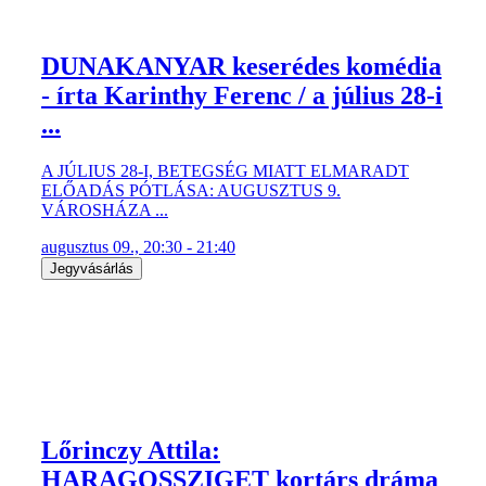
DUNAKANYAR keserédes komédia
- írta Karinthy Ferenc / a július 28-i
...
A JÚLIUS 28-I, BETEGSÉG MIATT ELMARADT
ELŐADÁS PÓTLÁSA: AUGUSZTUS 9.
VÁROSHÁZA ...
augusztus 09., 20:30 - 21:40
Jegyvásárlás
Lőrinczy Attila:
HARAGOSSZIGET kortárs dráma