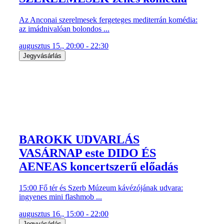
Az Anconai szerelmesek fergeteges mediterrán komédia:
az imádnivalóan bolondos ...
augusztus 15., 20:00 - 22:30
Jegyvásárlás
BAROKK UDVARLÁS
VASÁRNAP este DIDO ÉS
AENEAS koncertszerű előadás
15:00 Fő tér és Szerb Múzeum kávézójának udvara:
ingyenes mini flashmob ...
augusztus 16., 15:00 - 22:00
Jegyvásárlás