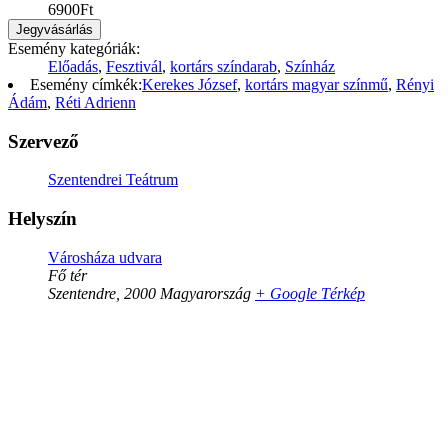
6900Ft
Jegyvásárlás
Esemény kategóriák:
Előadás
,
Fesztivál
,
kortárs színdarab
,
Színház
Esemény címkék:
Kerekes József
,
kortárs magyar színmű
,
Rényi
Ádám
,
Réti Adrienn
Szervező
Szentendrei Teátrum
Helyszín
Városháza udvara
Fő tér
Szentendre
,
2000
Magyarország
+ Google Térkép