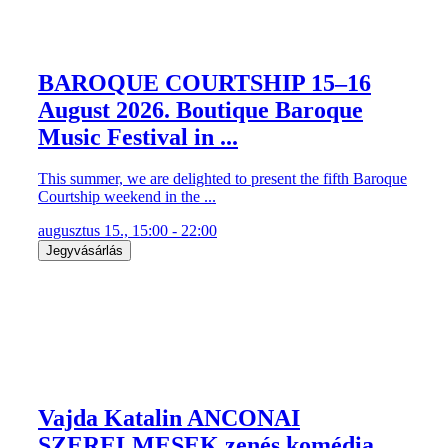
BAROQUE COURTSHIP 15–16
August 2026. Boutique Baroque
Music Festival in ...
This summer, we are delighted to present the fifth Baroque
Courtship weekend in the ...
augusztus 15., 15:00 - 22:00
Jegyvásárlás
Vajda Katalin ANCONAI
SZERELMESEK zenés komédia