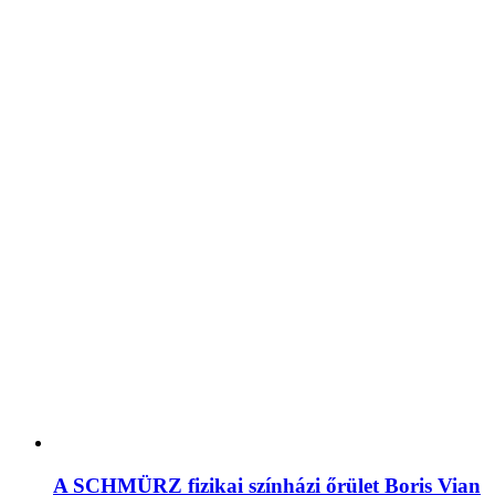
A SCHMÜRZ fizikai színházi őrület Boris Vian