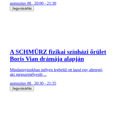
augusztus 08., 20:00 - 21:30
Jegyvásárlás
A SCHMÜRZ fizikai színházi őrület
Boris Vian drámája alapján
Mindannyiunkban mélyen legbelül ott lapul egy alteregó,
aki megszemélyesíti ...
augusztus 08., 20:30 - 21:35
Jegyvásárlás