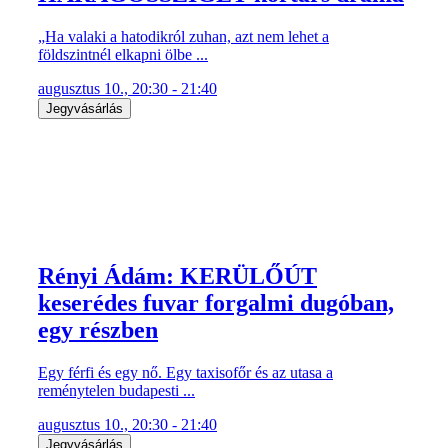
„Ha valaki a hatodikról zuhan, azt nem lehet a
földszintnél elkapni ölbe ...
augusztus 10., 20:30 - 21:40
Jegyvásárlás
Rényi Ádám: KERÜLŐÚT
keserédes fuvar forgalmi dugóban,
egy részben
Egy férfi és egy nő. Egy taxisofőr és az utasa a
reménytelen budapesti ...
augusztus 10., 20:30 - 21:40
Jegyvásárlás