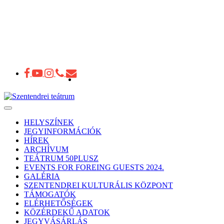
Toggle
navigation
HELYSZÍNEK
JEGYINFORMÁCIÓK
HÍREK
ARCHÍVUM
TEÁTRUM 50PLUSZ
EVENTS FOR FOREING GUESTS 2024.
GALÉRIA
SZENTENDREI KULTURÁLIS KÖZPONT
TÁMOGATÓK
ELÉRHETŐSÉGEK
KÖZÉRDEKŰ ADATOK
JEGYVÁSÁRLÁS