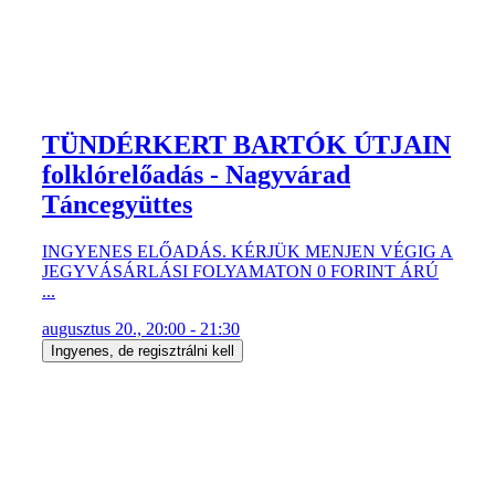
TÜNDÉRKERT BARTÓK ÚTJAIN
folklórelőadás - Nagyvárad
Táncegyüttes
INGYENES ELŐADÁS. KÉRJÜK MENJEN VÉGIG A
JEGYVÁSÁRLÁSI FOLYAMATON 0 FORINT ÁRÚ
...
augusztus 20., 20:00 - 21:30
Ingyenes, de regisztrálni kell