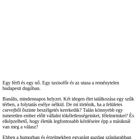
Egy férfi és egy nő. Egy taxisofőr és az utasa a reménytelen
budapesti dugóban.
Banális, mindennapos helyzet. Két idegen élet találkozása egy szűk
térben, a folytatás esélye nélkül. De mi történik, ha a felületes
csevejből őszinte beszélgetés kerekedik? Talán könnyebb egy
ismeretlen ember előtt vállalni tökéletlenségeinket, félelmeinket? És
elképzelhető, hogy életük legfontosabb kérdéseire épp a másiknál
van meg a válasz?
Ebben a humorban és érzelmekben egyaránt gazdag színdarabban