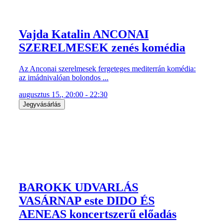
Vajda Katalin ANCONAI
SZERELMESEK zenés komédia
Az Anconai szerelmesek fergeteges mediterrán komédia:
az imádnivalóan bolondos ...
augusztus 15., 20:00 - 22:30
Jegyvásárlás
BAROKK UDVARLÁS
VASÁRNAP este DIDO ÉS
AENEAS koncertszerű előadás