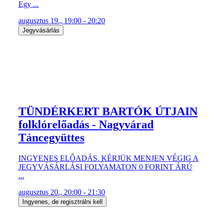
Egy ...
augusztus 19., 19:00 - 20:20
Jegyvásárlás
TÜNDÉRKERT BARTÓK ÚTJAIN
folklórelőadás - Nagyvárad
Táncegyüttes
INGYENES ELŐADÁS. KÉRJÜK MENJEN VÉGIG A
JEGYVÁSÁRLÁSI FOLYAMATON 0 FORINT ÁRÚ
...
augusztus 20., 20:00 - 21:30
Ingyenes, de regisztrálni kell