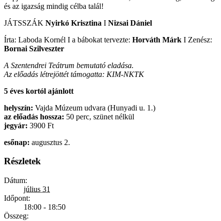
és az igazság mindig célba talál!
JÁTSSZÁK
Nyirkó Krisztina
I
Nizsai Dániel
Írta: Laboda Kornél I a bábokat tervezte:
Horváth Márk
I Zenész:
Bornai Szilveszter
A Szentendrei Teátrum bemutató eladása.
Az előadás létrejöttét támogatta: KIM-NKTK
5 éves kortól ajánlott
helyszín:
Vajda Múzeum udvara (Hunyadi u. 1.)
az előadás hossza:
50 perc, szünet nélkül
jegyár:
3900 Ft
esőnap:
augusztus 2.
Részletek
Dátum:
július 31
Időpont:
18:00 - 18:50
Összeg: