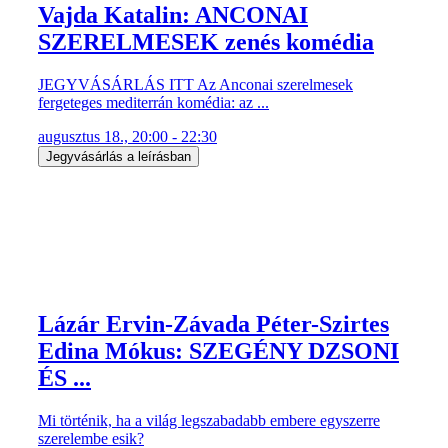
Vajda Katalin: ANCONAI
SZERELMESEK zenés komédia
JEGYVÁSÁRLÁS ITT Az Anconai szerelmesek
fergeteges mediterrán komédia: az ...
augusztus 18., 20:00 - 22:30
Jegyvásárlás a leírásban
Lázár Ervin-Závada Péter-Szirtes
Edina Mókus: SZEGÉNY DZSONI
ÉS ...
Mi történik, ha a világ legszabadabb embere egyszerre
szerelembe esik?