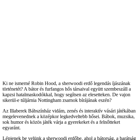
Ki ne ismerné Robin Hood, a sherwoodi erdő legendás íjászának
történetét? A bátor és furfangos hős társaival együtt szembeszáll a
kapzsi hatalmaskodókkal, hogy segítsen az elesetteken. De vajon
sikerül-e túljárnia Nottingham zsarnok bírájának eszén?
Az Illaberek Bábszínház vidám, zenés és interaktív vásári játékában
megelevenednek a középkor legkedveltebb hősei. Bábok, muzsika,
sok humor és közös játék várja a gyerekeket és a felnőtteket
egyaránt.
Lépjenek be velünk a sherwoodi erdőbe, ahol a bátorság, a barátság