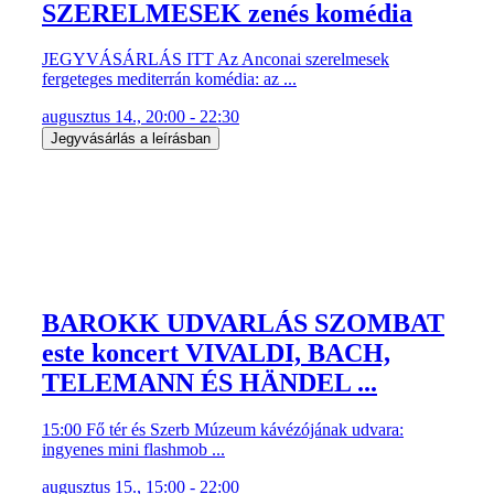
SZERELMESEK zenés komédia
JEGYVÁSÁRLÁS ITT Az Anconai szerelmesek
fergeteges mediterrán komédia: az ...
augusztus 14., 20:00 - 22:30
Jegyvásárlás a leírásban
BAROKK UDVARLÁS SZOMBAT
este koncert VIVALDI, BACH,
TELEMANN ÉS HÄNDEL ...
15:00 Fő tér és Szerb Múzeum kávézójának udvara:
ingyenes mini flashmob ...
augusztus 15., 15:00 - 22:00