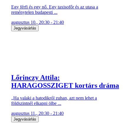
Egy férfi és egy nő. Egy taxisofőr és az utasa a
reménytelen budapesti ...
augusztus 10., 20:30 - 21:40
Jegyvásárlás
Lőrinczy Attila:
HARAGOSSZIGET kortárs dráma
„Ha valaki a hatodikról zuhan, azt nem lehet a
földszintnél elkapni ölbe ...
augusztus 11., 20:30 - 21:40
Jegyvásárlás