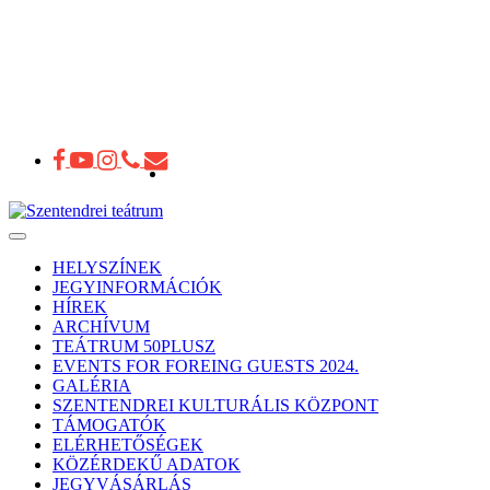
Toggle
navigation
HELYSZÍNEK
JEGYINFORMÁCIÓK
HÍREK
ARCHÍVUM
TEÁTRUM 50PLUSZ
EVENTS FOR FOREING GUESTS 2024.
GALÉRIA
SZENTENDREI KULTURÁLIS KÖZPONT
TÁMOGATÓK
ELÉRHETŐSÉGEK
KÖZÉRDEKŰ ADATOK
JEGYVÁSÁRLÁS