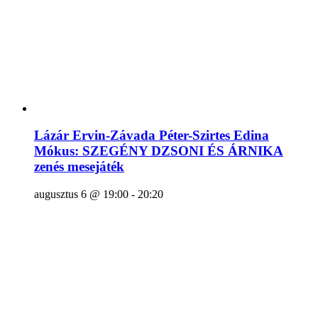
Lázár Ervin-Závada Péter-Szirtes Edina
Mókus: SZEGÉNY DZSONI ÉS ÁRNIKA
zenés mesejáték
augusztus 6 @ 19:00
-
20:20