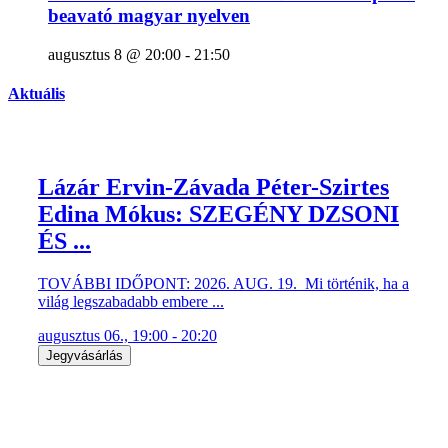
beavató magyar nyelven
augusztus 8 @ 20:00
-
21:50
Aktuális
Lázár Ervin-Závada Péter-Szirtes
Edina Mókus: SZEGÉNY DZSONI
ÉS ...
TOVÁBBI IDŐPONT: 2026. AUG. 19. Mi történik, ha a
világ legszabadabb embere ...
augusztus 06., 19:00 - 20:20
Jegyvásárlás