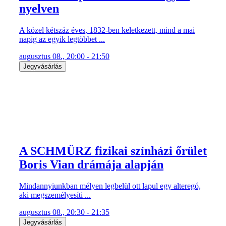
nyelven
A közel kétszáz éves, 1832-ben keletkezett, mind a mai
napig az egyik legtöbbet ...
augusztus 08., 20:00 - 21:50
Jegyvásárlás
A SCHMÜRZ fizikai színházi őrület
Boris Vian drámája alapján
Mindannyiunkban mélyen legbelül ott lapul egy alteregó,
aki megszemélyesíti ...
augusztus 08., 20:30 - 21:35
Jegyvásárlás