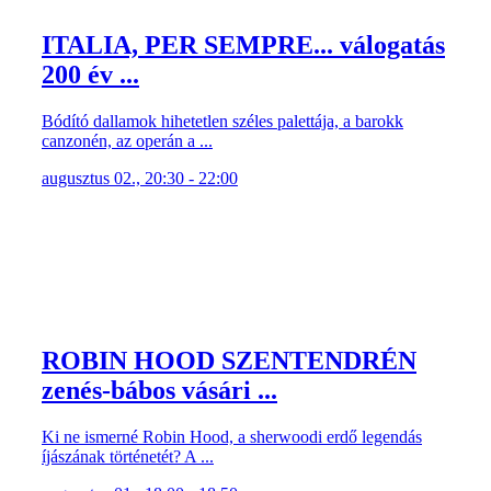
ITALIA, PER SEMPRE... válogatás
200 év ...
Bódító dallamok hihetetlen széles palettája, a barokk
canzonén, az operán a ...
augusztus 02., 20:30 - 22:00
ROBIN HOOD SZENTENDRÉN
zenés-bábos vásári ...
Ki ne ismerné Robin Hood, a sherwoodi erdő legendás
íjászának történetét? A ...