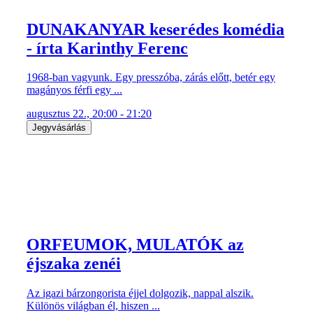
DUNAKANYAR keserédes komédia
- írta Karinthy Ferenc
1968-ban vagyunk. Egy presszóba, zárás előtt, betér egy
magányos férfi egy ...
augusztus 22., 20:00 - 21:20
Jegyvásárlás
ORFEUMOK, MULATÓK az
éjszaka zenéi
Az igazi bárzongorista éjjel dolgozik, nappal alszik.
Különös világban él, hiszen ...