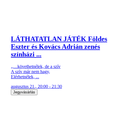
LÁTHATATLAN JÁTÉK Földes
Eszter és Kovács Adrián zenés
színházi ...
„…követhetnélek, de a szív
A szív már nem hagy,
Elérhetnélek, ...
augusztus 21., 20:00 - 21:30
Jegyvásárlás