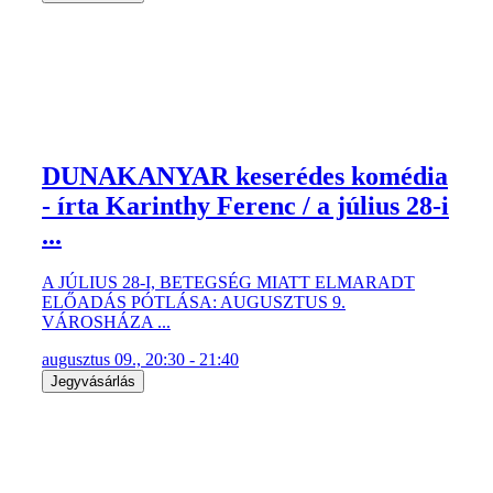
DUNAKANYAR keserédes komédia
- írta Karinthy Ferenc / a július 28-i
...
A JÚLIUS 28-I, BETEGSÉG MIATT ELMARADT
ELŐADÁS PÓTLÁSA: AUGUSZTUS 9.
VÁROSHÁZA ...
augusztus 09., 20:30 - 21:40
Jegyvásárlás