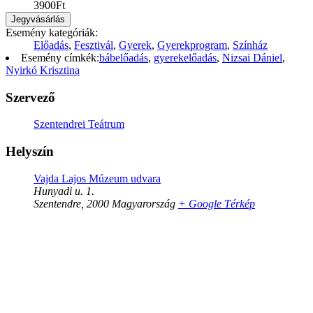
3900Ft
Jegyvásárlás
Esemény kategóriák:
Előadás
,
Fesztivál
,
Gyerek
,
Gyerekprogram
,
Színház
Esemény címkék:
bábelőadás
,
gyerekelőadás
,
Nizsai Dániel
,
Nyirkó Krisztina
Szervező
Szentendrei Teátrum
Helyszín
Vajda Lajos Múzeum udvara
Hunyadi u. 1.
Szentendre
,
2000
Magyarország
+ Google Térkép