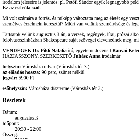
irodalom jeleseire is jelentős: pl. Petőfi Sándor egyik legnagyobb pél
Ez az est róla szól.
Mi volt számára a forrás, és miképp változtatta meg az életét egy ves
személyes érzelmein keresztül? Miért van velünk személyisége és leg
Tartsatok velünk augusztus 3-án, a versek, regények, lírai, prózai alk
felolvasószínházban Shakespeare saját szövegei elevenednek meg, mi 
VENDÉGEK Dr. Pikli Natália
író, egyetemi docens I
Bányai Kel
HÁZIASSZONY, SZERKESZTŐ
Juhász Anna
irodalmár
helyszín:
Városháza udvar (Városház tér 3.)
az előadás hossza:
90 perc, szünet nélkül
jegyár:
5900 Ft
esőhelyszín:
Városháza díszterme (Városház tér 3.)
Részletek
Dátum:
augusztus 3
Időpont:
20:30 - 22:00
Összeg: