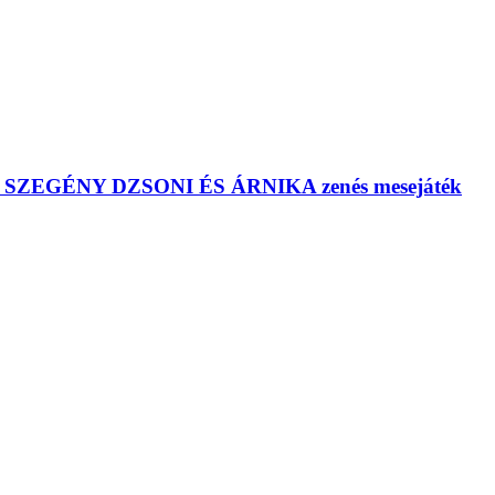
us: SZEGÉNY DZSONI ÉS ÁRNIKA zenés mesejáték