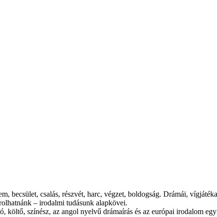
elem, becsület, csalás, részvét, harc, végzet, boldogság. Drámái, vígjáték
orolhatnánk – irodalmi tudásunk alapkövei.
, költő, színész, az angol nyelvű drámaírás és az európai irodalom egy