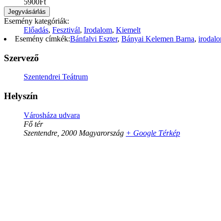
5900Ft
Jegyvásárlás
Esemény kategóriák:
Előadás
,
Fesztivál
,
Irodalom
,
Kiemelt
Esemény címkék:
Bánfalvi Eszter
,
Bányai Kelemen Barna
,
irodal
Szervező
Szentendrei Teátrum
Helyszín
Városháza udvara
Fő tér
Szentendre
,
2000
Magyarország
+ Google Térkép