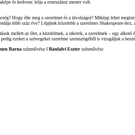
daképe és kedvenc írója a reneszánsz mester volt.
zteség? Hogy élte meg a szerelmet és a távolságot? Miképp lehet megism
endája több száz éve? Lépjünk közelebb a szerelmes Shakespeare-hez, a 
otások mellett az élet, a küzdelmek, a sikerek, a szerelmek – egy alkotó
pedig ezeket a szövegeket szerelme szemszögéből is vizsgáljuk a beszé
emen Barna
színművész I
Bánfalvi Eszter
színművész