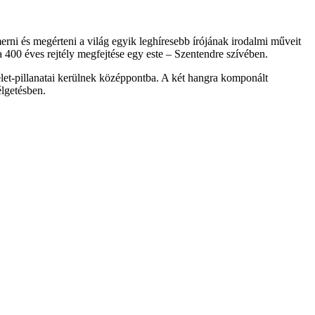
erni és megérteni a világ egyik leghíresebb írójának irodalmi műveit
400 éves rejtély megfejtése egy este – Szentendre szívében.
 élet-pillanatai kerülnek középpontba. A két hangra komponált
lgetésben.