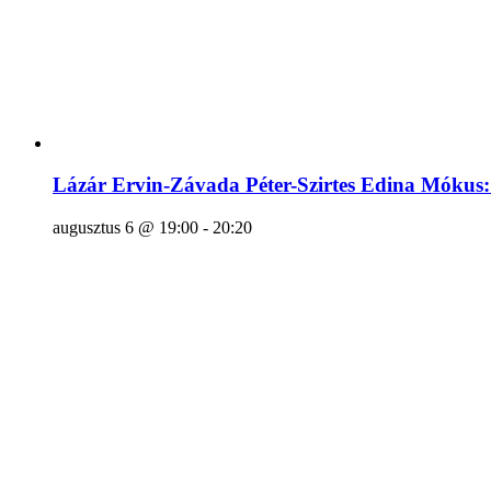
Lázár Ervin-Závada Péter-Szirtes Edina Mók
augusztus 6 @ 19:00
-
20:20