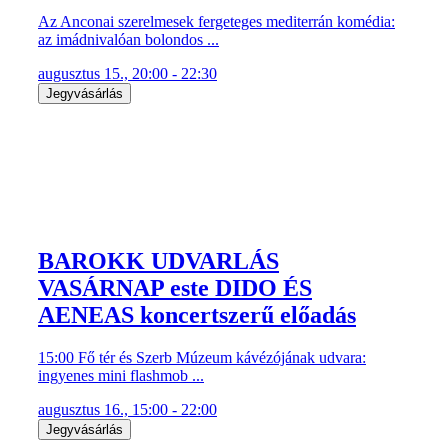
Az Anconai szerelmesek fergeteges mediterrán komédia:
az imádnivalóan bolondos ...
augusztus 15., 20:00 - 22:30
Jegyvásárlás
BAROKK UDVARLÁS
VASÁRNAP este DIDO ÉS
AENEAS koncertszerű előadás
15:00 Fő tér és Szerb Múzeum kávézójának udvara:
ingyenes mini flashmob ...
augusztus 16., 15:00 - 22:00
Jegyvásárlás