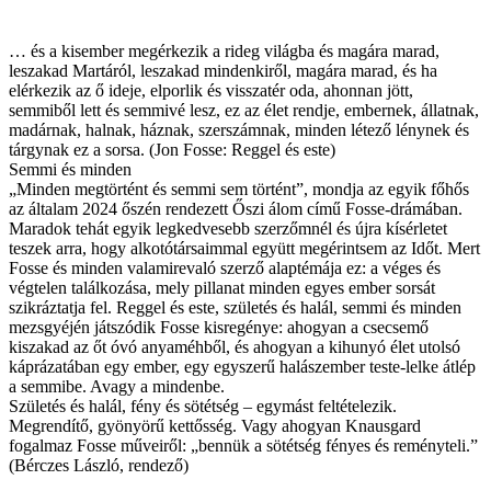
… és a kisember megérkezik a rideg világba és magára marad,
leszakad Martáról, leszakad mindenkiről, magára marad, és ha
elérkezik az ő ideje, elporlik és visszatér oda, ahonnan jött,
semmiből lett és semmivé lesz, ez az élet rendje, embernek, állatnak,
madárnak, halnak, háznak, szerszámnak, minden létező lénynek és
tárgynak ez a sorsa. (Jon Fosse: Reggel és este)
Semmi és minden
„Minden megtörtént és semmi sem történt”, mondja az egyik főhős
az általam 2024 őszén rendezett Őszi álom című Fosse-drámában.
Maradok tehát egyik legkedvesebb szerzőmnél és újra kísérletet
teszek arra, hogy alkotótársaimmal együtt megérintsem az Időt. Mert
Fosse és minden valamirevaló szerző alaptémája ez: a véges és
végtelen találkozása, mely pillanat minden egyes ember sorsát
szikráztatja fel. Reggel és este, születés és halál, semmi és minden
mezsgyéjén játszódik Fosse kisregénye: ahogyan a csecsemő
kiszakad az őt óvó anyaméhből, és ahogyan a kihunyó élet utolsó
káprázatában egy ember, egy egyszerű halászember teste-lelke átlép
a semmibe. Avagy a mindenbe.
Születés és halál, fény és sötétség – egymást feltételezik.
Megrendítő, gyönyörű kettősség. Vagy ahogyan Knausgard
fogalmaz Fosse műveiről: „bennük a sötétség fényes és reményteli.”
(Bérczes László, rendező)