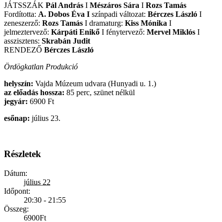
JÁTSSZÁK
Pál András
I
Mészáros Sára
I
Rozs Tamás
Fordította:
A. Dobos Éva I
színpadi változat:
Bérczes László
I
zeneszerző:
Rozs Tamás
I dramaturg:
Kiss Mónika
I
jelmeztervező:
Kárpáti Enikő
I fénytervező:
Mervel Miklós
I
asszisztens:
Skrabán Judit
RENDEZŐ
Bérczes László
Ördögkatlan Produkció
helyszín:
Vajda Múzeum udvara (Hunyadi u. 1.)
az előadás hossza:
85 perc, szünet nélkül
jegyár:
6900 Ft
esőnap:
július 23.
Részletek
Dátum:
július 22
Időpont:
20:30 - 21:55
Összeg:
6900Ft