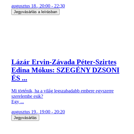
augusztus 18., 20:00 - 22:30
Jegyvásárlás a leírásban
Lázár Ervin-Závada Péter-Szirtes
Edina Mókus: SZEGÉNY DZSONI
ÉS ...
Mi történik, ha a világ legszabadabb embere egyszerre
szerelembe esik?
Egy ...
augusztus 19., 19:00 - 20:20
Jegyvásárlás