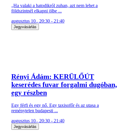
„Ha valaki a hatodikról zuhan, azt nem lehet a
földszintnél elkapni ölbe ...
augusztus 10., 20:30 - 21:40
Jegyvásárlás
Rényi Ádám: KERÜLŐÚT
keserédes fuvar forgalmi dugóban,
egy részben
Egy férfi és egy nő. Egy taxisofőr és az utasa a
reménytelen budapesti ...
augusztus 10., 20:30 - 21:40
Jegyvásárlás