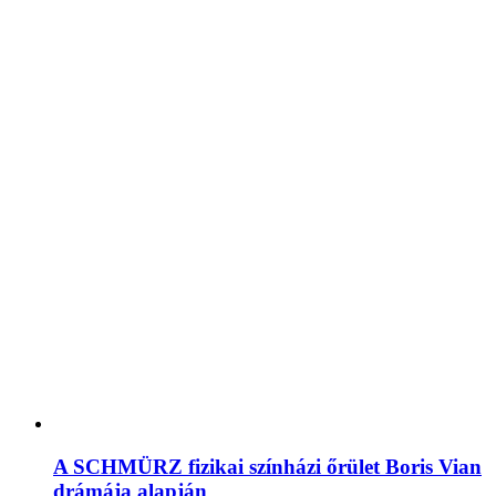
A SCHMÜRZ fizikai színházi őrület Boris Vian
drámája alapján