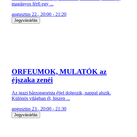
magányos férfi egy ...
augusztus 22., 20:00 - 21:20
Jegyvásárlás
ORFEUMOK, MULATÓK az
éjszaka zenéi
Az igazi bárzongorista éjjel dolgozik, nappal alszik.
Különös világban él, hiszen ...
augusztus 23., 20:00 - 21:30
Jegyvásárlás