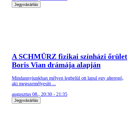
Jegyvásárlás
A SCHMÜRZ fizikai színházi őrület
Boris Vian drámája alapján
Mindannyiunkban mélyen legbelül ott lapul egy alteregó,
aki megszemélyesíti ...
augusztus 08., 20:30 - 21:35
Jegyvásárlás