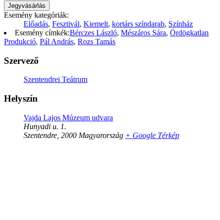
Jegyvásárlás
Esemény kategóriák:
Előadás
,
Fesztivál
,
Kiemelt
,
kortárs színdarab
,
Színház
Esemény címkék:
Bérczes László
,
Mészáros Sára
,
Ördögkatlan
Produkció
,
Pál András
,
Rozs Tamás
Szervező
Szentendrei Teátrum
Helyszín
Vajda Lajos Múzeum udvara
Hunyadi u. 1.
Szentendre
,
2000
Magyarország
+ Google Térkép