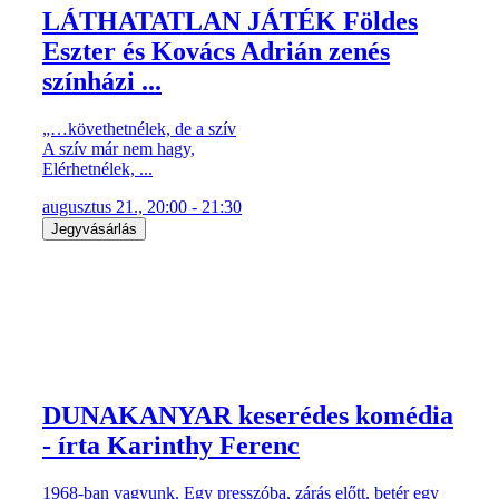
LÁTHATATLAN JÁTÉK Földes
Eszter és Kovács Adrián zenés
színházi ...
„…követhetnélek, de a szív
A szív már nem hagy,
Elérhetnélek, ...
augusztus 21., 20:00 - 21:30
Jegyvásárlás
DUNAKANYAR keserédes komédia
- írta Karinthy Ferenc
1968-ban vagyunk. Egy presszóba, zárás előtt, betér egy