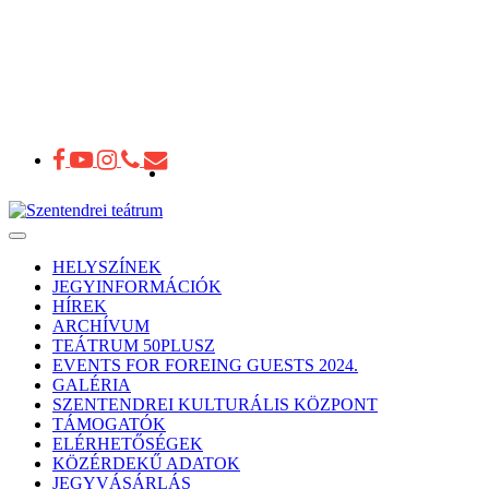
Toggle
navigation
HELYSZÍNEK
JEGYINFORMÁCIÓK
HÍREK
ARCHÍVUM
TEÁTRUM 50PLUSZ
EVENTS FOR FOREING GUESTS 2024.
GALÉRIA
SZENTENDREI KULTURÁLIS KÖZPONT
TÁMOGATÓK
ELÉRHETŐSÉGEK
KÖZÉRDEKŰ ADATOK
JEGYVÁSÁRLÁS