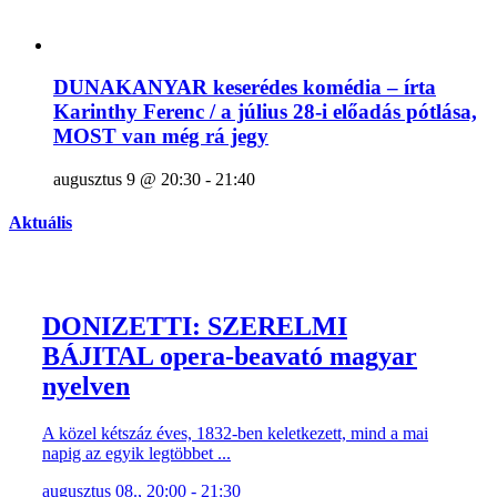
DUNAKANYAR keserédes komédia – írta
Karinthy Ferenc / a július 28-i előadás pótlása,
MOST van még rá jegy
augusztus 9 @ 20:30
-
21:40
Aktuális
DONIZETTI: SZERELMI
BÁJITAL opera-beavató magyar
nyelven
A közel kétszáz éves, 1832-ben keletkezett, mind a mai
napig az egyik legtöbbet ...
augusztus 08., 20:00 - 21:30