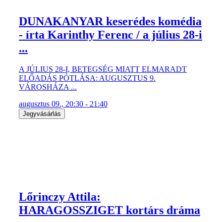
DUNAKANYAR keserédes komédia
- írta Karinthy Ferenc / a július 28-i
...
A JÚLIUS 28-I, BETEGSÉG MIATT ELMARADT
ELŐADÁS PÓTLÁSA: AUGUSZTUS 9.
VÁROSHÁZA ...
augusztus 09., 20:30 - 21:40
Jegyvásárlás
Lőrinczy Attila:
HARAGOSSZIGET kortárs dráma