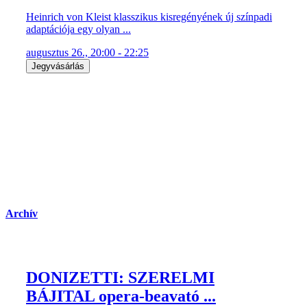
Heinrich von Kleist klasszikus kisregényének új színpadi
adaptációja egy olyan ...
augusztus 26., 20:00 - 22:25
Jegyvásárlás
Archív
DONIZETTI: SZERELMI
BÁJITAL opera-beavató ...