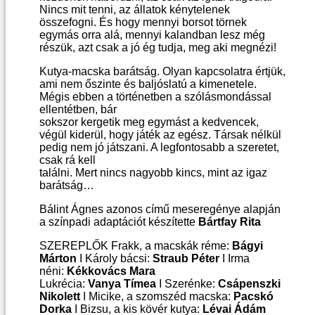
Nincs mit tenni, az állatok kénytelenek
összefogni. És hogy mennyi borsot törnek
egymás orra alá, mennyi kalandban lesz még
részük, azt csak a jó ég tudja, meg aki megnézi!
Kutya-macska barátság. Olyan kapcsolatra értjük,
ami nem őszinte és baljóslatú a kimenetele.
Mégis ebben a történetben a szólásmondással
ellentétben, bár
sokszor kergetik meg egymást a kedvencek,
végül kiderül, hogy játék az egész. Társak nélkül
pedig nem jó játszani. A legfontosabb a szeretet,
csak rá kell
találni. Mert nincs nagyobb kincs, mint az igaz
barátság…
Bálint Ágnes azonos című meseregénye alapján
a színpadi adaptációt készítette
Bártfay Rita
SZEREPLŐK Frakk, a macskák réme:
Bágyi
Márton
I Károly bácsi:
Straub Péter
I Irma
néni:
Kékkovács Mara
Lukrécia:
Vanya Tímea
I Szerénke:
Csápenszki
Nikolett
I Micike, a szomszéd macska:
Pacskó
Dorka
I Bizsu, a kis kövér kutya:
Lévai Ádám