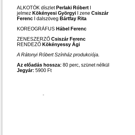
ALKOTÓK díszlet
Perlaki Róbert
I
jelmez
Kökényesi Györgyi
I zene
Csiszár
Ferenc
I dalszöveg
Bártfay Rita
KOREOGRÁFUS
Hábel Ferenc
ZENESZERZŐ
Csiszár Ferenc
RENDEZŐ
Kökényessy Ági
A Rátonyi Róbert Színház produkciója.
Az előadás hossza:
80 perc, szünet nélkül
Jegyár:
5900 Ft