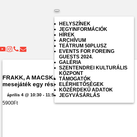
Toggle
navigation
HELYSZÍNEK
JEGYINFORMÁCIÓK
HÍREK
ARCHÍVUM
TEÁTRUM 50PLUSZ
EVENTS FOR FOREING
GUESTS 2024.
GALÉRIA
SZENTENDREI KULTURÁLIS
KÖZPONT
FRAKK, A MACSKÁK RÉME zenés családi
TÁMOGATÓK
mesejáték egy részben
ELÉRHETŐSÉGEK
KÖZÉRDEKŰ ADATOK
április 4 @ 10:30
-
11:50
JEGYVÁSÁRLÁS
5900Ft