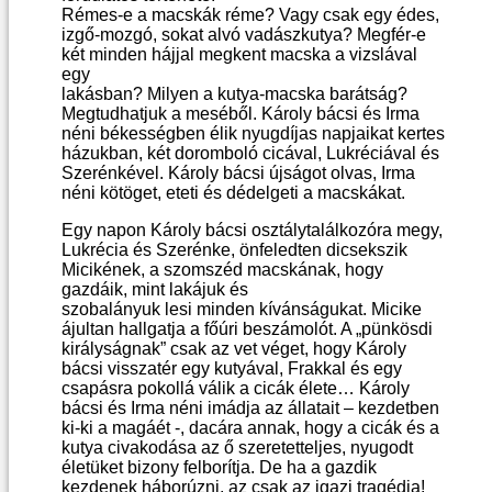
Rémes-e a macskák réme? Vagy csak egy édes,
izgő-mozgó, sokat alvó vadászkutya? Megfér-e
két minden hájjal megkent macska a vizslával
egy
lakásban? Milyen a kutya-macska barátság?
Megtudhatjuk a meséből. Károly bácsi és Irma
néni békességben élik nyugdíjas napjaikat kertes
házukban, két doromboló cicával, Lukréciával és
Szerénkével. Károly bácsi újságot olvas, Irma
néni kötöget, eteti és dédelgeti a macskákat.
Egy napon Károly bácsi osztálytalálkozóra megy,
Lukrécia és Szerénke, önfeledten dicsekszik
Micikének, a szomszéd macskának, hogy
gazdáik, mint lakájuk és
szobalányuk lesi minden kívánságukat. Micike
ájultan hallgatja a főúri beszámolót. A „pünkösdi
királyságnak” csak az vet véget, hogy Károly
bácsi visszatér egy kutyával, Frakkal és egy
csapásra pokollá válik a cicák élete… Károly
bácsi és Irma néni imádja az állatait – kezdetben
ki-ki a magáét -, dacára annak, hogy a cicák és a
kutya civakodása az ő szeretetteljes, nyugodt
életüket bizony felborítja. De ha a gazdik
kezdenek háborúzni, az csak az igazi tragédia!