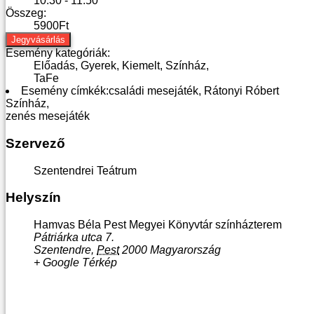
10:30 - 11:50
Összeg:
5900Ft
Jegyvásárlás
Esemény kategóriák:
Előadás
,
Gyerek
,
Kiemelt
,
Színház
,
TaFe
Esemény címkék:
családi mesejáték
,
Rátonyi Róbert
Színház
,
zenés mesejáték
Szervező
Szentendrei Teátrum
Helyszín
Hamvas Béla Pest Megyei Könyvtár színházterem
Pátriárka utca 7.
Szentendre
,
Pest
2000
Magyarország
+ Google Térkép