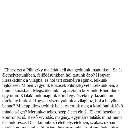
„Ehhez ezt a Pilinszky matériát kell átengednünk magunkon. Saját
élethelyzetünkben, fejlődésünkben hol tartunk épp? Hogyan
illeszkedünk a világba, és hol tart személyiségünk, lelkünk
fejlődése? Miben vagyunk közösek Pilinszkyvel? Lelkünkben, a
hinni akarásban. Megszületünk. Tapasztalni kezdünk. Elindulunk
egy úton. Kialakítunk magunk körül egy érzékeny, lázadó, ám
törékeny burkot. Hogyan viszonyulunk a világhoz, hol a helyünk
benne? Miképp illeszkedünk bele, és értjük meg a körülöttünk lévő
mindenséget? Merünk-e teljes, szép életet élni? Elkerülhetetlen a
konfrontáció. Belső vívódás, magány, egymásra találás mind-mind
életünk része. De a különböző élethelyzetekben, szakaszokban
merjük észrevenni a jót. Higgyünk magunkban. Higgyünk abban,