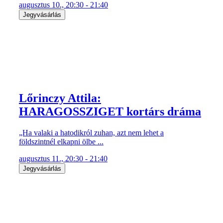
augusztus 10., 20:30 - 21:40
Jegyvásárlás
Lőrinczy Attila:
HARAGOSSZIGET kortárs dráma
„Ha valaki a hatodikról zuhan, azt nem lehet a
földszintnél elkapni ölbe ...
augusztus 11., 20:30 - 21:40
Jegyvásárlás