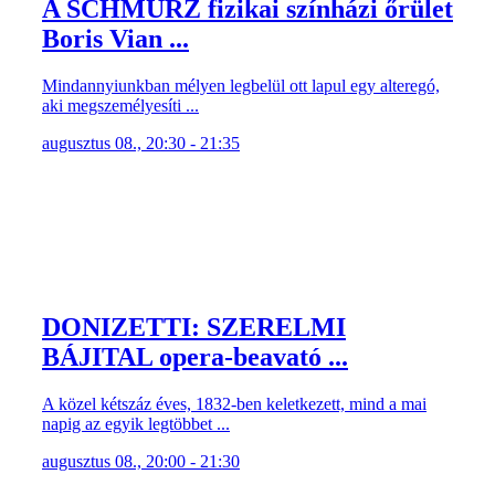
A SCHMÜRZ fizikai színházi őrület
Boris Vian ...
Mindannyiunkban mélyen legbelül ott lapul egy alteregó,
aki megszemélyesíti ...
augusztus 08., 20:30 - 21:35
DONIZETTI: SZERELMI
BÁJITAL opera-beavató ...
A közel kétszáz éves, 1832-ben keletkezett, mind a mai
napig az egyik legtöbbet ...
augusztus 08., 20:00 - 21:30