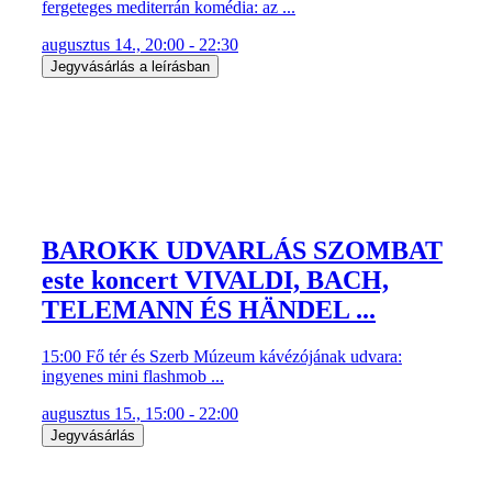
fergeteges mediterrán komédia: az ...
augusztus 14., 20:00 - 22:30
Jegyvásárlás a leírásban
BAROKK UDVARLÁS SZOMBAT
este koncert VIVALDI, BACH,
TELEMANN ÉS HÄNDEL ...
15:00 Fő tér és Szerb Múzeum kávézójának udvara:
ingyenes mini flashmob ...
augusztus 15., 15:00 - 22:00
Jegyvásárlás