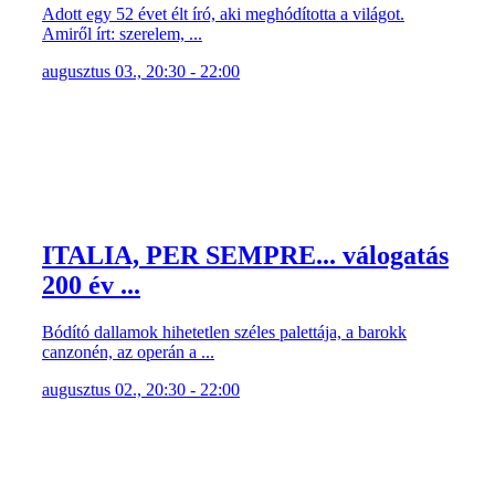
Adott egy 52 évet élt író, aki meghódította a világot.
Amiről írt: szerelem, ...
augusztus 03., 20:30 - 22:00
ITALIA, PER SEMPRE... válogatás
200 év ...
Bódító dallamok hihetetlen széles palettája, a barokk
canzonén, az operán a ...
augusztus 02., 20:30 - 22:00