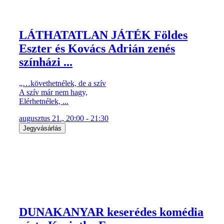
LÁTHATATLAN JÁTÉK Földes
Eszter és Kovács Adrián zenés
színházi ...
„…követhetnélek, de a szív
A szív már nem hagy,
Elérhetnélek, ...
augusztus 21., 20:00 - 21:30
Jegyvásárlás
DUNAKANYAR keserédes komédia