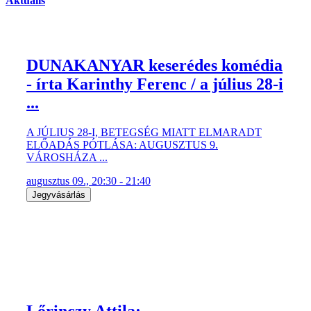
Aktuális
DUNAKANYAR keserédes komédia
- írta Karinthy Ferenc / a július 28-i
...
A JÚLIUS 28-I, BETEGSÉG MIATT ELMARADT
ELŐADÁS PÓTLÁSA: AUGUSZTUS 9.
VÁROSHÁZA ...
augusztus 09., 20:30 - 21:40
Jegyvásárlás