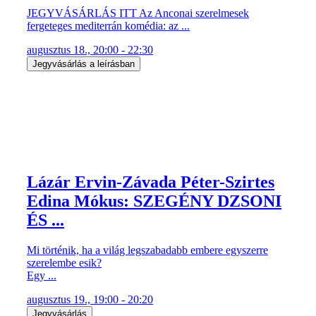
JEGYVÁSÁRLÁS ITT Az Anconai szerelmesek
fergeteges mediterrán komédia: az ...
augusztus 18., 20:00 - 22:30
Jegyvásárlás a leírásban
Lázár Ervin-Závada Péter-Szirtes
Edina Mókus: SZEGÉNY DZSONI
ÉS ...
Mi történik, ha a világ legszabadabb embere egyszerre
szerelembe esik?
Egy ...
augusztus 19., 19:00 - 20:20
Jegyvásárlás