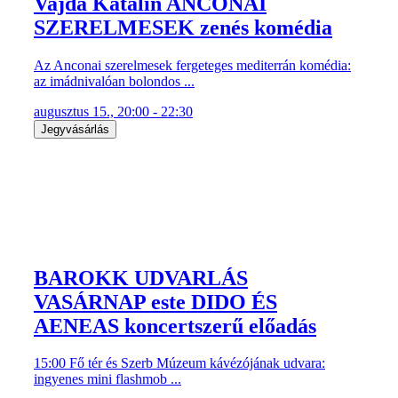
Vajda Katalin ANCONAI
SZERELMESEK zenés komédia
Az Anconai szerelmesek fergeteges mediterrán komédia:
az imádnivalóan bolondos ...
augusztus 15., 20:00 - 22:30
Jegyvásárlás
BAROKK UDVARLÁS
VASÁRNAP este DIDO ÉS
AENEAS koncertszerű előadás
15:00 Fő tér és Szerb Múzeum kávézójának udvara:
ingyenes mini flashmob ...