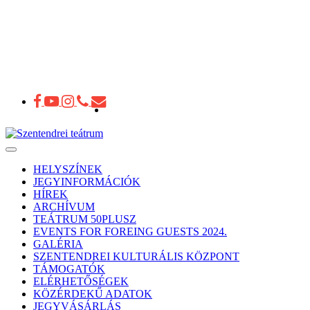
Toggle
navigation
HELYSZÍNEK
JEGYINFORMÁCIÓK
HÍREK
ARCHÍVUM
TEÁTRUM 50PLUSZ
EVENTS FOR FOREING GUESTS 2024.
GALÉRIA
SZENTENDREI KULTURÁLIS KÖZPONT
TÁMOGATÓK
ELÉRHETŐSÉGEK
KÖZÉRDEKŰ ADATOK
JEGYVÁSÁRLÁS