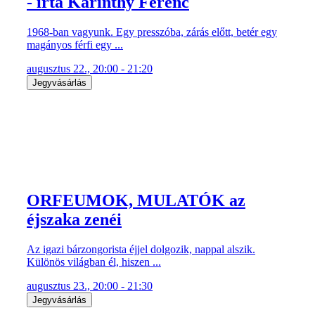
- írta Karinthy Ferenc
1968-ban vagyunk. Egy presszóba, zárás előtt, betér egy
magányos férfi egy ...
augusztus 22., 20:00 - 21:20
Jegyvásárlás
ORFEUMOK, MULATÓK az
éjszaka zenéi
Az igazi bárzongorista éjjel dolgozik, nappal alszik.
Különös világban él, hiszen ...
augusztus 23., 20:00 - 21:30
Jegyvásárlás