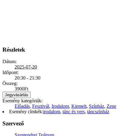
Részletek
Dátum:
2025-07-20
Időpont:
20:30 - 21:30
Összeg:
3900Ft
Jegyvásárlás
Esemény kategóriák:
Előadás
,
Fesztivál
,
Irodalom
,
Kiemelt
,
Színház
,
Zene
Esemény címkék:
irodalom
,
tánc és vers
,
táncszínház
Szervező
Szentendrei Teátrum