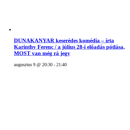
DUNAKANYAR keserédes komédia – írta
Karinthy Ferenc / a július 28-i előadás pótlása,
MOST van még rá jegy
augusztus 9 @ 20:30
-
21:40