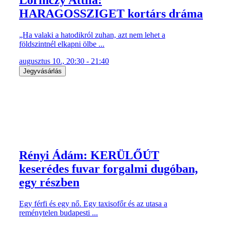
Lőrinczy Attila:
HARAGOSSZIGET kortárs dráma
„Ha valaki a hatodikról zuhan, azt nem lehet a
földszintnél elkapni ölbe ...
augusztus 10., 20:30 - 21:40
Jegyvásárlás
Rényi Ádám: KERÜLŐÚT
keserédes fuvar forgalmi dugóban,
egy részben
Egy férfi és egy nő. Egy taxisofőr és az utasa a
reménytelen budapesti ...