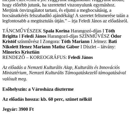
hogy előrébb jutunk, ha szeretettel viszonyulunk egymáshoz.
Merjünk önvizsgálatot tartani, és eljutni a megbocsátásig, a
bocsánatkérés felszabadító ajándékáig! A szeretet felismerése talán a
legfontosabb a megtisztulás útján.” – írja Feledi János az előadásról.
TÁNCMŰVÉSZEK
Spala Korina
Harangozó-díjas I
Tóth
Brigitta
I
Feledi János
Harangozó-díjas SZÍNMŰVÉSZ
Ódor
Kristóf
színművész I Zongora:
Tóth Mariann
I Jelmez:
Bati
Nikolett
Henez Mariann
Matisz Gábor
I Díszlet – látvány:
Minorics Krisztián
RENDEZŐ – KOREOGRÁFUS:
Feledi János
Az előadás a Nemzeti Kulturális Alap, Kulturális és Innovációs
Minisztérium, Nemzeti Kulturális Támogatáskezelő támogatásával
valósult meg.
Esőhelyszín: a Városháza díszterme
Az előadás hossza: kb. 60 perc, szünet nélkül
Jegyár: 3900 Ft