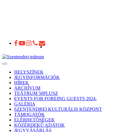
Toggle
navigation
HELYSZÍNEK
JEGYINFORMÁCIÓK
HÍREK
ARCHÍVUM
TEÁTRUM 50PLUSZ
EVENTS FOR FOREING GUESTS 2024.
GALÉRIA
SZENTENDREI KULTURÁLIS KÖZPONT
TÁMOGATÓK
ELÉRHETŐSÉGEK
KÖZÉRDEKŰ ADATOK
JEGYVÁSÁRLÁS