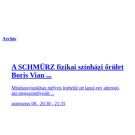
Archív
A SCHMÜRZ fizikai színházi őrület
Boris Vian ...
Mindannyiunkban mélyen legbelül ott lapul egy alteregó,
aki megszemélyesíti ...
augusztus 08., 20:30 - 21:35