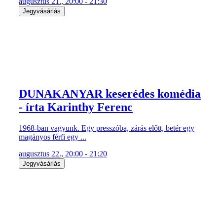
augusztus 21., 20:00 - 21:30
Jegyvásárlás
DUNAKANYAR keserédes komédia
- írta Karinthy Ferenc
1968-ban vagyunk. Egy presszóba, zárás előtt, betér egy
magányos férfi egy ...
augusztus 22., 20:00 - 21:20
Jegyvásárlás