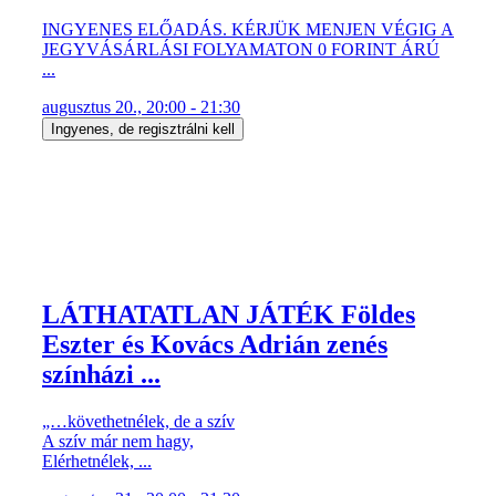
INGYENES ELŐADÁS. KÉRJÜK MENJEN VÉGIG A
JEGYVÁSÁRLÁSI FOLYAMATON 0 FORINT ÁRÚ
...
augusztus 20., 20:00 - 21:30
Ingyenes, de regisztrálni kell
LÁTHATATLAN JÁTÉK Földes
Eszter és Kovács Adrián zenés
színházi ...
„…követhetnélek, de a szív
A szív már nem hagy,
Elérhetnélek, ...