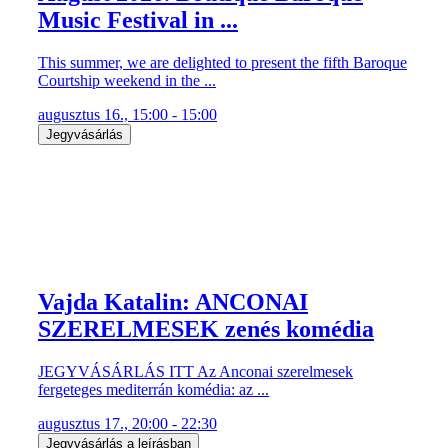
Music Festival in ...
This summer, we are delighted to present the fifth Baroque
Courtship weekend in the ...
augusztus 16., 15:00 - 15:00
Jegyvásárlás
Vajda Katalin: ANCONAI
SZERELMESEK zenés komédia
JEGYVÁSÁRLÁS ITT Az Anconai szerelmesek
fergeteges mediterrán komédia: az ...
augusztus 17., 20:00 - 22:30
Jegyvásárlás a leírásban