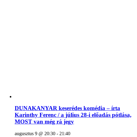
DUNAKANYAR keserédes komédia – írta
Karinthy Ferenc / a július 28-i előadás pótlása,
MOST van még rá jegy
augusztus 9 @ 20:30
-
21:40