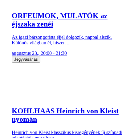
ORFEUMOK, MULATÓK az
éjszaka zenéi
Az igazi bárzongorista éjjel dolgozik, nappal alszik.
Különös világban él, hiszen ...
augusztus 23., 20:00 - 21:30
Jegyvásárlás
KOHLHAAS Heinrich von Kleist
nyomán
Heinrich von Kleist klasszikus kisregényének új színpadi
adaptációja egy olyan ...