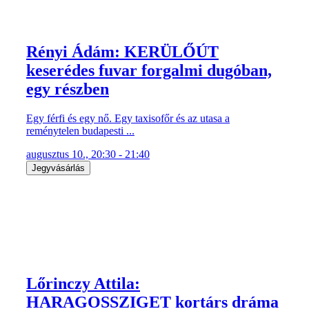
Rényi Ádám: KERÜLŐÚT
keserédes fuvar forgalmi dugóban,
egy részben
Egy férfi és egy nő. Egy taxisofőr és az utasa a
reménytelen budapesti ...
augusztus 10., 20:30 - 21:40
Jegyvásárlás
Lőrinczy Attila:
HARAGOSSZIGET kortárs dráma