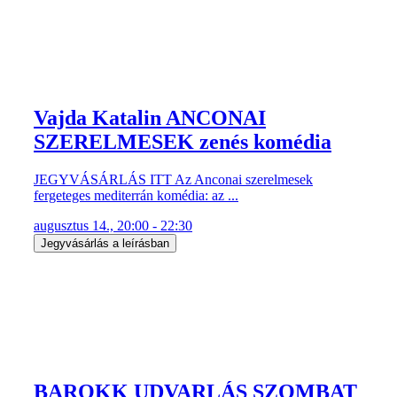
Vajda Katalin ANCONAI
SZERELMESEK zenés komédia
JEGYVÁSÁRLÁS ITT Az Anconai szerelmesek
fergeteges mediterrán komédia: az ...
augusztus 14., 20:00 - 22:30
Jegyvásárlás a leírásban
BAROKK UDVARLÁS SZOMBAT