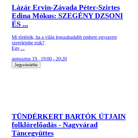
Lázár Ervin-Závada Péter-Szirtes
Edina Mókus: SZEGÉNY DZSONI
ÉS ...
Mi történik, ha a világ legszabadabb embere egyszerre
szerelembe esik?
Egy ...
augusztus 19., 19:00 - 20:20
Jegyvásárlás
TÜNDÉRKERT BARTÓK ÚTJAIN
folklórelőadás - Nagyvárad
Táncegyüttes