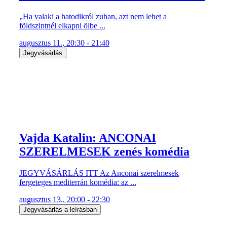
„Ha valaki a hatodikról zuhan, azt nem lehet a
földszintnél elkapni ölbe ...
augusztus 11., 20:30 - 21:40
Jegyvásárlás
Vajda Katalin: ANCONAI
SZERELMESEK zenés komédia
JEGYVÁSÁRLÁS ITT Az Anconai szerelmesek
fergeteges mediterrán komédia: az ...
augusztus 13., 20:00 - 22:30
Jegyvásárlás a leírásban