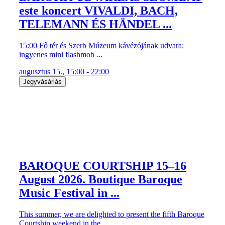
este koncert VIVALDI, BACH,
TELEMANN ÉS HÄNDEL ...
15:00 Fő tér és Szerb Múzeum kávézójának udvara:
ingyenes mini flashmob ...
augusztus 15., 15:00 - 22:00
Jegyvásárlás
BAROQUE COURTSHIP 15–16
August 2026. Boutique Baroque
Music Festival in ...
This summer, we are delighted to present the fifth Baroque
Courtship weekend in the ...