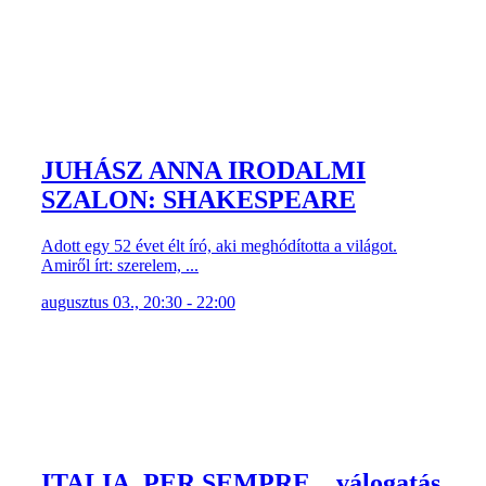
JUHÁSZ ANNA IRODALMI
SZALON: SHAKESPEARE
Adott egy 52 évet élt író, aki meghódította a világot.
Amiről írt: szerelem, ...
augusztus 03., 20:30 - 22:00
ITALIA, PER SEMPRE... válogatás