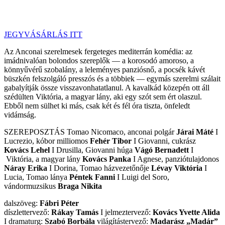
JEGYVÁSÁRLÁS ITT
Az Anconai szerelmesek fergeteges mediterrán komédia: az
imádnivalóan bolondos szereplők — a korosodó amoroso, a
könnyűvérű szobalány, a leleményes panziósnő, a pocsék kávét
büszkén felszolgáló presszós és a többiek — egymás szerelmi szálait
gabalyítják össze visszavonhatatlanul. A kavalkád közepén ott áll
szédülten Viktória, a magyar lány, aki egy szót sem ért olaszul.
Ebből nem sülhet ki más, csak két és fél óra tiszta, önfeledt
vidámság.
SZEREPOSZTÁS Tomao Nicomaco, anconai polgár
Járai Máté
I
Lucrezio, kóbor milliomos
Fehér Tibor
I Giovanni, cukrász
Kovács Lehel
I Drusilla, Giovanni húga
Vágó Bernadett
I
Viktória, a magyar lány
Kovács Panka
I Agnese, panziótulajdonos
Náray Erika
I Dorina, Tomao házvezetőnője
Lévay Viktória
I
Lucia, Tomao lánya
Péntek Fanni
I Luigi del Soro,
vándormuzsikus
Braga Nikita
dalszöveg:
Fábri Péter
díszlettervező:
Rákay Tamás
I jelmeztervező:
Kovács Yvette Alida
I dramaturg:
Szabó Borbála
világítástervező:
Madarász „Madár”