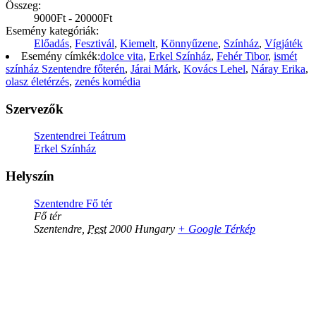
Összeg:
9000Ft - 20000Ft
Esemény kategóriák:
Előadás
,
Fesztivál
,
Kiemelt
,
Könnyűzene
,
Színház
,
Vígjáték
Esemény címkék:
dolce vita
,
Erkel Színház
,
Fehér Tibor
,
ismét
színház Szentendre főterén
,
Járai Márk
,
Kovács Lehel
,
Náray Erika
,
olasz életérzés
,
zenés komédia
Szervezők
Szentendrei Teátrum
Erkel Színház
Helyszín
Szentendre Fő tér
Fő tér
Szentendre
,
Pest
2000
Hungary
+ Google Térkép