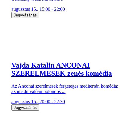
augusztus 15., 15:00 - 22:00
Jegyvásárlás
Vajda Katalin ANCONAI
SZERELMESEK zenés komédia
Az Anconai szerelmesek fergeteges mediterrán komédia:
az imádnivalóan bolondos ...
augusztus 15., 20:00 - 22:30
Jegyvásárlás