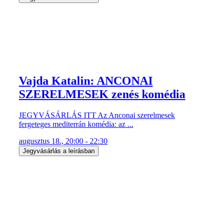
Vajda Katalin: ANCONAI
SZERELMESEK zenés komédia
JEGYVÁSÁRLÁS ITT Az Anconai szerelmesek
fergeteges mediterrán komédia: az ...
augusztus 18., 20:00 - 22:30
Jegyvásárlás a leírásban