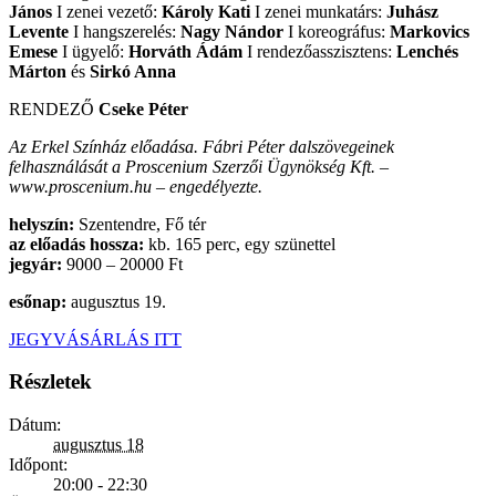
János
I zenei vezető:
Károly Kati
I zenei munkatárs:
Juhász
Levente
I hangszerelés:
Nagy Nándor
I koreográfus:
Markovics
Emese
I ügyelő:
Horváth Ádám
I rendezőasszisztens:
Lenchés
Márton
és
Sirkó Anna
RENDEZŐ
Cseke Péter
Az Erkel Színház előadása. Fábri Péter dalszövegeinek
felhasználását a Proscenium Szerzői Ügynökség Kft. –
www.proscenium.hu – engedélyezte.
helyszín:
Szentendre, Fő tér
az előadás hossza:
kb. 165 perc, egy szünettel
jegyár:
9000 – 20000 Ft
esőnap:
augusztus 19.
JEGYVÁSÁRLÁS ITT
Részletek
Dátum:
augusztus 18
Időpont:
20:00 - 22:30