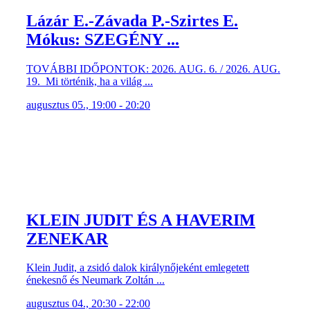
Lázár E.-Závada P.-Szirtes E.
Mókus: SZEGÉNY ...
TOVÁBBI IDŐPONTOK: 2026. AUG. 6. / 2026. AUG.
19. Mi történik, ha a világ ...
augusztus 05., 19:00 - 20:20
KLEIN JUDIT ÉS A HAVERIM
ZENEKAR
Klein Judit, a zsidó dalok királynőjeként emlegetett
énekesnő és Neumark Zoltán ...
augusztus 04., 20:30 - 22:00