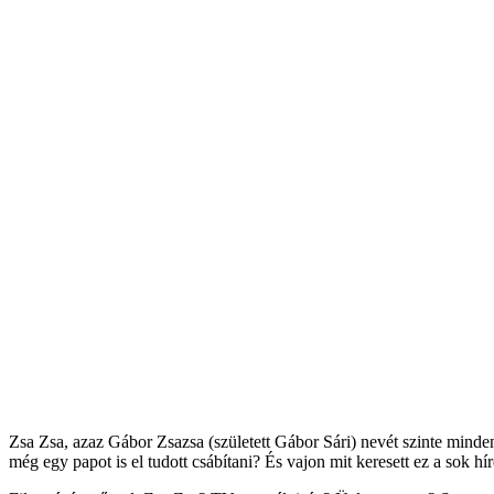
Zsa Zsa, azaz Gábor Zsazsa (született Gábor Sári) nevét szinte mindenk
még egy papot is el tudott csábítani? És vajon mit keresett ez a sok hír