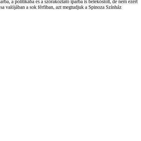
, a politikába és a szórakoztató iparba is belekóstolt, de nem ezért
sa valójában a sok férfiban, azt megtudjuk a Spinoza Színház