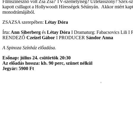
Filmszínésznő volt Zsa Zsa? TV-személyiség? Üzletasszony? Szex-szim
kapott csillagot a Hollywoodi Hírességek Sétányán. Akkor miért kapt
monodrámájából.
ZSAZSA szerepében:
Létay Dóra
Írta:
Ann Siberberg
és
Létay Dóra
I Dramaturg: Fabacsovics Lili I 
RENDEZŐ
Czeizel Gábor
I PRODUCER
Sándor Anna
A Spinoza Színház előadása.
Esőnap: július 24. csütörtök 20:30
Az előadás hossza: kb. 90 perc, szünet nélkül
Jegyár: 5900 Ft