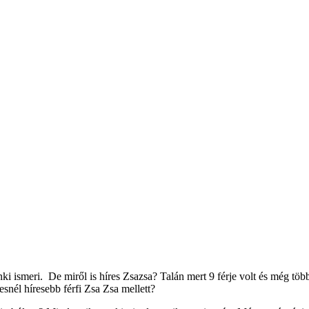
i ismeri. De miről is híres Zsazsa? Talán mert 9 férje volt és még több
esnél híresebb férfi Zsa Zsa mellett?