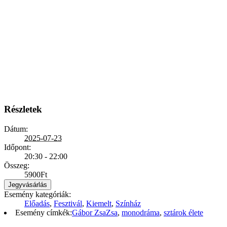
Részletek
Dátum:
2025-07-23
Időpont:
20:30 - 22:00
Összeg:
5900Ft
Jegyvásárlás
Esemény kategóriák:
Előadás
,
Fesztivál
,
Kiemelt
,
Színház
Esemény címkék:
Gábor ZsaZsa
,
monodráma
,
sztárok élete