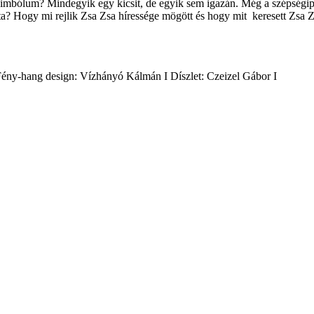
bólum? Mindegyik egy kicsit, de egyik sem igazán. Még a szépségiparba
a? Hogy mi rejlik Zsa Zsa híressége mögött és hogy mit keresett Zsa Z
Fény-hang design: Vízhányó Kálmán I Díszlet: Czeizel Gábor I