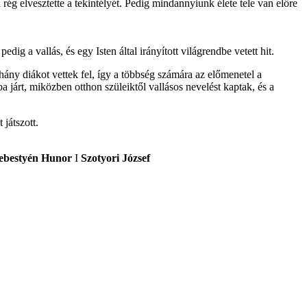
 rég elvesztette a tekintélyét. Pedig mindannyiunk élete tele van előre
 a vallás, és egy Isten által irányított világrendbe vetett hit.
ny diákot vettek fel, így a többség számára az előmenetel a
 járt, miközben otthon szüleiktől vallásos nevelést kaptak, és a
játszott.
ebesty
é
n Hunor
I
Szotyori J
ó
zsef