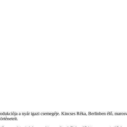
odukciója a nyár igazi csemegéje. Kincses Réka, Berlinben élő, marosv
rténeteit.