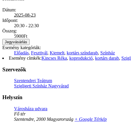
Dátum:
2025-08-23
Időpont:
20:30 - 22:30
Összeg:
5900Ft
Jegyvásárlás
Esemény kategóriák:
Előadás
,
Fesztivál
,
Kiemelt
,
kortárs színdarab
,
Színház
Esemény címkék:
Kincses Réka
,
koprodukció
,
kortárs darab
,
Szig
Szervezők
Szentendrei Teátrum
Szigligeti Színház Nagyvárad
Helyszín
Városháza udvara
Fő tér
Szentendre
,
2000
Magyarország
+ Google Térkép