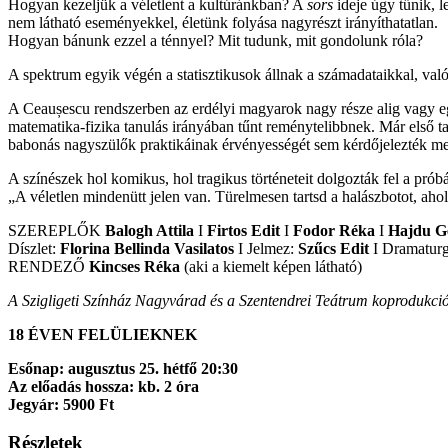
Hogyan kezeljük a véletlent a kultúránkban? A
sors
ideje úgy tűnik, l
nem látható eseményekkel, életünk folyása nagyrészt irányíthatatlan.
Hogyan bánunk ezzel a ténnyel? Mit tudunk, mit gondolunk róla?
A spektrum egyik végén a statisztikusok állnak a számadataikkal, valós
A Ceaușescu rendszerben az erdélyi magyarok nagy része alig vagy eg
matematika-fizika tanulás irányában tűnt reménytelibbnek. Már első tal
babonás nagyszülők praktikáinak érvényességét sem kérdőjelezték m
A színészek hol komikus, hol tragikus történeteit dolgozták fel a pró
„A véletlen mindenütt jelen van. Türelmesen tartsd a halászbotot, aho
SZEREPLŐK
Balogh Attila
I
Firtos Edit
I
Fodor R
é
ka
I
Hajdu G
Díszlet:
Florina Bellinda Vasilatos
I Jelmez:
Szűcs Edit
I Dramaturg
RENDEZŐ
Kincses R
é
ka
(aki a kiemelt képen látható)
A Szigligeti Színház Nagyvárad és a Szentendrei Teátrum koprodukció
18 ÉVEN FELÜLIEKNEK
Esőnap: augusztus 25. hétfő 20:30
Az előadás hossza: kb. 2 óra
Jegyár: 5900 Ft
Részletek