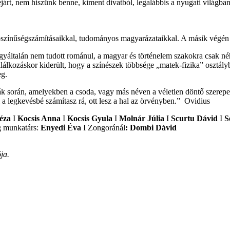
ejárt, nem hiszünk benne, kiment divatból, legalábbis a nyugati világban
zínűségszámításaikkal, tudományos magyarázataikkal. A másik végén pedig
yáltalán nem tudott románul, a magyar és történelem szakokra csak néhá
álkozáskor kiderült, hogy a színészek többsége „matek-fizika” osztályba
eg.
bák során, amelyekben a csoda, vagy más néven a véletlen döntő szerepet 
l a legkevésbé számítasz rá, ott lesz a hal az örvényben.” Ovidius
é
za
I
Kocsis Anna
I
Kocsis Gyula
I
Molnár Jú
lia
I
Scurtu Dávid
I
S
 munkatárs:
Enyedi
É
va
I Zongoránál
: Dombi Dávid
ja.