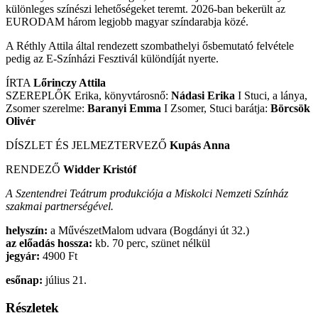
különleges színészi lehetőségeket teremt. 2026-ban bekerült az
EURODAM három legjobb magyar színdarabja közé.
A Réthly Attila által rendezett szombathelyi ősbemutató felvétele
pedig az E-Színházi Fesztivál különdíját nyerte.
ÍRTA
Lőrinczy Attila
SZEREPLŐK Erika, könyvtárosnő:
Nádasi Erika
I Stuci, a lánya,
Zsomer szerelme:
Baranyi Emma
I Zsomer, Stuci barátja:
Börcsök
Olivér
DÍSZLET ÉS JELMEZTERVEZŐ
Kupás Anna
RENDEZŐ
Widder Kristóf
A Szentendrei Teátrum produkciója a Miskolci Nemzeti Színház
szakmai partnerségével.
helyszín:
a MűvészetMalom udvara (Bogdányi út 32.)
az előadás hossza:
kb. 70 perc, szünet nélkül
jegyár:
4900 Ft
esőnap:
július 21.
Részletek