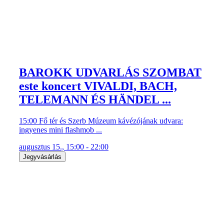
BAROKK UDVARLÁS SZOMBAT
este koncert VIVALDI, BACH,
TELEMANN ÉS HÄNDEL ...
15:00 Fő tér és Szerb Múzeum kávézójának udvara:
ingyenes mini flashmob ...
augusztus 15., 15:00 - 22:00
Jegyvásárlás