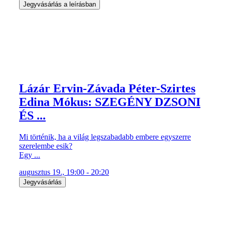
Jegyvásárlás a leírásban
Lázár Ervin-Závada Péter-Szirtes
Edina Mókus: SZEGÉNY DZSONI
ÉS ...
Mi történik, ha a világ legszabadabb embere egyszerre
szerelembe esik?
Egy ...
augusztus 19., 19:00 - 20:20
Jegyvásárlás