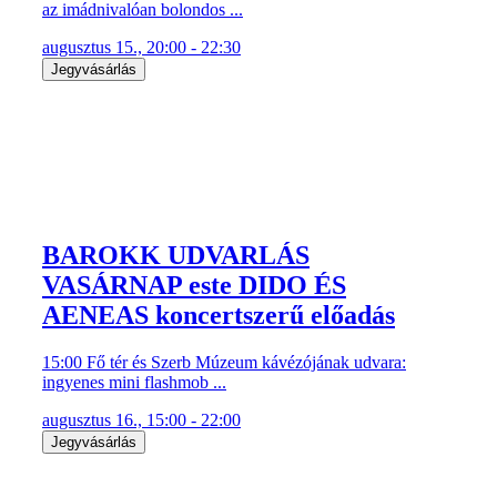
az imádnivalóan bolondos ...
augusztus 15., 20:00 - 22:30
Jegyvásárlás
BAROKK UDVARLÁS
VASÁRNAP este DIDO ÉS
AENEAS koncertszerű előadás
15:00 Fő tér és Szerb Múzeum kávézójának udvara:
ingyenes mini flashmob ...
augusztus 16., 15:00 - 22:00
Jegyvásárlás