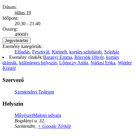
Dátum:
július 19
Időpont:
20:30 - 21:40
Összeg:
4900Ft
Jegyvásárlás
Esemény kategóriák:
Előadás
,
Fesztivál
,
Kiemelt
,
kortárs színdarab
,
Színház
Esemény címkék:
Baranyi Emma
,
Börcsök Olivér
,
kortárs
drámák
,
különleges helyszín
,
Lőrinczy Attila
,
Nádasi Erika
,
Widder
Kristóf
Szervező
Szentendrei Teátrum
Helyszín
MűvészetMalom udvara
Bogdányi u. 32.
Szentendre
,
+ Google Térkép