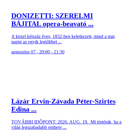
DONIZETTI: SZERELMI
BÁJITAL opera-beavató ...
A közel kétszáz éves, 1832-ben keletkezett, mind a mai
napig az egyik legtöbbet ...
augusztus 07., 20:00 - 21:30
Lázár Ervin-Závada Péter-Szirtes
Edina ...
TOVÁBBI IDŐPONT: 2026. AUG. 19. Mi történik, ha a
világ legszabadabb embere ...