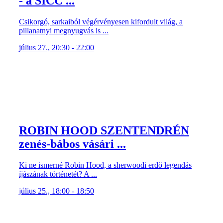
- a SICC ...
Csikorgó, sarkaiból végérvényesen kifordult világ, a
pillanatnyi megnyugvás is ...
július 27., 20:30 - 22:00
ROBIN HOOD SZENTENDRÉN
zenés-bábos vásári ...
Ki ne ismerné Robin Hood, a sherwoodi erdő legendás
íjászának történetét? A ...
július 25., 18:00 - 18:50