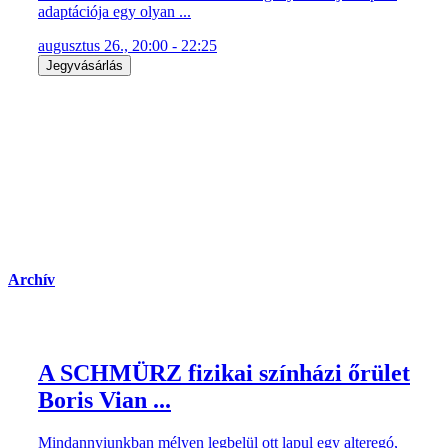
adaptációja egy olyan ...
augusztus 26., 20:00 - 22:25
Jegyvásárlás
Archív
A SCHMÜRZ fizikai színházi őrület
Boris Vian ...
Mindannyiunkban mélyen legbelül ott lapul egy alteregó,