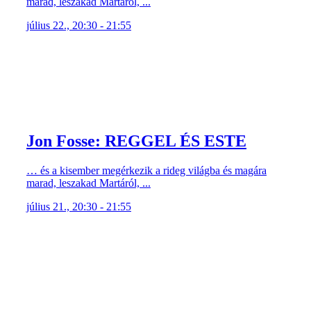
marad, leszakad Martáról, ...
július 22., 20:30 - 21:55
Jon Fosse: REGGEL ÉS ESTE
… és a kisember megérkezik a rideg világba és magára
marad, leszakad Martáról, ...
július 21., 20:30 - 21:55