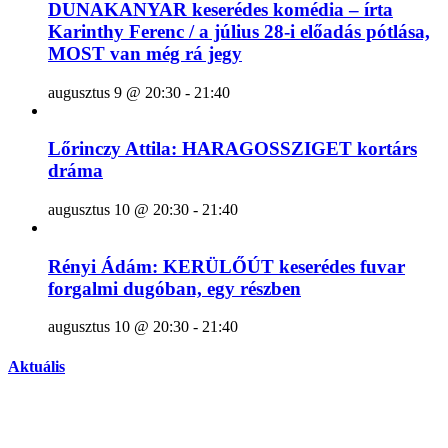
DUNAKANYAR keserédes komédia – írta
Karinthy Ferenc / a július 28-i előadás pótlása,
MOST van még rá jegy
augusztus 9 @ 20:30
-
21:40
Lőrinczy Attila: HARAGOSSZIGET kortárs
dráma
augusztus 10 @ 20:30
-
21:40
Rényi Ádám: KERÜLŐÚT keserédes fuvar
forgalmi dugóban, egy részben
augusztus 10 @ 20:30
-
21:40
Aktuális