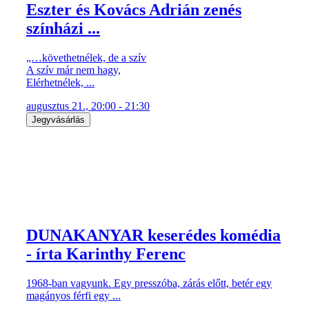
Eszter és Kovács Adrián zenés
színházi ...
„…követhetnélek, de a szív
A szív már nem hagy,
Elérhetnélek, ...
augusztus 21., 20:00 - 21:30
Jegyvásárlás
DUNAKANYAR keserédes komédia
- írta Karinthy Ferenc
1968-ban vagyunk. Egy presszóba, zárás előtt, betér egy
magányos férfi egy ...