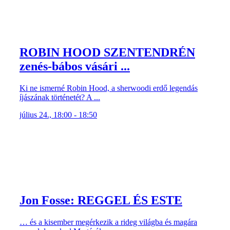
ROBIN HOOD SZENTENDRÉN
zenés-bábos vásári ...
Ki ne ismerné Robin Hood, a sherwoodi erdő legendás
íjászának történetét? A ...
július 24., 18:00 - 18:50
Jon Fosse: REGGEL ÉS ESTE
… és a kisember megérkezik a rideg világba és magára