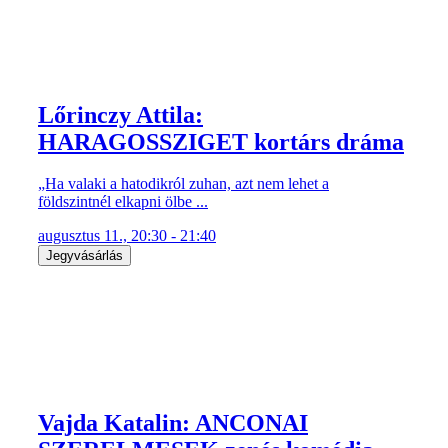
Lőrinczy Attila:
HARAGOSSZIGET kortárs dráma
„Ha valaki a hatodikról zuhan, azt nem lehet a
földszintnél elkapni ölbe ...
augusztus 11., 20:30 - 21:40
Jegyvásárlás
Vajda Katalin: ANCONAI