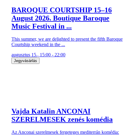
BAROQUE COURTSHIP 15–16
August 2026. Boutique Baroque
Music Festival in ...
This summer, we are delighted to present the fifth Baroque
Courtship weekend in the ...
augusztus 15., 15:00 - 22:00
Jegyvásárlás
Vajda Katalin ANCONAI
SZERELMESEK zenés komédia
Az Anconai szerelmesek fergeteges mediterrán komédia: