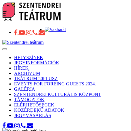
Toggle
navigation
HELYSZÍNEK
JEGYINFORMÁCIÓK
HÍREK
ARCHÍVUM
TEÁTRUM 50PLUSZ
EVENTS FOR FOREING GUESTS 2024.
GALÉRIA
SZENTENDREI KULTURÁLIS KÖZPONT
TÁMOGATÓK
ELÉRHETŐSÉGEK
KÖZÉRDEKŰ ADATOK
JEGYVÁSÁRLÁS