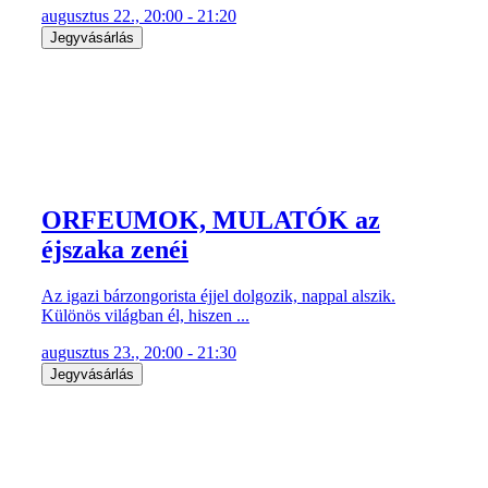
augusztus 22., 20:00 - 21:20
Jegyvásárlás
ORFEUMOK, MULATÓK az
éjszaka zenéi
Az igazi bárzongorista éjjel dolgozik, nappal alszik.
Különös világban él, hiszen ...
augusztus 23., 20:00 - 21:30
Jegyvásárlás