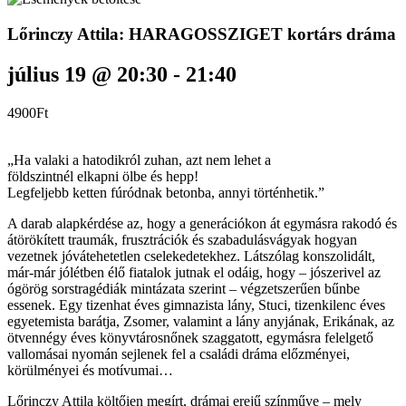
Lőrinczy Attila: HARAGOSSZIGET kortárs dráma
július 19 @ 20:30
-
21:40
4900Ft
„Ha valaki a hatodikról zuhan, azt nem lehet a
földszintnél elkapni ölbe és hepp!
Legfeljebb ketten fúródnak betonba, annyi történhetik.”
A darab alapkérdése az, hogy a generációkon át egymásra rakodó és
átörökített traumák, frusztrációk és szabadulásvágyak hogyan
vezetnek jóvátehetetlen cselekedetekhez. Látszólag konszolidált,
már-már jólétben élő fiatalok jutnak el odáig, hogy – jószerivel az
ógörög sorstragédiák mintázata szerint – végzetszerűen bűnbe
essenek. Egy tizenhat éves gimnazista lány, Stuci, tizenkilenc éves
egyetemista barátja, Zsomer, valamint a lány anyjának, Erikának, az
ötvennégy éves könyvtárosnőnek szaggatott, egymásra felelgető
vallomásai nyomán sejlenek fel a családi dráma előzményei,
körülményei és motívumai…
Lőrinczy Attila költőien megírt, drámai erejű színműve – mely