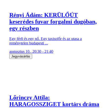
Rényi Ádám: KERÜLŐÚT
keserédes fuvar forgalmi dugóban,
egy részben
Egy férfi és egy nő. Egy taxisofőr és az utasa a
reménytelen budapesti ...
augusztus 10., 20:30 - 21:40
Jegyvásárlás
Lőrinczy Attila:
HARAGOSSZIGET kortárs dráma