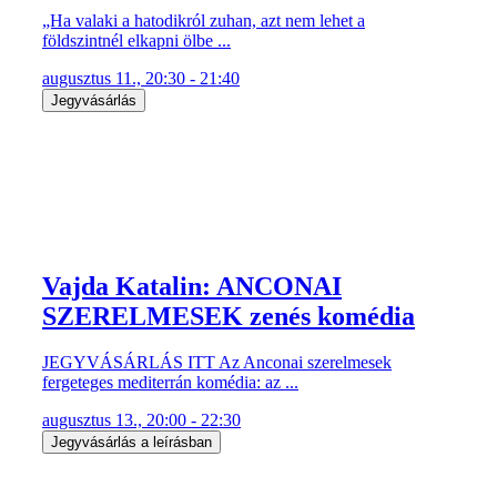
„Ha valaki a hatodikról zuhan, azt nem lehet a
földszintnél elkapni ölbe ...
augusztus 11., 20:30 - 21:40
Jegyvásárlás
Vajda Katalin: ANCONAI
SZERELMESEK zenés komédia
JEGYVÁSÁRLÁS ITT Az Anconai szerelmesek
fergeteges mediterrán komédia: az ...
augusztus 13., 20:00 - 22:30
Jegyvásárlás a leírásban