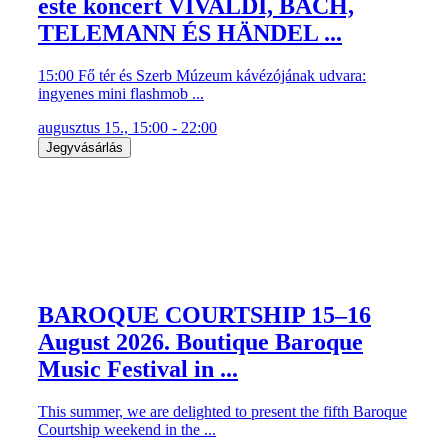
este koncert VIVALDI, BACH,
TELEMANN ÉS HÄNDEL ...
15:00 Fő tér és Szerb Múzeum kávézójának udvara:
ingyenes mini flashmob ...
augusztus 15., 15:00 - 22:00
Jegyvásárlás
BAROQUE COURTSHIP 15–16
August 2026. Boutique Baroque
Music Festival in ...
This summer, we are delighted to present the fifth Baroque
Courtship weekend in the ...