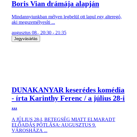
Boris Vian drámája alapján
Mindannyiunkban mélyen legbelül ott lapul egy alteregó,
aki megszemélyesíti ...
augusztus 08., 20:30 - 21:35
Jegyvásárlás
DUNAKANYAR keserédes komédia
- írta Karinthy Ferenc / a július 28-i
...
A JÚLIUS 28-I, BETEGSÉG MIATT ELMARADT
ELŐADÁS PÓTLÁSA: AUGUSZTUS 9.
VÁROSHÁZA ...