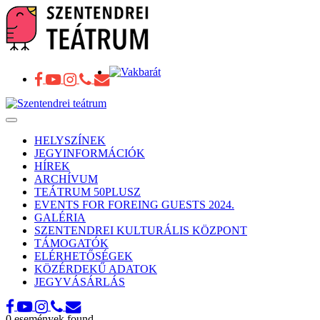
Toggle
navigation
HELYSZÍNEK
JEGYINFORMÁCIÓK
HÍREK
ARCHÍVUM
TEÁTRUM 50PLUSZ
EVENTS FOR FOREING GUESTS 2024.
GALÉRIA
SZENTENDREI KULTURÁLIS KÖZPONT
TÁMOGATÓK
ELÉRHETŐSÉGEK
KÖZÉRDEKŰ ADATOK
JEGYVÁSÁRLÁS
0 események found.