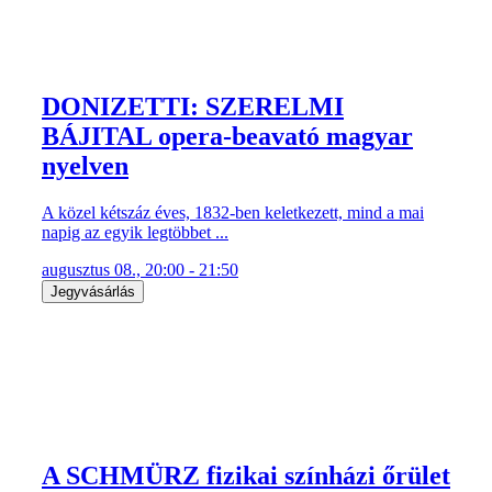
DONIZETTI: SZERELMI
BÁJITAL opera-beavató magyar
nyelven
A közel kétszáz éves, 1832-ben keletkezett, mind a mai
napig az egyik legtöbbet ...
augusztus 08., 20:00 - 21:50
Jegyvásárlás
A SCHMÜRZ fizikai színházi őrület