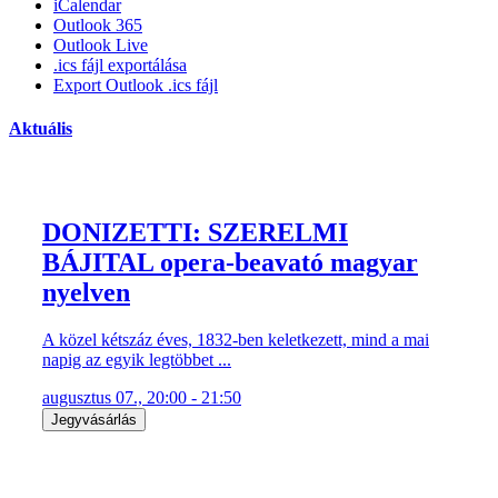
iCalendar
Outlook 365
Outlook Live
.ics fájl exportálása
Export Outlook .ics fájl
Aktuális
DONIZETTI: SZERELMI
BÁJITAL opera-beavató magyar
nyelven
A közel kétszáz éves, 1832-ben keletkezett, mind a mai
napig az egyik legtöbbet ...
augusztus 07., 20:00 - 21:50
Jegyvásárlás