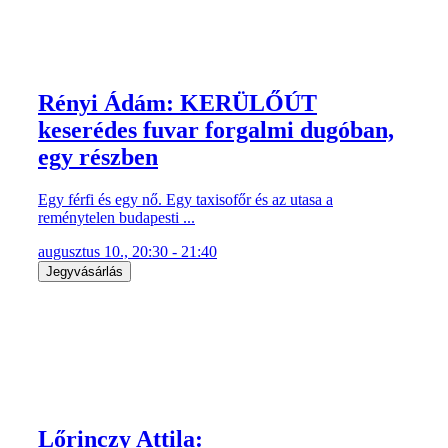
Rényi Ádám: KERÜLŐÚT
keserédes fuvar forgalmi dugóban,
egy részben
Egy férfi és egy nő. Egy taxisofőr és az utasa a
reménytelen budapesti ...
augusztus 10., 20:30 - 21:40
Jegyvásárlás
Lőrinczy Attila: