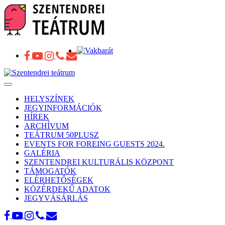
Toggle
navigation
HELYSZÍNEK
JEGYINFORMÁCIÓK
HÍREK
ARCHÍVUM
TEÁTRUM 50PLUSZ
EVENTS FOR FOREING GUESTS 2024.
GALÉRIA
SZENTENDREI KULTURÁLIS KÖZPONT
TÁMOGATÓK
ELÉRHETŐSÉGEK
KÖZÉRDEKŰ ADATOK
JEGYVÁSÁRLÁS