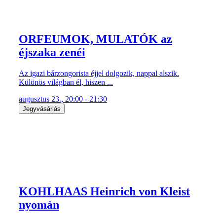
ORFEUMOK, MULATÓK az
éjszaka zenéi
Az igazi bárzongorista éjjel dolgozik, nappal alszik.
Különös világban él, hiszen ...
augusztus 23., 20:00 - 21:30
Jegyvásárlás
KOHLHAAS Heinrich von Kleist
nyomán