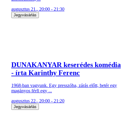
augusztus 21., 20:00 - 21:30
Jegyvásárlás
DUNAKANYAR keserédes komédia
- írta Karinthy Ferenc
1968-ban vagyunk. Egy presszóba, zárás előtt, betér egy
magányos férfi egy ...
augusztus 22., 20:00 - 21:20
Jegyvásárlás