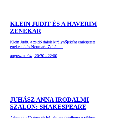
KLEIN JUDIT ÉS A HAVERIM
ZENEKAR
Klein Judit, a zsidó dalok királynőjeként emlegetett
énekesnő és Neumark Zoltán ...
augusztus 04., 20:30 - 22:00
JUHÁSZ ANNA IRODALMI
SZALON: SHAKESPEARE
Adott egy 52 évet élt író, aki meghódította a világot.