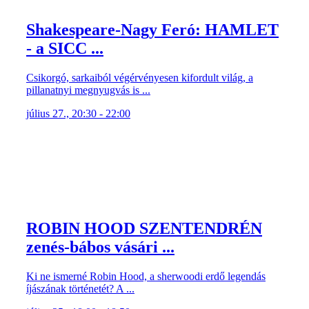
Shakespeare-Nagy Feró: HAMLET
- a SICC ...
Csikorgó, sarkaiból végérvényesen kifordult világ, a
pillanatnyi megnyugvás is ...
július 27., 20:30 - 22:00
ROBIN HOOD SZENTENDRÉN
zenés-bábos vásári ...
Ki ne ismerné Robin Hood, a sherwoodi erdő legendás
íjászának történetét? A ...