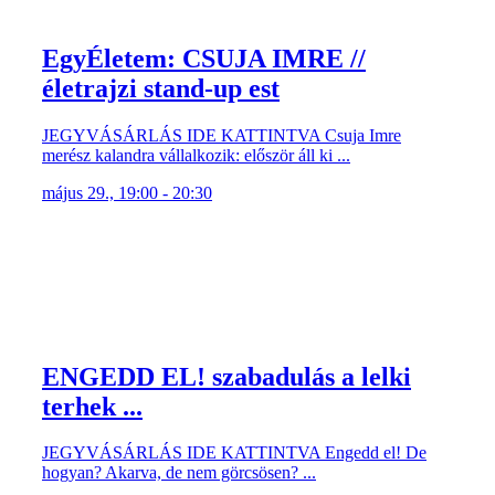
EgyÉletem: CSUJA IMRE //
életrajzi stand-up est
JEGYVÁSÁRLÁS IDE KATTINTVA Csuja Imre
merész kalandra vállalkozik: először áll ki ...
május 29., 19:00 - 20:30
ENGEDD EL! szabadulás a lelki
terhek ...
JEGYVÁSÁRLÁS IDE KATTINTVA Engedd el! De
hogyan? Akarva, de nem görcsösen? ...