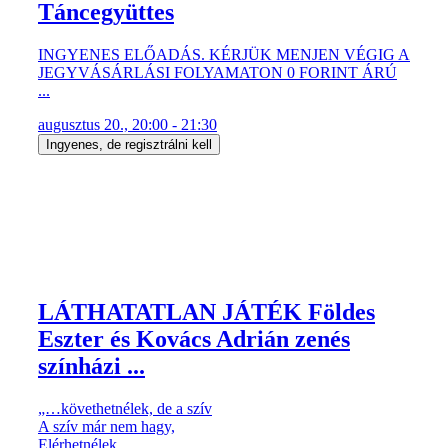
Táncegyüttes
INGYENES ELŐADÁS. KÉRJÜK MENJEN VÉGIG A
JEGYVÁSÁRLÁSI FOLYAMATON 0 FORINT ÁRÚ
...
augusztus 20., 20:00 - 21:30
Ingyenes, de regisztrálni kell
LÁTHATATLAN JÁTÉK Földes
Eszter és Kovács Adrián zenés
színházi ...
„…követhetnélek, de a szív
A szív már nem hagy,
Elérhetnélek, ...