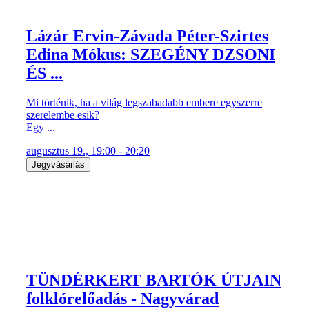
Lázár Ervin-Závada Péter-Szirtes
Edina Mókus: SZEGÉNY DZSONI
ÉS ...
Mi történik, ha a világ legszabadabb embere egyszerre
szerelembe esik?
Egy ...
augusztus 19., 19:00 - 20:20
Jegyvásárlás
TÜNDÉRKERT BARTÓK ÚTJAIN
folklórelőadás - Nagyvárad