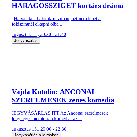
HARAGOSSZIGET kortárs dráma
„Ha valaki a hatodikról zuhan, azt nem lehet a
földszintnél elkapni ölbe ...
augusztus 11., 20:30 - 21:40
Jegyvásárlás
Vajda Katalin: ANCONAI
SZERELMESEK zenés komédia
JEGYVÁSÁRLÁS ITT Az Anconai szerelmesek
fergeteges mediterrán komédia: az ...
augusztus 13., 20:00 - 22:30
Jegyvásárlás a leírásban