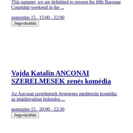
This summer, we are delighted to present the fifth Baroque
Courtship weekend in the ...
augusztus 15., 15:00 - 22:00
Jegyvásárlás
Vajda Katalin ANCONAI
SZERELMESEK zenés komédia
Az Anconai szerelmesek fergeteges mediterrán komédia:
az imádnivalóan bolondos ...
augusztus 15., 20:00 - 22:30
Jegyvásárlás