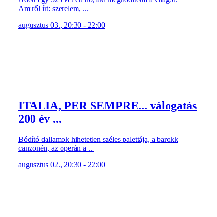
Amiről írt: szerelem, ...
augusztus 03., 20:30 - 22:00
ITALIA, PER SEMPRE... válogatás
200 év ...
Bódító dallamok hihetetlen széles palettája, a barokk
canzonén, az operán a ...
augusztus 02., 20:30 - 22:00