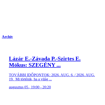
Archív
Lázár E.-Závada P.-Szirtes E.
Mókus: SZEGÉNY ...
TOVÁBBI IDŐPONTOK: 2026. AUG. 6. / 2026. AUG.
19. Mi történik, ha a világ ...
augusztus 05., 19:00 - 20:20