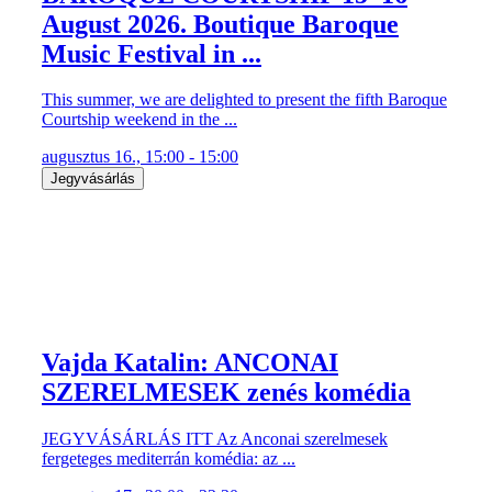
August 2026. Boutique Baroque
Music Festival in ...
This summer, we are delighted to present the fifth Baroque
Courtship weekend in the ...
augusztus 16., 15:00 - 15:00
Jegyvásárlás
Vajda Katalin: ANCONAI
SZERELMESEK zenés komédia
JEGYVÁSÁRLÁS ITT Az Anconai szerelmesek
fergeteges mediterrán komédia: az ...