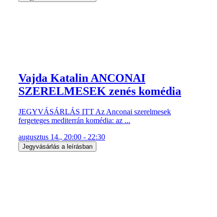
Vajda Katalin ANCONAI
SZERELMESEK zenés komédia
JEGYVÁSÁRLÁS ITT Az Anconai szerelmesek
fergeteges mediterrán komédia: az ...
augusztus 14., 20:00 - 22:30
Jegyvásárlás a leírásban