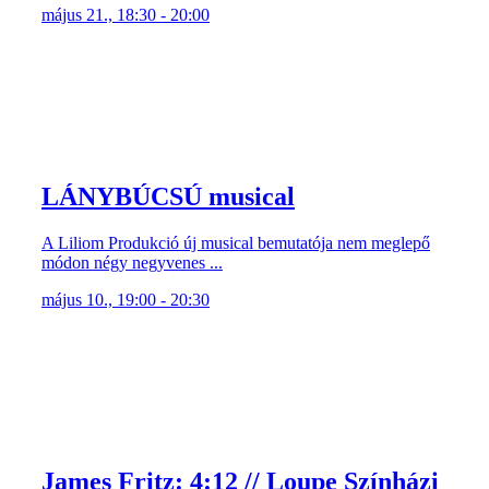
május 21., 18:30 - 20:00
LÁNYBÚCSÚ musical
A Liliom Produkció új musical bemutatója nem meglepő
módon négy negyvenes ...
május 10., 19:00 - 20:30
James Fritz: 4:12 // Loupe Színházi