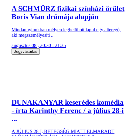
A SCHMÜRZ fizikai színházi őrület
Boris Vian drámája alapján
Mindannyiunkban mélyen legbelül ott lapul egy alteregó,
aki megszemélyesíti ...
augusztus 08., 20:30 - 21:35
Jegyvásárlás
DUNAKANYAR keserédes komédia
- írta Karinthy Ferenc / a július 28-i
...
A JÚLIUS 28-I, BETEGSÉG MIATT ELMARADT