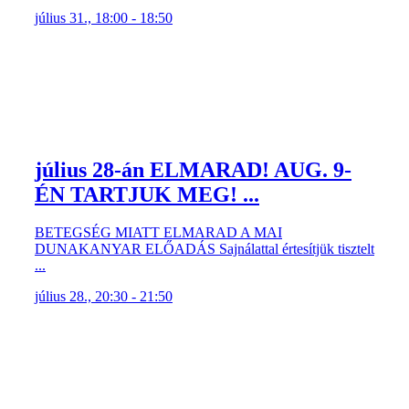
július 31., 18:00 - 18:50
július 28-án ELMARAD! AUG. 9-
ÉN TARTJUK MEG! ...
BETEGSÉG MIATT ELMARAD A MAI
DUNAKANYAR ELŐADÁS Sajnálattal értesítjük tisztelt
...
július 28., 20:30 - 21:50