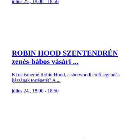
július 25., 18:00 - 18:50
ROBIN HOOD SZENTENDRÉN
zenés-bábos vásári ...
Ki ne ismerné Robin Hood, a sherwoodi erdő legendás
íjászának történetét? A ...
július 24., 18:00 - 18:50