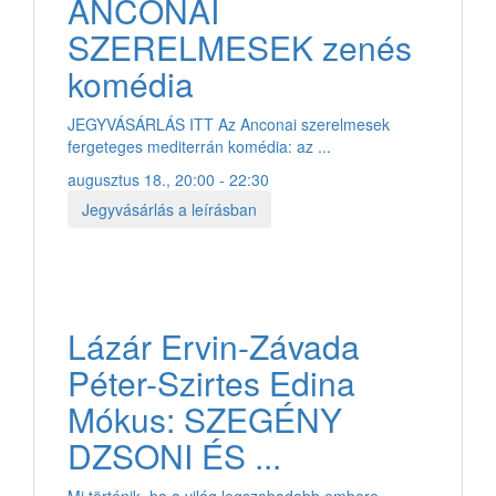
ANCONAI
SZERELMESEK zenés
komédia
JEGYVÁSÁRLÁS ITT Az Anconai szerelmesek
fergeteges mediterrán komédia: az ...
augusztus 18., 20:00 - 22:30
Jegyvásárlás a leírásban
Lázár Ervin-Závada
Péter-Szirtes Edina
Mókus: SZEGÉNY
DZSONI ÉS ...
Mi történik, ha a világ legszabadabb embere