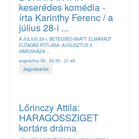
keserédes komédia -
írta Karinthy Ferenc / a
július 28-i ...
A JÚLIUS 28-I, BETEGSÉG MIATT ELMARADT
ELŐADÁS PÓTLÁSA: AUGUSZTUS 9.
VÁROSHÁZA ...
augusztus 09., 20:30 - 21:40
Jegyvásárlás
Lőrinczy Attila:
HARAGOSSZIGET
kortárs dráma
„Ha valaki a hatodikról zuhan, azt nem lehet a