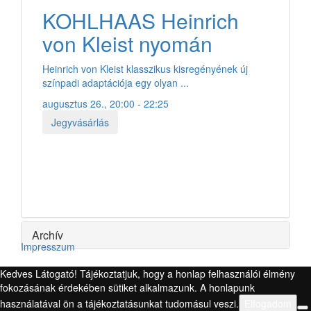
KOHLHAAS Heinrich
von Kleist nyomán
Heinrich von Kleist klasszikus kisregényének új
színpadi adaptációja egy olyan ...
augusztus 26., 20:00 - 22:25
Jegyvásárlás
Archív
Impresszum
Kedves Látogató! Tájékoztatjuk, hogy a honlap felhasználói élmény
fokozásának érdekében sütiket alkalmazunk. A honlapunk
használatával ön a tájékoztatásunkat tudomásul veszi.
Elfogadom