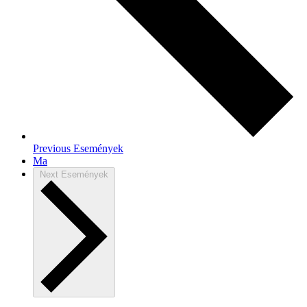
Previous
Események
Ma
Next
Események