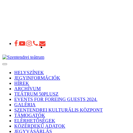
Toggle
navigation
HELYSZÍNEK
JEGYINFORMÁCIÓK
HÍREK
ARCHÍVUM
TEÁTRUM 50PLUSZ
EVENTS FOR FOREING GUESTS 2024.
GALÉRIA
SZENTENDREI KULTURÁLIS KÖZPONT
TÁMOGATÓK
ELÉRHETŐSÉGEK
KÖZÉRDEKŰ ADATOK
JEGYVÁSÁRLÁS