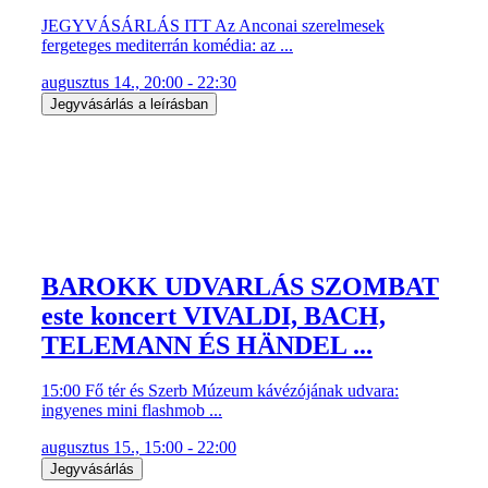
JEGYVÁSÁRLÁS ITT Az Anconai szerelmesek
fergeteges mediterrán komédia: az ...
augusztus 14., 20:00 - 22:30
Jegyvásárlás a leírásban
BAROKK UDVARLÁS SZOMBAT
este koncert VIVALDI, BACH,
TELEMANN ÉS HÄNDEL ...
15:00 Fő tér és Szerb Múzeum kávézójának udvara:
ingyenes mini flashmob ...
augusztus 15., 15:00 - 22:00
Jegyvásárlás