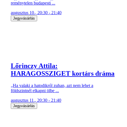
reménytelen budapesti ...
augusztus 10., 20:30 - 21:40
Jegyvásárlás
Lőrinczy Attila:
HARAGOSSZIGET kortárs dráma
„Ha valaki a hatodikról zuhan, azt nem lehet a
földszintnél elkapni ölbe ...
augusztus 11., 20:30 - 21:40
Jegyvásárlás