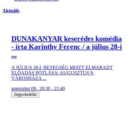
Aktuális
DUNAKANYAR keserédes komédia
- írta Karinthy Ferenc / a július 28-i
...
A JÚLIUS 28-I, BETEGSÉG MIATT ELMARADT
ELŐADÁS PÓTLÁSA: AUGUSZTUS 9.
VÁROSHÁZA ...
augusztus 09., 20:30 - 21:40
Jegyvásárlás