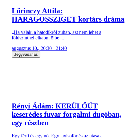
Lőrinczy Attila:
HARAGOSSZIGET kortárs dráma
„Ha valaki a hatodikról zuhan, azt nem lehet a
földszintnél elkapni ölbe ...
augusztus 10., 20:30 - 21:40
Jegyvásárlás
Rényi Ádám: KERÜLŐÚT
keserédes fuvar forgalmi dugóban,
egy részben
Egy férfi és egy nő. Egy taxisofőr és az utasa a