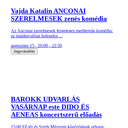
Vajda Katalin ANCONAI
SZERELMESEK zenés komédia
Az Anconai szerelmesek fergeteges mediterrán komédia:
az imádnivalóan bolondos ...
augusztus 15., 20:00 - 22:30
Jegyvásárlás
BAROKK UDVARLÁS
VASÁRNAP este DIDO ÉS
AENEAS koncertszerű előadás
15:00 Fő tér és Szerb Múzeum kávézójának udvara: