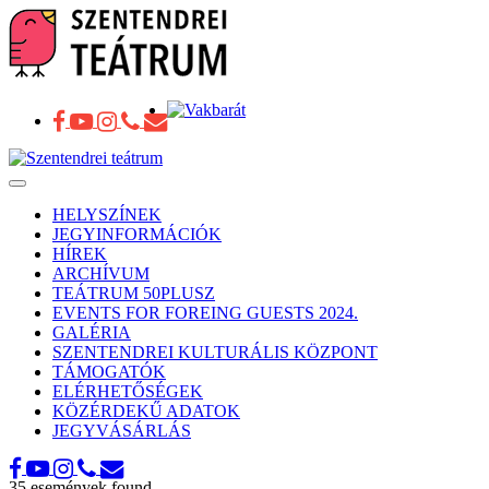
Toggle
navigation
HELYSZÍNEK
JEGYINFORMÁCIÓK
HÍREK
ARCHÍVUM
TEÁTRUM 50PLUSZ
EVENTS FOR FOREING GUESTS 2024.
GALÉRIA
SZENTENDREI KULTURÁLIS KÖZPONT
TÁMOGATÓK
ELÉRHETŐSÉGEK
KÖZÉRDEKŰ ADATOK
JEGYVÁSÁRLÁS
35 események found.