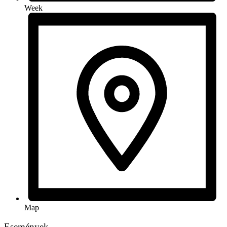
Week
Map
Események