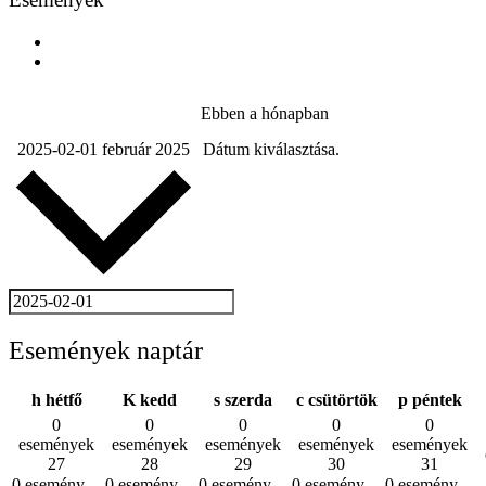
Ebben a hónapban
2025-02-01
február 2025
Dátum kiválasztása.
Események naptár
h
hétfő
K
kedd
s
szerda
c
csütörtök
p
péntek
0
0
0
0
0
események
események
események
események
események
27
28
29
30
31
0 esemény,
0 esemény,
0 esemény,
0 esemény,
0 esemény,