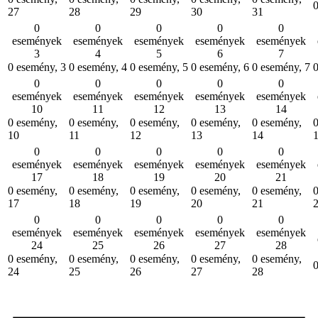
27
28
29
30
31
0
0
0
0
0
események
események
események
események
események
3
4
5
6
7
0 esemény,
3
0 esemény,
4
0 esemény,
5
0 esemény,
6
0 esemény,
7
0
0
0
0
0
események
események
események
események
események
10
11
12
13
14
0 esemény,
0 esemény,
0 esemény,
0 esemény,
0 esemény,
0
10
11
12
13
14
0
0
0
0
0
események
események
események
események
események
17
18
19
20
21
0 esemény,
0 esemény,
0 esemény,
0 esemény,
0 esemény,
0
17
18
19
20
21
0
0
0
0
0
események
események
események
események
események
24
25
26
27
28
0 esemény,
0 esemény,
0 esemény,
0 esemény,
0 esemény,
24
25
26
27
28