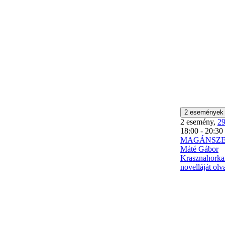
2 eseménye
2 esemény,
2
18:00
-
20:30
MAGÁNSZ
Máté Gábor
Krasznahorka
novelláját olv