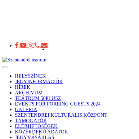
Toggle
navigation
HELYSZÍNEK
JEGYINFORMÁCIÓK
HÍREK
ARCHÍVUM
TEÁTRUM 50PLUSZ
EVENTS FOR FOREING GUESTS 2024.
GALÉRIA
SZENTENDREI KULTURÁLIS KÖZPONT
TÁMOGATÓK
ELÉRHETŐSÉGEK
KÖZÉRDEKŰ ADATOK
JEGYVÁSÁRLÁS