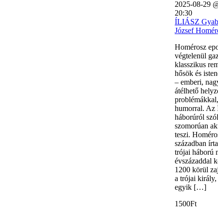
2025-08-29 @
20:30
ÍLIÁSZ Gyab
József Homéro
Homérosz epo
végtelenül ga
klasszikus r
hősök és isten
– emberi, nag
átélhető helyz
problémákkal,
humorral. Az Í
háborúról szól
szomorúan akt
teszi. Homéros
században írta 
trójai háború
évszázaddal k
1200 körül zaj
a trójai király
egyik […]
1500Ft