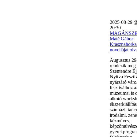
2025-08-29 @
20:30
MAGÁNSZ
Máté Gábor
Krasznahorka
novelláját olv
Augusztus 29-
rendezik meg 
Szentendre Éj
Nyitva Fesztiv
nyárzáró váro
fesztiválhoz
múzeumai is c
alkotó works
ékszerkiállítás
színházi, tánc
irodalmi, zene
kézműves,
képzőművésze
gyerekprogra