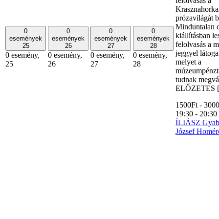
felolvasás a
Krasznahorka
prózavilágát 
Minduntalan 
0
0
0
0
kiállításban le
események
események
események
események
felolvasás a 
25
26
27
28
jeggyel látoga
0 esemény,
0 esemény,
0 esemény,
0 esemény,
melyet a
25
26
27
28
múzeumpénzt
tudnak megvás
ELŐZETES 
1500Ft - 300
19:30
-
20:30
ÍLIÁSZ Gyab
József Homéro