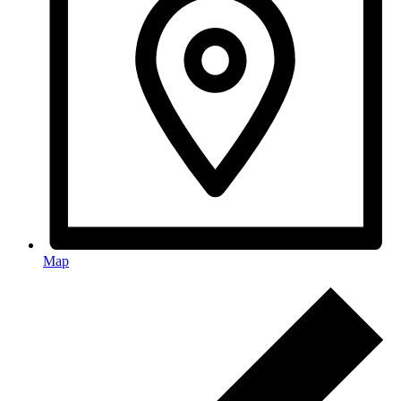
Map
Események