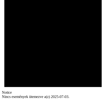
Notice
Nincs események ütemezve a(z) 2025-07-03.