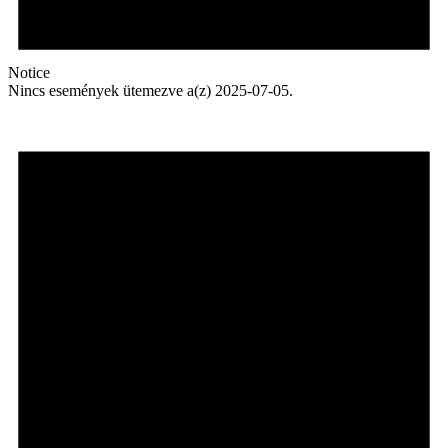
Notice
Nincs események ütemezve a(z) 2025-07-05.