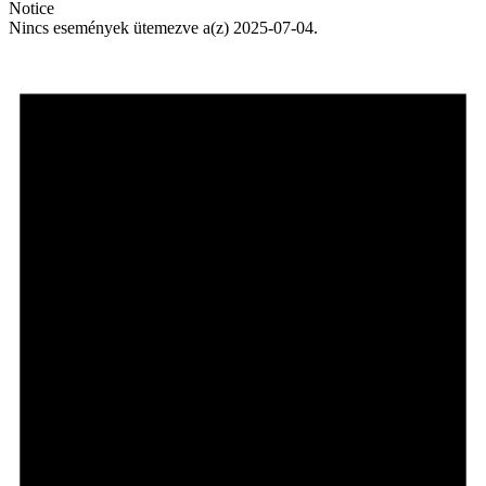
Notice
Nincs események ütemezve a(z) 2025-07-04.