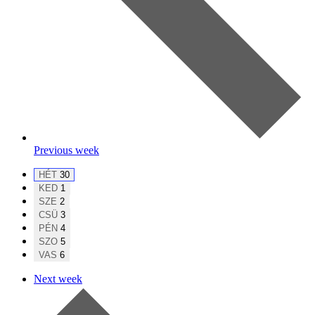
Previous week
HÉT
30
KED
1
SZE
2
CSÜ
3
PÉN
4
SZO
5
VAS
6
Next week