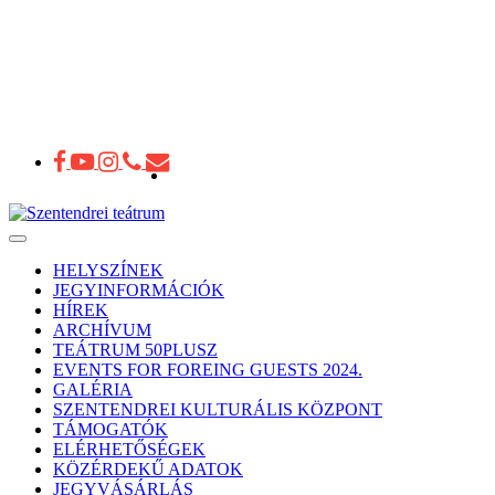
Toggle
navigation
HELYSZÍNEK
JEGYINFORMÁCIÓK
HÍREK
ARCHÍVUM
TEÁTRUM 50PLUSZ
EVENTS FOR FOREING GUESTS 2024.
GALÉRIA
SZENTENDREI KULTURÁLIS KÖZPONT
TÁMOGATÓK
ELÉRHETŐSÉGEK
KÖZÉRDEKŰ ADATOK
JEGYVÁSÁRLÁS