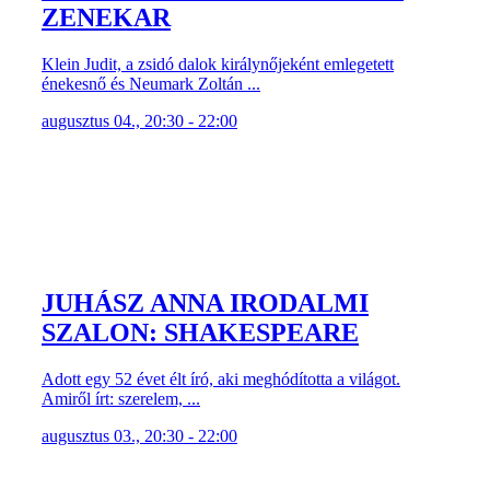
ZENEKAR
Klein Judit, a zsidó dalok királynőjeként emlegetett
énekesnő és Neumark Zoltán ...
augusztus 04., 20:30 - 22:00
JUHÁSZ ANNA IRODALMI
SZALON: SHAKESPEARE
Adott egy 52 évet élt író, aki meghódította a világot.
Amiről írt: szerelem, ...
augusztus 03., 20:30 - 22:00