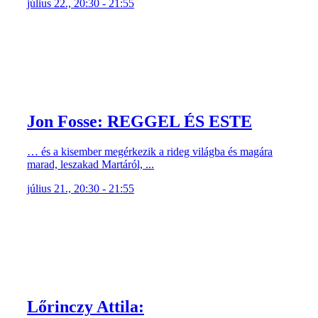
július 22., 20:30 - 21:55
Jon Fosse: REGGEL ÉS ESTE
… és a kisember megérkezik a rideg világba és magára
marad, leszakad Martáról, ...
július 21., 20:30 - 21:55
Lőrinczy Attila: