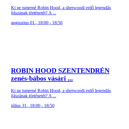
Ki ne ismerné Robin Hood, a sherwoodi erdő legendás
íjászának történetét? A ...
augusztus 01., 18:00 - 18:50
ROBIN HOOD SZENTENDRÉN
zenés-bábos vásári ...
Ki ne ismerné Robin Hood, a sherwoodi erdő legendás
íjászának történetét? A ...
július 31., 18:00 - 18:50