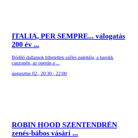
ITALIA, PER SEMPRE... válogatás
200 év ...
Bódító dallamok hihetetlen széles palettája, a barokk
canzonén, az operán a ...
augusztus 02., 20:30 - 22:00
ROBIN HOOD SZENTENDRÉN
zenés-bábos vásári ...