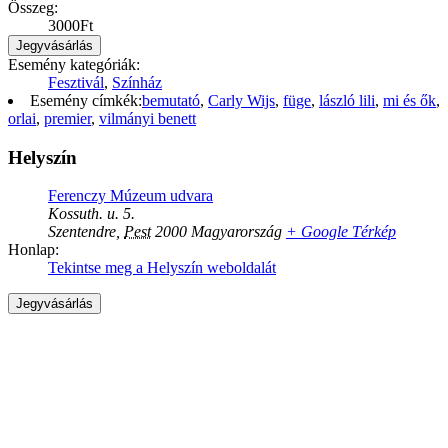
Összeg:
3000Ft
Jegyvásárlás
Esemény kategóriák:
Fesztivál
,
Színház
Esemény címkék:
bemutató
,
Carly Wijs
,
füge
,
lászló lili
,
mi és ők
,
orlai
,
premier
,
vilmányi benett
Helyszín
Ferenczy Múzeum udvara
Kossuth. u. 5.
Szentendre
,
Pest
2000
Magyarország
+ Google Térkép
Honlap:
Tekintse meg a Helyszín weboldalát
Jegyvásárlás