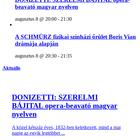
beavató magyar nyelven
augusztus 8 @ 20:00
-
21:30
A SCHMÜRZ fizikai színházi őrület Boris Vian
drámája alapján
augusztus 8 @ 20:30
-
21:35
Aktuális
DONIZETTI: SZERELMI
BÁJITAL opera-beavató magyar
nyelven
A közel kétszáz éves, 1832-ben keletkezett, mind a mai
napig az egyik legtöbbet ...