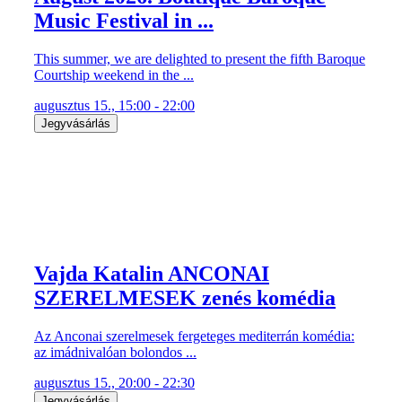
Music Festival in ...
This summer, we are delighted to present the fifth Baroque
Courtship weekend in the ...
augusztus 15., 15:00 - 22:00
Jegyvásárlás
Vajda Katalin ANCONAI
SZERELMESEK zenés komédia
Az Anconai szerelmesek fergeteges mediterrán komédia:
az imádnivalóan bolondos ...
augusztus 15., 20:00 - 22:30
Jegyvásárlás