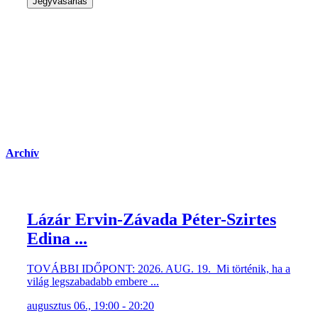
Jegyvásárlás
Archív
Lázár Ervin-Závada Péter-Szirtes
Edina ...
TOVÁBBI IDŐPONT: 2026. AUG. 19. Mi történik, ha a
világ legszabadabb embere ...
augusztus 06., 19:00 - 20:20