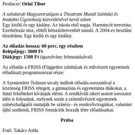
Producer:
Orlai Tibor
A színdarab Magyarországon a Theatrum Mundi Színházi és
Irodalmi Ügynökség közvetítésével kerül színre
Egy kisfiú és egy kislány. Az iskola első napja. Harmincöt terrorista.
Ezerkétszáz túsz, ebből hétszázhetvenhét tanuló. A 2004-es beszláni
túszdráma. Egy kisfiú és egy kislány.
Az előadás hossza: 60 perc, egy részben
Belépőjegy: 3000 Ft
Diákjegy: 1500 Ft
(igazolvány felmutatásával)
Az előadás a FRISS (Független színházak és művészeti egyetemek
előadásai) programsorozat része:
A Szentendrei Teátrum tavaly indított előadás-sorozatával a
közönség FRISS rétegeit, a gimnazista és egyetemista diákokat, a
fiatal felnőtteket kívánjuk elérni. A rendkívüli sikert aratott sorozatot
idén is folytatjuk, melynek során a színművészeti egyetemek
színészhallgatói mutatják be színész– és rendezővizsgáikat, valamint
újító szellemű, FRISS formációk hozzák létre előadásaikat.
Próba
Fotó: Takács Attila