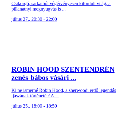
Csikorgó, sarkaiból végérvényesen kifordult világ, a
pillanatnyi megnyugvás is ...
július 27., 20:30 - 22:00
ROBIN HOOD SZENTENDRÉN
zenés-bábos vásári ...
Ki ne ismerné Robin Hood, a sherwoodi erdő legendás
íjászának történetét? A ...
július 25., 18:00 - 18:50