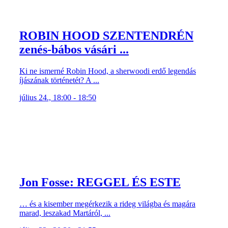
ROBIN HOOD SZENTENDRÉN
zenés-bábos vásári ...
Ki ne ismerné Robin Hood, a sherwoodi erdő legendás
íjászának történetét? A ...
július 24., 18:00 - 18:50
Jon Fosse: REGGEL ÉS ESTE
… és a kisember megérkezik a rideg világba és magára
marad, leszakad Martáról, ...