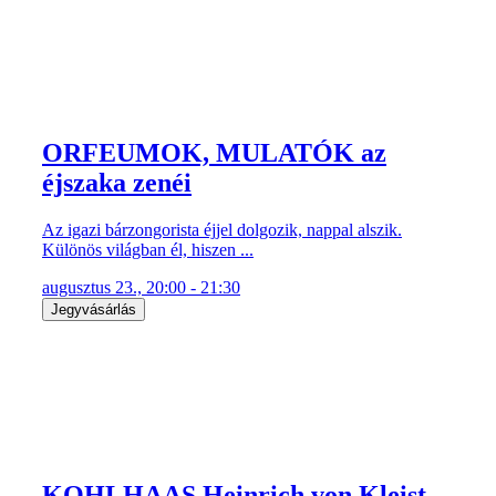
ORFEUMOK, MULATÓK az
éjszaka zenéi
Az igazi bárzongorista éjjel dolgozik, nappal alszik.
Különös világban él, hiszen ...
augusztus 23., 20:00 - 21:30
Jegyvásárlás
KOHLHAAS Heinrich von Kleist