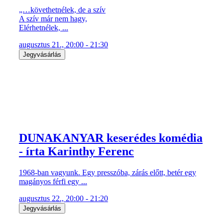
„…követhetnélek, de a szív
A szív már nem hagy,
Elérhetnélek, ...
augusztus 21., 20:00 - 21:30
Jegyvásárlás
DUNAKANYAR keserédes komédia
- írta Karinthy Ferenc
1968-ban vagyunk. Egy presszóba, zárás előtt, betér egy
magányos férfi egy ...
augusztus 22., 20:00 - 21:20
Jegyvásárlás