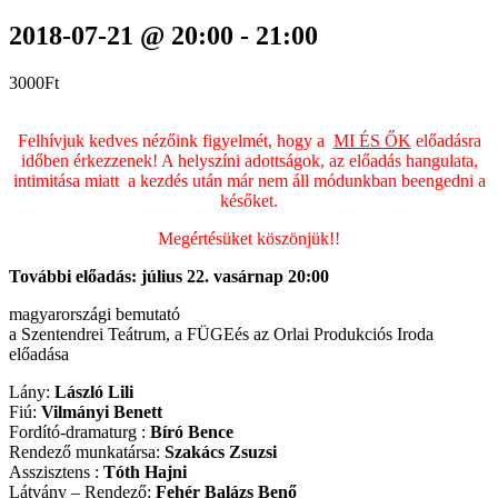
2018-07-21 @ 20:00
-
21:00
3000Ft
Felhívjuk kedves nézőink figyelmét, hogy a
MI ÉS ŐK
előadásra
időben érkezzenek! A helyszíni adottságok, az előadás hangulata,
intimitása miatt a kezdés után már nem áll módunkban beengedni a
későket.
Megértésüket köszönjük!!
További előadás: július 22. vasárnap 20:00
magyarországi bemutató
a Szentendrei Teátrum, a FÜGEés az Orlai Produkciós Iroda
előadása
Lány:
László Lili
Fiú:
Vilmányi Benett
Fordító-dramaturg :
Bíró Bence
Rendező munkatársa:
Szakács Zsuzsi
Asszisztens :
Tóth Hajni
Látvány – Rendező:
Fehér Balázs Benő