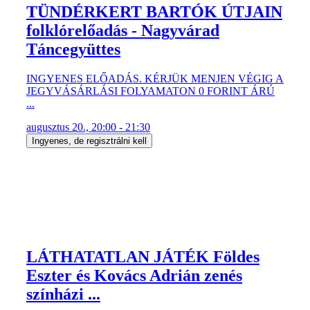
TÜNDÉRKERT BARTÓK ÚTJAIN
folklórelőadás - Nagyvárad
Táncegyüttes
INGYENES ELŐADÁS. KÉRJÜK MENJEN VÉGIG A
JEGYVÁSÁRLÁSI FOLYAMATON 0 FORINT ÁRÚ
...
augusztus 20., 20:00 - 21:30
Ingyenes, de regisztrálni kell
LÁTHATATLAN JÁTÉK Földes
Eszter és Kovács Adrián zenés
színházi ...