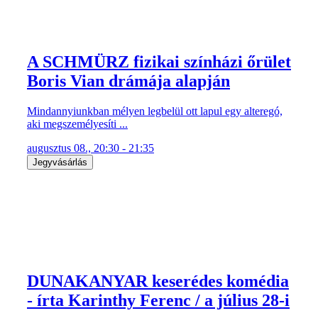
A SCHMÜRZ fizikai színházi őrület
Boris Vian drámája alapján
Mindannyiunkban mélyen legbelül ott lapul egy alteregó,
aki megszemélyesíti ...
augusztus 08., 20:30 - 21:35
Jegyvásárlás
DUNAKANYAR keserédes komédia
- írta Karinthy Ferenc / a július 28-i