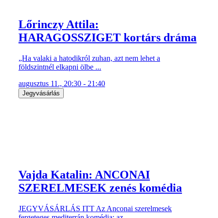
Lőrinczy Attila:
HARAGOSSZIGET kortárs dráma
„Ha valaki a hatodikról zuhan, azt nem lehet a
földszintnél elkapni ölbe ...
augusztus 11., 20:30 - 21:40
Jegyvásárlás
Vajda Katalin: ANCONAI
SZERELMESEK zenés komédia
JEGYVÁSÁRLÁS ITT Az Anconai szerelmesek
fergeteges mediterrán komédia: az ...