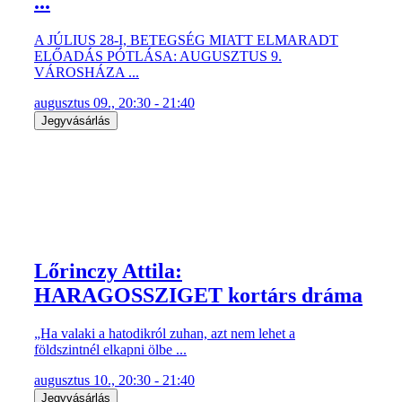
...
A JÚLIUS 28-I, BETEGSÉG MIATT ELMARADT
ELŐADÁS PÓTLÁSA: AUGUSZTUS 9.
VÁROSHÁZA ...
augusztus 09., 20:30 - 21:40
Jegyvásárlás
Lőrinczy Attila:
HARAGOSSZIGET kortárs dráma
„Ha valaki a hatodikról zuhan, azt nem lehet a
földszintnél elkapni ölbe ...
augusztus 10., 20:30 - 21:40
Jegyvásárlás