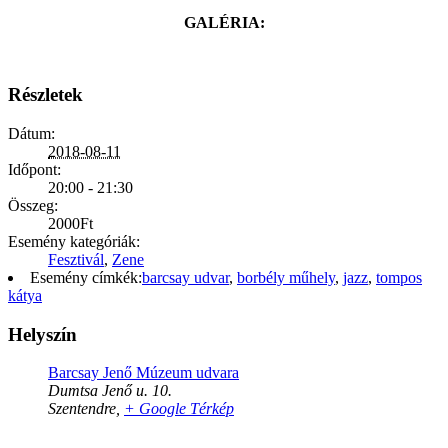
GALÉRIA:
Részletek
Dátum:
2018-08-11
Időpont:
20:00 - 21:30
Összeg:
2000Ft
Esemény kategóriák:
Fesztivál
,
Zene
Esemény címkék:
barcsay udvar
,
borbély műhely
,
jazz
,
tompos
kátya
Helyszín
Barcsay Jenő Múzeum udvara
Dumtsa Jenő u. 10.
Szentendre
,
+ Google Térkép