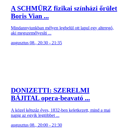
A SCHMÜRZ fizikai színházi őrület
Boris Vian ...
Mindannyiunkban mélyen legbelül ott lapul egy alteregó,
aki megszemélyesíti ...
augusztus 08., 20:30 - 21:35
DONIZETTI: SZERELMI
BÁJITAL opera-beavató ...
A közel kétszáz éves, 1832-ben keletkezett, mind a mai
napig az egyik legtöbbet ...
augusztus 08., 20:00 - 21:30