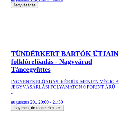
Jegyvásárlás
TÜNDÉRKERT BARTÓK ÚTJAIN
folklórelőadás - Nagyvárad
Táncegyüttes
INGYENES ELŐADÁS. KÉRJÜK MENJEN VÉGIG A
JEGYVÁSÁRLÁSI FOLYAMATON 0 FORINT ÁRÚ
...
augusztus 20., 20:00 - 21:30
Ingyenes, de regisztrálni kell