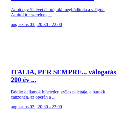
Adott egy 52 évet élt író, aki meghódította a világot.
Amiről írt: szerelem, ...
augusztus 03., 20:30 - 22:00
ITALIA, PER SEMPRE... válogatás
200 év ...
Bódító dallamok hihetetlen széles palettája, a barokk
canzonén, az operán a ...
augusztus 02., 20:30 - 22:00