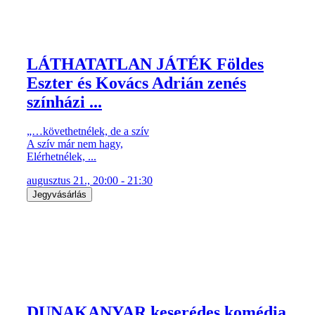
LÁTHATATLAN JÁTÉK Földes
Eszter és Kovács Adrián zenés
színházi ...
„…követhetnélek, de a szív
A szív már nem hagy,
Elérhetnélek, ...
augusztus 21., 20:00 - 21:30
Jegyvásárlás
DUNAKANYAR keserédes komédia