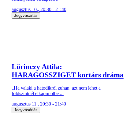
augusztus 10., 20:30 - 21:40
Jegyvásárlás
Lőrinczy Attila:
HARAGOSSZIGET kortárs dráma
„Ha valaki a hatodikról zuhan, azt nem lehet a
földszintnél elkapni ölbe ...
augusztus 11., 20:30 - 21:40
Jegyvásárlás