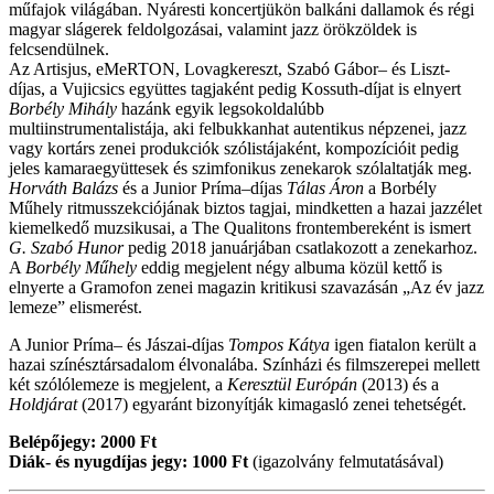
műfajok világában. Nyáresti koncertjükön balkáni dallamok és régi
magyar slágerek feldolgozásai, valamint jazz örökzöldek is
felcsendülnek.
Az Artisjus, eMeRTON, Lovagkereszt, Szabó Gábor– és Liszt-
díjas, a Vujicsics együttes tagjaként pedig Kossuth-díjat is elnyert
Borbély Mihály
hazánk egyik legsokolda­lúbb
multiinstrumentalistája, aki felbukkanhat autentikus népzenei, jazz
vagy kortárs zenei produkciók szólistá­jaként, kompozícióit pedig
jeles kamaraegyüttesek és szimfonikus zenekarok szólaltatják meg.
Horváth Balázs
és a Junior Príma–díjas
Tálas Áron
a Borbély
Műhely ritmusszekciójának biztos tagjai, mindketten a hazai jazzélet
kiemelkedő muzsikusai, a The Qualitons front­embereként is ismert
G. Szabó Hunor
pedig 2018 janu­árjában csatlakozott a zenekarhoz.
A
Borbély Műhely
eddig megjelent négy albuma közül kettő is
elnyerte a Gramofon zenei magazin kritikusi szavazásán „Az év jazz
lemeze” elismerést.
A Junior Príma– és Jászai-díjas
Tompos Kátya
igen fiata­lon került a
hazai színésztársadalom élvonalába. Színházi és filmszerepei mellett
két szólólemeze is megjelent, a
Keresztül Európán
(2013) és a
Holdjárat
(2017) egyaránt bizonyítják kimagasló zenei tehetségét.
Belépőjegy: 2000 Ft
Diák- és nyugdíjas jegy: 1000 Ft
(igazolvány felmutatásával)