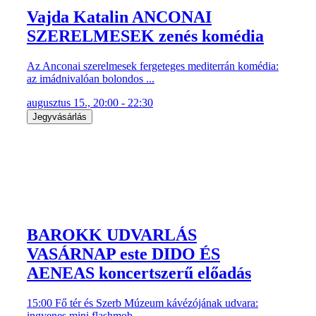
Vajda Katalin ANCONAI
SZERELMESEK zenés komédia
Az Anconai szerelmesek fergeteges mediterrán komédia:
az imádnivalóan bolondos ...
augusztus 15., 20:00 - 22:30
Jegyvásárlás
BAROKK UDVARLÁS
VASÁRNAP este DIDO ÉS
AENEAS koncertszerű előadás
15:00 Fő tér és Szerb Múzeum kávézójának udvara:
ingyenes mini flashmob ...