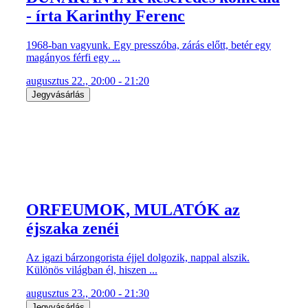
- írta Karinthy Ferenc
1968-ban vagyunk. Egy presszóba, zárás előtt, betér egy
magányos férfi egy ...
augusztus 22., 20:00 - 21:20
Jegyvásárlás
ORFEUMOK, MULATÓK az
éjszaka zenéi
Az igazi bárzongorista éjjel dolgozik, nappal alszik.
Különös világban él, hiszen ...
augusztus 23., 20:00 - 21:30
Jegyvásárlás