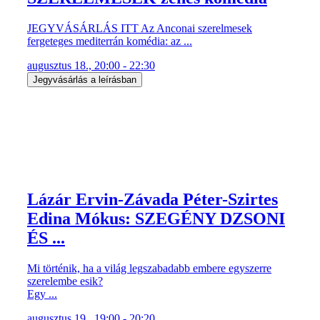
JEGYVÁSÁRLÁS ITT Az Anconai szerelmesek
fergeteges mediterrán komédia: az ...
augusztus 18., 20:00 - 22:30
Jegyvásárlás a leírásban
Lázár Ervin-Závada Péter-Szirtes
Edina Mókus: SZEGÉNY DZSONI
ÉS ...
Mi történik, ha a világ legszabadabb embere egyszerre
szerelembe esik?
Egy ...
augusztus 19., 19:00 - 20:20