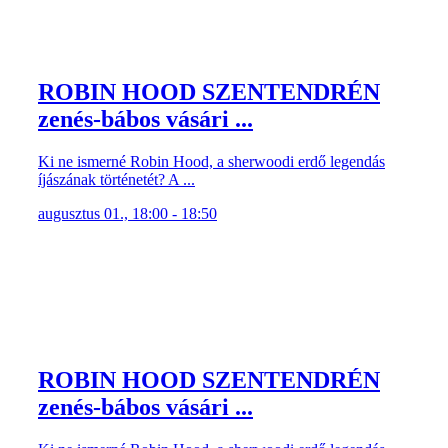
ROBIN HOOD SZENTENDRÉN
zenés-bábos vásári ...
Ki ne ismerné Robin Hood, a sherwoodi erdő legendás
íjászának történetét? A ...
augusztus 01., 18:00 - 18:50
ROBIN HOOD SZENTENDRÉN
zenés-bábos vásári ...