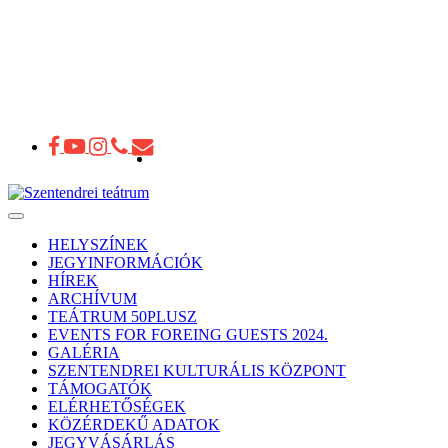
Toggle
navigation
HELYSZÍNEK
JEGYINFORMÁCIÓK
HÍREK
ARCHÍVUM
TEÁTRUM 50PLUSZ
EVENTS FOR FOREING GUESTS 2024.
GALÉRIA
SZENTENDREI KULTURÁLIS KÖZPONT
TÁMOGATÓK
ELÉRHETŐSÉGEK
KÖZÉRDEKŰ ADATOK
JEGYVÁSÁRLÁS