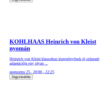
KOHLHAAS Heinrich von Kleist
nyomán
Heinrich von Kleist klasszikus kisregényének új színpadi
adaptációja egy olyan ...
augusztus 25., 20:00 - 22:25
Jegyvásárlás