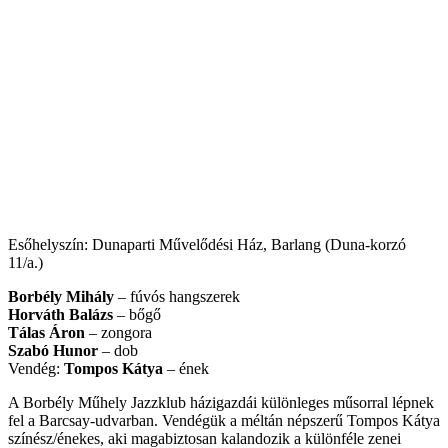
Esőhelyszín: Dunaparti Művelődési Ház, Barlang (Duna-korzó
11/a.)
Borbély Mihály
– fúvós hangszerek
Horváth Balázs
– bőgő
Tálas Áron
– zongora
Szabó Hunor
– dob
Vendég:
Tompos Kátya
– ének
A Borbély Műhely Jazzklub házigazdái különleges műsor­ral lépnek
fel a Barcsay-udvarban. Vendégük a méltán népszerű Tompos Kátya
színész/énekes, aki magabiz­tosan kalandozik a különféle zenei