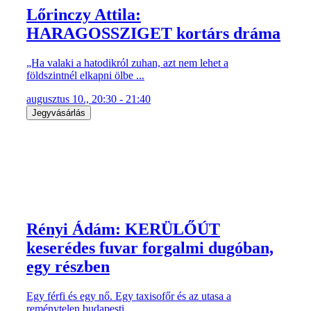
Lőrinczy Attila:
HARAGOSSZIGET kortárs dráma
„Ha valaki a hatodikról zuhan, azt nem lehet a
földszintnél elkapni ölbe ...
augusztus 10., 20:30 - 21:40
Jegyvásárlás
Rényi Ádám: KERÜLŐÚT
keserédes fuvar forgalmi dugóban,
egy részben
Egy férfi és egy nő. Egy taxisofőr és az utasa a
reménytelen budapesti ...