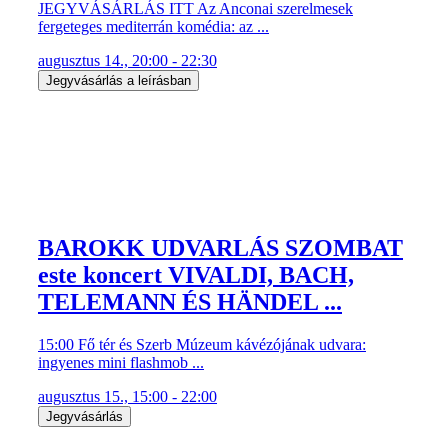
JEGYVÁSÁRLÁS ITT Az Anconai szerelmesek
fergeteges mediterrán komédia: az ...
augusztus 14., 20:00 - 22:30
Jegyvásárlás a leírásban
BAROKK UDVARLÁS SZOMBAT
este koncert VIVALDI, BACH,
TELEMANN ÉS HÄNDEL ...
15:00 Fő tér és Szerb Múzeum kávézójának udvara:
ingyenes mini flashmob ...
augusztus 15., 15:00 - 22:00
Jegyvásárlás