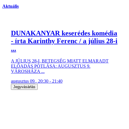
Aktuális
DUNAKANYAR keserédes komédia
- írta Karinthy Ferenc / a július 28-i
...
A JÚLIUS 28-I, BETEGSÉG MIATT ELMARADT
ELŐADÁS PÓTLÁSA: AUGUSZTUS 9.
VÁROSHÁZA ...
augusztus 09., 20:30 - 21:40
Jegyvásárlás