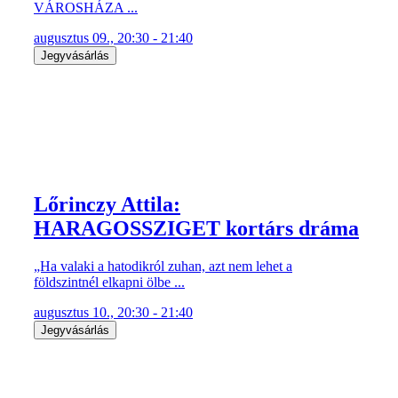
VÁROSHÁZA ...
augusztus 09., 20:30 - 21:40
Jegyvásárlás
Lőrinczy Attila:
HARAGOSSZIGET kortárs dráma
„Ha valaki a hatodikról zuhan, azt nem lehet a
földszintnél elkapni ölbe ...
augusztus 10., 20:30 - 21:40
Jegyvásárlás