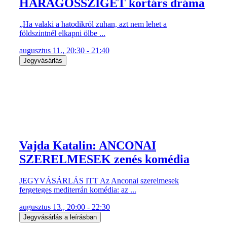
HARAGOSSZIGET kortárs dráma
„Ha valaki a hatodikról zuhan, azt nem lehet a
földszintnél elkapni ölbe ...
augusztus 11., 20:30 - 21:40
Jegyvásárlás
Vajda Katalin: ANCONAI
SZERELMESEK zenés komédia
JEGYVÁSÁRLÁS ITT Az Anconai szerelmesek
fergeteges mediterrán komédia: az ...
augusztus 13., 20:00 - 22:30
Jegyvásárlás a leírásban