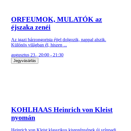
ORFEUMOK, MULATÓK az
éjszaka zenéi
Az igazi bárzongorista éjjel dolgozik, nappal alszik.
Különös világban él, hiszen ...
augusztus 23., 20:00 - 21:30
Jegyvásárlás
KOHLHAAS Heinrich von Kleist
nyomán
Heinrich von Kleist klasszikus kisregényének új színpadi