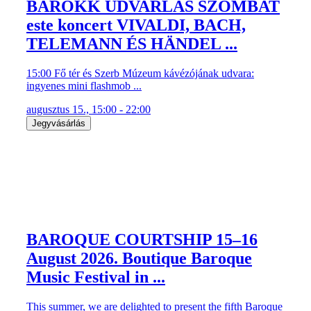
BAROKK UDVARLÁS SZOMBAT
este koncert VIVALDI, BACH,
TELEMANN ÉS HÄNDEL ...
15:00 Fő tér és Szerb Múzeum kávézójának udvara:
ingyenes mini flashmob ...
augusztus 15., 15:00 - 22:00
Jegyvásárlás
BAROQUE COURTSHIP 15–16
August 2026. Boutique Baroque
Music Festival in ...
This summer, we are delighted to present the fifth Baroque