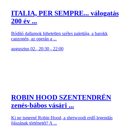
ITALIA, PER SEMPRE... válogatás
200 év ...
Bódító dallamok hihetetlen széles palettája, a barokk
canzonén, az operán a ...
augusztus 02., 20:30 - 22:00
ROBIN HOOD SZENTENDRÉN
zenés-bábos vásári ...
Ki ne ismerné Robin Hood, a sherwoodi erdő legendás
íjászának történetét? A ...