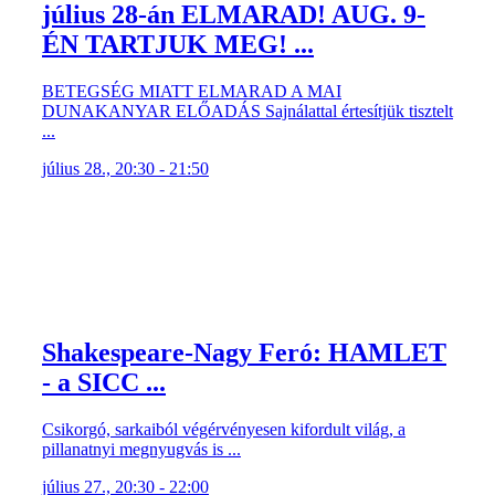
július 28-án ELMARAD! AUG. 9-
ÉN TARTJUK MEG! ...
BETEGSÉG MIATT ELMARAD A MAI
DUNAKANYAR ELŐADÁS Sajnálattal értesítjük tisztelt
...
július 28., 20:30 - 21:50
Shakespeare-Nagy Feró: HAMLET
- a SICC ...
Csikorgó, sarkaiból végérvényesen kifordult világ, a
pillanatnyi megnyugvás is ...
július 27., 20:30 - 22:00