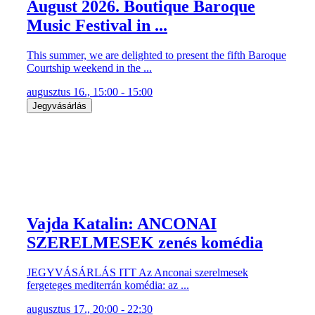
August 2026. Boutique Baroque
Music Festival in ...
This summer, we are delighted to present the fifth Baroque
Courtship weekend in the ...
augusztus 16., 15:00 - 15:00
Jegyvásárlás
Vajda Katalin: ANCONAI
SZERELMESEK zenés komédia
JEGYVÁSÁRLÁS ITT Az Anconai szerelmesek
fergeteges mediterrán komédia: az ...
augusztus 17., 20:00 - 22:30