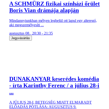
A SCHMÜRZ fizikai színházi őrület
Boris Vian drámája alapján
Mindannyiunkban mélyen legbelül ott lapul egy alteregó,
aki megszemélyesíti ...
augusztus 08., 20:30 - 21:35
Jegyvásárlás
DUNAKANYAR keserédes komédia
- írta Karinthy Ferenc / a július 28-i
...
A JÚLIUS 28-I, BETEGSÉG MIATT ELMARADT
ELŐADÁS PÓTLÁSA: AUGUSZTUS 9.