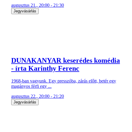
augusztus 21., 20:00 - 21:30
Jegyvásárlás
DUNAKANYAR keserédes komédia
- írta Karinthy Ferenc
1968-ban vagyunk. Egy presszóba, zárás előtt, betér egy
magányos férfi egy ...
augusztus 22., 20:00 - 21:20
Jegyvásárlás