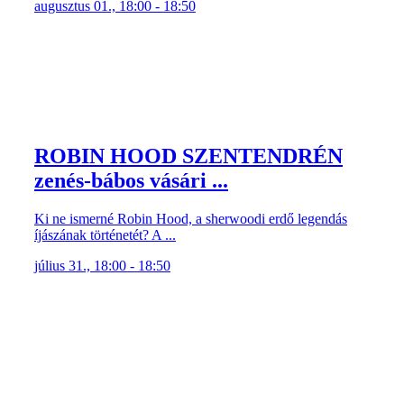
augusztus 01., 18:00 - 18:50
ROBIN HOOD SZENTENDRÉN
zenés-bábos vásári ...
Ki ne ismerné Robin Hood, a sherwoodi erdő legendás
íjászának történetét? A ...
július 31., 18:00 - 18:50