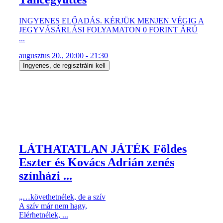
INGYENES ELŐADÁS. KÉRJÜK MENJEN VÉGIG A
JEGYVÁSÁRLÁSI FOLYAMATON 0 FORINT ÁRÚ
...
augusztus 20., 20:00 - 21:30
Ingyenes, de regisztrálni kell
LÁTHATATLAN JÁTÉK Földes
Eszter és Kovács Adrián zenés
színházi ...
„…követhetnélek, de a szív
A szív már nem hagy,
Elérhetnélek, ...