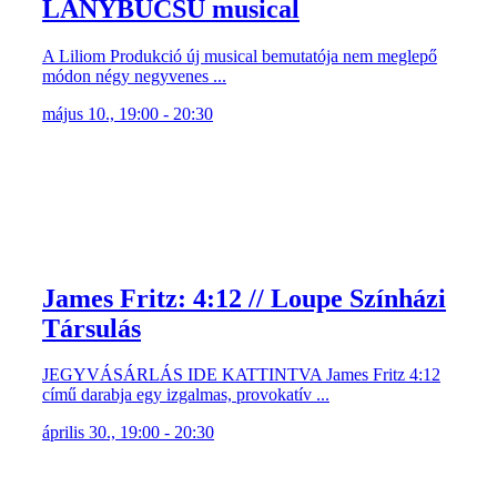
LÁNYBÚCSÚ musical
A Liliom Produkció új musical bemutatója nem meglepő
módon négy negyvenes ...
május 10., 19:00 - 20:30
James Fritz: 4:12 // Loupe Színházi
Társulás
JEGYVÁSÁRLÁS IDE KATTINTVA James Fritz 4:12
című darabja egy izgalmas, provokatív ...
április 30., 19:00 - 20:30