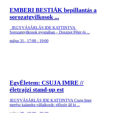
EMBERI BESTIÁK bepillantás a
sorozatgyilkosok ...
JEGYVÁSÁRLÁS IDE KATTINTVA
Sorozatgyilkosok nyomában – Doszpot Péter és ...
május 31., 17:00 - 19:00
EgyÉletem: CSUJA IMRE //
életrajzi stand-up est
JEGYVÁSÁRLÁS IDE KATTINTVA Csuja Imre
merész kalandra vállalkozik: először áll ki ...