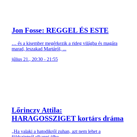
Jon Fosse: REGGEL ÉS ESTE
… és a kisember megérkezik a rideg világba és magára
marad, leszakad Martáról, ...
július 21., 20:30 - 21:55
Lőrinczy Attila:
HARAGOSSZIGET kortárs dráma
„Ha valaki a hatodikról zuhan, azt nem lehet a
földszintnél elkapni ölbe ...