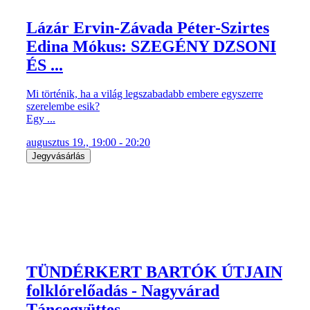
Lázár Ervin-Závada Péter-Szirtes
Edina Mókus: SZEGÉNY DZSONI
ÉS ...
Mi történik, ha a világ legszabadabb embere egyszerre
szerelembe esik?
Egy ...
augusztus 19., 19:00 - 20:20
Jegyvásárlás
TÜNDÉRKERT BARTÓK ÚTJAIN
folklórelőadás - Nagyvárad
Táncegyüttes