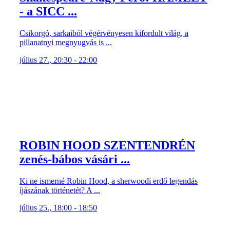
- a SICC ...
Csikorgó, sarkaiból végérvényesen kifordult világ, a
pillanatnyi megnyugvás is ...
július 27., 20:30 - 22:00
ROBIN HOOD SZENTENDRÉN
zenés-bábos vásári ...
Ki ne ismerné Robin Hood, a sherwoodi erdő legendás
íjászának történetét? A ...
július 25., 18:00 - 18:50