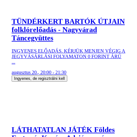
TÜNDÉRKERT BARTÓK ÚTJAIN
folklórelőadás - Nagyvárad
Táncegyüttes
INGYENES ELŐADÁS. KÉRJÜK MENJEN VÉGIG A
JEGYVÁSÁRLÁSI FOLYAMATON 0 FORINT ÁRÚ
...
augusztus 20., 20:00 - 21:30
Ingyenes, de regisztrálni kell
LÁTHATATLAN JÁTÉK Földes