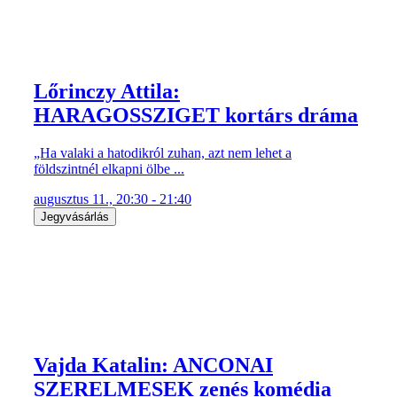
Lőrinczy Attila:
HARAGOSSZIGET kortárs dráma
„Ha valaki a hatodikról zuhan, azt nem lehet a
földszintnél elkapni ölbe ...
augusztus 11., 20:30 - 21:40
Jegyvásárlás
Vajda Katalin: ANCONAI
SZERELMESEK zenés komédia