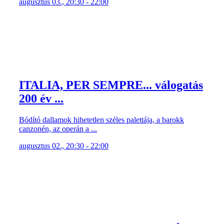
augusztus 03., 20:30 - 22:00
ITALIA, PER SEMPRE... válogatás
200 év ...
Bódító dallamok hihetetlen széles palettája, a barokk
canzonén, az operán a ...
augusztus 02., 20:30 - 22:00