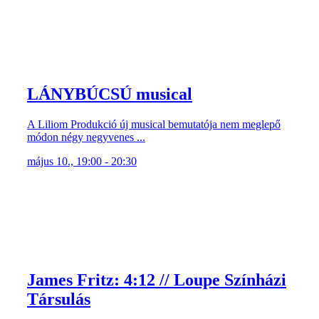
LÁNYBÚCSÚ musical
A Liliom Produkció új musical bemutatója nem meglepő
módon négy negyvenes ...
május 10., 19:00 - 20:30
James Fritz: 4:12 // Loupe Színházi
Társulás