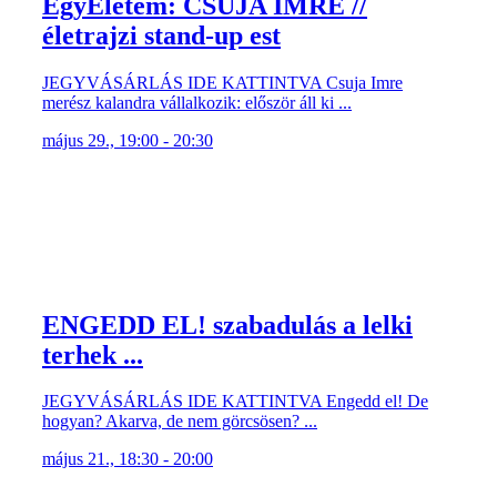
EgyÉletem: CSUJA IMRE //
életrajzi stand-up est
JEGYVÁSÁRLÁS IDE KATTINTVA Csuja Imre
merész kalandra vállalkozik: először áll ki ...
május 29., 19:00 - 20:30
ENGEDD EL! szabadulás a lelki
terhek ...
JEGYVÁSÁRLÁS IDE KATTINTVA Engedd el! De
hogyan? Akarva, de nem görcsösen? ...
május 21., 18:30 - 20:00