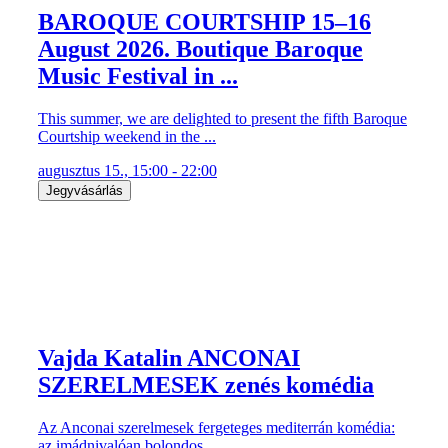
BAROQUE COURTSHIP 15–16
August 2026. Boutique Baroque
Music Festival in ...
This summer, we are delighted to present the fifth Baroque
Courtship weekend in the ...
augusztus 15., 15:00 - 22:00
Jegyvásárlás
Vajda Katalin ANCONAI
SZERELMESEK zenés komédia
Az Anconai szerelmesek fergeteges mediterrán komédia:
az imádnivalóan bolondos ...