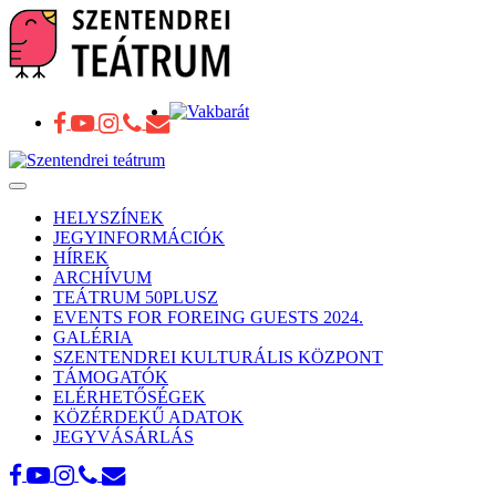
Toggle
navigation
HELYSZÍNEK
JEGYINFORMÁCIÓK
HÍREK
ARCHÍVUM
TEÁTRUM 50PLUSZ
EVENTS FOR FOREING GUESTS 2024.
GALÉRIA
SZENTENDREI KULTURÁLIS KÖZPONT
TÁMOGATÓK
ELÉRHETŐSÉGEK
KÖZÉRDEKŰ ADATOK
JEGYVÁSÁRLÁS