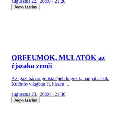
augusztus 22., 20:00 - 21:20
Jegyvásárlás
ORFEUMOK, MULATÓK az
éjszaka zenéi
Az igazi bárzongorista éjjel dolgozik, nappal alszik.
Különös világban él, hiszen ...
augusztus 23., 20:00 - 21:30
Jegyvásárlás