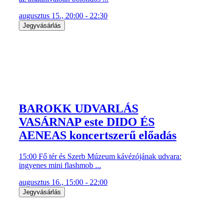
augusztus 15., 20:00 - 22:30
Jegyvásárlás
BAROKK UDVARLÁS
VASÁRNAP este DIDO ÉS
AENEAS koncertszerű előadás
15:00 Fő tér és Szerb Múzeum kávézójának udvara:
ingyenes mini flashmob ...
augusztus 16., 15:00 - 22:00
Jegyvásárlás