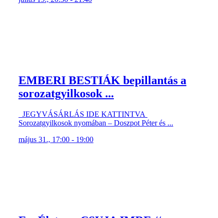
EMBERI BESTIÁK bepillantás a
sorozatgyilkosok ...
JEGYVÁSÁRLÁS IDE KATTINTVA
Sorozatgyilkosok nyomában – Doszpot Péter és ...
május 31., 17:00 - 19:00