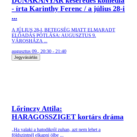
DUNAKANYAR keserédes komédia
- írta Karinthy Ferenc / a július 28-i
...
A JÚLIUS 28-I, BETEGSÉG MIATT ELMARADT
ELŐADÁS PÓTLÁSA: AUGUSZTUS 9.
VÁROSHÁZA ...
augusztus 09., 20:30 - 21:40
Jegyvásárlás
Lőrinczy Attila:
HARAGOSSZIGET kortárs dráma
„Ha valaki a hatodikról zuhan, azt nem lehet a
földszintnél elkapni ölbe ...