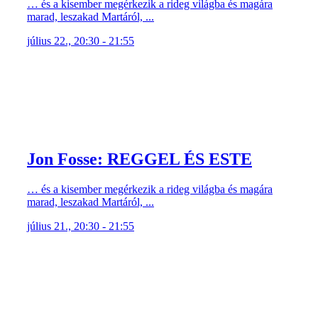
… és a kisember megérkezik a rideg világba és magára
marad, leszakad Martáról, ...
július 22., 20:30 - 21:55
Jon Fosse: REGGEL ÉS ESTE
… és a kisember megérkezik a rideg világba és magára
marad, leszakad Martáról, ...
július 21., 20:30 - 21:55