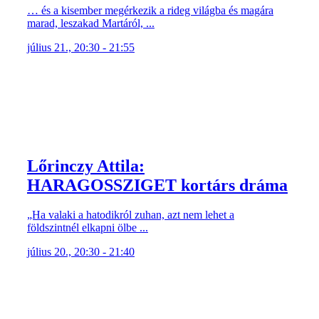
… és a kisember megérkezik a rideg világba és magára
marad, leszakad Martáról, ...
július 21., 20:30 - 21:55
Lőrinczy Attila:
HARAGOSSZIGET kortárs dráma
„Ha valaki a hatodikról zuhan, azt nem lehet a
földszintnél elkapni ölbe ...
július 20., 20:30 - 21:40