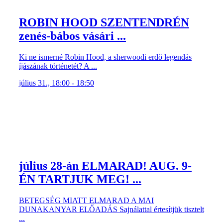
ROBIN HOOD SZENTENDRÉN
zenés-bábos vásári ...
Ki ne ismerné Robin Hood, a sherwoodi erdő legendás
íjászának történetét? A ...
július 31., 18:00 - 18:50
július 28-án ELMARAD! AUG. 9-
ÉN TARTJUK MEG! ...
BETEGSÉG MIATT ELMARAD A MAI
DUNAKANYAR ELŐADÁS Sajnálattal értesítjük tisztelt
...