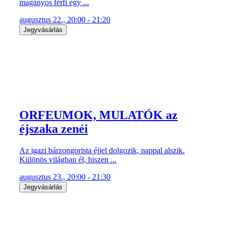
magányos férfi egy ...
augusztus 22., 20:00 - 21:20
Jegyvásárlás
ORFEUMOK, MULATÓK az
éjszaka zenéi
Az igazi bárzongorista éjjel dolgozik, nappal alszik.
Különös világban él, hiszen ...
augusztus 23., 20:00 - 21:30
Jegyvásárlás