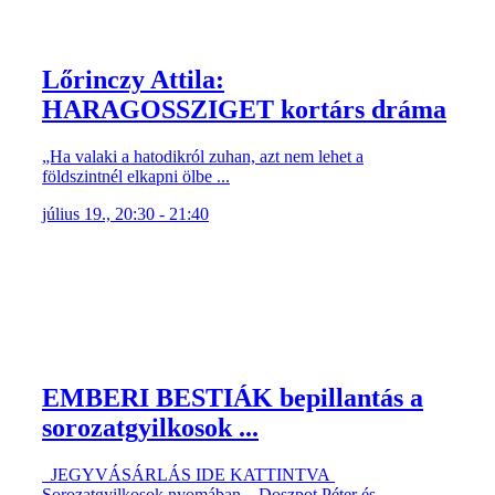
Lőrinczy Attila:
HARAGOSSZIGET kortárs dráma
„Ha valaki a hatodikról zuhan, azt nem lehet a
földszintnél elkapni ölbe ...
július 19., 20:30 - 21:40
EMBERI BESTIÁK bepillantás a
sorozatgyilkosok ...
JEGYVÁSÁRLÁS IDE KATTINTVA
Sorozatgyilkosok nyomában – Doszpot Péter és ...