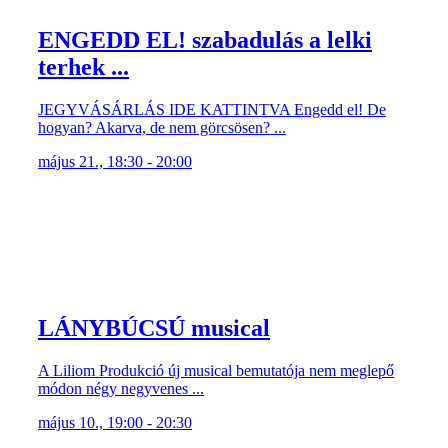
ENGEDD EL! szabadulás a lelki
terhek ...
JEGYVÁSÁRLÁS IDE KATTINTVA Engedd el! De
hogyan? Akarva, de nem görcsösen? ...
május 21., 18:30 - 20:00
LÁNYBÚCSÚ musical
A Liliom Produkció új musical bemutatója nem meglepő
módon négy negyvenes ...
május 10., 19:00 - 20:30