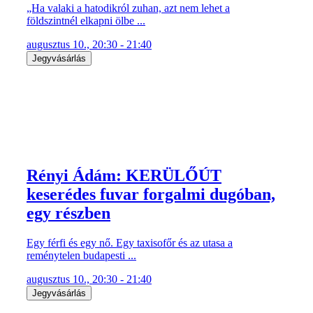
„Ha valaki a hatodikról zuhan, azt nem lehet a
földszintnél elkapni ölbe ...
augusztus 10., 20:30 - 21:40
Jegyvásárlás
Rényi Ádám: KERÜLŐÚT
keserédes fuvar forgalmi dugóban,
egy részben
Egy férfi és egy nő. Egy taxisofőr és az utasa a
reménytelen budapesti ...
augusztus 10., 20:30 - 21:40
Jegyvásárlás