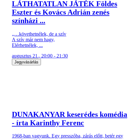
LÁTHATATLAN JÁTÉK Földes
Eszter és Kovács Adrián zenés
színházi ...
„…követhetnélek, de a szív
A szív már nem hagy,
Elérhetnélek, ...
augusztus 21., 20:00 - 21:30
Jegyvásárlás
DUNAKANYAR keserédes komédia
- írta Karinthy Ferenc
1968-ban vagyunk. Egy presszóba, zárás előtt, betér egy