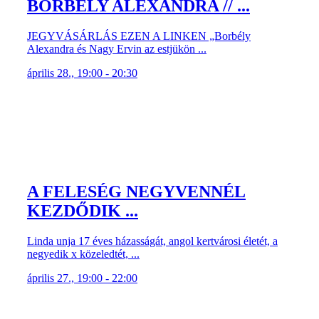
BORBÉLY ALEXANDRA // ...
JEGYVÁSÁRLÁS EZEN A LINKEN „Borbély
Alexandra és Nagy Ervin az estjükön ...
április 28., 19:00 - 20:30
A FELESÉG NEGYVENNÉL
KEZDŐDIK ...
Linda unja 17 éves házasságát, angol kertvárosi életét, a
negyedik x közeledtét, ...
április 27., 19:00 - 22:00