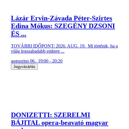
Lázár Ervin-Závada Péter-Szirtes
Edina Mókus: SZEGÉNY DZSONI
ÉS ...
TOVÁBBI IDŐPONT: 2026. AUG. 19. Mi történik, ha a
világ legszabadabb embere ...
augusztus 06., 19:00 - 20:20
Jegyvásárlás
DONIZETTI: SZERELMI
BÁJITAL opera-beavató magyar