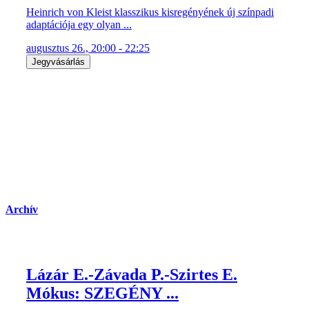
Heinrich von Kleist klasszikus kisregényének új színpadi
adaptációja egy olyan ...
augusztus 26., 20:00 - 22:25
Jegyvásárlás
Archív
Lázár E.-Závada P.-Szirtes E.
Mókus: SZEGÉNY ...