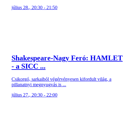
július 28., 20:30 - 21:50
Shakespeare-Nagy Feró: HAMLET
- a SICC ...
Csikorgó, sarkaiból végérvényesen kifordult világ, a
pillanatnyi megnyugvás is ...
július 27., 20:30 - 22:00