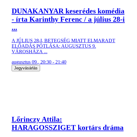
DUNAKANYAR keserédes komédia
- írta Karinthy Ferenc / a július 28-i
...
A JÚLIUS 28-I, BETEGSÉG MIATT ELMARADT
ELŐADÁS PÓTLÁSA: AUGUSZTUS 9.
VÁROSHÁZA ...
augusztus 09., 20:30 - 21:40
Jegyvásárlás
Lőrinczy Attila:
HARAGOSSZIGET kortárs dráma