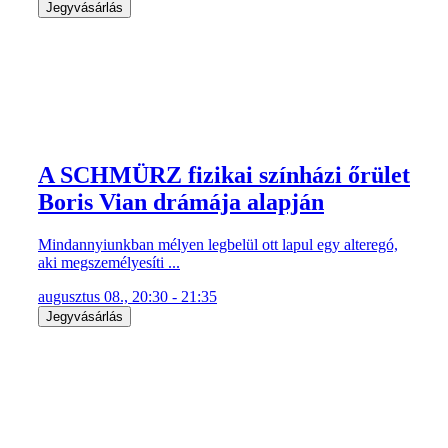
Jegyvásárlás
A SCHMÜRZ fizikai színházi őrület
Boris Vian drámája alapján
Mindannyiunkban mélyen legbelül ott lapul egy alteregó,
aki megszemélyesíti ...
augusztus 08., 20:30 - 21:35
Jegyvásárlás