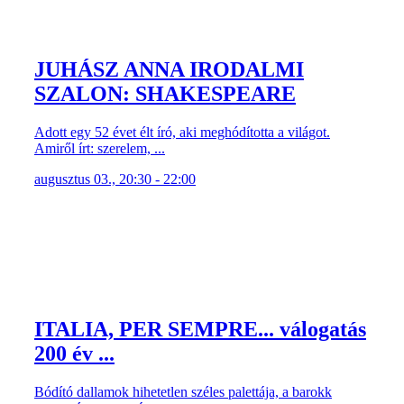
JUHÁSZ ANNA IRODALMI
SZALON: SHAKESPEARE
Adott egy 52 évet élt író, aki meghódította a világot.
Amiről írt: szerelem, ...
augusztus 03., 20:30 - 22:00
ITALIA, PER SEMPRE... válogatás
200 év ...
Bódító dallamok hihetetlen széles palettája, a barokk