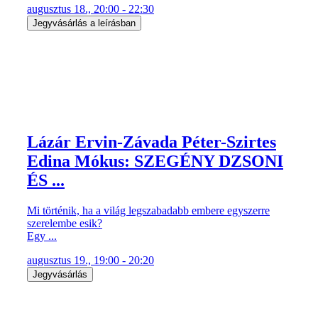
augusztus 18., 20:00 - 22:30
Jegyvásárlás a leírásban
Lázár Ervin-Závada Péter-Szirtes
Edina Mókus: SZEGÉNY DZSONI
ÉS ...
Mi történik, ha a világ legszabadabb embere egyszerre
szerelembe esik?
Egy ...
augusztus 19., 19:00 - 20:20
Jegyvásárlás