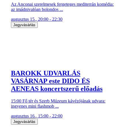
Az Anconai szerelmesek fergeteges mediterrán komédia:
az imádnivalóan bolondos ...
augusztus 15., 20:00 - 22:30
Jegyvásárlás
BAROKK UDVARLÁS
VASÁRNAP este DIDO ÉS
AENEAS koncertszerű előadás
15:00 Fő tér és Szerb Múzeum kávézójának udvara:
ingyenes mini flashmob ...
augusztus 16., 15:00 - 22:00
Jegyvásárlás