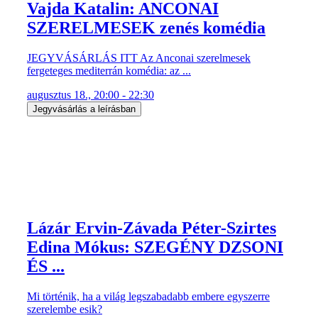
Vajda Katalin: ANCONAI
SZERELMESEK zenés komédia
JEGYVÁSÁRLÁS ITT Az Anconai szerelmesek
fergeteges mediterrán komédia: az ...
augusztus 18., 20:00 - 22:30
Jegyvásárlás a leírásban
Lázár Ervin-Závada Péter-Szirtes
Edina Mókus: SZEGÉNY DZSONI
ÉS ...
Mi történik, ha a világ legszabadabb embere egyszerre
szerelembe esik?