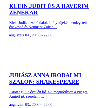
KLEIN JUDIT ÉS A HAVERIM
ZENEKAR
Klein Judit, a zsidó dalok királynőjeként emlegetett
énekesnő és Neumark Zoltán ...
augusztus 04., 20:30 - 22:00
JUHÁSZ ANNA IRODALMI
SZALON: SHAKESPEARE
Adott egy 52 évet élt író, aki meghódította a világot.
Amiről írt: szerelem, ...
augusztus 03., 20:30 - 22:00