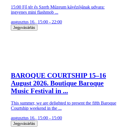
15:00 Fő tér és Szerb Múzeum kávézójának udvara:
ingyenes mini flashmob ...
augusztus 16., 15:00 - 22:00
Jegyvásárlás
BAROQUE COURTSHIP 15–16
August 2026. Boutique Baroque
Music Festival in ...
This summer, we are delighted to present the fifth Baroque
Courtship weekend in the ...
augusztus 16., 15:00 - 15:00
Jegyvásárlás