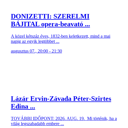
DONIZETTI: SZERELMI
BÁJITAL opera-beavató ...
A közel kétszáz éves, 1832-ben keletkezett, mind a mai
napig az egyik legtöbbet ...
augusztus 07., 20:00 - 21:30
Lázár Ervin-Závada Péter-Szirtes
Edina ...
TOVÁBBI IDŐPONT: 2026. AUG. 19. Mi történik, ha a
világ legszabadabb embere ...