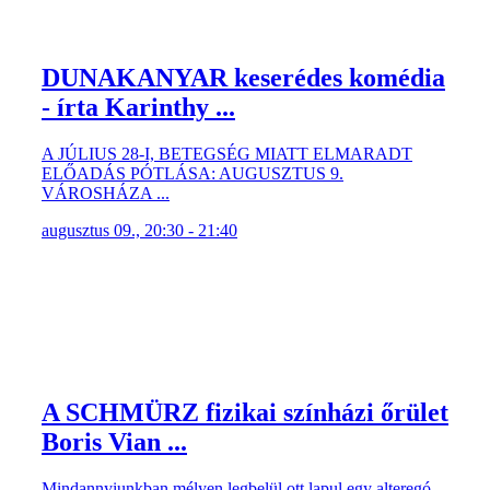
DUNAKANYAR keserédes komédia
- írta Karinthy ...
A JÚLIUS 28-I, BETEGSÉG MIATT ELMARADT
ELŐADÁS PÓTLÁSA: AUGUSZTUS 9.
VÁROSHÁZA ...
augusztus 09., 20:30 - 21:40
A SCHMÜRZ fizikai színházi őrület
Boris Vian ...
Mindannyiunkban mélyen legbelül ott lapul egy alteregó,