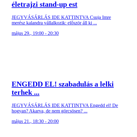
életrajzi stand-up est
JEGYVÁSÁRLÁS IDE KATTINTVA Csuja Imre
merész kalandra vállalkozik: először áll ki ...
május 29., 19:00 - 20:30
ENGEDD EL! szabadulás a lelki
terhek ...
JEGYVÁSÁRLÁS IDE KATTINTVA Engedd el! De
hogyan? Akarva, de nem görcsösen? ...
május 21., 18:30 - 20:00