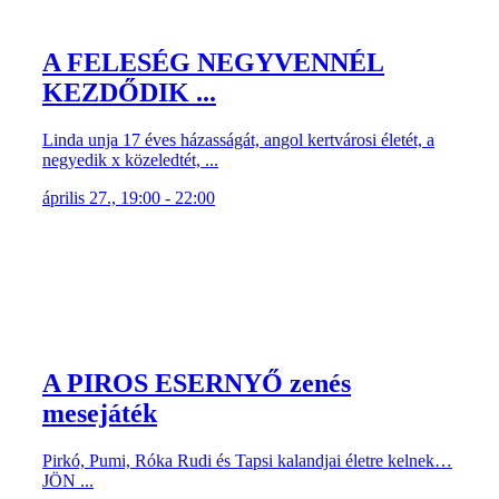
A FELESÉG NEGYVENNÉL
KEZDŐDIK ...
Linda unja 17 éves házasságát, angol kertvárosi életét, a
negyedik x közeledtét, ...
április 27., 19:00 - 22:00
A PIROS ESERNYŐ zenés
mesejáték
Pirkó, Pumi, Róka Rudi és Tapsi kalandjai életre kelnek…
JÖN ...