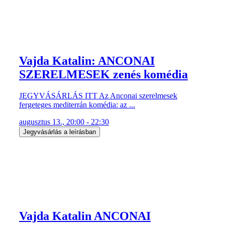
Vajda Katalin: ANCONAI
SZERELMESEK zenés komédia
JEGYVÁSÁRLÁS ITT Az Anconai szerelmesek
fergeteges mediterrán komédia: az ...
augusztus 13., 20:00 - 22:30
Jegyvásárlás a leírásban
Vajda Katalin ANCONAI