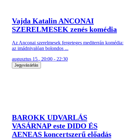
Vajda Katalin ANCONAI
SZERELMESEK zenés komédia
Az Anconai szerelmesek fergeteges mediterrán komédia:
az imádnivalóan bolondos ...
augusztus 15., 20:00 - 22:30
Jegyvásárlás
BAROKK UDVARLÁS
VASÁRNAP este DIDO ÉS
AENEAS koncertszerű előadás