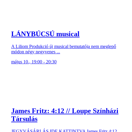
LÁNYBÚCSÚ musical
A Liliom Produkció új musical bemutatója nem meglepő
módon négy negyvenes ...
május 10., 19:00 - 20:30
James Fritz: 4:12 // Loupe Színházi
Társulás
JEGYVÁSÁRLÁS IDE KATTINTVA James Fritz 4:12