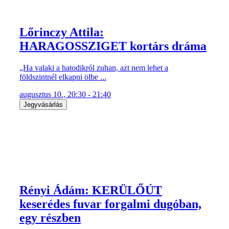
Lőrinczy Attila:
HARAGOSSZIGET kortárs dráma
„Ha valaki a hatodikról zuhan, azt nem lehet a
földszintnél elkapni ölbe ...
augusztus 10., 20:30 - 21:40
Jegyvásárlás
Rényi Ádám: KERÜLŐÚT
keserédes fuvar forgalmi dugóban,
egy részben