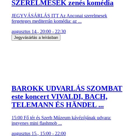
SZERELMESEK zenés komédia
JEGYVÁSÁRLÁS ITT Az Anconai szerelmesek
fergeteges mediterrán komédia: az ...
augusztus 14., 20:00 - 22:30
Jegyvásárlás a leírásban
BAROKK UDVARLÁS SZOMBAT
este koncert VIVALDI, BACH,
TELEMANN ÉS HÄNDEL ...
15:00 Fő tér és Szerb Múzeum kávézójának udvara:
ingyenes mini flashmob ...
augusztus 15., 15:00 - 22:00