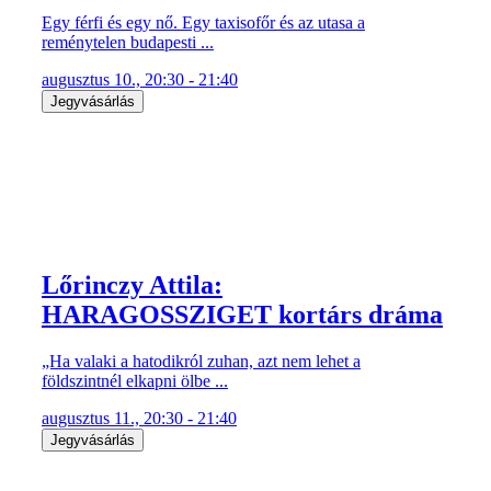
Egy férfi és egy nő. Egy taxisofőr és az utasa a
reménytelen budapesti ...
augusztus 10., 20:30 - 21:40
Jegyvásárlás
Lőrinczy Attila:
HARAGOSSZIGET kortárs dráma
„Ha valaki a hatodikról zuhan, azt nem lehet a
földszintnél elkapni ölbe ...
augusztus 11., 20:30 - 21:40
Jegyvásárlás