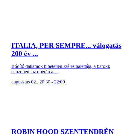
ITALIA, PER SEMPRE... válogatás
200 év ...
Bódító dallamok hihetetlen széles palettája, a barokk
canzonén, az operán a ...
augusztus 02., 20:30 - 22:00
ROBIN HOOD SZENTENDRÉN