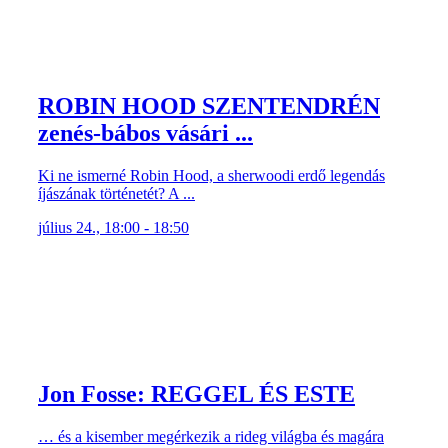
ROBIN HOOD SZENTENDRÉN
zenés-bábos vásári ...
Ki ne ismerné Robin Hood, a sherwoodi erdő legendás
íjászának történetét? A ...
július 24., 18:00 - 18:50
Jon Fosse: REGGEL ÉS ESTE
… és a kisember megérkezik a rideg világba és magára