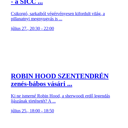
- a SICC ...
Csikorgó, sarkaiból végérvényesen kifordult világ, a
pillanatnyi megnyugvás is ...
július 27., 20:30 - 22:00
ROBIN HOOD SZENTENDRÉN
zenés-bábos vásári ...
Ki ne ismerné Robin Hood, a sherwoodi erdő legendás
íjászának történetét? A ...
július 25., 18:00 - 18:50