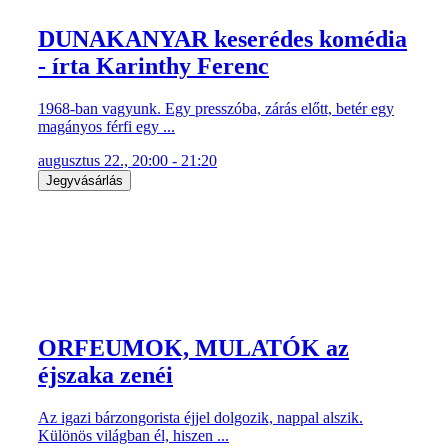
DUNAKANYAR keserédes komédia
- írta Karinthy Ferenc
1968-ban vagyunk. Egy presszóba, zárás előtt, betér egy
magányos férfi egy ...
augusztus 22., 20:00 - 21:20
Jegyvásárlás
ORFEUMOK, MULATÓK az
éjszaka zenéi
Az igazi bárzongorista éjjel dolgozik, nappal alszik.
Különös világban él, hiszen ...