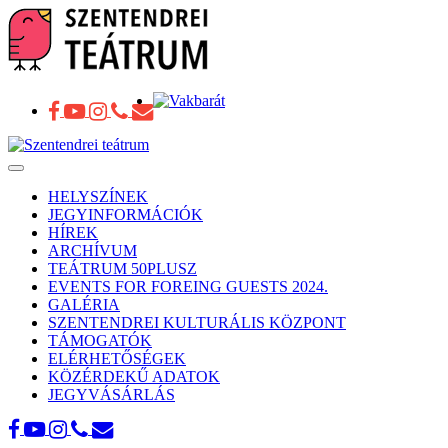
Toggle
navigation
HELYSZÍNEK
JEGYINFORMÁCIÓK
HÍREK
ARCHÍVUM
TEÁTRUM 50PLUSZ
EVENTS FOR FOREING GUESTS 2024.
GALÉRIA
SZENTENDREI KULTURÁLIS KÖZPONT
TÁMOGATÓK
ELÉRHETŐSÉGEK
KÖZÉRDEKŰ ADATOK
JEGYVÁSÁRLÁS