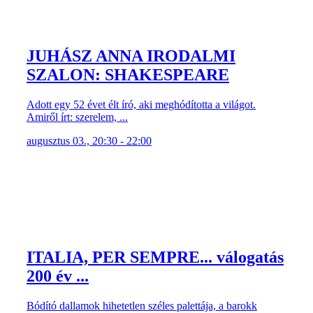
JUHÁSZ ANNA IRODALMI
SZALON: SHAKESPEARE
Adott egy 52 évet élt író, aki meghódította a világot.
Amiről írt: szerelem, ...
augusztus 03., 20:30 - 22:00
ITALIA, PER SEMPRE... válogatás
200 év ...
Bódító dallamok hihetetlen széles palettája, a barokk