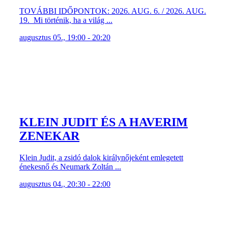
TOVÁBBI IDŐPONTOK: 2026. AUG. 6. / 2026. AUG.
19. Mi történik, ha a világ ...
augusztus 05., 19:00 - 20:20
KLEIN JUDIT ÉS A HAVERIM
ZENEKAR
Klein Judit, a zsidó dalok királynőjeként emlegetett
énekesnő és Neumark Zoltán ...
augusztus 04., 20:30 - 22:00