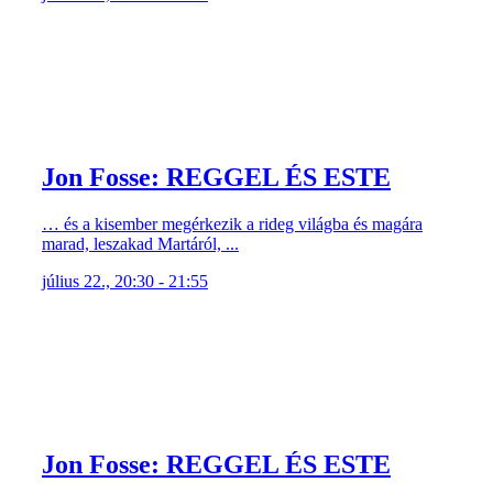
Jon Fosse: REGGEL ÉS ESTE
… és a kisember megérkezik a rideg világba és magára
marad, leszakad Martáról, ...
július 22., 20:30 - 21:55
Jon Fosse: REGGEL ÉS ESTE