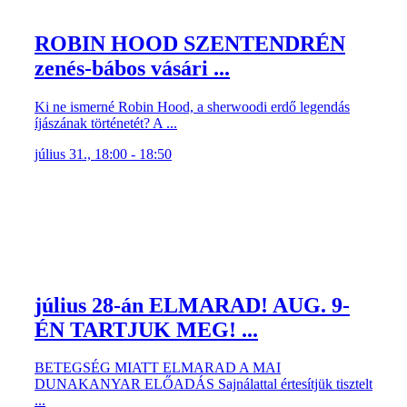
ROBIN HOOD SZENTENDRÉN
zenés-bábos vásári ...
Ki ne ismerné Robin Hood, a sherwoodi erdő legendás
íjászának történetét? A ...
július 31., 18:00 - 18:50
július 28-án ELMARAD! AUG. 9-
ÉN TARTJUK MEG! ...
BETEGSÉG MIATT ELMARAD A MAI
DUNAKANYAR ELŐADÁS Sajnálattal értesítjük tisztelt
...