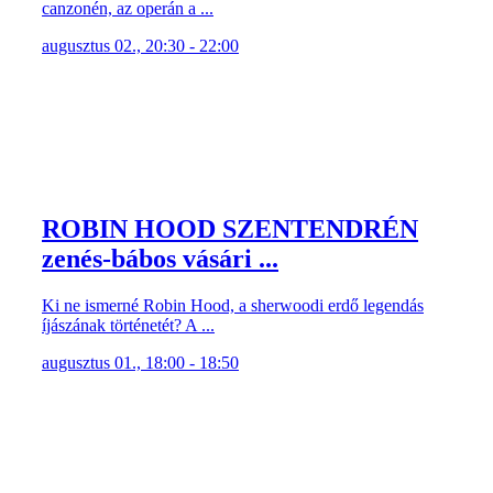
canzonén, az operán a ...
augusztus 02., 20:30 - 22:00
ROBIN HOOD SZENTENDRÉN
zenés-bábos vásári ...
Ki ne ismerné Robin Hood, a sherwoodi erdő legendás
íjászának történetét? A ...
augusztus 01., 18:00 - 18:50