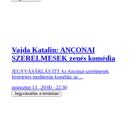
Vajda Katalin: ANCONAI
SZERELMESEK zenés komédia
JEGYVÁSÁRLÁS ITT Az Anconai szerelmesek
fergeteges mediterrán komédia: az ...
augusztus 13., 20:00 - 22:30
Jegyvásárlás a leírásban