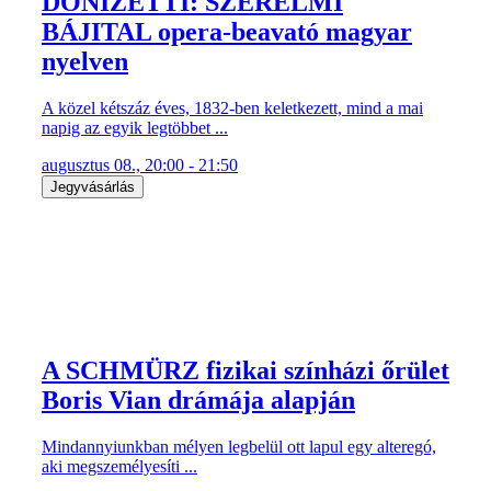
DONIZETTI: SZERELMI
BÁJITAL opera-beavató magyar
nyelven
A közel kétszáz éves, 1832-ben keletkezett, mind a mai
napig az egyik legtöbbet ...
augusztus 08., 20:00 - 21:50
Jegyvásárlás
A SCHMÜRZ fizikai színházi őrület
Boris Vian drámája alapján
Mindannyiunkban mélyen legbelül ott lapul egy alteregó,
aki megszemélyesíti ...