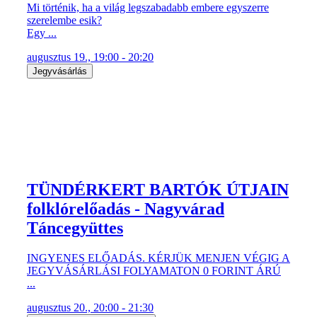
Mi történik, ha a világ legszabadabb embere egyszerre
szerelembe esik?
Egy ...
augusztus 19., 19:00 - 20:20
Jegyvásárlás
TÜNDÉRKERT BARTÓK ÚTJAIN
folklórelőadás - Nagyvárad
Táncegyüttes
INGYENES ELŐADÁS. KÉRJÜK MENJEN VÉGIG A
JEGYVÁSÁRLÁSI FOLYAMATON 0 FORINT ÁRÚ
...
augusztus 20., 20:00 - 21:30