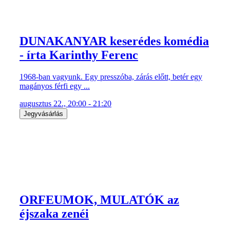
DUNAKANYAR keserédes komédia
- írta Karinthy Ferenc
1968-ban vagyunk. Egy presszóba, zárás előtt, betér egy
magányos férfi egy ...
augusztus 22., 20:00 - 21:20
Jegyvásárlás
ORFEUMOK, MULATÓK az
éjszaka zenéi