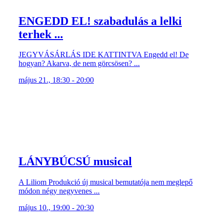
ENGEDD EL! szabadulás a lelki
terhek ...
JEGYVÁSÁRLÁS IDE KATTINTVA Engedd el! De
hogyan? Akarva, de nem görcsösen? ...
május 21., 18:30 - 20:00
LÁNYBÚCSÚ musical
A Liliom Produkció új musical bemutatója nem meglepő
módon négy negyvenes ...
május 10., 19:00 - 20:30