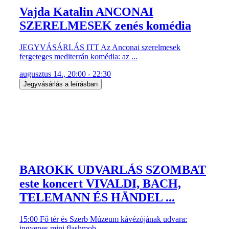
Vajda Katalin ANCONAI
SZERELMESEK zenés komédia
JEGYVÁSÁRLÁS ITT Az Anconai szerelmesek
fergeteges mediterrán komédia: az ...
augusztus 14., 20:00 - 22:30
Jegyvásárlás a leírásban
BAROKK UDVARLÁS SZOMBAT
este koncert VIVALDI, BACH,
TELEMANN ÉS HÄNDEL ...
15:00 Fő tér és Szerb Múzeum kávézójának udvara:
ingyenes mini flashmob ...