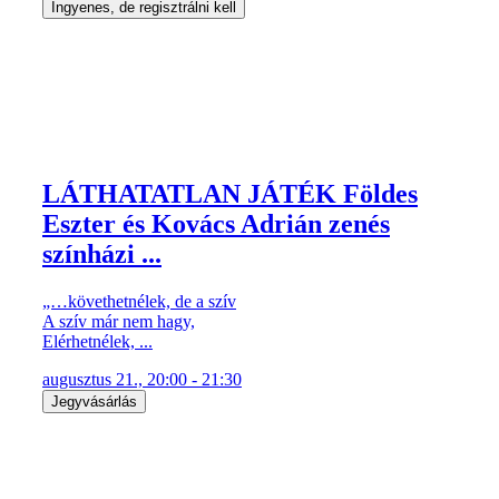
Ingyenes, de regisztrálni kell
LÁTHATATLAN JÁTÉK Földes
Eszter és Kovács Adrián zenés
színházi ...
„…követhetnélek, de a szív
A szív már nem hagy,
Elérhetnélek, ...
augusztus 21., 20:00 - 21:30
Jegyvásárlás