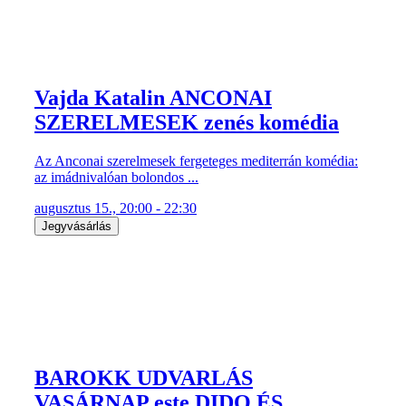
Vajda Katalin ANCONAI
SZERELMESEK zenés komédia
Az Anconai szerelmesek fergeteges mediterrán komédia:
az imádnivalóan bolondos ...
augusztus 15., 20:00 - 22:30
Jegyvásárlás
BAROKK UDVARLÁS
VASÁRNAP este DIDO ÉS