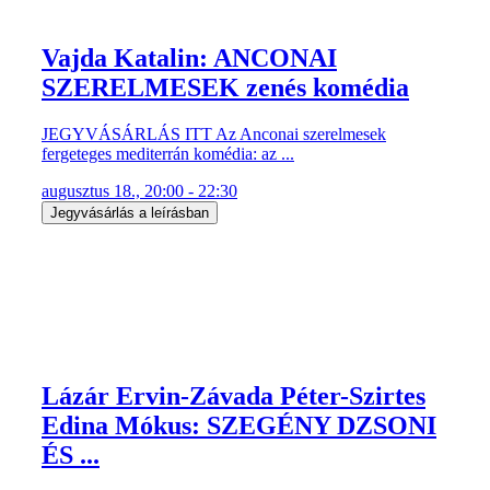
Vajda Katalin: ANCONAI
SZERELMESEK zenés komédia
JEGYVÁSÁRLÁS ITT Az Anconai szerelmesek
fergeteges mediterrán komédia: az ...
augusztus 18., 20:00 - 22:30
Jegyvásárlás a leírásban
Lázár Ervin-Závada Péter-Szirtes
Edina Mókus: SZEGÉNY DZSONI
ÉS ...