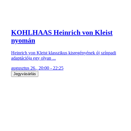
KOHLHAAS Heinrich von Kleist
nyomán
Heinrich von Kleist klasszikus kisregényének új színpadi
adaptációja egy olyan ...
augusztus 26., 20:00 - 22:25
Jegyvásárlás