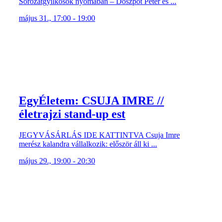
Sorozatgyilkosok nyomában – Doszpot Péter és ...
május 31., 17:00 - 19:00
EgyÉletem: CSUJA IMRE //
életrajzi stand-up est
JEGYVÁSÁRLÁS IDE KATTINTVA Csuja Imre
merész kalandra vállalkozik: először áll ki ...
május 29., 19:00 - 20:30