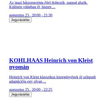
Az igazi bárzongorista éjjel dolgozik, nappal alszik.
Különös világban él, hiszen ...
augusztus 23., 20:00 - 21:30
Jegyvásárlás
KOHLHAAS Heinrich von Kleist
nyomán
Heinrich von Kleist klasszikus kisregényének új színpadi
adaptációja egy olyan ...
augusztus 25., 20:00 - 22:25
Jegyvásárlás