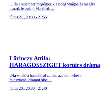
… és a kisember megérkezik a rideg világba és magára
marad, leszakad Martáról, ...
július 21., 20:30 - 21:55
Lőrinczy Attila:
HARAGOSSZIGET kortárs dráma
„Ha valaki a hatodikról zuhan, azt nem lehet a
földszintnél elkapni ölbe ...
július 20., 20:30 - 21:40