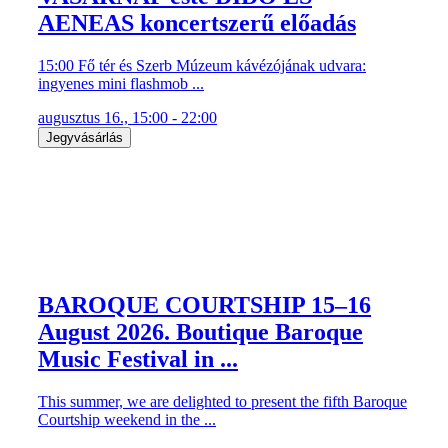
AENEAS koncertszerű előadás
15:00 Fő tér és Szerb Múzeum kávézójának udvara:
ingyenes mini flashmob ...
augusztus 16., 15:00 - 22:00
Jegyvásárlás
BAROQUE COURTSHIP 15–16
August 2026. Boutique Baroque
Music Festival in ...
This summer, we are delighted to present the fifth Baroque
Courtship weekend in the ...