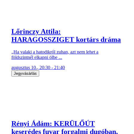
Lőrinczy Attila:
HARAGOSSZIGET kortárs dráma
„Ha valaki a hatodikról zuhan, azt nem lehet a
földszintnél elkapni ölbe ...
augusztus 10., 20:30 - 21:40
Jegyvásárlás
Rényi Ádám: KERÜLŐÚT
keserédes fuvar forgalmi dugóban,