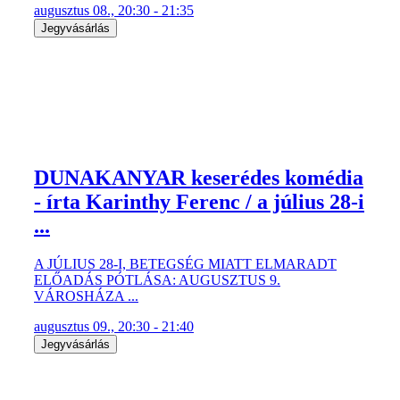
augusztus 08., 20:30 - 21:35
Jegyvásárlás
DUNAKANYAR keserédes komédia
- írta Karinthy Ferenc / a július 28-i
...
A JÚLIUS 28-I, BETEGSÉG MIATT ELMARADT
ELŐADÁS PÓTLÁSA: AUGUSZTUS 9.
VÁROSHÁZA ...
augusztus 09., 20:30 - 21:40
Jegyvásárlás