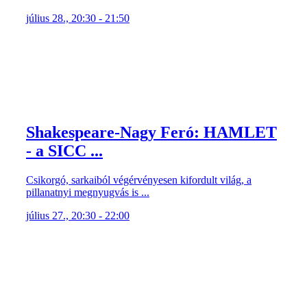
július 28., 20:30 - 21:50
Shakespeare-Nagy Feró: HAMLET
- a SICC ...
Csikorgó, sarkaiból végérvényesen kifordult világ, a
pillanatnyi megnyugvás is ...
július 27., 20:30 - 22:00