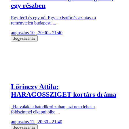
egy részben
Egy férfi és egy nő. Egy taxisofőr és az utasa a
reménytelen budapesti ...
augusztus 10., 20:30 - 21:40
Jegyvásárlás
Lőrinczy Attila:
HARAGOSSZIGET kortárs dráma
„Ha valaki a hatodikról zuhan, azt nem lehet a
földszintnél elkapni ölbe ...
augusztus 11., 20:30 - 21:40
Jegyvásárlás