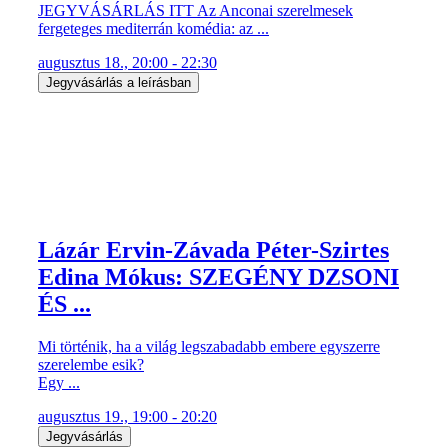
JEGYVÁSÁRLÁS ITT Az Anconai szerelmesek
fergeteges mediterrán komédia: az ...
augusztus 18., 20:00 - 22:30
Jegyvásárlás a leírásban
Lázár Ervin-Závada Péter-Szirtes
Edina Mókus: SZEGÉNY DZSONI
ÉS ...
Mi történik, ha a világ legszabadabb embere egyszerre
szerelembe esik?
Egy ...
augusztus 19., 19:00 - 20:20
Jegyvásárlás