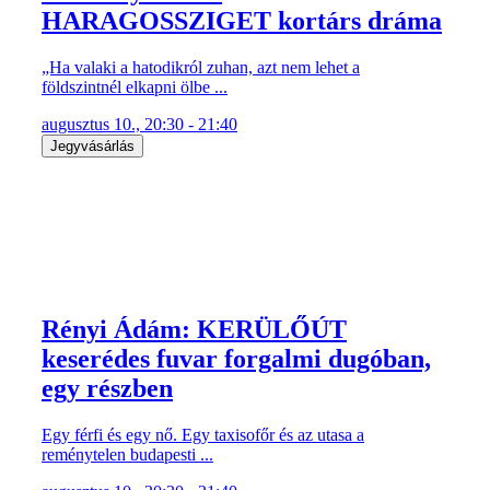
HARAGOSSZIGET kortárs dráma
„Ha valaki a hatodikról zuhan, azt nem lehet a
földszintnél elkapni ölbe ...
augusztus 10., 20:30 - 21:40
Jegyvásárlás
Rényi Ádám: KERÜLŐÚT
keserédes fuvar forgalmi dugóban,
egy részben
Egy férfi és egy nő. Egy taxisofőr és az utasa a
reménytelen budapesti ...