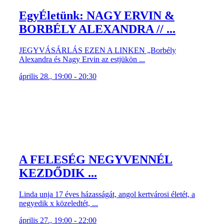
EgyÉletünk: NAGY ERVIN &
BORBÉLY ALEXANDRA // ...
JEGYVÁSÁRLÁS EZEN A LINKEN „Borbély
Alexandra és Nagy Ervin az estjükön ...
április 28., 19:00 - 20:30
A FELESÉG NEGYVENNÉL
KEZDŐDIK ...
Linda unja 17 éves házasságát, angol kertvárosi életét, a
negyedik x közeledtét, ...
április 27., 19:00 - 22:00