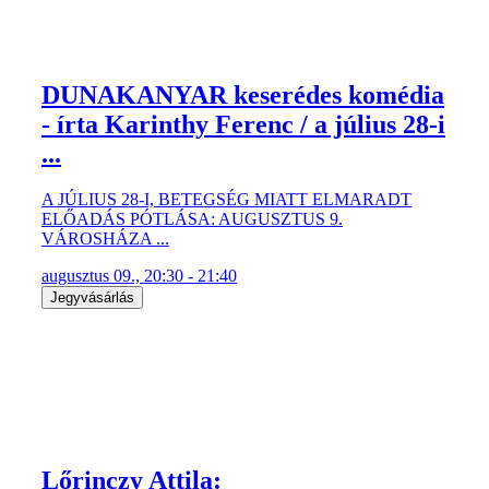
DUNAKANYAR keserédes komédia
- írta Karinthy Ferenc / a július 28-i
...
A JÚLIUS 28-I, BETEGSÉG MIATT ELMARADT
ELŐADÁS PÓTLÁSA: AUGUSZTUS 9.
VÁROSHÁZA ...
augusztus 09., 20:30 - 21:40
Jegyvásárlás
Lőrinczy Attila: