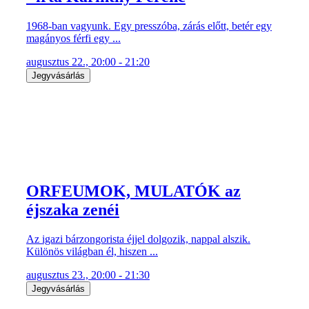
1968-ban vagyunk. Egy presszóba, zárás előtt, betér egy
magányos férfi egy ...
augusztus 22., 20:00 - 21:20
Jegyvásárlás
ORFEUMOK, MULATÓK az
éjszaka zenéi
Az igazi bárzongorista éjjel dolgozik, nappal alszik.
Különös világban él, hiszen ...
augusztus 23., 20:00 - 21:30
Jegyvásárlás