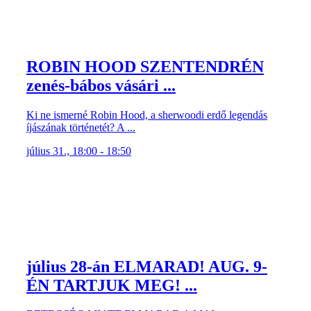
ROBIN HOOD SZENTENDRÉN
zenés-bábos vásári ...
Ki ne ismerné Robin Hood, a sherwoodi erdő legendás
íjászának történetét? A ...
július 31., 18:00 - 18:50
július 28-án ELMARAD! AUG. 9-
ÉN TARTJUK MEG! ...