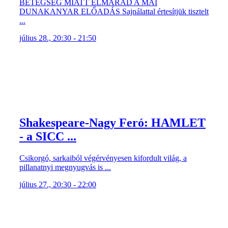
BETEGSÉG MIATT ELMARAD A MAI
DUNAKANYAR ELŐADÁS Sajnálattal értesítjük tisztelt
...
július 28., 20:30 - 21:50
Shakespeare-Nagy Feró: HAMLET
- a SICC ...
Csikorgó, sarkaiból végérvényesen kifordult világ, a
pillanatnyi megnyugvás is ...
július 27., 20:30 - 22:00