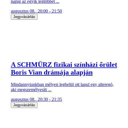
napig az egyik legtöbbet ...
augusztus 08., 20:00 - 21:50
Jegyvásárlás
A SCHMÜRZ fizikai színházi őrület
Boris Vian drámája alapján
Mindannyiunkban mélyen legbelül ott lapul egy alteregó,
aki megszemélyesíti ...
augusztus 08., 20:30 - 21:35
Jegyvásárlás