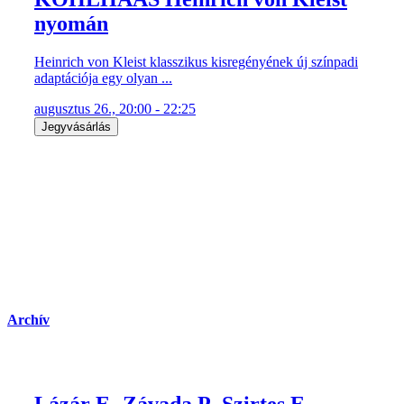
nyomán
Heinrich von Kleist klasszikus kisregényének új színpadi
adaptációja egy olyan ...
augusztus 26., 20:00 - 22:25
Jegyvásárlás
Archív