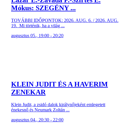
Lázár E.-Závada P.-Szirtes E.
Mókus: SZEGÉNY ...
TOVÁBBI IDŐPONTOK: 2026. AUG. 6. / 2026. AUG.
19. Mi történik, ha a világ ...
augusztus 05., 19:00 - 20:20
KLEIN JUDIT ÉS A HAVERIM
ZENEKAR
Klein Judit, a zsidó dalok királynőjeként emlegetett
énekesnő és Neumark Zoltán ...
augusztus 04., 20:30 - 22:00