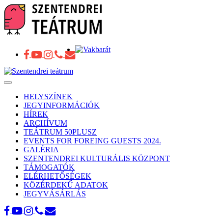
Toggle
navigation
HELYSZÍNEK
JEGYINFORMÁCIÓK
HÍREK
ARCHÍVUM
TEÁTRUM 50PLUSZ
EVENTS FOR FOREING GUESTS 2024.
GALÉRIA
SZENTENDREI KULTURÁLIS KÖZPONT
TÁMOGATÓK
ELÉRHETŐSÉGEK
KÖZÉRDEKŰ ADATOK
JEGYVÁSÁRLÁS