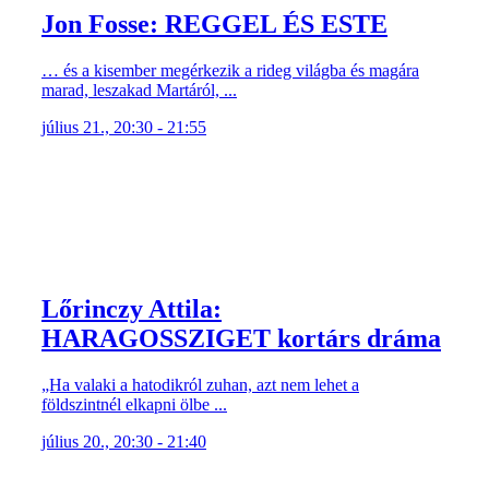
Jon Fosse: REGGEL ÉS ESTE
… és a kisember megérkezik a rideg világba és magára
marad, leszakad Martáról, ...
július 21., 20:30 - 21:55
Lőrinczy Attila:
HARAGOSSZIGET kortárs dráma
„Ha valaki a hatodikról zuhan, azt nem lehet a
földszintnél elkapni ölbe ...
július 20., 20:30 - 21:40