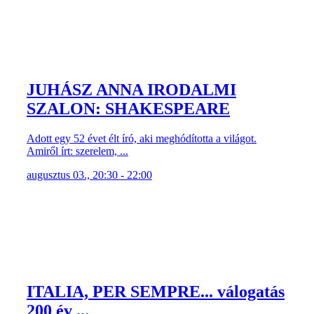
JUHÁSZ ANNA IRODALMI
SZALON: SHAKESPEARE
Adott egy 52 évet élt író, aki meghódította a világot.
Amiről írt: szerelem, ...
augusztus 03., 20:30 - 22:00
ITALIA, PER SEMPRE... válogatás
200 év ...