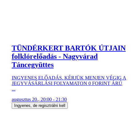
TÜNDÉRKERT BARTÓK ÚTJAIN
folklórelőadás - Nagyvárad
Táncegyüttes
INGYENES ELŐADÁS. KÉRJÜK MENJEN VÉGIG A
JEGYVÁSÁRLÁSI FOLYAMATON 0 FORINT ÁRÚ
...
augusztus 20., 20:00 - 21:30
Ingyenes, de regisztrálni kell