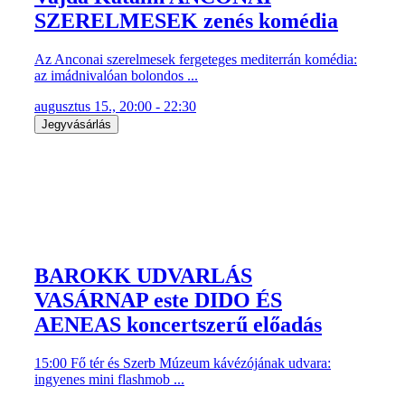
SZERELMESEK zenés komédia
Az Anconai szerelmesek fergeteges mediterrán komédia:
az imádnivalóan bolondos ...
augusztus 15., 20:00 - 22:30
Jegyvásárlás
BAROKK UDVARLÁS
VASÁRNAP este DIDO ÉS
AENEAS koncertszerű előadás
15:00 Fő tér és Szerb Múzeum kávézójának udvara:
ingyenes mini flashmob ...