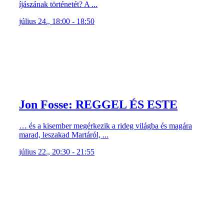
íjászának történetét? A ...
július 24., 18:00 - 18:50
Jon Fosse: REGGEL ÉS ESTE
… és a kisember megérkezik a rideg világba és magára
marad, leszakad Martáról, ...
július 22., 20:30 - 21:55