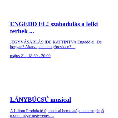
ENGEDD EL! szabadulás a lelki
terhek ...
JEGYVÁSÁRLÁS IDE KATTINTVA Engedd el! De
hogyan? Akarva, de nem görcsösen? ...
május 21., 18:30 - 20:00
LÁNYBÚCSÚ musical
A Liliom Produkció új musical bemutatója nem meglepő
módon négy negyvenes ...