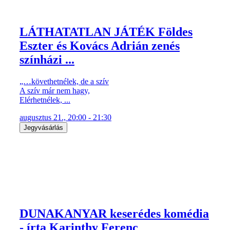
LÁTHATATLAN JÁTÉK Földes
Eszter és Kovács Adrián zenés
színházi ...
„…követhetnélek, de a szív
A szív már nem hagy,
Elérhetnélek, ...
augusztus 21., 20:00 - 21:30
Jegyvásárlás
DUNAKANYAR keserédes komédia
- írta Karinthy Ferenc