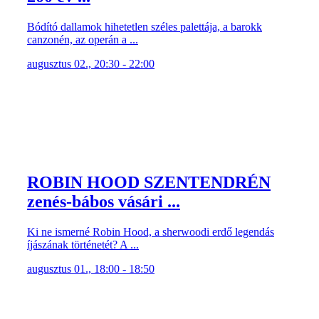
Bódító dallamok hihetetlen széles palettája, a barokk
canzonén, az operán a ...
augusztus 02., 20:30 - 22:00
ROBIN HOOD SZENTENDRÉN
zenés-bábos vásári ...
Ki ne ismerné Robin Hood, a sherwoodi erdő legendás
íjászának történetét? A ...
augusztus 01., 18:00 - 18:50