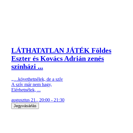
LÁTHATATLAN JÁTÉK Földes
Eszter és Kovács Adrián zenés
színházi ...
„…követhetnélek, de a szív
A szív már nem hagy,
Elérhetnélek, ...
augusztus 21., 20:00 - 21:30
Jegyvásárlás