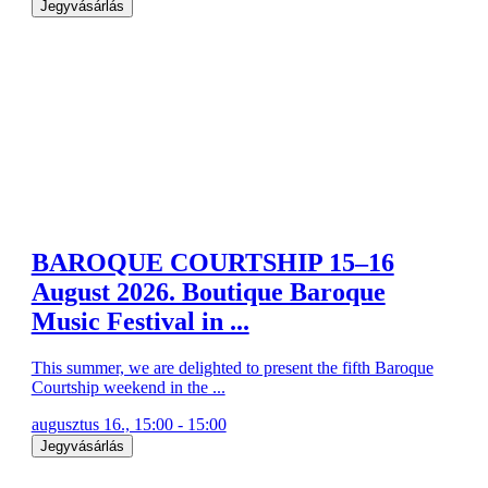
Jegyvásárlás
BAROQUE COURTSHIP 15–16
August 2026. Boutique Baroque
Music Festival in ...
This summer, we are delighted to present the fifth Baroque
Courtship weekend in the ...
augusztus 16., 15:00 - 15:00
Jegyvásárlás