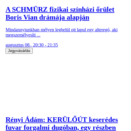
A SCHMÜRZ fizikai színházi őrület
Boris Vian drámája alapján
Mindannyiunkban mélyen legbelül ott lapul egy alteregó, aki
megszemélyesíti ...
augusztus 08., 20:30 - 21:35
Jegyvásárlás
Rényi Ádám: KERÜLŐÚT keserédes
fuvar forgalmi dugóban, egy részben