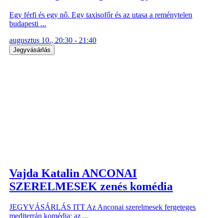
Egy férfi és egy nő. Egy taxisofőr és az utasa a reménytelen
budapesti ...
augusztus 10., 20:30 - 21:40
Jegyvásárlás
Vajda Katalin ANCONAI
SZERELMESEK zenés komédia
JEGYVÁSÁRLÁS ITT Az Anconai szerelmesek fergeteges
mediterrán komédia: az ...