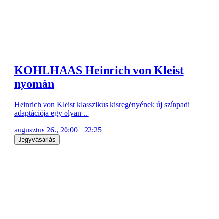
KOHLHAAS Heinrich von Kleist
nyomán
Heinrich von Kleist klasszikus kisregényének új színpadi
adaptációja egy olyan ...
augusztus 26., 20:00 - 22:25
Jegyvásárlás