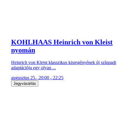
KOHLHAAS Heinrich von Kleist
nyomán
Heinrich von Kleist klasszikus kisregényének új színpadi
adaptációja egy olyan ...
augusztus 25., 20:00 - 22:25
Jegyvásárlás