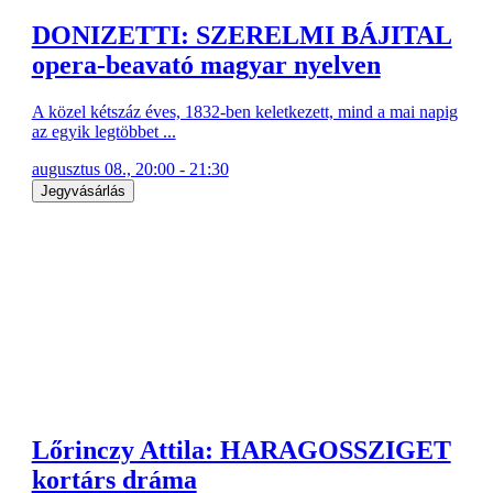
DONIZETTI: SZERELMI BÁJITAL
opera-beavató magyar nyelven
A közel kétszáz éves, 1832-ben keletkezett, mind a mai napig
az egyik legtöbbet ...
augusztus 08., 20:00 - 21:30
Jegyvásárlás
Lőrinczy Attila: HARAGOSSZIGET
kortárs dráma