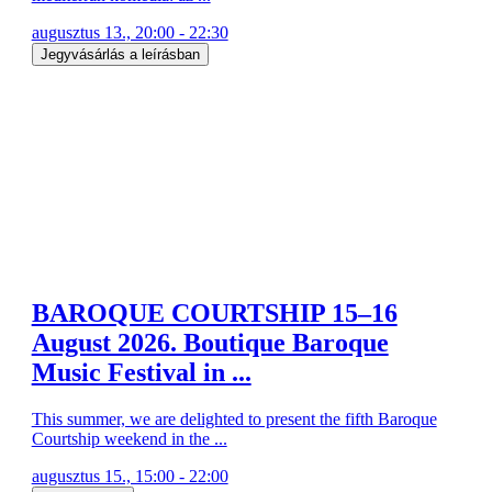
augusztus 13., 20:00 - 22:30
Jegyvásárlás a leírásban
BAROQUE COURTSHIP 15–16
August 2026. Boutique Baroque
Music Festival in ...
This summer, we are delighted to present the fifth Baroque
Courtship weekend in the ...
augusztus 15., 15:00 - 22:00