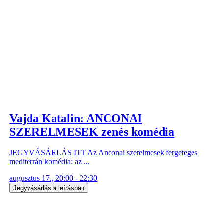
Vajda Katalin: ANCONAI
SZERELMESEK zenés komédia
JEGYVÁSÁRLÁS ITT Az Anconai szerelmesek fergeteges
mediterrán komédia: az ...
augusztus 17., 20:00 - 22:30
Jegyvásárlás a leírásban