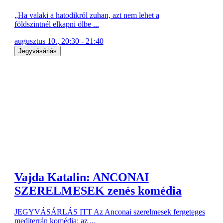
„Ha valaki a hatodikról zuhan, azt nem lehet a
földszintnél elkapni ölbe ...
augusztus 10., 20:30 - 21:40
Jegyvásárlás
Vajda Katalin: ANCONAI
SZERELMESEK zenés komédia
JEGYVÁSÁRLÁS ITT Az Anconai szerelmesek fergeteges
mediterrán komédia: az ...