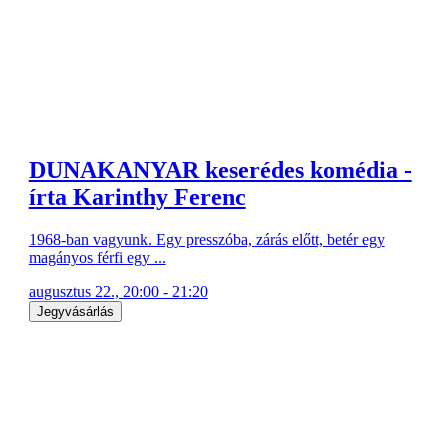
DUNAKANYAR keserédes komédia -
írta Karinthy Ferenc
1968-ban vagyunk. Egy presszóba, zárás előtt, betér egy
magányos férfi egy ...
augusztus 22., 20:00 - 21:20
Jegyvásárlás