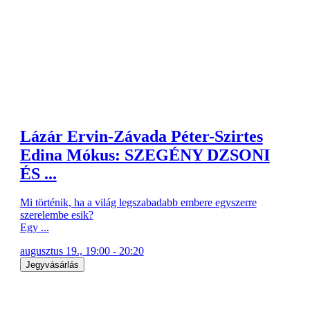
Lázár Ervin-Závada Péter-Szirtes
Edina Mókus: SZEGÉNY DZSONI
ÉS ...
Mi történik, ha a világ legszabadabb embere egyszerre
szerelembe esik?
Egy ...
augusztus 19., 19:00 - 20:20
Jegyvásárlás