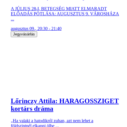
A JÚLIUS 28-I, BETEGSÉG MIATT ELMARADT
ELŐADÁS PÓTLÁSA: AUGUSZTUS 9. VÁROSHÁZA
...
augusztus 09., 20:30 - 21:40
Jegyvásárlás
Lőrinczy Attila: HARAGOSSZIGET
kortárs dráma
„Ha valaki a hatodikról zuhan, azt nem lehet a
földszintnél elkapni ölbe ...