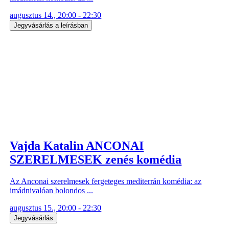
augusztus 14., 20:00 - 22:30
Jegyvásárlás a leírásban
Vajda Katalin ANCONAI
SZERELMESEK zenés komédia
Az Anconai szerelmesek fergeteges mediterrán komédia: az
imádnivalóan bolondos ...
augusztus 15., 20:00 - 22:30
Jegyvásárlás