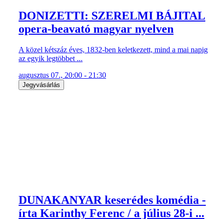
DONIZETTI: SZERELMI BÁJITAL
opera-beavató magyar nyelven
A közel kétszáz éves, 1832-ben keletkezett, mind a mai napig
az egyik legtöbbet ...
augusztus 07., 20:00 - 21:30
Jegyvásárlás
DUNAKANYAR keserédes komédia -
írta Karinthy Ferenc / a július 28-i ...