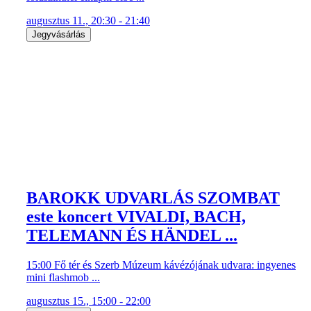
augusztus 11., 20:30 - 21:40
Jegyvásárlás
BAROKK UDVARLÁS SZOMBAT
este koncert VIVALDI, BACH,
TELEMANN ÉS HÄNDEL ...
15:00 Fő tér és Szerb Múzeum kávézójának udvara: ingyenes
mini flashmob ...
augusztus 15., 15:00 - 22:00