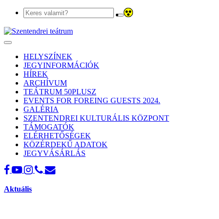
Toggle
navigation
HELYSZÍNEK
JEGYINFORMÁCIÓK
HÍREK
ARCHÍVUM
TEÁTRUM 50PLUSZ
EVENTS FOR FOREING GUESTS 2024.
GALÉRIA
SZENTENDREI KULTURÁLIS KÖZPONT
TÁMOGATÓK
ELÉRHETŐSÉGEK
KÖZÉRDEKŰ ADATOK
JEGYVÁSÁRLÁS
Aktuális