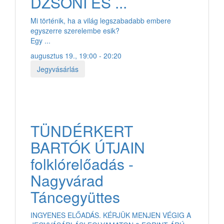
DZSONI ÉS ...
Mi történik, ha a világ legszabadabb embere
egyszerre szerelembe esik?
Egy ...
augusztus 19., 19:00 - 20:20
Jegyvásárlás
TÜNDÉRKERT
BARTÓK ÚTJAIN
folklórelőadás -
Nagyvárad
Táncegyüttes
INGYENES ELŐADÁS. KÉRJÜK MENJEN VÉGIG A