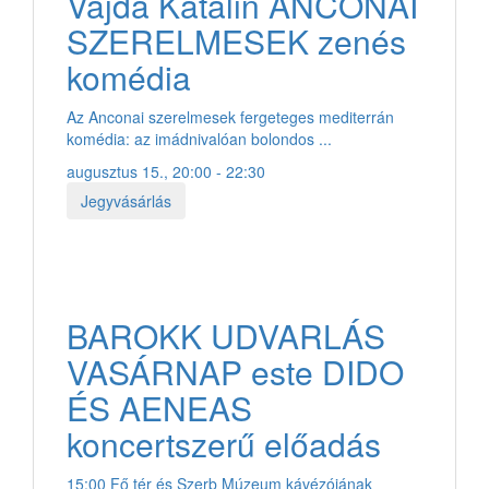
Vajda Katalin ANCONAI
SZERELMESEK zenés
komédia
Az Anconai szerelmesek fergeteges mediterrán
komédia: az imádnivalóan bolondos ...
augusztus 15., 20:00 - 22:30
Jegyvásárlás
BAROKK UDVARLÁS
VASÁRNAP este DIDO
ÉS AENEAS
koncertszerű előadás
15:00 Fő tér és Szerb Múzeum kávézójának