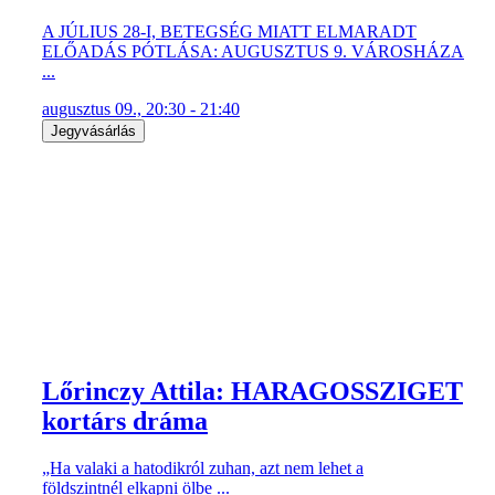
A JÚLIUS 28-I, BETEGSÉG MIATT ELMARADT
ELŐADÁS PÓTLÁSA: AUGUSZTUS 9. VÁROSHÁZA
...
augusztus 09., 20:30 - 21:40
Jegyvásárlás
Lőrinczy Attila: HARAGOSSZIGET
kortárs dráma
„Ha valaki a hatodikról zuhan, azt nem lehet a
földszintnél elkapni ölbe ...