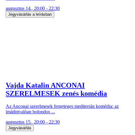
augusztus 14., 20:00 - 22:30
Jegyvásárlás a leírásban
Vajda Katalin ANCONAI
SZERELMESEK zenés komédia
Az Anconai szerelmesek fergeteges mediterrán komédia: az
imádnivalóan bolondos ...
augusztus 15., 20:00 - 22:30
Jegyvásárlás