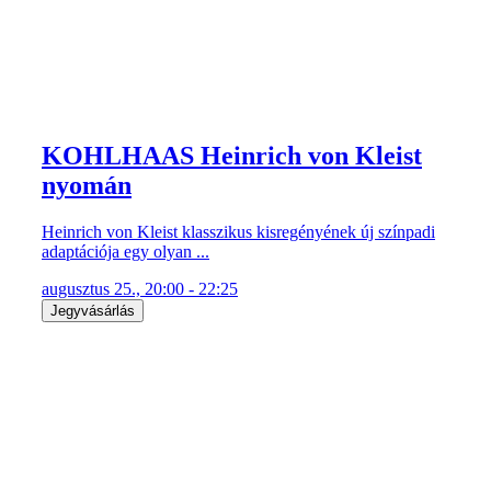
KOHLHAAS Heinrich von Kleist
nyomán
Heinrich von Kleist klasszikus kisregényének új színpadi
adaptációja egy olyan ...
augusztus 25., 20:00 - 22:25
Jegyvásárlás