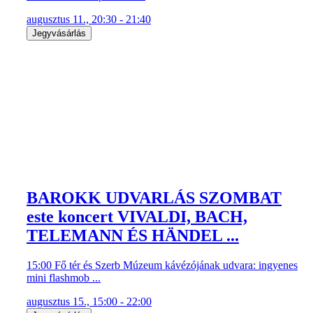
augusztus 11., 20:30 - 21:40
Jegyvásárlás
BAROKK UDVARLÁS SZOMBAT
este koncert VIVALDI, BACH,
TELEMANN ÉS HÄNDEL ...
15:00 Fő tér és Szerb Múzeum kávézójának udvara: ingyenes
mini flashmob ...
augusztus 15., 15:00 - 22:00