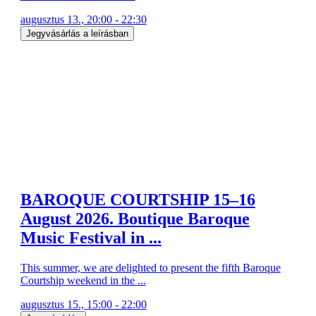
augusztus 13., 20:00 - 22:30
Jegyvásárlás a leírásban
BAROQUE COURTSHIP 15–16
August 2026. Boutique Baroque
Music Festival in ...
This summer, we are delighted to present the fifth Baroque
Courtship weekend in the ...
augusztus 15., 15:00 - 22:00