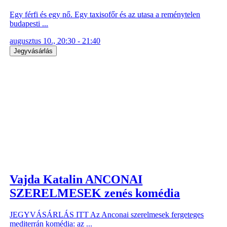
Egy férfi és egy nő. Egy taxisofőr és az utasa a reménytelen
budapesti ...
augusztus 10., 20:30 - 21:40
Jegyvásárlás
Vajda Katalin ANCONAI
SZERELMESEK zenés komédia
JEGYVÁSÁRLÁS ITT Az Anconai szerelmesek fergeteges
mediterrán komédia: az ...