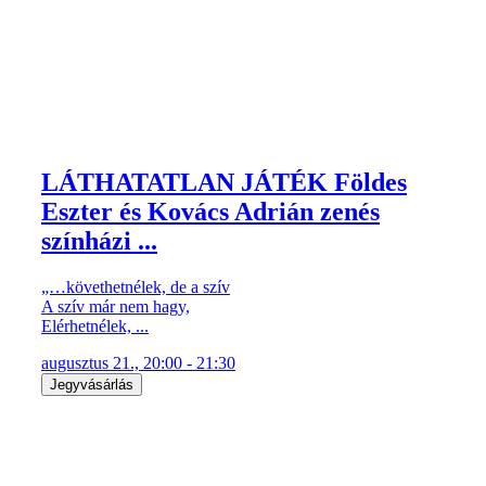
LÁTHATATLAN JÁTÉK Földes
Eszter és Kovács Adrián zenés
színházi ...
„…követhetnélek, de a szív
A szív már nem hagy,
Elérhetnélek, ...
augusztus 21., 20:00 - 21:30
Jegyvásárlás