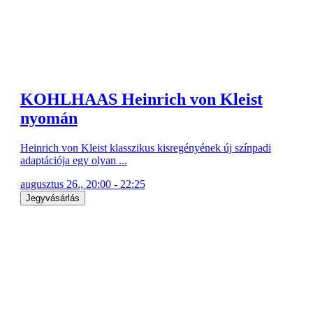
KOHLHAAS Heinrich von Kleist
nyomán
Heinrich von Kleist klasszikus kisregényének új színpadi
adaptációja egy olyan ...
augusztus 26., 20:00 - 22:25
Jegyvásárlás