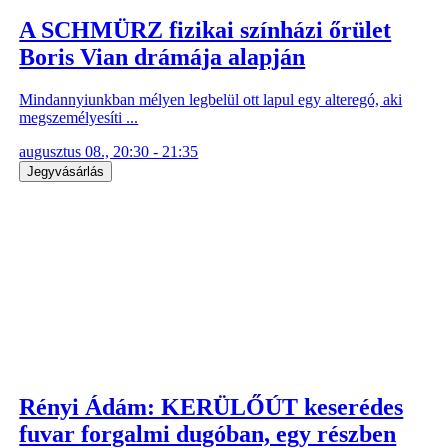
A SCHMÜRZ fizikai színházi őrület
Boris Vian drámája alapján
Mindannyiunkban mélyen legbelül ott lapul egy alteregó, aki
megszemélyesíti ...
augusztus 08., 20:30 - 21:35
Jegyvásárlás
Rényi Ádám: KERÜLŐÚT keserédes
fuvar forgalmi dugóban, egy részben