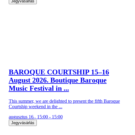
Jegyvásárlás
BAROQUE COURTSHIP 15–16
August 2026. Boutique Baroque
Music Festival in ...
This summer, we are delighted to present the fifth Baroque
Courtship weekend in the ...
augusztus 16., 15:00 - 15:00
Jegyvásárlás