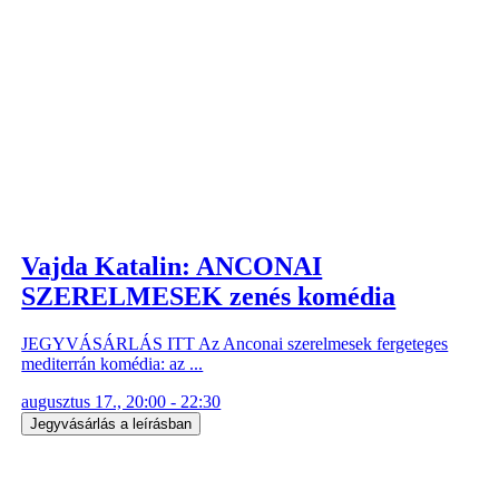
Vajda Katalin: ANCONAI
SZERELMESEK zenés komédia
JEGYVÁSÁRLÁS ITT Az Anconai szerelmesek fergeteges
mediterrán komédia: az ...
augusztus 17., 20:00 - 22:30
Jegyvásárlás a leírásban