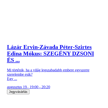
Lázár Ervin-Závada Péter-Szirtes
Edina Mókus: SZEGÉNY DZSONI
ÉS ...
Mi történik, ha a világ legszabadabb embere egyszerre
szerelembe esik?
Egy ...
augusztus 19., 19:00 - 20:20
Jegyvásárlás