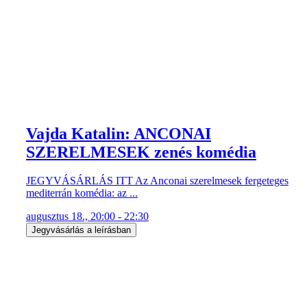
Vajda Katalin: ANCONAI
SZERELMESEK zenés komédia
JEGYVÁSÁRLÁS ITT Az Anconai szerelmesek fergeteges
mediterrán komédia: az ...
augusztus 18., 20:00 - 22:30
Jegyvásárlás a leírásban