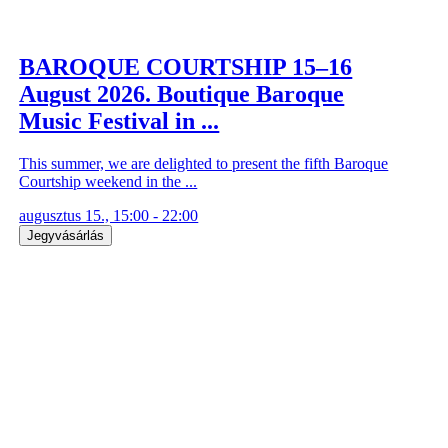
BAROQUE COURTSHIP 15–16
August 2026. Boutique Baroque
Music Festival in ...
This summer, we are delighted to present the fifth Baroque
Courtship weekend in the ...
augusztus 15., 15:00 - 22:00
Jegyvásárlás