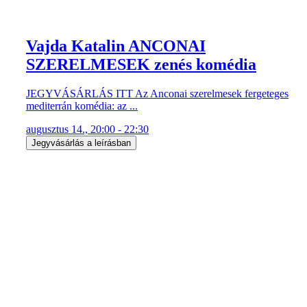
Vajda Katalin ANCONAI
SZERELMESEK zenés komédia
JEGYVÁSÁRLÁS ITT Az Anconai szerelmesek fergeteges
mediterrán komédia: az ...
augusztus 14., 20:00 - 22:30
Jegyvásárlás a leírásban