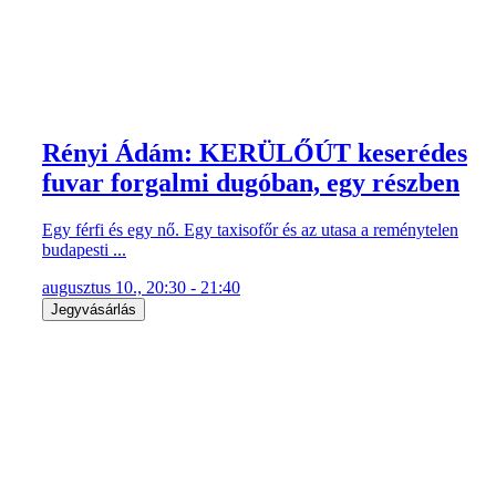
Rényi Ádám: KERÜLŐÚT keserédes
fuvar forgalmi dugóban, egy részben
Egy férfi és egy nő. Egy taxisofőr és az utasa a reménytelen
budapesti ...
augusztus 10., 20:30 - 21:40
Jegyvásárlás