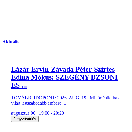
Aktuális
Lázár Ervin-Závada Péter-Szirtes
Edina Mókus: SZEGÉNY DZSONI
ÉS ...
TOVÁBBI IDŐPONT: 2026. AUG. 19. Mi történik, ha a
világ legszabadabb embere ...
augusztus 06., 19:00 - 20:20
Jegyvásárlás