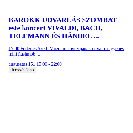
BAROKK UDVARLÁS SZOMBAT
este koncert VIVALDI, BACH,
TELEMANN ÉS HÄNDEL ...
15:00 Fő tér és Szerb Múzeum kávézójának udvara: ingyenes
mini flashmob ...
augusztus 15., 15:00 - 22:00
Jegyvásárlás