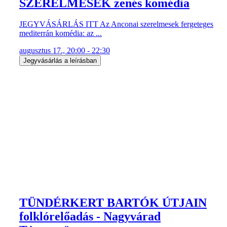
SZERELMESEK zenés komédia
JEGYVÁSÁRLÁS ITT Az Anconai szerelmesek fergeteges
mediterrán komédia: az ...
augusztus 17., 20:00 - 22:30
Jegyvásárlás a leírásban
TÜNDÉRKERT BARTÓK ÚTJAIN
folklórelőadás - Nagyvárad