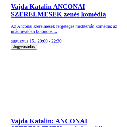
Vajda Katalin ANCONAI
SZERELMESEK zenés komédia
Az Anconai szerelmesek fergeteges mediterrán komédia: az
imádnivalóan bolondos ...
augusztus 15., 20:00 - 22:30
Jegyvásárlás
Vajda Katalin: ANCONAI