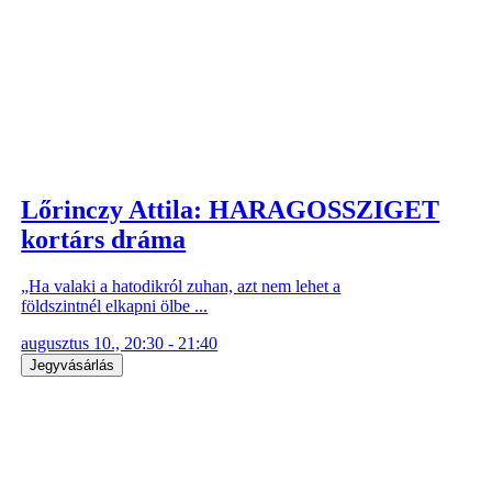
Lőrinczy Attila: HARAGOSSZIGET
kortárs dráma
„Ha valaki a hatodikról zuhan, azt nem lehet a
földszintnél elkapni ölbe ...
augusztus 10., 20:30 - 21:40
Jegyvásárlás