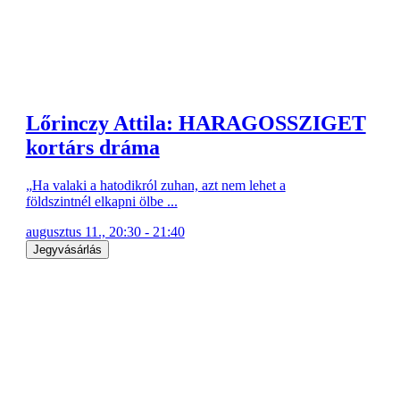
Lőrinczy Attila: HARAGOSSZIGET
kortárs dráma
„Ha valaki a hatodikról zuhan, azt nem lehet a
földszintnél elkapni ölbe ...
augusztus 11., 20:30 - 21:40
Jegyvásárlás