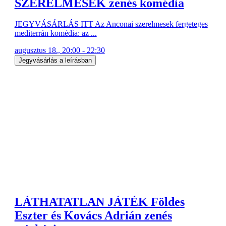
SZERELMESEK zenés komédia
JEGYVÁSÁRLÁS ITT Az Anconai szerelmesek fergeteges
mediterrán komédia: az ...
augusztus 18., 20:00 - 22:30
Jegyvásárlás a leírásban
LÁTHATATLAN JÁTÉK Földes
Eszter és Kovács Adrián zenés