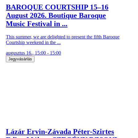
BAROQUE COURTSHIP 15–16
August 2026. Boutique Baroque
Music Festival in ...
This summer, we are delighted to present the fifth Baroque
Courtship weekend in the ...
augusztus 16., 15:00 - 15:00
Jegyvásárlás
Lázár Ervin-Závada Péter-Szirtes