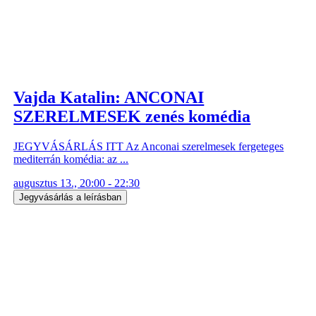
Vajda Katalin: ANCONAI
SZERELMESEK zenés komédia
JEGYVÁSÁRLÁS ITT Az Anconai szerelmesek fergeteges
mediterrán komédia: az ...
augusztus 13., 20:00 - 22:30
Jegyvásárlás a leírásban