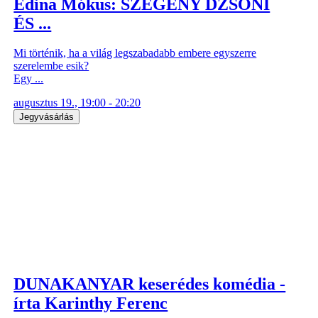
Edina Mókus: SZEGÉNY DZSONI
ÉS ...
Mi történik, ha a világ legszabadabb embere egyszerre
szerelembe esik?
Egy ...
augusztus 19., 19:00 - 20:20
Jegyvásárlás
DUNAKANYAR keserédes komédia -
írta Karinthy Ferenc