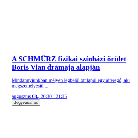
A SCHMÜRZ fizikai színházi őrület
Boris Vian drámája alapján
Mindannyiunkban mélyen legbelül ott lapul egy alteregó, aki
megszemélyesíti ...
augusztus 08., 20:30 - 21:35
Jegyvásárlás