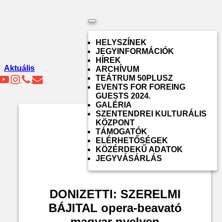
Toggle
navigation
HELYSZÍNEK
JEGYINFORMÁCIÓK
HÍREK
Aktuális
ARCHÍVUM
TEÁTRUM 50PLUSZ
EVENTS FOR FOREING
GUESTS 2024.
GALÉRIA
SZENTENDREI KULTURÁLIS
KÖZPONT
TÁMOGATÓK
ELÉRHETŐSÉGEK
KÖZÉRDEKŰ ADATOK
JEGYVÁSÁRLÁS
DONIZETTI: SZERELMI
BÁJITAL opera-beavató
magyar nyelven