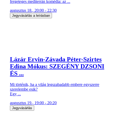
fergeteges mediterrán komédia: az ...
augusztus 18., 20:00 - 22:30
Jegyvásárlás a leírásban
Lázár Ervin-Závada Péter-Szirtes
Edina Mókus: SZEGÉNY DZSONI
ÉS ...
Mi történik, ha a világ legszabadabb embere egyszerre
szerelembe esik?
Egy ...
augusztus 19., 19:00 - 20:20
Jegyvásárlás