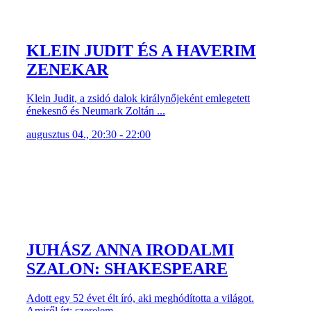
KLEIN JUDIT ÉS A HAVERIM
ZENEKAR
Klein Judit, a zsidó dalok királynőjeként emlegetett
énekesnő és Neumark Zoltán ...
augusztus 04., 20:30 - 22:00
JUHÁSZ ANNA IRODALMI
SZALON: SHAKESPEARE
Adott egy 52 évet élt író, aki meghódította a világot.
Amiről írt: szerelem, ...