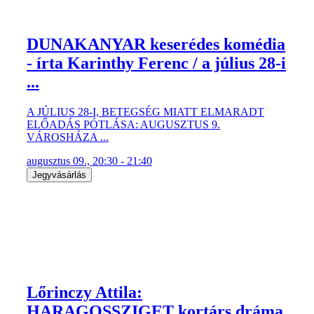
DUNAKANYAR keserédes komédia
- írta Karinthy Ferenc / a július 28-i
...
A JÚLIUS 28-I, BETEGSÉG MIATT ELMARADT
ELŐADÁS PÓTLÁSA: AUGUSZTUS 9.
VÁROSHÁZA ...
augusztus 09., 20:30 - 21:40
Jegyvásárlás
Lőrinczy Attila:
HARAGOSSZIGET kortárs dráma