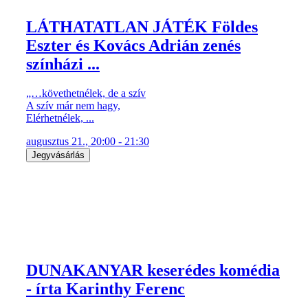
LÁTHATATLAN JÁTÉK Földes
Eszter és Kovács Adrián zenés
színházi ...
„…követhetnélek, de a szív
A szív már nem hagy,
Elérhetnélek, ...
augusztus 21., 20:00 - 21:30
Jegyvásárlás
DUNAKANYAR keserédes komédia
- írta Karinthy Ferenc