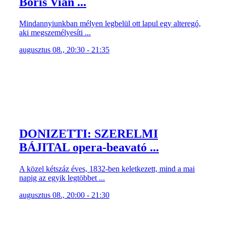
Boris Vian ...
Mindannyiunkban mélyen legbelül ott lapul egy alteregó,
aki megszemélyesíti ...
augusztus 08., 20:30 - 21:35
DONIZETTI: SZERELMI
BÁJITAL opera-beavató ...
A közel kétszáz éves, 1832-ben keletkezett, mind a mai
napig az egyik legtöbbet ...
augusztus 08., 20:00 - 21:30