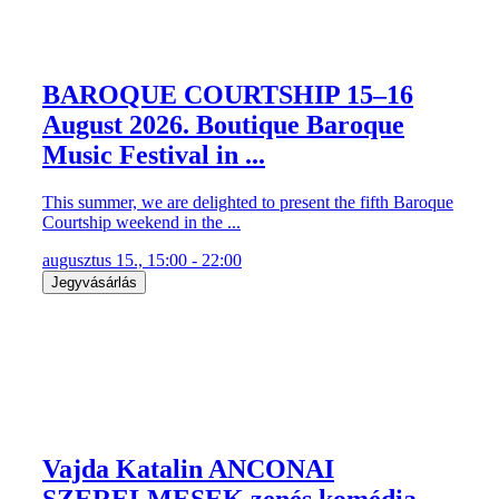
BAROQUE COURTSHIP 15–16
August 2026. Boutique Baroque
Music Festival in ...
This summer, we are delighted to present the fifth Baroque
Courtship weekend in the ...
augusztus 15., 15:00 - 22:00
Jegyvásárlás
Vajda Katalin ANCONAI
SZERELMESEK zenés komédia