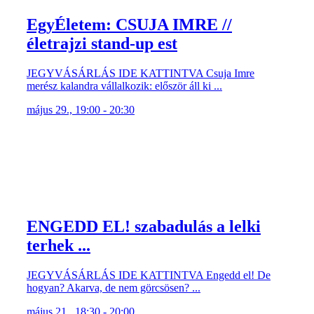
EgyÉletem: CSUJA IMRE //
életrajzi stand-up est
JEGYVÁSÁRLÁS IDE KATTINTVA Csuja Imre
merész kalandra vállalkozik: először áll ki ...
május 29., 19:00 - 20:30
ENGEDD EL! szabadulás a lelki
terhek ...
JEGYVÁSÁRLÁS IDE KATTINTVA Engedd el! De
hogyan? Akarva, de nem görcsösen? ...
május 21., 18:30 - 20:00