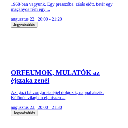
1968-ban vagyunk. Egy presszóba, zárás előtt, betér egy
magányos férfi egy ...
augusztus 22., 20:00 - 21:20
Jegyvásárlás
ORFEUMOK, MULATÓK az
éjszaka zenéi
Az igazi bárzongorista éjjel dolgozik, nappal alszik.
Különös világban él, hiszen ...
augusztus 23., 20:00 - 21:30
Jegyvásárlás