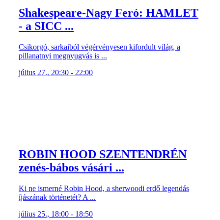
Shakespeare-Nagy Feró: HAMLET
- a SICC ...
Csikorgó, sarkaiból végérvényesen kifordult világ, a
pillanatnyi megnyugvás is ...
július 27., 20:30 - 22:00
ROBIN HOOD SZENTENDRÉN
zenés-bábos vásári ...
Ki ne ismerné Robin Hood, a sherwoodi erdő legendás
íjászának történetét? A ...
július 25., 18:00 - 18:50