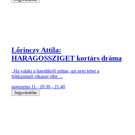
Lőrinczy Attila:
HARAGOSSZIGET kortárs dráma
„Ha valaki a hatodikról zuhan, azt nem lehet a
földszintnél elkapni ölbe ...
augusztus 11., 20:30 - 21:40
Jegyvásárlás