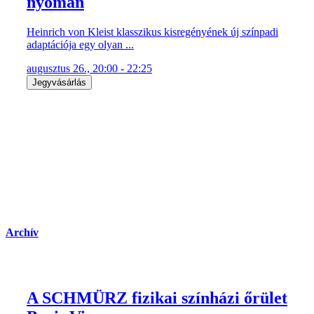
nyomán
Heinrich von Kleist klasszikus kisregényének új színpadi
adaptációja egy olyan ...
augusztus 26., 20:00 - 22:25
Jegyvásárlás
Archív
A SCHMÜRZ fizikai színházi őrület