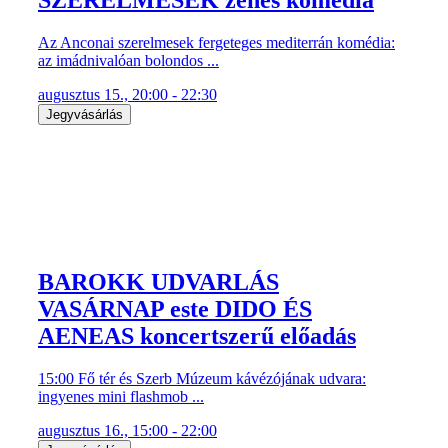
Az Anconai szerelmesek fergeteges mediterrán komédia:
az imádnivalóan bolondos ...
augusztus 15., 20:00 - 22:30
Jegyvásárlás
BAROKK UDVARLÁS
VASÁRNAP este DIDO ÉS
AENEAS koncertszerű előadás
15:00 Fő tér és Szerb Múzeum kávézójának udvara:
ingyenes mini flashmob ...
augusztus 16., 15:00 - 22:00