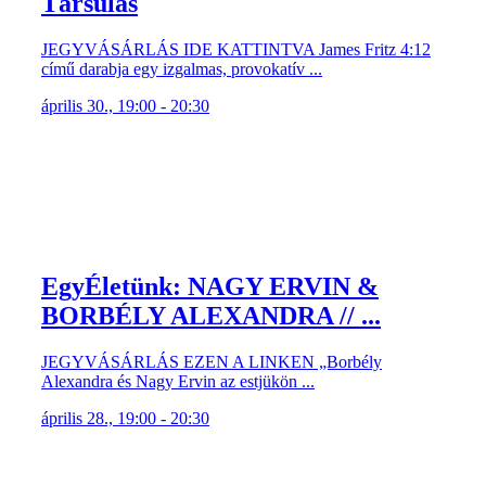
Társulás
JEGYVÁSÁRLÁS IDE KATTINTVA James Fritz 4:12
című darabja egy izgalmas, provokatív ...
április 30., 19:00 - 20:30
EgyÉletünk: NAGY ERVIN &
BORBÉLY ALEXANDRA // ...
JEGYVÁSÁRLÁS EZEN A LINKEN „Borbély
Alexandra és Nagy Ervin az estjükön ...
április 28., 19:00 - 20:30