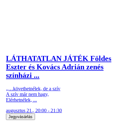
LÁTHATATLAN JÁTÉK Földes
Eszter és Kovács Adrián zenés
színházi ...
„…követhetnélek, de a szív
A szív már nem hagy,
Elérhetnélek, ...
augusztus 21., 20:00 - 21:30
Jegyvásárlás