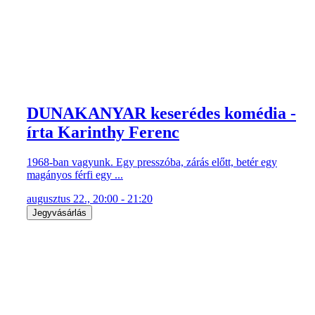
DUNAKANYAR keserédes komédia -
írta Karinthy Ferenc
1968-ban vagyunk. Egy presszóba, zárás előtt, betér egy
magányos férfi egy ...
augusztus 22., 20:00 - 21:20
Jegyvásárlás