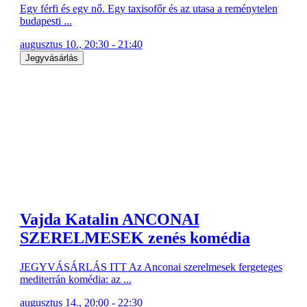
Egy férfi és egy nő. Egy taxisofőr és az utasa a reménytelen
budapesti ...
augusztus 10., 20:30 - 21:40
Jegyvásárlás
Vajda Katalin ANCONAI
SZERELMESEK zenés komédia
JEGYVÁSÁRLÁS ITT Az Anconai szerelmesek fergeteges
mediterrán komédia: az ...
augusztus 14., 20:00 - 22:30