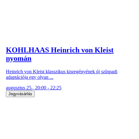
KOHLHAAS Heinrich von Kleist
nyomán
Heinrich von Kleist klasszikus kisregényének új színpadi
adaptációja egy olyan ...
augusztus 25., 20:00 - 22:25
Jegyvásárlás