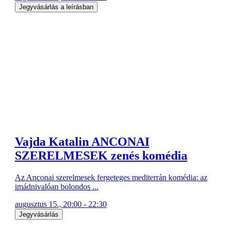
Jegyvásárlás a leírásban
Vajda Katalin ANCONAI
SZERELMESEK zenés komédia
Az Anconai szerelmesek fergeteges mediterrán komédia: az
imádnivalóan bolondos ...
augusztus 15., 20:00 - 22:30
Jegyvásárlás