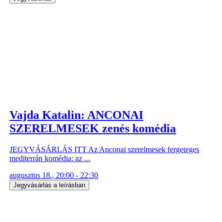
Vajda Katalin: ANCONAI
SZERELMESEK zenés komédia
JEGYVÁSÁRLÁS ITT Az Anconai szerelmesek fergeteges
mediterrán komédia: az ...
augusztus 18., 20:00 - 22:30
Jegyvásárlás a leírásban