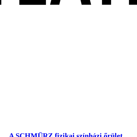
A SCHMÜRZ fizikai színházi őrület