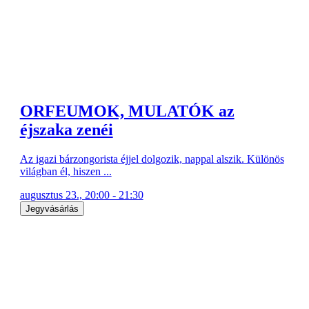
ORFEUMOK, MULATÓK az
éjszaka zenéi
Az igazi bárzongorista éjjel dolgozik, nappal alszik. Különös
világban él, hiszen ...
augusztus 23., 20:00 - 21:30
Jegyvásárlás