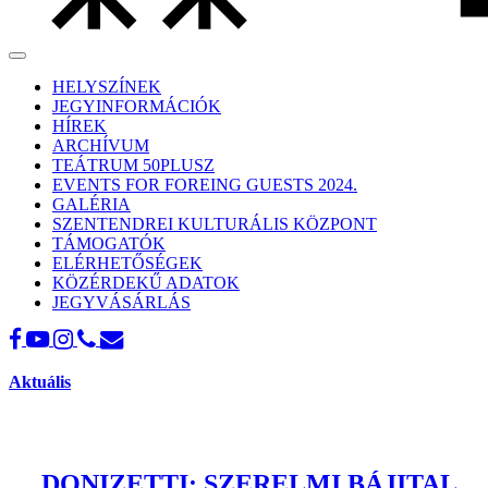
Toggle
navigation
HELYSZÍNEK
JEGYINFORMÁCIÓK
HÍREK
ARCHÍVUM
TEÁTRUM 50PLUSZ
EVENTS FOR FOREING GUESTS 2024.
GALÉRIA
SZENTENDREI KULTURÁLIS KÖZPONT
TÁMOGATÓK
ELÉRHETŐSÉGEK
KÖZÉRDEKŰ ADATOK
JEGYVÁSÁRLÁS
Aktuális
DONIZETTI: SZERELMI BÁJITAL