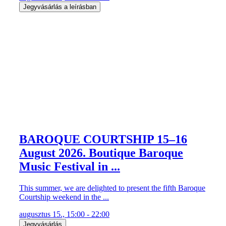
Jegyvásárlás a leírásban
BAROQUE COURTSHIP 15–16
August 2026. Boutique Baroque
Music Festival in ...
This summer, we are delighted to present the fifth Baroque
Courtship weekend in the ...
augusztus 15., 15:00 - 22:00
Jegyvásárlás