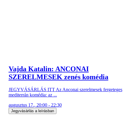
Vajda Katalin: ANCONAI
SZERELMESEK zenés komédia
JEGYVÁSÁRLÁS ITT Az Anconai szerelmesek fergeteges
mediterrán komédia: az ...
augusztus 17., 20:00 - 22:30
Jegyvásárlás a leírásban