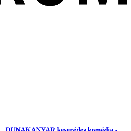
DUNAKANYAR keserédes komédia -