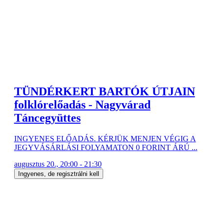
TÜNDÉRKERT BARTÓK ÚTJAIN
folklórelőadás - Nagyvárad
Táncegyüttes
INGYENES ELŐADÁS. KÉRJÜK MENJEN VÉGIG A
JEGYVÁSÁRLÁSI FOLYAMATON 0 FORINT ÁRÚ ...
augusztus 20., 20:00 - 21:30
Ingyenes, de regisztrálni kell