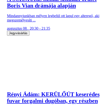
Boris Vian drámája alapján
Mindannyiunkban mélyen legbelül ott lapul egy alteregó, aki
megszemélyesíti ...
augusztus 08., 20:30 - 21:35
Jegyvásárlás
Rényi Ádám: KERÜLŐÚT keserédes
fuvar forgalmi dugóban, egy részben