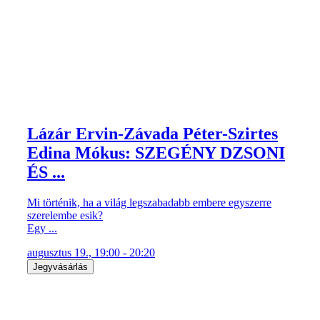
Lázár Ervin-Závada Péter-Szirtes
Edina Mókus: SZEGÉNY DZSONI
ÉS ...
Mi történik, ha a világ legszabadabb embere egyszerre
szerelembe esik?
Egy ...
augusztus 19., 19:00 - 20:20
Jegyvásárlás