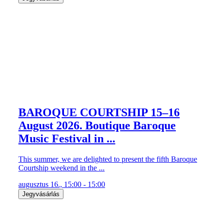
BAROQUE COURTSHIP 15–16
August 2026. Boutique Baroque
Music Festival in ...
This summer, we are delighted to present the fifth Baroque
Courtship weekend in the ...
augusztus 16., 15:00 - 15:00
Jegyvásárlás