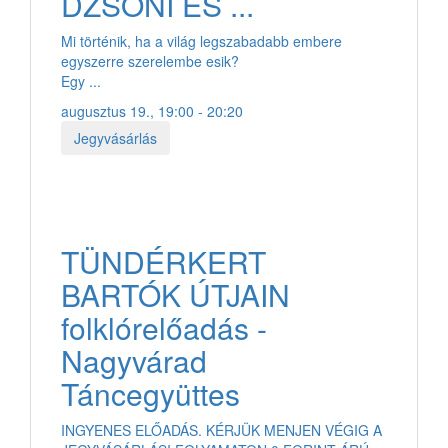
DZSONI ÉS ...
Mi történik, ha a világ legszabadabb embere
egyszerre szerelembe esik?
Egy ...
augusztus 19., 19:00 - 20:20
Jegyvásárlás
TÜNDÉRKERT
BARTÓK ÚTJAIN
folklórelőadás -
Nagyvárad
Táncegyüttes
INGYENES ELŐADÁS. KÉRJÜK MENJEN VÉGIG A