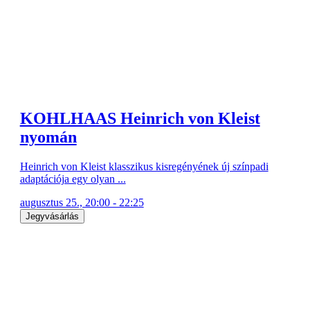
KOHLHAAS Heinrich von Kleist
nyomán
Heinrich von Kleist klasszikus kisregényének új színpadi
adaptációja egy olyan ...
augusztus 25., 20:00 - 22:25
Jegyvásárlás