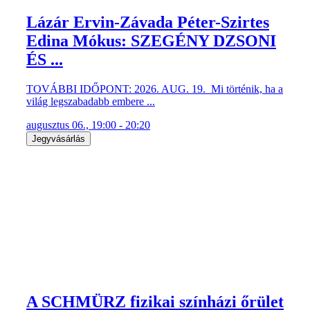
Lázár Ervin-Závada Péter-Szirtes
Edina Mókus: SZEGÉNY DZSONI
ÉS ...
TOVÁBBI IDŐPONT: 2026. AUG. 19. Mi történik, ha a
világ legszabadabb embere ...
augusztus 06., 19:00 - 20:20
Jegyvásárlás
A SCHMÜRZ fizikai színházi őrület