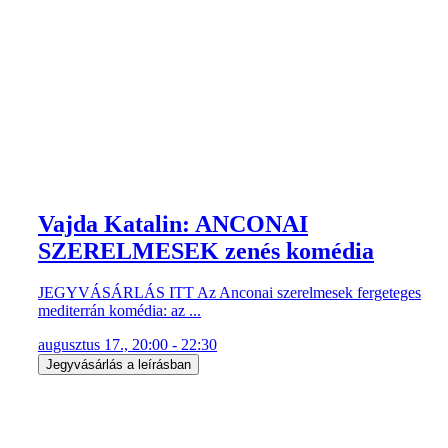
Vajda Katalin: ANCONAI
SZERELMESEK zenés komédia
JEGYVÁSÁRLÁS ITT Az Anconai szerelmesek fergeteges
mediterrán komédia: az ...
augusztus 17., 20:00 - 22:30
Jegyvásárlás a leírásban