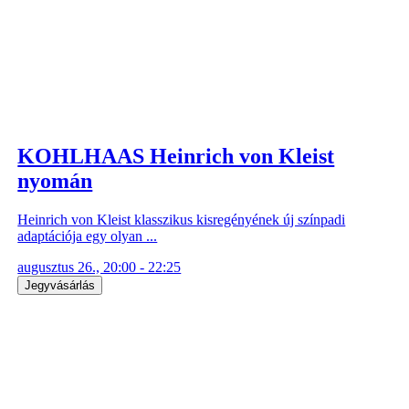
KOHLHAAS Heinrich von Kleist
nyomán
Heinrich von Kleist klasszikus kisregényének új színpadi
adaptációja egy olyan ...
augusztus 26., 20:00 - 22:25
Jegyvásárlás