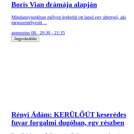
Boris Vian drámája alapján
Mindannyiunkban mélyen legbelül ott lapul egy alteregó, aki
megszemélyesíti ...
augusztus 08., 20:30 - 21:35
Jegyvásárlás
Rényi Ádám: KERÜLŐÚT keserédes
fuvar forgalmi dugóban, egy részben