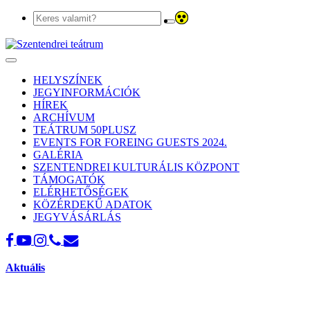
Toggle
navigation
HELYSZÍNEK
JEGYINFORMÁCIÓK
HÍREK
ARCHÍVUM
TEÁTRUM 50PLUSZ
EVENTS FOR FOREING GUESTS 2024.
GALÉRIA
SZENTENDREI KULTURÁLIS KÖZPONT
TÁMOGATÓK
ELÉRHETŐSÉGEK
KÖZÉRDEKŰ ADATOK
JEGYVÁSÁRLÁS
Aktuális