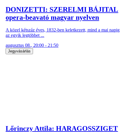
DONIZETTI: SZERELMI BÁJITAL
opera-beavató magyar nyelven
A közel kétszáz éves, 1832-ben keletkezett, mind a mai napig
az egyik legtöbbet ...
augusztus 08., 20:00 - 21:50
Jegyvásárlás
Lőrinczy Attila: HARAGOSSZIGET