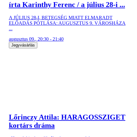
írta Karinthy Ferenc / a július 28-i ...
A JÚLIUS 28-I, BETEGSÉG MIATT ELMARADT
ELŐADÁS PÓTLÁSA: AUGUSZTUS 9. VÁROSHÁZA
...
augusztus 09., 20:30 - 21:40
Jegyvásárlás
Lőrinczy Attila: HARAGOSSZIGET
kortárs dráma