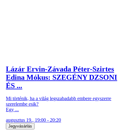
Lázár Ervin-Závada Péter-Szirtes
Edina Mókus: SZEGÉNY DZSONI
ÉS ...
Mi történik, ha a világ legszabadabb embere egyszerre
szerelembe esik?
Egy ...
augusztus 19., 19:00 - 20:20
Jegyvásárlás