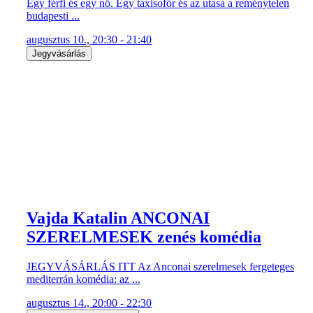
Egy férfi és egy nő. Egy taxisofőr és az utasa a reménytelen
budapesti ...
augusztus 10., 20:30 - 21:40
Jegyvásárlás
Vajda Katalin ANCONAI
SZERELMESEK zenés komédia
JEGYVÁSÁRLÁS ITT Az Anconai szerelmesek fergeteges
mediterrán komédia: az ...
augusztus 14., 20:00 - 22:30