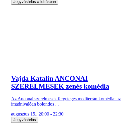
Jegyvásárlás a leírásban
Vajda Katalin ANCONAI
SZERELMESEK zenés komédia
Az Anconai szerelmesek fergeteges mediterrán komédia: az
imádnivalóan bolondos ...
augusztus 15., 20:00 - 22:30
Jegyvásárlás