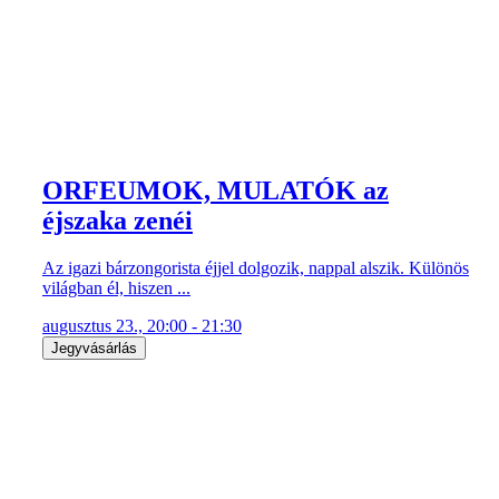
ORFEUMOK, MULATÓK az
éjszaka zenéi
Az igazi bárzongorista éjjel dolgozik, nappal alszik. Különös
világban él, hiszen ...
augusztus 23., 20:00 - 21:30
Jegyvásárlás