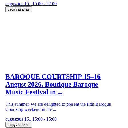
augusztus 15., 15:00 - 22:00
Jegyvásárlás
BAROQUE COURTSHIP 15–16
August 2026. Boutique Baroque
Music Festival in ...
This summer, we are delighted to present the fifth Baroque
Courtship weekend in the ...
augusztus 16., 15:00 - 15:00
Jegyvásárlás