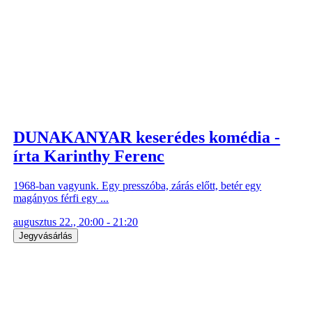
DUNAKANYAR keserédes komédia -
írta Karinthy Ferenc
1968-ban vagyunk. Egy presszóba, zárás előtt, betér egy
magányos férfi egy ...
augusztus 22., 20:00 - 21:20
Jegyvásárlás