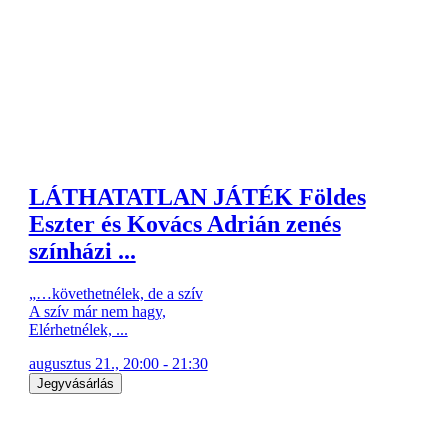
LÁTHATATLAN JÁTÉK Földes
Eszter és Kovács Adrián zenés
színházi ...
„…követhetnélek, de a szív
A szív már nem hagy,
Elérhetnélek, ...
augusztus 21., 20:00 - 21:30
Jegyvásárlás