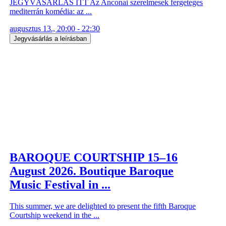
JEGYVÁSÁRLÁS ITT Az Anconai szerelmesek fergeteges
mediterrán komédia: az ...
augusztus 13., 20:00 - 22:30
Jegyvásárlás a leírásban
BAROQUE COURTSHIP 15–16
August 2026. Boutique Baroque
Music Festival in ...
This summer, we are delighted to present the fifth Baroque
Courtship weekend in the ...