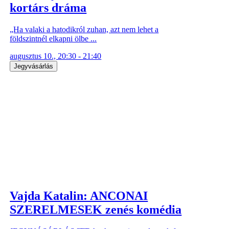
kortárs dráma
„Ha valaki a hatodikról zuhan, azt nem lehet a
földszintnél elkapni ölbe ...
augusztus 10., 20:30 - 21:40
Jegyvásárlás
Vajda Katalin: ANCONAI
SZERELMESEK zenés komédia