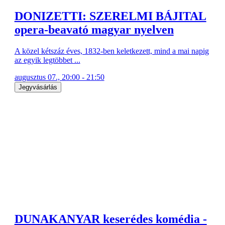
DONIZETTI: SZERELMI BÁJITAL
opera-beavató magyar nyelven
A közel kétszáz éves, 1832-ben keletkezett, mind a mai napig
az egyik legtöbbet ...
augusztus 07., 20:00 - 21:50
Jegyvásárlás
DUNAKANYAR keserédes komédia -