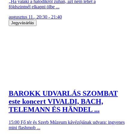
„Ha valaki a hatodikról zuhan, azt nem lehet a
földszintnél elkapni ölbe ...
augusztus 11., 20:30 - 21:40
Jegyvásárlás
BAROKK UDVARLÁS SZOMBAT
este koncert VIVALDI, BACH,
TELEMANN ÉS HÄNDEL ...
15:00 Fő tér és Szerb Múzeum kávézójának udvara: ingyenes
mini flashmob ...