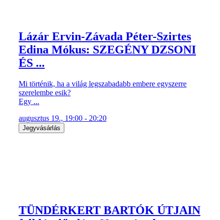
Lázár Ervin-Závada Péter-Szirtes
Edina Mókus: SZEGÉNY DZSONI
ÉS ...
Mi történik, ha a világ legszabadabb embere egyszerre
szerelembe esik?
Egy ...
augusztus 19., 19:00 - 20:20
Jegyvásárlás
TÜNDÉRKERT BARTÓK ÚTJAIN