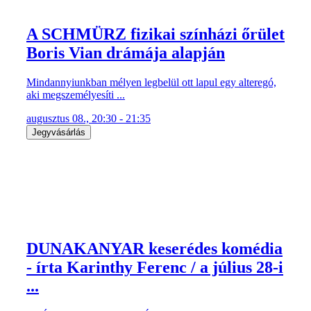
A SCHMÜRZ fizikai színházi őrület
Boris Vian drámája alapján
Mindannyiunkban mélyen legbelül ott lapul egy alteregó,
aki megszemélyesíti ...
augusztus 08., 20:30 - 21:35
Jegyvásárlás
DUNAKANYAR keserédes komédia
- írta Karinthy Ferenc / a július 28-i
...