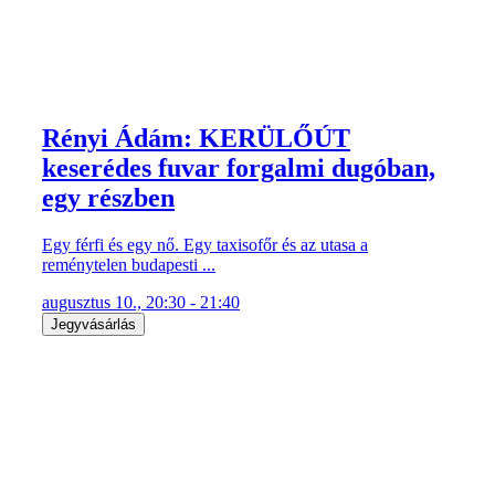
Rényi Ádám: KERÜLŐÚT
keserédes fuvar forgalmi dugóban,
egy részben
Egy férfi és egy nő. Egy taxisofőr és az utasa a
reménytelen budapesti ...
augusztus 10., 20:30 - 21:40
Jegyvásárlás