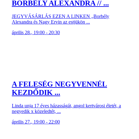
BORBÉLY ALEXANDRA // ...
JEGYVÁSÁRLÁS EZEN A LINKEN „Borbély
Alexandra és Nagy Ervin az estjükön ...
április 28., 19:00 - 20:30
A FELESÉG NEGYVENNÉL
KEZDŐDIK ...
Linda unja 17 éves házasságát, angol kertvárosi életét, a
negyedik x közeledtét, ...
április 27., 19:00 - 22:00