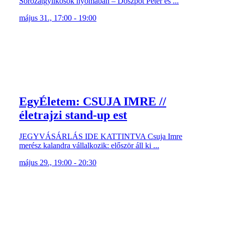
Sorozatgyilkosok nyomában – Doszpot Péter és ...
május 31., 17:00 - 19:00
EgyÉletem: CSUJA IMRE //
életrajzi stand-up est
JEGYVÁSÁRLÁS IDE KATTINTVA Csuja Imre
merész kalandra vállalkozik: először áll ki ...
május 29., 19:00 - 20:30