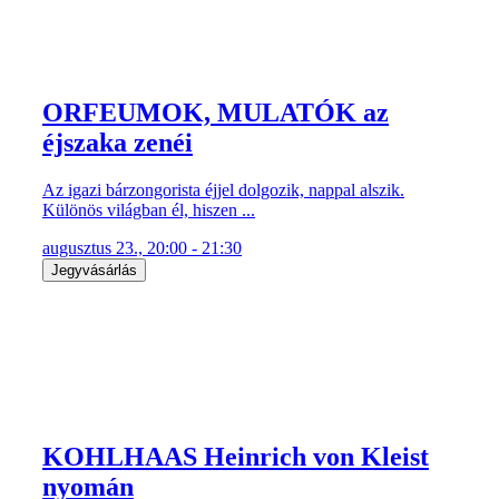
ORFEUMOK, MULATÓK az
éjszaka zenéi
Az igazi bárzongorista éjjel dolgozik, nappal alszik.
Különös világban él, hiszen ...
augusztus 23., 20:00 - 21:30
Jegyvásárlás
KOHLHAAS Heinrich von Kleist
nyomán