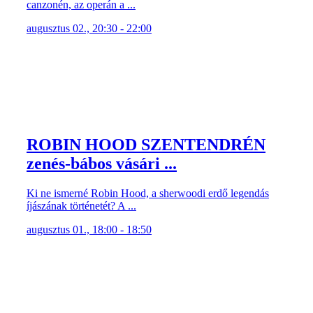
canzonén, az operán a ...
augusztus 02., 20:30 - 22:00
ROBIN HOOD SZENTENDRÉN
zenés-bábos vásári ...
Ki ne ismerné Robin Hood, a sherwoodi erdő legendás
íjászának történetét? A ...
augusztus 01., 18:00 - 18:50