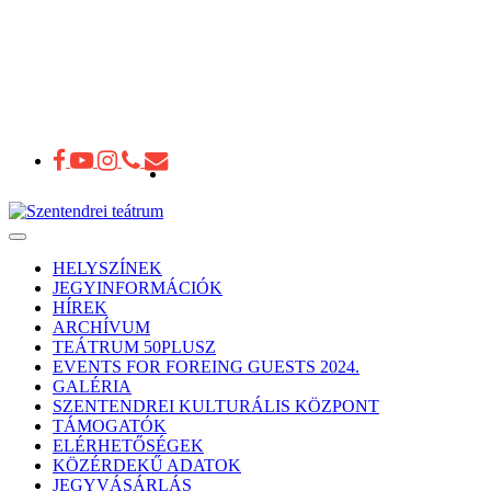
Toggle
navigation
HELYSZÍNEK
JEGYINFORMÁCIÓK
HÍREK
ARCHÍVUM
TEÁTRUM 50PLUSZ
EVENTS FOR FOREING GUESTS 2024.
GALÉRIA
SZENTENDREI KULTURÁLIS KÖZPONT
TÁMOGATÓK
ELÉRHETŐSÉGEK
KÖZÉRDEKŰ ADATOK
JEGYVÁSÁRLÁS