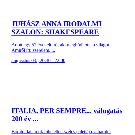
JUHÁSZ ANNA IRODALMI
SZALON: SHAKESPEARE
Adott egy 52 évet élt író, aki meghódította a világot.
Amiről írt: szerelem, ...
augusztus 03., 20:30 - 22:00
ITALIA, PER SEMPRE... válogatás
200 év ...
Bódító dallamok hihetetlen széles palettája, a barokk