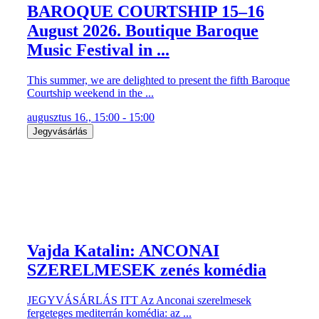
BAROQUE COURTSHIP 15–16
August 2026. Boutique Baroque
Music Festival in ...
This summer, we are delighted to present the fifth Baroque
Courtship weekend in the ...
augusztus 16., 15:00 - 15:00
Jegyvásárlás
Vajda Katalin: ANCONAI
SZERELMESEK zenés komédia
JEGYVÁSÁRLÁS ITT Az Anconai szerelmesek
fergeteges mediterrán komédia: az ...