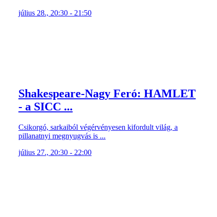
július 28., 20:30 - 21:50
Shakespeare-Nagy Feró: HAMLET
- a SICC ...
Csikorgó, sarkaiból végérvényesen kifordult világ, a
pillanatnyi megnyugvás is ...
július 27., 20:30 - 22:00