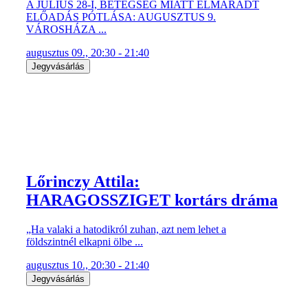
A JÚLIUS 28-I, BETEGSÉG MIATT ELMARADT
ELŐADÁS PÓTLÁSA: AUGUSZTUS 9.
VÁROSHÁZA ...
augusztus 09., 20:30 - 21:40
Jegyvásárlás
Lőrinczy Attila:
HARAGOSSZIGET kortárs dráma
„Ha valaki a hatodikról zuhan, azt nem lehet a
földszintnél elkapni ölbe ...
augusztus 10., 20:30 - 21:40
Jegyvásárlás