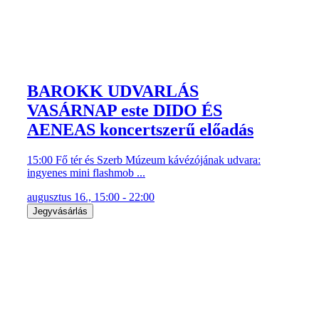
BAROKK UDVARLÁS
VASÁRNAP este DIDO ÉS
AENEAS koncertszerű előadás
15:00 Fő tér és Szerb Múzeum kávézójának udvara:
ingyenes mini flashmob ...
augusztus 16., 15:00 - 22:00
Jegyvásárlás