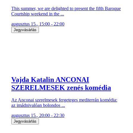
This summer, we are delighted to present the fifth Baroque
Courtship weekend in the ...
augusztus 15., 15:00 - 22:00
Jegyvásárlás
Vajda Katalin ANCONAI
SZERELMESEK zenés komédia
Az Anconai szerelmesek fergeteges mediterrán komédia:
az imádnivalóan bolondos ...
augusztus 15., 20:00 - 22:30
Jegyvásárlás