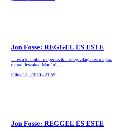
Jon Fosse: REGGEL ÉS ESTE
… és a kisember megérkezik a rideg világba és magára
marad, leszakad Martáról, ...
július 22., 20:30 - 21:55
Jon Fosse: REGGEL ÉS ESTE