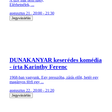
A szív már nem hagy,
Elérhetnélek, ...
augusztus 21., 20:00 - 21:30
Jegyvásárlás
DUNAKANYAR keserédes komédia
- írta Karinthy Ferenc
1968-ban vagyunk. Egy presszóba, zárás előtt, betér egy
magányos férfi egy ...
augusztus 22., 20:00 - 21:20
Jegyvásárlás