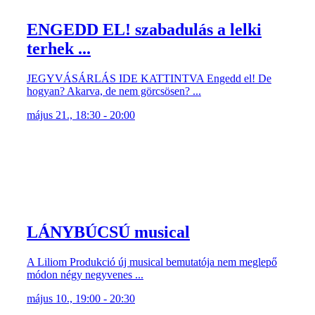
ENGEDD EL! szabadulás a lelki
terhek ...
JEGYVÁSÁRLÁS IDE KATTINTVA Engedd el! De
hogyan? Akarva, de nem görcsösen? ...
május 21., 18:30 - 20:00
LÁNYBÚCSÚ musical
A Liliom Produkció új musical bemutatója nem meglepő
módon négy negyvenes ...
május 10., 19:00 - 20:30