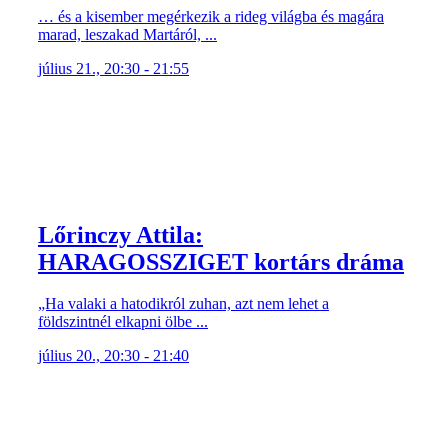
… és a kisember megérkezik a rideg világba és magára
marad, leszakad Martáról, ...
július 21., 20:30 - 21:55
Lőrinczy Attila:
HARAGOSSZIGET kortárs dráma
„Ha valaki a hatodikról zuhan, azt nem lehet a
földszintnél elkapni ölbe ...
július 20., 20:30 - 21:40