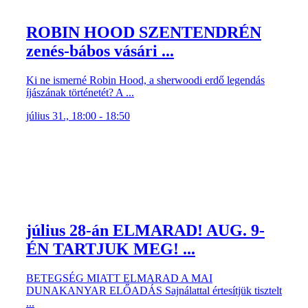
ROBIN HOOD SZENTENDRÉN
zenés-bábos vásári ...
Ki ne ismerné Robin Hood, a sherwoodi erdő legendás
íjászának történetét? A ...
július 31., 18:00 - 18:50
július 28-án ELMARAD! AUG. 9-
ÉN TARTJUK MEG! ...
BETEGSÉG MIATT ELMARAD A MAI
DUNAKANYAR ELŐADÁS Sajnálattal értesítjük tisztelt
...