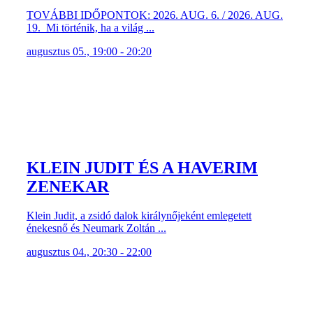
TOVÁBBI IDŐPONTOK: 2026. AUG. 6. / 2026. AUG.
19. Mi történik, ha a világ ...
augusztus 05., 19:00 - 20:20
KLEIN JUDIT ÉS A HAVERIM
ZENEKAR
Klein Judit, a zsidó dalok királynőjeként emlegetett
énekesnő és Neumark Zoltán ...
augusztus 04., 20:30 - 22:00