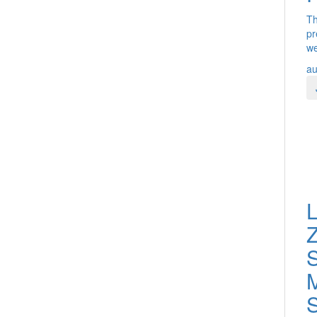
Th
pr
we
au
L
Z
S