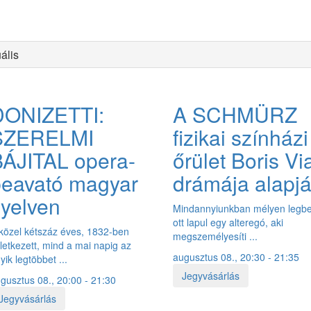
ális
HÍREK
ARCHÍVUM
TEÁTRUM 50PLUSZ
EVENTS FOR FOR
DONIZETTI:
A SCHMÜRZ
TÁMOGATÓK
ELÉRHETŐSÉGEK
KÖZÉRDEKŰ ADATOK
SZERELMI
fizikai színházi
ÁJITAL opera-
őrület Boris Vi
beavató magyar
drámája alapj
yelven
Mindannyiunkban mélyen legbe
ott lapul egy alteregó, aki
közel kétszáz éves, 1832-ben
megszemélyesíti ...
letkezett, mind a mai napig az
augusztus 08., 20:30 - 21:35
yik legtöbbet ...
Jegyvásárlás
gusztus 08., 20:00 - 21:30
Jegyvásárlás