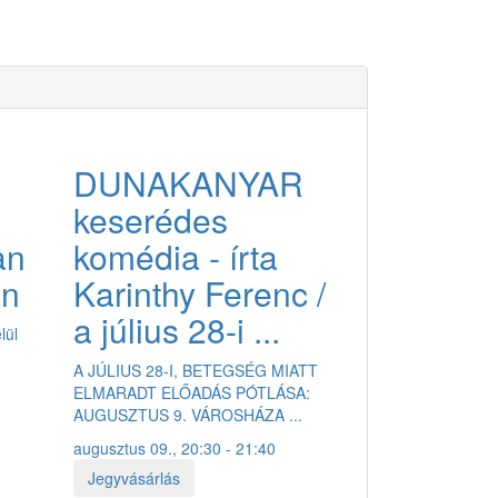
EING GUESTS 2024.
GALÉRIA
DUNAKANYAR
JEGYVÁSÁRLÁS
keserédes
an
komédia - írta
án
Karinthy Ferenc /
a július 28-i ...
lül
A JÚLIUS 28-I, BETEGSÉG MIATT
ELMARADT ELŐADÁS PÓTLÁSA:
AUGUSZTUS 9. VÁROSHÁZA ...
augusztus 09., 20:30 - 21:40
Jegyvásárlás