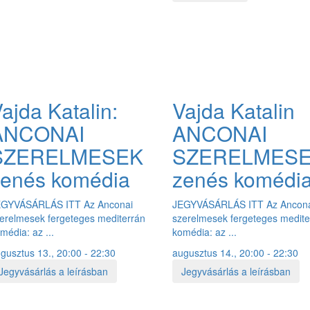
ajda Katalin:
Vajda Katalin
ANCONAI
ANCONAI
SZERELMESEK
SZERELMES
zenés komédia
zenés komédi
EGYVÁSÁRLÁS ITT Az Anconai
JEGYVÁSÁRLÁS ITT Az Ancon
erelmesek fergeteges mediterrán
szerelmesek fergeteges medite
média: az ...
komédia: az ...
gusztus 13., 20:00 - 22:30
augusztus 14., 20:00 - 22:30
Jegyvásárlás a leírásban
Jegyvásárlás a leírásban