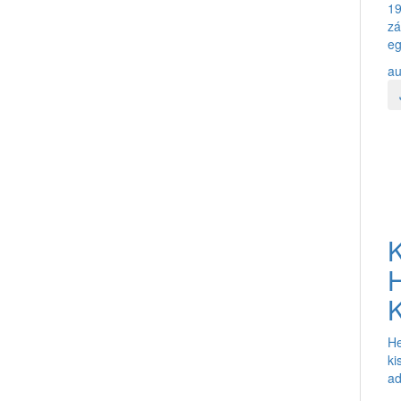
19
zá
eg
au
H
K
He
ki
ad