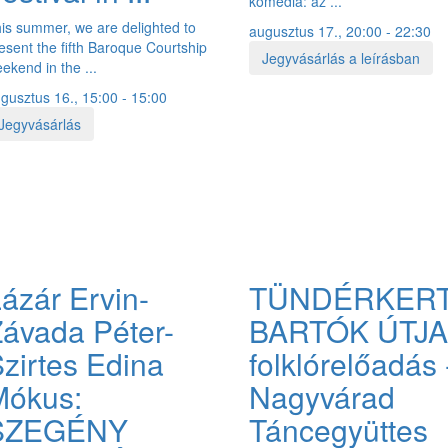
komédia: az ...
is summer, we are delighted to
augusztus 17., 20:00 - 22:30
esent the fifth Baroque Courtship
Jegyvásárlás a leírásban
ekend in the ...
gusztus 16., 15:00 - 15:00
Jegyvásárlás
ázár Ervin-
TÜNDÉRKER
ávada Péter-
BARTÓK ÚTJA
zirtes Edina
folklórelőadás 
Mókus:
Nagyvárad
SZEGÉNY
Táncegyüttes