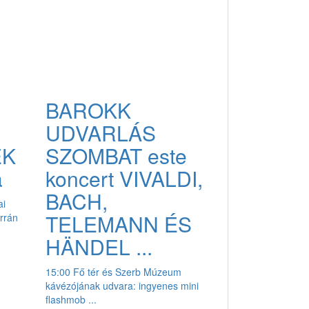
BAROKK
UDVARLÁS
EK
SZOMBAT este
a
koncert VIVALDI,
BACH,
ai
TELEMANN ÉS
rrán
HÄNDEL ...
15:00 Fő tér és Szerb Múzeum
kávézójának udvara: ingyenes mini
flashmob ...