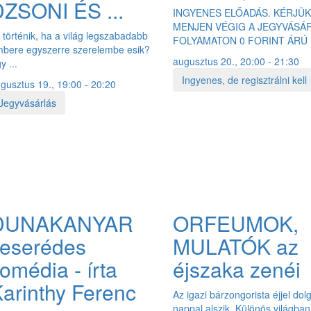
ZSONI ÉS ...
INGYENES ELŐADÁS. KÉRJÜ
MENJEN VÉGIG A JEGYVÁSÁ
 történik, ha a világ legszabadabb
FOLYAMATON 0 FORINT ÁRÚ .
bere egyszerre szerelembe esik?
augusztus 20., 20:00 - 21:30
y ...
Ingyenes, de regisztrálni kell
gusztus 19., 19:00 - 20:20
Jegyvásárlás
DUNAKANYAR
ORFEUMOK,
keserédes
MULATÓK az
omédia - írta
éjszaka zenéi
arinthy Ferenc
Az igazi bárzongorista éjjel dol
nappal alszik. Különös világban 