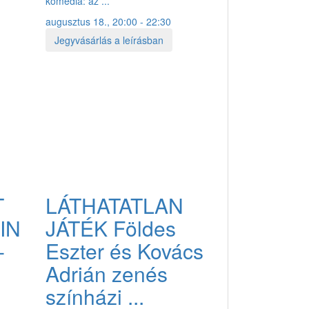
komédia: az ...
augusztus 18., 20:00 - 22:30
Jegyvásárlás a leírásban
T
LÁTHATATLAN
IN
JÁTÉK Földes
-
Eszter és Kovács
Adrián zenés
színházi ...