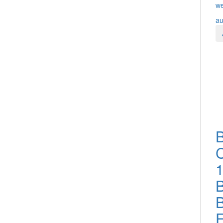
we
au
1
B
F