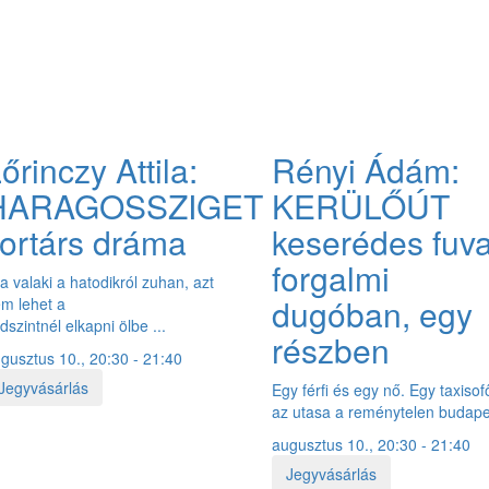
őrinczy Attila:
Rényi Ádám:
HARAGOSSZIGET
KERÜLŐÚT
ortárs dráma
keserédes fuv
forgalmi
a valaki a hatodikról zuhan, azt
dugóban, egy
m lehet a
ldszintnél elkapni ölbe ...
részben
gusztus 10., 20:30 - 21:40
Jegyvásárlás
Egy férfi és egy nő. Egy taxisof
az utasa a reménytelen budapes
augusztus 10., 20:30 - 21:40
Jegyvásárlás