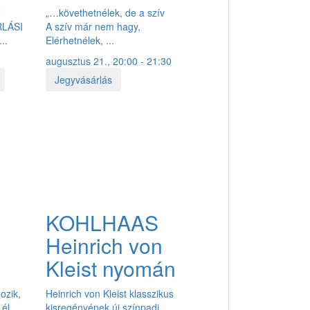
K
„…követhetnélek, de a szív
RLÁSI
A szív már nem hagy,
..
Elérhetnélek, ...
augusztus 21., 20:00 - 21:30
Jegyvásárlás
KOHLHAAS
Heinrich von
Kleist nyomán
gozik,
Heinrich von Kleist klasszikus
él,
kisregényének új színpadi