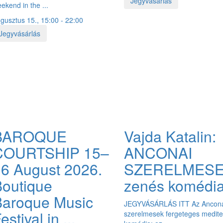
Jegyvásárlás
ekend in the ...
gusztus 15., 15:00 - 22:00
Jegyvásárlás
BAROQUE
Vajda Katalin:
COURTSHIP 15–
ANCONAI
6 August 2026.
SZERELMES
outique
zenés komédi
Baroque Music
JEGYVÁSÁRLÁS ITT Az Ancon
estival in ...
szerelmesek fergeteges medite