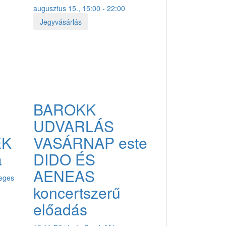
augusztus 15., 15:00 - 22:00
Jegyvásárlás
BAROKK
UDVARLÁS
EK
VASÁRNAP este
a
DIDO ÉS
AENEAS
teges
koncertszerű
előadás