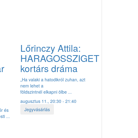
Lőrinczy Attila:
HARAGOSSZIGET
ar
kortárs dráma
„Ha valaki a hatodikról zuhan, azt
nem lehet a
földszintnél elkapni ölbe ...
augusztus 11., 20:30 - 21:40
Jegyvásárlás
őr és
ti ...