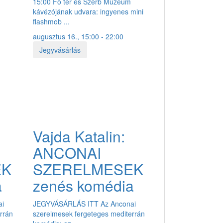
15:00 Fő tér és Szerb Múzeum
kávézójának udvara: ingyenes mini
flashmob ...
augusztus 16., 15:00 - 22:00
Jegyvásárlás
Vajda Katalin:
ANCONAI
EK
SZERELMESEK
a
zenés komédia
ai
JEGYVÁSÁRLÁS ITT Az Anconai
rrán
szerelmesek fergeteges mediterrán