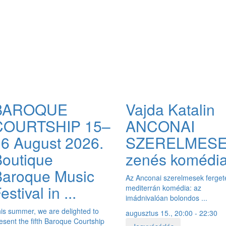
BAROQUE
Vajda Katalin
COURTSHIP 15–
ANCONAI
6 August 2026.
SZERELMES
outique
zenés komédi
Baroque Music
Az Anconai szerelmesek ferge
estival in ...
mediterrán komédia: az
imádnivalóan bolondos ...
is summer, we are delighted to
augusztus 15., 20:00 - 22:30
esent the fifth Baroque Courtship