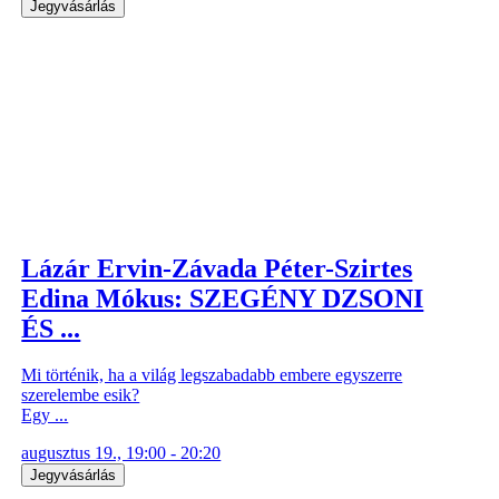
Jegyvásárlás
Lázár Ervin-Závada Péter-Szirtes
Edina Mókus: SZEGÉNY DZSONI
ÉS ...
Mi történik, ha a világ legszabadabb embere egyszerre
szerelembe esik?
Egy ...
augusztus 19., 19:00 - 20:20
Jegyvásárlás