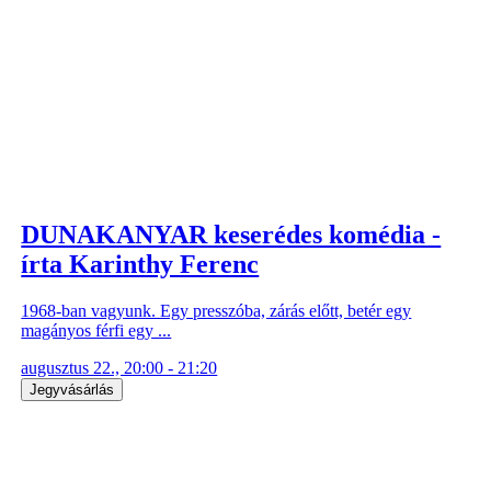
DUNAKANYAR keserédes komédia -
írta Karinthy Ferenc
1968-ban vagyunk. Egy presszóba, zárás előtt, betér egy
magányos férfi egy ...
augusztus 22., 20:00 - 21:20
Jegyvásárlás