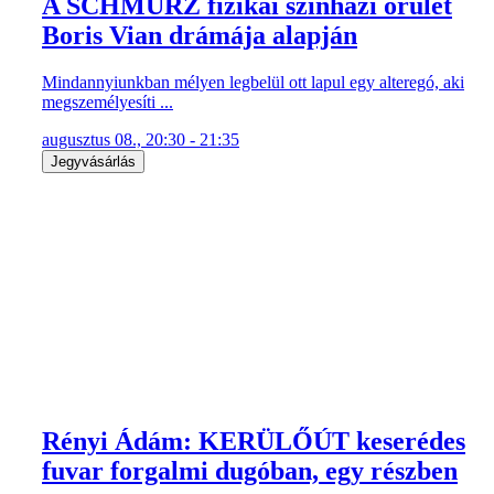
A SCHMÜRZ fizikai színházi őrület
Boris Vian drámája alapján
Mindannyiunkban mélyen legbelül ott lapul egy alteregó, aki
megszemélyesíti ...
augusztus 08., 20:30 - 21:35
Jegyvásárlás
Rényi Ádám: KERÜLŐÚT keserédes
fuvar forgalmi dugóban, egy részben