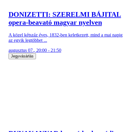
DONIZETTI: SZERELMI BÁJITAL
opera-beavató magyar nyelven
A közel kétszáz éves, 1832-ben keletkezett, mind a mai napig
az egyik legtöbbet ...
augusztus 07., 20:00 - 21:50
Jegyvásárlás