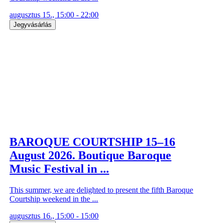
augusztus 15., 15:00 - 22:00
Jegyvásárlás
BAROQUE COURTSHIP 15–16
August 2026. Boutique Baroque
Music Festival in ...
This summer, we are delighted to present the fifth Baroque
Courtship weekend in the ...
augusztus 16., 15:00 - 15:00