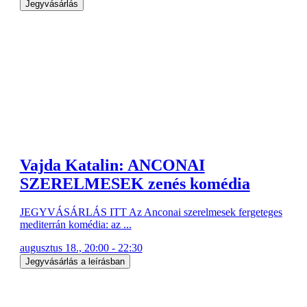
Jegyvásárlás
Vajda Katalin: ANCONAI
SZERELMESEK zenés komédia
JEGYVÁSÁRLÁS ITT Az Anconai szerelmesek fergeteges
mediterrán komédia: az ...
augusztus 18., 20:00 - 22:30
Jegyvásárlás a leírásban