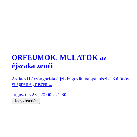
ORFEUMOK, MULATÓK az
éjszaka zenéi
Az igazi bárzongorista éjjel dolgozik, nappal alszik. Különös
világban él, hiszen ...
augusztus 23., 20:00 - 21:30
Jegyvásárlás