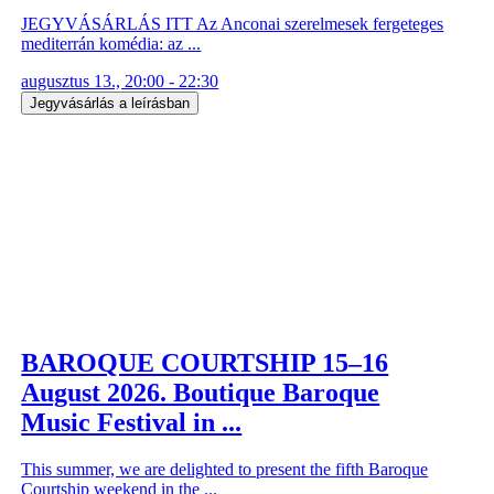
JEGYVÁSÁRLÁS ITT Az Anconai szerelmesek fergeteges
mediterrán komédia: az ...
augusztus 13., 20:00 - 22:30
Jegyvásárlás a leírásban
BAROQUE COURTSHIP 15–16
August 2026. Boutique Baroque
Music Festival in ...
This summer, we are delighted to present the fifth Baroque
Courtship weekend in the ...