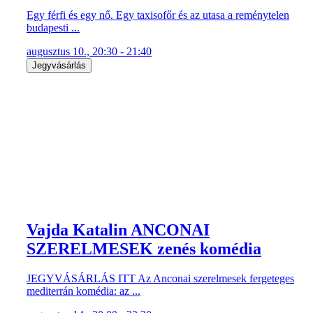
Egy férfi és egy nő. Egy taxisofőr és az utasa a reménytelen
budapesti ...
augusztus 10., 20:30 - 21:40
Jegyvásárlás
Vajda Katalin ANCONAI
SZERELMESEK zenés komédia
JEGYVÁSÁRLÁS ITT Az Anconai szerelmesek fergeteges
mediterrán komédia: az ...