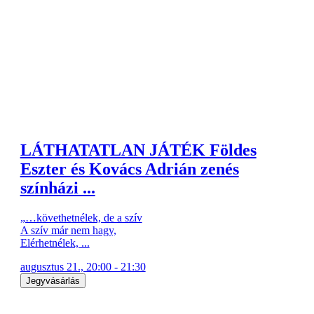
LÁTHATATLAN JÁTÉK Földes
Eszter és Kovács Adrián zenés
színházi ...
„…követhetnélek, de a szív
A szív már nem hagy,
Elérhetnélek, ...
augusztus 21., 20:00 - 21:30
Jegyvásárlás