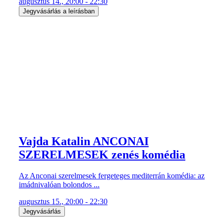
augusztus 14., 20:00 - 22:30
Jegyvásárlás a leírásban
Vajda Katalin ANCONAI
SZERELMESEK zenés komédia
Az Anconai szerelmesek fergeteges mediterrán komédia: az
imádnivalóan bolondos ...
augusztus 15., 20:00 - 22:30
Jegyvásárlás