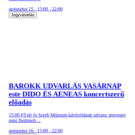
augusztus 15., 15:00 - 22:00
Jegyvásárlás
BAROKK UDVARLÁS VASÁRNAP
este DIDO ÉS AENEAS koncertszerű
előadás
15:00 Fő tér és Szerb Múzeum kávézójának udvara: ingyenes
mini flashmob ...
augusztus 16., 15:00 - 22:00