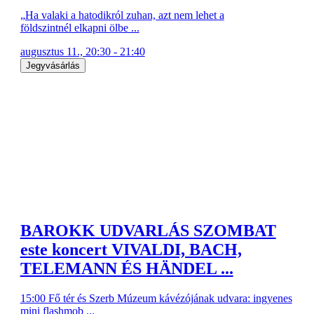
„Ha valaki a hatodikról zuhan, azt nem lehet a
földszintnél elkapni ölbe ...
augusztus 11., 20:30 - 21:40
Jegyvásárlás
BAROKK UDVARLÁS SZOMBAT
este koncert VIVALDI, BACH,
TELEMANN ÉS HÄNDEL ...
15:00 Fő tér és Szerb Múzeum kávézójának udvara: ingyenes
mini flashmob ...