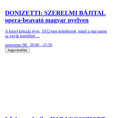
DONIZETTI: SZERELMI BÁJITAL
opera-beavató magyar nyelven
A közel kétszáz éves, 1832-ben keletkezett, mind a mai napig
az egyik legtöbbet ...
augusztus 08., 20:00 - 21:50
Jegyvásárlás