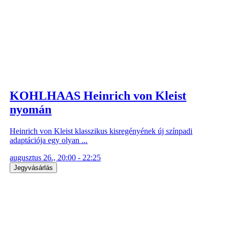
KOHLHAAS Heinrich von Kleist
nyomán
Heinrich von Kleist klasszikus kisregényének új színpadi
adaptációja egy olyan ...
augusztus 26., 20:00 - 22:25
Jegyvásárlás