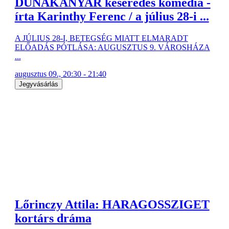
DUNAKANYAR keserédes komédia -
írta Karinthy Ferenc / a július 28-i ...
A JÚLIUS 28-I, BETEGSÉG MIATT ELMARADT
ELŐADÁS PÓTLÁSA: AUGUSZTUS 9. VÁROSHÁZA
...
augusztus 09., 20:30 - 21:40
Jegyvásárlás
Lőrinczy Attila: HARAGOSSZIGET
kortárs dráma