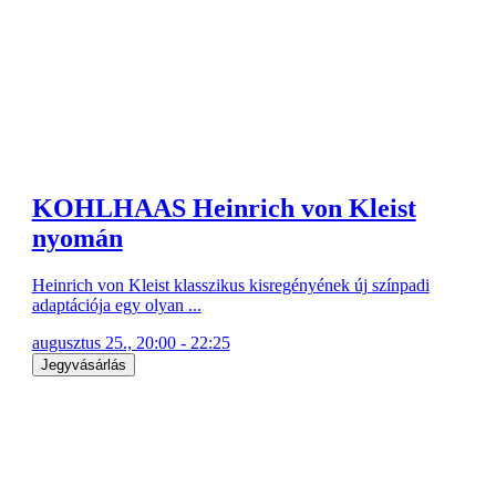
KOHLHAAS Heinrich von Kleist
nyomán
Heinrich von Kleist klasszikus kisregényének új színpadi
adaptációja egy olyan ...
augusztus 25., 20:00 - 22:25
Jegyvásárlás