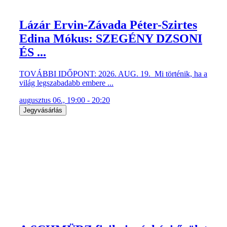
Lázár Ervin-Závada Péter-Szirtes
Edina Mókus: SZEGÉNY DZSONI
ÉS ...
TOVÁBBI IDŐPONT: 2026. AUG. 19. Mi történik, ha a
világ legszabadabb embere ...
augusztus 06., 19:00 - 20:20
Jegyvásárlás