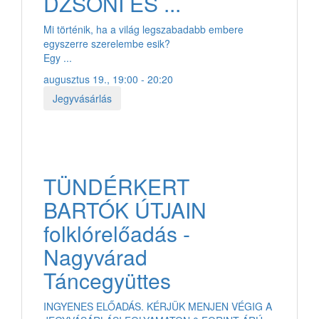
DZSONI ÉS ...
Mi történik, ha a világ legszabadabb embere
egyszerre szerelembe esik?
Egy ...
augusztus 19., 19:00 - 20:20
Jegyvásárlás
TÜNDÉRKERT
BARTÓK ÚTJAIN
folklórelőadás -
Nagyvárad
Táncegyüttes
INGYENES ELŐADÁS. KÉRJÜK MENJEN VÉGIG A