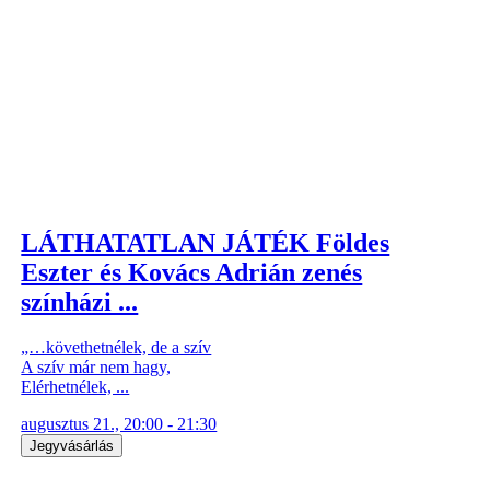
LÁTHATATLAN JÁTÉK Földes
Eszter és Kovács Adrián zenés
színházi ...
„…követhetnélek, de a szív
A szív már nem hagy,
Elérhetnélek, ...
augusztus 21., 20:00 - 21:30
Jegyvásárlás