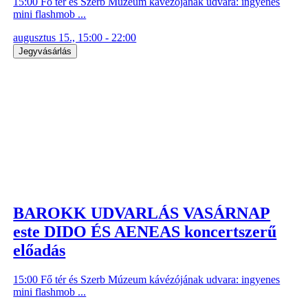
15:00 Fő tér és Szerb Múzeum kávézójának udvara: ingyenes
mini flashmob ...
augusztus 15., 15:00 - 22:00
Jegyvásárlás
BAROKK UDVARLÁS VASÁRNAP
este DIDO ÉS AENEAS koncertszerű
előadás
15:00 Fő tér és Szerb Múzeum kávézójának udvara: ingyenes
mini flashmob ...