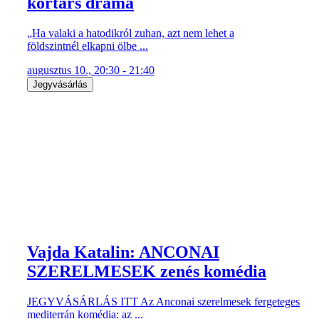
kortárs dráma
„Ha valaki a hatodikról zuhan, azt nem lehet a
földszintnél elkapni ölbe ...
augusztus 10., 20:30 - 21:40
Jegyvásárlás
Vajda Katalin: ANCONAI
SZERELMESEK zenés komédia
JEGYVÁSÁRLÁS ITT Az Anconai szerelmesek fergeteges
mediterrán komédia: az ...