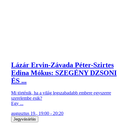
Lázár Ervin-Závada Péter-Szirtes
Edina Mókus: SZEGÉNY DZSONI
ÉS ...
Mi történik, ha a világ legszabadabb embere egyszerre
szerelembe esik?
Egy ...
augusztus 19., 19:00 - 20:20
Jegyvásárlás