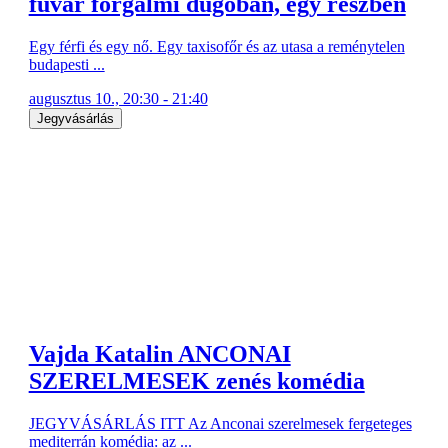
fuvar forgalmi dugóban, egy részben
Egy férfi és egy nő. Egy taxisofőr és az utasa a reménytelen
budapesti ...
augusztus 10., 20:30 - 21:40
Jegyvásárlás
Vajda Katalin ANCONAI
SZERELMESEK zenés komédia
JEGYVÁSÁRLÁS ITT Az Anconai szerelmesek fergeteges
mediterrán komédia: az ...