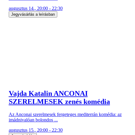
augusztus 14., 20:00 - 22:30
Jegyvásárlás a leírásban
Vajda Katalin ANCONAI
SZERELMESEK zenés komédia
Az Anconai szerelmesek fergeteges mediterrán komédia: az
imádnivalóan bolondos ...
augusztus 15., 20:00 - 22:30