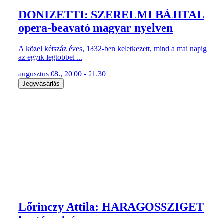
DONIZETTI: SZERELMI BÁJITAL
opera-beavató magyar nyelven
A közel kétszáz éves, 1832-ben keletkezett, mind a mai napig
az egyik legtöbbet ...
augusztus 08., 20:00 - 21:30
Jegyvásárlás
Lőrinczy Attila: HARAGOSSZIGET