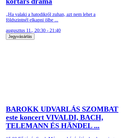
kortárs dráma
„Ha valaki a hatodikról zuhan, azt nem lehet a
földszintnél elkapni ölbe ...
augusztus 11., 20:30 - 21:40
Jegyvásárlás
BAROKK UDVARLÁS SZOMBAT
este koncert VIVALDI, BACH,
TELEMANN ÉS HÄNDEL ...