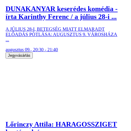
DUNAKANYAR keserédes komédia -
írta Karinthy Ferenc / a július 28-i ...
A JÚLIUS 28-I, BETEGSÉG MIATT ELMARADT
ELŐADÁS PÓTLÁSA: AUGUSZTUS 9. VÁROSHÁZA
...
augusztus 09., 20:30 - 21:40
Jegyvásárlás
Lőrinczy Attila: HARAGOSSZIGET