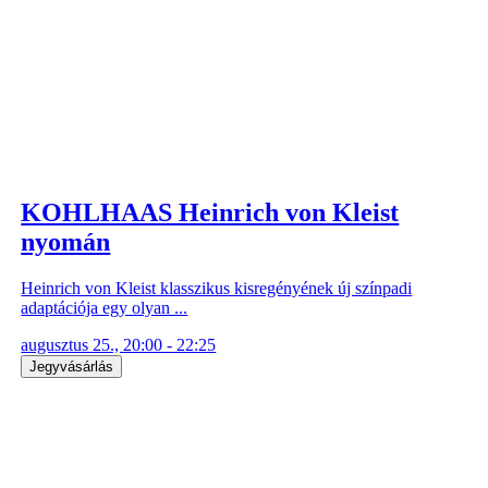
KOHLHAAS Heinrich von Kleist
nyomán
Heinrich von Kleist klasszikus kisregényének új színpadi
adaptációja egy olyan ...
augusztus 25., 20:00 - 22:25
Jegyvásárlás