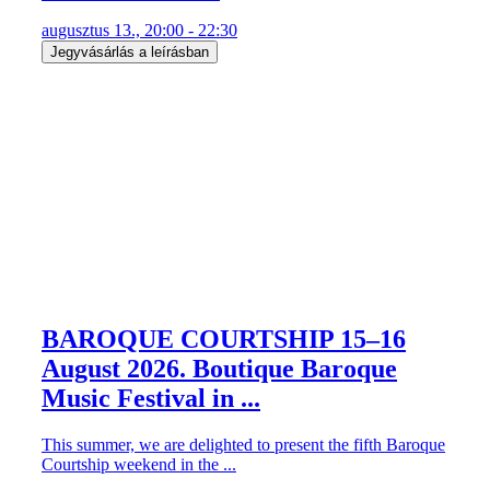
augusztus 13., 20:00 - 22:30
Jegyvásárlás a leírásban
BAROQUE COURTSHIP 15–16
August 2026. Boutique Baroque
Music Festival in ...
This summer, we are delighted to present the fifth Baroque
Courtship weekend in the ...