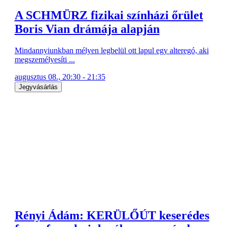
A SCHMÜRZ fizikai színházi őrület
Boris Vian drámája alapján
Mindannyiunkban mélyen legbelül ott lapul egy alteregó, aki
megszemélyesíti ...
augusztus 08., 20:30 - 21:35
Jegyvásárlás
Rényi Ádám: KERÜLŐÚT keserédes