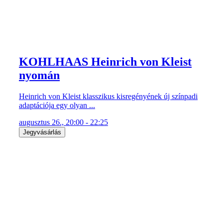
KOHLHAAS Heinrich von Kleist
nyomán
Heinrich von Kleist klasszikus kisregényének új színpadi
adaptációja egy olyan ...
augusztus 26., 20:00 - 22:25
Jegyvásárlás