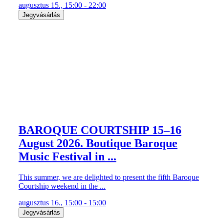
augusztus 15., 15:00 - 22:00
Jegyvásárlás
BAROQUE COURTSHIP 15–16
August 2026. Boutique Baroque
Music Festival in ...
This summer, we are delighted to present the fifth Baroque
Courtship weekend in the ...
augusztus 16., 15:00 - 15:00
Jegyvásárlás