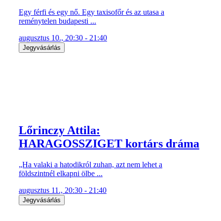
Egy férfi és egy nő. Egy taxisofőr és az utasa a
reménytelen budapesti ...
augusztus 10., 20:30 - 21:40
Jegyvásárlás
Lőrinczy Attila:
HARAGOSSZIGET kortárs dráma
„Ha valaki a hatodikról zuhan, azt nem lehet a
földszintnél elkapni ölbe ...
augusztus 11., 20:30 - 21:40
Jegyvásárlás