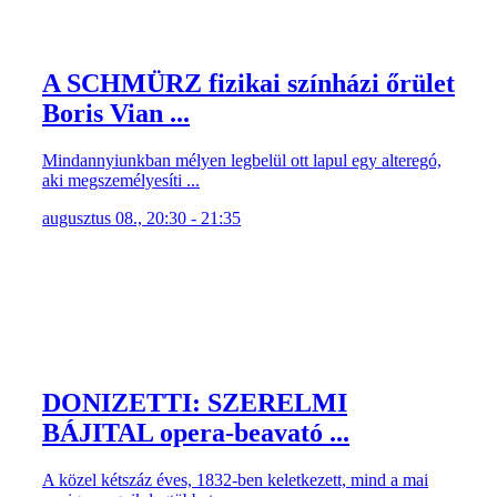
A SCHMÜRZ fizikai színházi őrület
Boris Vian ...
Mindannyiunkban mélyen legbelül ott lapul egy alteregó,
aki megszemélyesíti ...
augusztus 08., 20:30 - 21:35
DONIZETTI: SZERELMI
BÁJITAL opera-beavató ...
A közel kétszáz éves, 1832-ben keletkezett, mind a mai