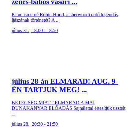
zenés-bábos vásári ...
Ki ne ismerné Robin Hood, a sherwoodi erdő legendás
íjászának történetét? A ...
július 31., 18:00 - 18:50
július 28-án ELMARAD! AUG. 9-
ÉN TARTJUK MEG! ...
BETEGSÉG MIATT ELMARAD A MAI
DUNAKANYAR ELŐADÁS Sajnálattal értesítjük tisztelt
...
július 28., 20:30 - 21:50