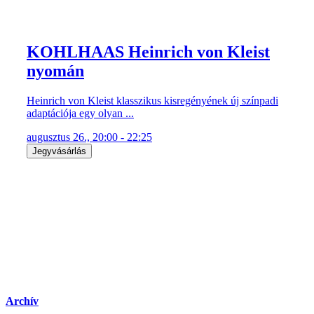
KOHLHAAS Heinrich von Kleist
nyomán
Heinrich von Kleist klasszikus kisregényének új színpadi
adaptációja egy olyan ...
augusztus 26., 20:00 - 22:25
Jegyvásárlás
Archív