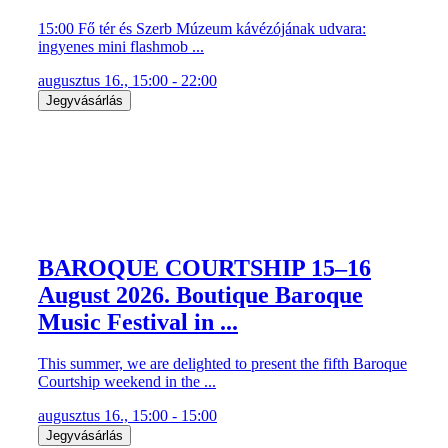
15:00 Fő tér és Szerb Múzeum kávézójának udvara:
ingyenes mini flashmob ...
augusztus 16., 15:00 - 22:00
Jegyvásárlás
BAROQUE COURTSHIP 15–16
August 2026. Boutique Baroque
Music Festival in ...
This summer, we are delighted to present the fifth Baroque
Courtship weekend in the ...
augusztus 16., 15:00 - 15:00
Jegyvásárlás