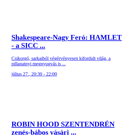
Shakespeare-Nagy Feró: HAMLET
- a SICC ...
Csikorgó, sarkaiból végérvényesen kifordult világ, a
pillanatnyi megnyugvás is ...
július 27., 20:30 - 22:00
ROBIN HOOD SZENTENDRÉN
zenés-bábos vásári ...