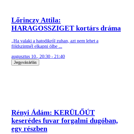
Lőrinczy Attila:
HARAGOSSZIGET kortárs dráma
„Ha valaki a hatodikról zuhan, azt nem lehet a
földszintnél elkapni ölbe ...
augusztus 10., 20:30 - 21:40
Jegyvásárlás
Rényi Ádám: KERÜLŐÚT
keserédes fuvar forgalmi dugóban,
egy részben