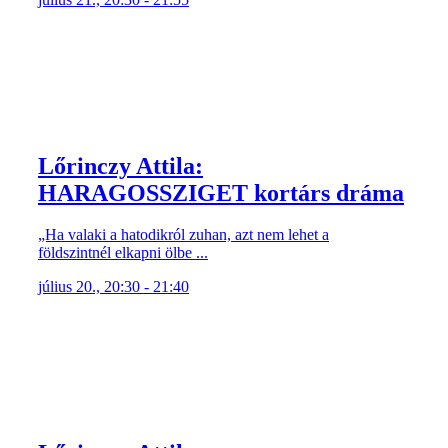
Lőrinczy Attila:
HARAGOSSZIGET kortárs dráma
„Ha valaki a hatodikról zuhan, azt nem lehet a
földszintnél elkapni ölbe ...
július 20., 20:30 - 21:40