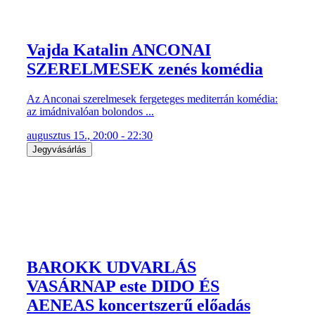
Vajda Katalin ANCONAI
SZERELMESEK zenés komédia
Az Anconai szerelmesek fergeteges mediterrán komédia:
az imádnivalóan bolondos ...
augusztus 15., 20:00 - 22:30
Jegyvásárlás
BAROKK UDVARLÁS
VASÁRNAP este DIDO ÉS
AENEAS koncertszerű előadás