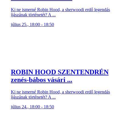
Ki ne ismerné Robin Hood, a sherwoodi erdő legendás
íjászának történetét? A ...
július 25., 18:00 - 18:50
ROBIN HOOD SZENTENDRÉN
zenés-bábos vásári ...
Ki ne ismerné Robin Hood, a sherwoodi erdő legendás
íjászának történetét? A ...
július 24., 18:00 - 18:50