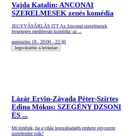
Vajda Katalin: ANCONAI
SZERELMESEK zenés komédia
JEGYVÁSÁRLÁS ITT Az Anconai szerelmesek
fergeteges mediterrán komédia: az ...
augusztus 18., 20:00 - 22:30
Jegyvásárlás a leírásban
Lázár Ervin-Závada Péter-Szirtes
Edina Mókus: SZEGÉNY DZSONI
ÉS ...
Mi történik, ha a világ legszabadabb embere egyszerre
szerelembe esik?