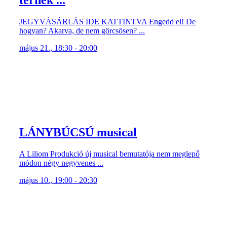
terhek ...
JEGYVÁSÁRLÁS IDE KATTINTVA Engedd el! De
hogyan? Akarva, de nem görcsösen? ...
május 21., 18:30 - 20:00
LÁNYBÚCSÚ musical
A Liliom Produkció új musical bemutatója nem meglepő
módon négy negyvenes ...
május 10., 19:00 - 20:30