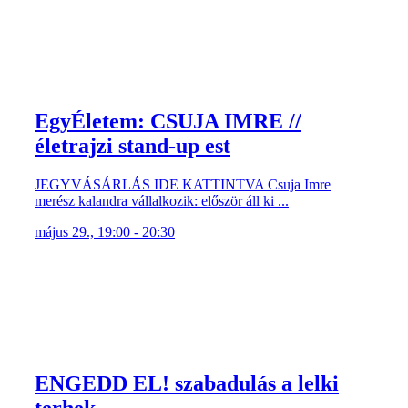
EgyÉletem: CSUJA IMRE //
életrajzi stand-up est
JEGYVÁSÁRLÁS IDE KATTINTVA Csuja Imre
merész kalandra vállalkozik: először áll ki ...
május 29., 19:00 - 20:30
ENGEDD EL! szabadulás a lelki