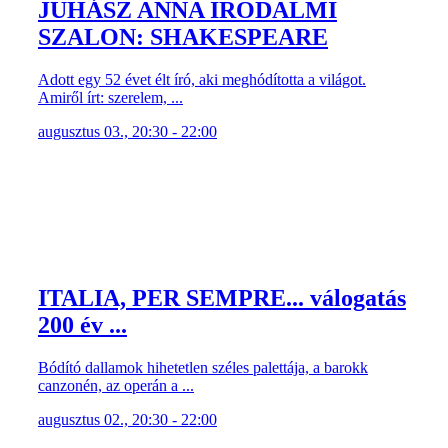
JUHÁSZ ANNA IRODALMI
SZALON: SHAKESPEARE
Adott egy 52 évet élt író, aki meghódította a világot.
Amiről írt: szerelem, ...
augusztus 03., 20:30 - 22:00
ITALIA, PER SEMPRE... válogatás
200 év ...
Bódító dallamok hihetetlen széles palettája, a barokk
canzonén, az operán a ...
augusztus 02., 20:30 - 22:00