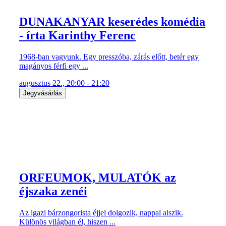
DUNAKANYAR keserédes komédia
- írta Karinthy Ferenc
1968-ban vagyunk. Egy presszóba, zárás előtt, betér egy
magányos férfi egy ...
augusztus 22., 20:00 - 21:20
Jegyvásárlás
ORFEUMOK, MULATÓK az
éjszaka zenéi
Az igazi bárzongorista éjjel dolgozik, nappal alszik.
Különös világban él, hiszen ...