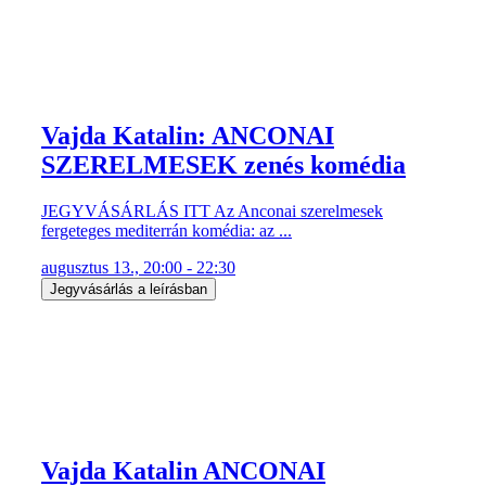
Vajda Katalin: ANCONAI
SZERELMESEK zenés komédia
JEGYVÁSÁRLÁS ITT Az Anconai szerelmesek
fergeteges mediterrán komédia: az ...
augusztus 13., 20:00 - 22:30
Jegyvásárlás a leírásban
Vajda Katalin ANCONAI