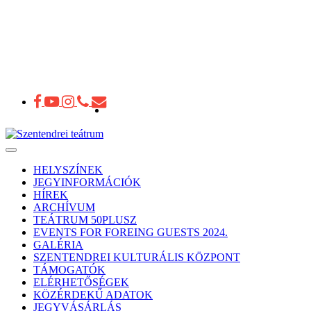
Toggle
navigation
HELYSZÍNEK
JEGYINFORMÁCIÓK
HÍREK
ARCHÍVUM
TEÁTRUM 50PLUSZ
EVENTS FOR FOREING GUESTS 2024.
GALÉRIA
SZENTENDREI KULTURÁLIS KÖZPONT
TÁMOGATÓK
ELÉRHETŐSÉGEK
KÖZÉRDEKŰ ADATOK
JEGYVÁSÁRLÁS