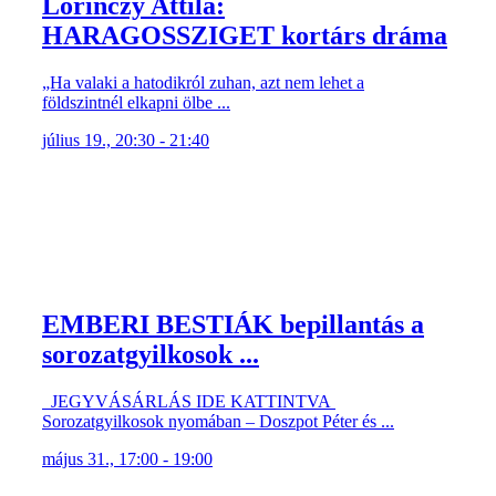
Lőrinczy Attila:
HARAGOSSZIGET kortárs dráma
„Ha valaki a hatodikról zuhan, azt nem lehet a
földszintnél elkapni ölbe ...
július 19., 20:30 - 21:40
EMBERI BESTIÁK bepillantás a
sorozatgyilkosok ...
JEGYVÁSÁRLÁS IDE KATTINTVA
Sorozatgyilkosok nyomában – Doszpot Péter és ...
május 31., 17:00 - 19:00