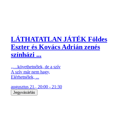
LÁTHATATLAN JÁTÉK Földes
Eszter és Kovács Adrián zenés
színházi ...
„…követhetnélek, de a szív
A szív már nem hagy,
Elérhetnélek, ...
augusztus 21., 20:00 - 21:30
Jegyvásárlás