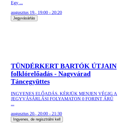
Egy ...
augusztus 19., 19:00 - 20:20
Jegyvásárlás
TÜNDÉRKERT BARTÓK ÚTJAIN
folklórelőadás - Nagyvárad
Táncegyüttes
INGYENES ELŐADÁS. KÉRJÜK MENJEN VÉGIG A
JEGYVÁSÁRLÁSI FOLYAMATON 0 FORINT ÁRÚ
...
augusztus 20., 20:00 - 21:30
Ingyenes, de regisztrálni kell