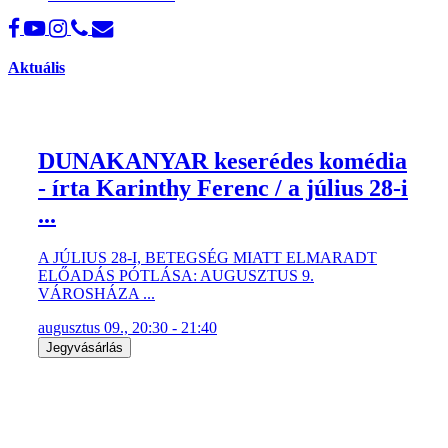
Aktuális
DUNAKANYAR keserédes komédia
- írta Karinthy Ferenc / a július 28-i
...
A JÚLIUS 28-I, BETEGSÉG MIATT ELMARADT
ELŐADÁS PÓTLÁSA: AUGUSZTUS 9.
VÁROSHÁZA ...
augusztus 09., 20:30 - 21:40
Jegyvásárlás