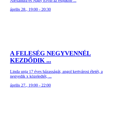
Alexandra és Nagy Ervin az estjükön ...
április 28., 19:00 - 20:30
A FELESÉG NEGYVENNÉL
KEZDŐDIK ...
Linda unja 17 éves házasságát, angol kertvárosi életét, a
negyedik x közeledtét, ...
április 27., 19:00 - 22:00