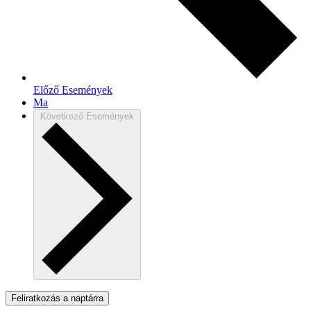
Előző
Események
Ma
Következő
Események
Feliratkozás a naptárra