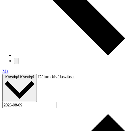
Ma
Dátum kiválasztása.
Közelgő
Közelgő