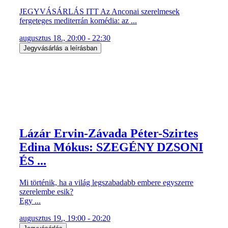
JEGYVÁSÁRLÁS ITT Az Anconai szerelmesek
fergeteges mediterrán komédia: az ...
augusztus 18., 20:00 - 22:30
Jegyvásárlás a leírásban
Lázár Ervin-Závada Péter-Szirtes
Edina Mókus: SZEGÉNY DZSONI
ÉS ...
Mi történik, ha a világ legszabadabb embere egyszerre
szerelembe esik?
Egy ...
augusztus 19., 19:00 - 20:20