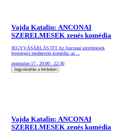
Vajda Katalin: ANCONAI
SZERELMESEK zenés komédia
JEGYVÁSÁRLÁS ITT Az Anconai szerelmesek
fergeteges mediterrán komédia: az ...
augusztus 17., 20:00 - 22:30
Jegyvásárlás a leírásban
Vajda Katalin: ANCONAI
SZERELMESEK zenés komédia