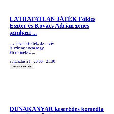
LÁTHATATLAN JÁTÉK Földes
Eszter és Kovács Adrián zenés
színházi ...
„…követhetnélek, de a szív
A szív már nem hagy,
Elérhetnélek, ...
augusztus 21., 20:00 - 21:30
Jegyvásárlás
DUNAKANYAR keserédes komédia