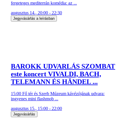
fergeteges mediterrán komédia: az ...
augusztus 14., 20:00 - 22:30
Jegyvásárlás a leírásban
BAROKK UDVARLÁS SZOMBAT
este koncert VIVALDI, BACH,
TELEMANN ÉS HÄNDEL ...
15:00 Fő tér és Szerb Múzeum kávézójának udvara:
ingyenes mini flashmob ...
augusztus 15., 15:00 - 22:00
Jegyvásárlás