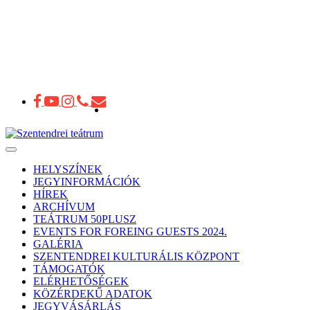
Toggle
navigation
HELYSZÍNEK
JEGYINFORMÁCIÓK
HÍREK
ARCHÍVUM
TEÁTRUM 50PLUSZ
EVENTS FOR FOREING GUESTS 2024.
GALÉRIA
SZENTENDREI KULTURÁLIS KÖZPONT
TÁMOGATÓK
ELÉRHETŐSÉGEK
KÖZÉRDEKŰ ADATOK
JEGYVÁSÁRLÁS