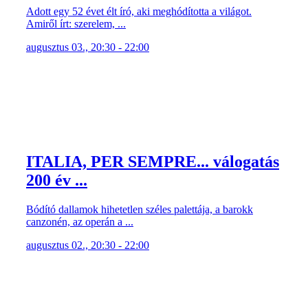
Adott egy 52 évet élt író, aki meghódította a világot.
Amiről írt: szerelem, ...
augusztus 03., 20:30 - 22:00
ITALIA, PER SEMPRE... válogatás
200 év ...
Bódító dallamok hihetetlen széles palettája, a barokk
canzonén, az operán a ...
augusztus 02., 20:30 - 22:00