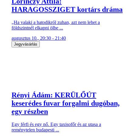
Lőrinczy Attila:
HARAGOSSZIGET kortárs dráma
„Ha valaki a hatodikról zuhan, azt nem lehet a
földszintnél elkapni ölbe ...
augusztus 10., 20:30 - 21:40
Jegyvásárlás
Rényi Ádám: KERÜLŐÚT
keserédes fuvar forgalmi dugóban,
egy részben
Egy férfi és egy nő. Egy taxisofőr és az utasa a
reménytelen budapesti ...