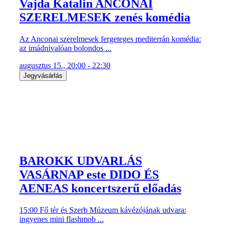
Vajda Katalin ANCONAI
SZERELMESEK zenés komédia
Az Anconai szerelmesek fergeteges mediterrán komédia:
az imádnivalóan bolondos ...
augusztus 15., 20:00 - 22:30
Jegyvásárlás
BAROKK UDVARLÁS
VASÁRNAP este DIDO ÉS
AENEAS koncertszerű előadás
15:00 Fő tér és Szerb Múzeum kávézójának udvara:
ingyenes mini flashmob ...