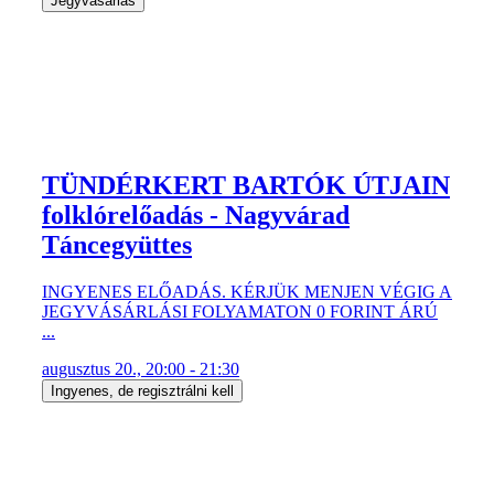
Jegyvásárlás
TÜNDÉRKERT BARTÓK ÚTJAIN
folklórelőadás - Nagyvárad
Táncegyüttes
INGYENES ELŐADÁS. KÉRJÜK MENJEN VÉGIG A
JEGYVÁSÁRLÁSI FOLYAMATON 0 FORINT ÁRÚ
...
augusztus 20., 20:00 - 21:30
Ingyenes, de regisztrálni kell