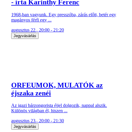
- írta Karinthy Ferenc
1968-ban vagyunk. Egy presszóba, zárás előtt, betér egy
magányos férfi egy ...
augusztus 22., 20:00 - 21:20
Jegyvásárlás
ORFEUMOK, MULATÓK az
éjszaka zenéi
Az igazi bárzongorista éjjel dolgozik, nappal alszik.
Különös világban él, hiszen ...
augusztus 23., 20:00 - 21:30
Jegyvásárlás