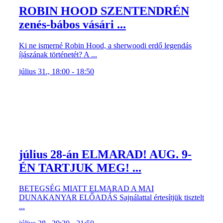
ROBIN HOOD SZENTENDRÉN
zenés-bábos vásári ...
Ki ne ismerné Robin Hood, a sherwoodi erdő legendás
íjászának történetét? A ...
július 31., 18:00 - 18:50
július 28-án ELMARAD! AUG. 9-
ÉN TARTJUK MEG! ...
BETEGSÉG MIATT ELMARAD A MAI
DUNAKANYAR ELŐADÁS Sajnálattal értesítjük tisztelt
...