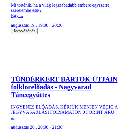
Mi történik, ha a világ legszabadabb embere egyszerre
szerelembe esik?
Egy ...
augusztus 19., 19:00 - 20:20
Jegyvásárlás
TÜNDÉRKERT BARTÓK ÚTJAIN
folklórelőadás - Nagyvárad
Táncegyüttes
INGYENES ELŐADÁS. KÉRJÜK MENJEN VÉGIG A
JEGYVÁSÁRLÁSI FOLYAMATON 0 FORINT ÁRÚ
...
augusztus 20., 20:00 - 21:30