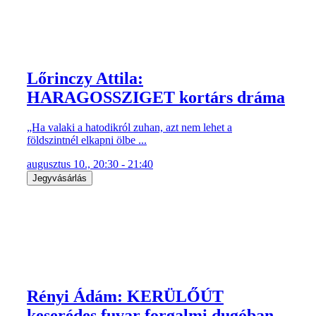
Lőrinczy Attila:
HARAGOSSZIGET kortárs dráma
„Ha valaki a hatodikról zuhan, azt nem lehet a
földszintnél elkapni ölbe ...
augusztus 10., 20:30 - 21:40
Jegyvásárlás
Rényi Ádám: KERÜLŐÚT
keserédes fuvar forgalmi dugóban,