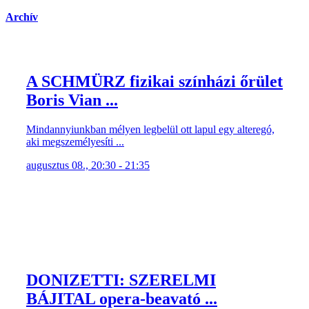
Archív
A SCHMÜRZ fizikai színházi őrület
Boris Vian ...
Mindannyiunkban mélyen legbelül ott lapul egy alteregó,
aki megszemélyesíti ...
augusztus 08., 20:30 - 21:35
DONIZETTI: SZERELMI
BÁJITAL opera-beavató ...