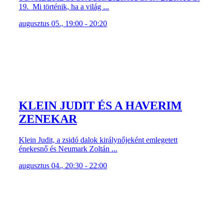
19. Mi történik, ha a világ ...
augusztus 05., 19:00 - 20:20
KLEIN JUDIT ÉS A HAVERIM
ZENEKAR
Klein Judit, a zsidó dalok királynőjeként emlegetett
énekesnő és Neumark Zoltán ...
augusztus 04., 20:30 - 22:00