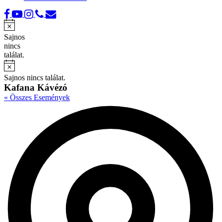
Notice
Sajnos
nincs
találat.
Notice
Sajnos nincs találat.
Kafana Kávézó
« Összes Események
A