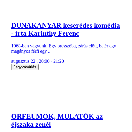
DUNAKANYAR keserédes komédia
- írta Karinthy Ferenc
1968-ban vagyunk. Egy presszóba, zárás előtt, betér egy
magányos férfi egy ...
augusztus 22., 20:00 - 21:20
Jegyvásárlás
ORFEUMOK, MULATÓK az
éjszaka zenéi