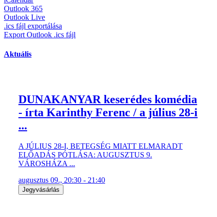
Outlook 365
Outlook Live
.ics fájl exportálása
Export Outlook .ics fájl
Aktuális
DUNAKANYAR keserédes komédia
- írta Karinthy Ferenc / a július 28-i
...
A JÚLIUS 28-I, BETEGSÉG MIATT ELMARADT
ELŐADÁS PÓTLÁSA: AUGUSZTUS 9.
VÁROSHÁZA ...
augusztus 09., 20:30 - 21:40
Jegyvásárlás