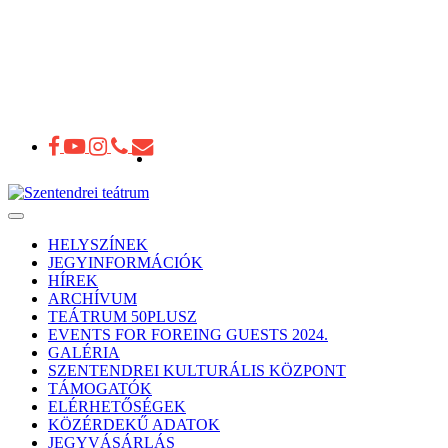
Toggle
navigation
HELYSZÍNEK
JEGYINFORMÁCIÓK
HÍREK
ARCHÍVUM
TEÁTRUM 50PLUSZ
EVENTS FOR FOREING GUESTS 2024.
GALÉRIA
SZENTENDREI KULTURÁLIS KÖZPONT
TÁMOGATÓK
ELÉRHETŐSÉGEK
KÖZÉRDEKŰ ADATOK
JEGYVÁSÁRLÁS