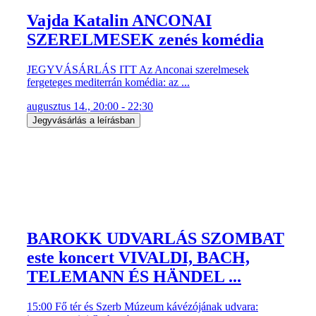
Vajda Katalin ANCONAI
SZERELMESEK zenés komédia
JEGYVÁSÁRLÁS ITT Az Anconai szerelmesek
fergeteges mediterrán komédia: az ...
augusztus 14., 20:00 - 22:30
Jegyvásárlás a leírásban
BAROKK UDVARLÁS SZOMBAT
este koncert VIVALDI, BACH,
TELEMANN ÉS HÄNDEL ...
15:00 Fő tér és Szerb Múzeum kávézójának udvara: