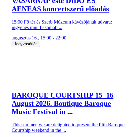
VASÁRNAP este DIDO ÉS
AENEAS koncertszerű előadás
15:00 Fő tér és Szerb Múzeum kávézójának udvara:
ingyenes mini flashmob ...
augusztus 16., 15:00 - 22:00
Jegyvásárlás
BAROQUE COURTSHIP 15–16
August 2026. Boutique Baroque
Music Festival in ...
This summer, we are delighted to present the fifth Baroque
Courtship weekend in the ...