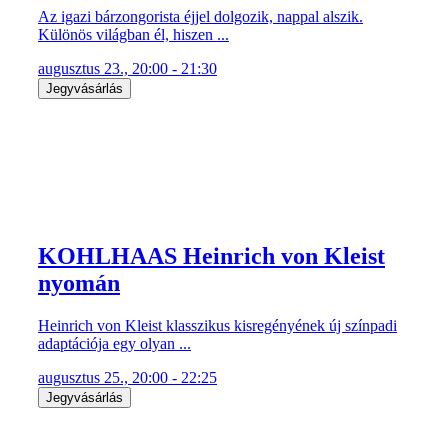
Az igazi bárzongorista éjjel dolgozik, nappal alszik.
Különös világban él, hiszen ...
augusztus 23., 20:00 - 21:30
Jegyvásárlás
KOHLHAAS Heinrich von Kleist
nyomán
Heinrich von Kleist klasszikus kisregényének új színpadi
adaptációja egy olyan ...
augusztus 25., 20:00 - 22:25
Jegyvásárlás