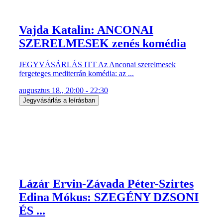
Vajda Katalin: ANCONAI
SZERELMESEK zenés komédia
JEGYVÁSÁRLÁS ITT Az Anconai szerelmesek
fergeteges mediterrán komédia: az ...
augusztus 18., 20:00 - 22:30
Jegyvásárlás a leírásban
Lázár Ervin-Závada Péter-Szirtes
Edina Mókus: SZEGÉNY DZSONI
ÉS ...