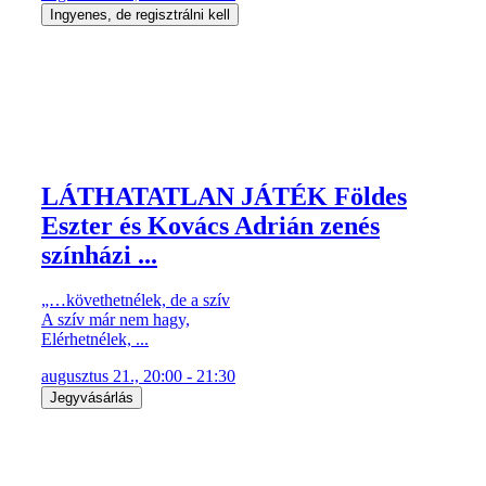
Ingyenes, de regisztrálni kell
LÁTHATATLAN JÁTÉK Földes
Eszter és Kovács Adrián zenés
színházi ...
„…követhetnélek, de a szív
A szív már nem hagy,
Elérhetnélek, ...
augusztus 21., 20:00 - 21:30
Jegyvásárlás