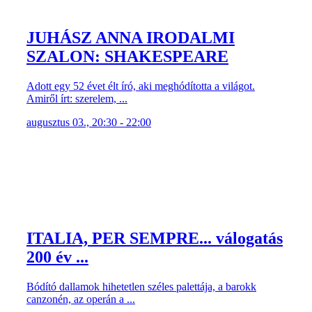
JUHÁSZ ANNA IRODALMI
SZALON: SHAKESPEARE
Adott egy 52 évet élt író, aki meghódította a világot.
Amiről írt: szerelem, ...
augusztus 03., 20:30 - 22:00
ITALIA, PER SEMPRE... válogatás
200 év ...
Bódító dallamok hihetetlen széles palettája, a barokk
canzonén, az operán a ...