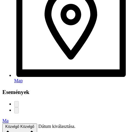
Map
Események
Ma
Dátum kiválasztása.
Közelgő
Közelgő