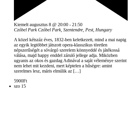
Kiemelt
augusztus 8 @ 20:00
-
21:50
Czóbel Park
Czóbel Park, Szentendre, Pest, Hungary
A közel kétszáz éves, 1832-ben keletkezett, mind a mai napig
az egyik legtöbbet játszott opera-klasszikus töretlen
népszerűségét a sóvárgó szerelem könnyeddé és játékossá
válása, majd happy enddel záruló jellege adja. Miközben
ugyanis az okos és gazdag Adinával a saját véleménye szerint
nem lehet mit kezdeni, mert képtelen a hűségre: amint
szerelmes lesz, máris elmúlik az […]
5900Ft
szo
15