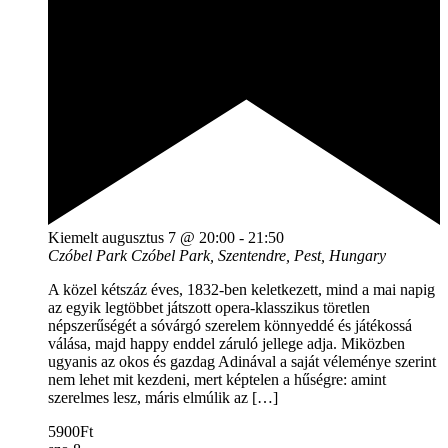
Kiemelt
augusztus 7 @ 20:00
-
21:50
Czóbel Park
Czóbel Park, Szentendre, Pest, Hungary
A közel kétszáz éves, 1832-ben keletkezett, mind a mai napig
az egyik legtöbbet játszott opera-klasszikus töretlen
népszerűségét a sóvárgó szerelem könnyeddé és játékossá
válása, majd happy enddel záruló jellege adja. Miközben
ugyanis az okos és gazdag Adinával a saját véleménye szerint
nem lehet mit kezdeni, mert képtelen a hűségre: amint
szerelmes lesz, máris elmúlik az […]
5900Ft