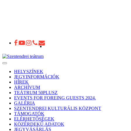
Toggle
navigation
HELYSZÍNEK
JEGYINFORMÁCIÓK
HÍREK
ARCHÍVUM
TEÁTRUM 50PLUSZ
EVENTS FOR FOREING GUESTS 2024.
GALÉRIA
SZENTENDREI KULTURÁLIS KÖZPONT
TÁMOGATÓK
ELÉRHETŐSÉGEK
KÖZÉRDEKŰ ADATOK
JEGYVÁSÁRLÁS