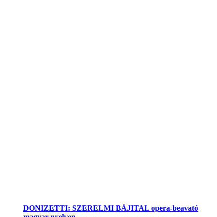
DONIZETTI: SZERELMI BÁJITAL opera-beavató
magyar nyelven