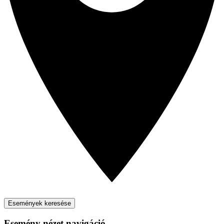
Események keresése
Esemény nézet navigáció