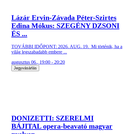
Lázár Ervin-Závada Péter-Szirtes
Edina Mókus: SZEGÉNY DZSONI
ÉS ...
TOVÁBBI IDŐPONT: 2026. AUG. 19. Mi történik, ha a
világ legszabadabb embere ...
augusztus 06., 19:00 - 20:20
Jegyvásárlás
DONIZETTI: SZERELMI
BÁJITAL opera-beavató magyar