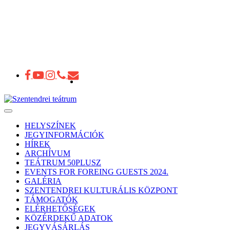
Toggle
navigation
HELYSZÍNEK
JEGYINFORMÁCIÓK
HÍREK
ARCHÍVUM
TEÁTRUM 50PLUSZ
EVENTS FOR FOREING GUESTS 2024.
GALÉRIA
SZENTENDREI KULTURÁLIS KÖZPONT
TÁMOGATÓK
ELÉRHETŐSÉGEK
KÖZÉRDEKŰ ADATOK
JEGYVÁSÁRLÁS