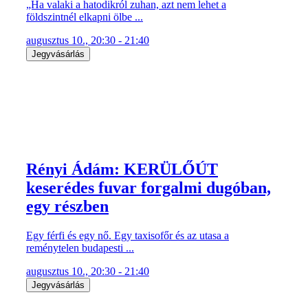
„Ha valaki a hatodikról zuhan, azt nem lehet a
földszintnél elkapni ölbe ...
augusztus 10., 20:30 - 21:40
Jegyvásárlás
Rényi Ádám: KERÜLŐÚT
keserédes fuvar forgalmi dugóban,
egy részben
Egy férfi és egy nő. Egy taxisofőr és az utasa a
reménytelen budapesti ...
augusztus 10., 20:30 - 21:40
Jegyvásárlás