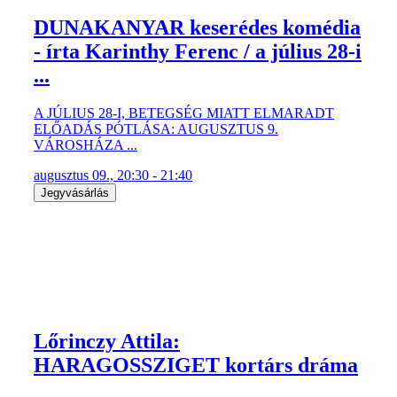
DUNAKANYAR keserédes komédia
- írta Karinthy Ferenc / a július 28-i
...
A JÚLIUS 28-I, BETEGSÉG MIATT ELMARADT
ELŐADÁS PÓTLÁSA: AUGUSZTUS 9.
VÁROSHÁZA ...
augusztus 09., 20:30 - 21:40
Jegyvásárlás
Lőrinczy Attila:
HARAGOSSZIGET kortárs dráma