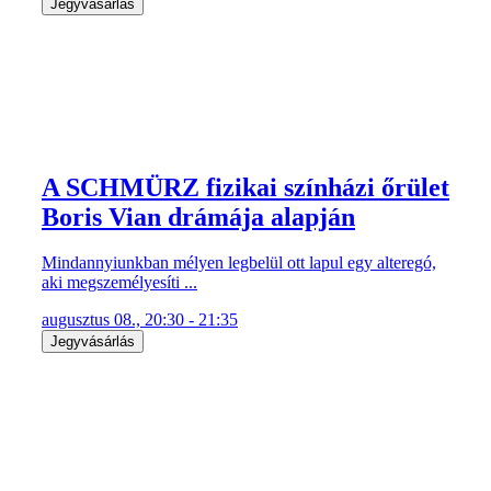
Jegyvásárlás
A SCHMÜRZ fizikai színházi őrület
Boris Vian drámája alapján
Mindannyiunkban mélyen legbelül ott lapul egy alteregó,
aki megszemélyesíti ...
augusztus 08., 20:30 - 21:35
Jegyvásárlás