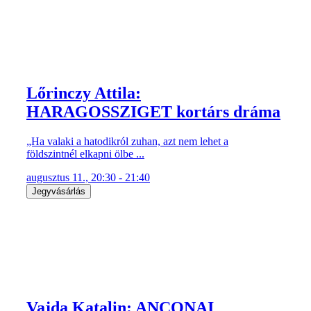
Lőrinczy Attila:
HARAGOSSZIGET kortárs dráma
„Ha valaki a hatodikról zuhan, azt nem lehet a
földszintnél elkapni ölbe ...
augusztus 11., 20:30 - 21:40
Jegyvásárlás
Vajda Katalin: ANCONAI