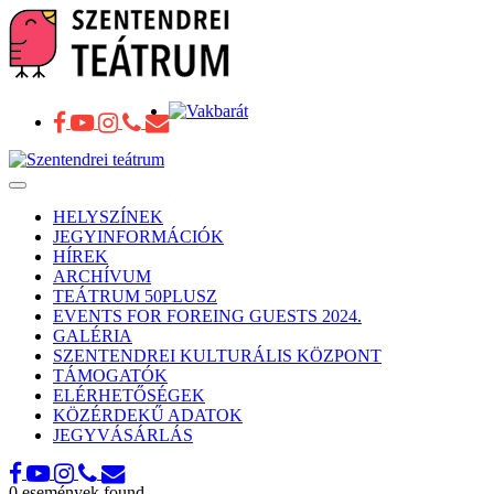
Toggle
navigation
HELYSZÍNEK
JEGYINFORMÁCIÓK
HÍREK
ARCHÍVUM
TEÁTRUM 50PLUSZ
EVENTS FOR FOREING GUESTS 2024.
GALÉRIA
SZENTENDREI KULTURÁLIS KÖZPONT
TÁMOGATÓK
ELÉRHETŐSÉGEK
KÖZÉRDEKŰ ADATOK
JEGYVÁSÁRLÁS
0 események found.