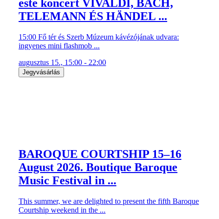
este koncert VIVALDI, BACH,
TELEMANN ÉS HÄNDEL ...
15:00 Fő tér és Szerb Múzeum kávézójának udvara:
ingyenes mini flashmob ...
augusztus 15., 15:00 - 22:00
Jegyvásárlás
BAROQUE COURTSHIP 15–16
August 2026. Boutique Baroque
Music Festival in ...
This summer, we are delighted to present the fifth Baroque
Courtship weekend in the ...