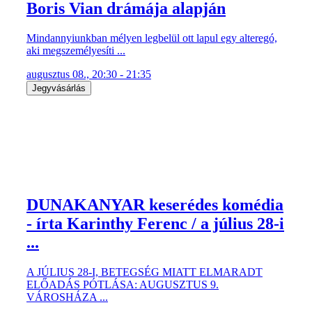
Boris Vian drámája alapján
Mindannyiunkban mélyen legbelül ott lapul egy alteregó,
aki megszemélyesíti ...
augusztus 08., 20:30 - 21:35
Jegyvásárlás
DUNAKANYAR keserédes komédia
- írta Karinthy Ferenc / a július 28-i
...
A JÚLIUS 28-I, BETEGSÉG MIATT ELMARADT
ELŐADÁS PÓTLÁSA: AUGUSZTUS 9.
VÁROSHÁZA ...