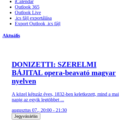
iCalendar
Outlook 365
Outlook Live
.ics fájl exportálása
Export Outlook .ics fájl
Aktuális
DONIZETTI: SZERELMI
BÁJITAL opera-beavató magyar
nyelven
A közel kétszáz éves, 1832-ben keletkezett, mind a mai
napig az egyik legtöbbet ...
augusztus 07., 20:00 - 21:30
Jegyvásárlás