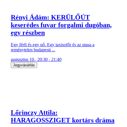
Rényi Ádám: KERÜLŐÚT
keserédes fuvar forgalmi dugóban,
egy részben
Egy férfi és egy nő. Egy taxisofőr és az utasa a
reménytelen budapesti ...
augusztus 10., 20:30 - 21:40
Jegyvásárlás
Lőrinczy Attila:
HARAGOSSZIGET kortárs dráma