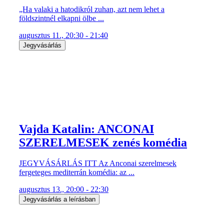
„Ha valaki a hatodikról zuhan, azt nem lehet a
földszintnél elkapni ölbe ...
augusztus 11., 20:30 - 21:40
Jegyvásárlás
Vajda Katalin: ANCONAI
SZERELMESEK zenés komédia
JEGYVÁSÁRLÁS ITT Az Anconai szerelmesek
fergeteges mediterrán komédia: az ...
augusztus 13., 20:00 - 22:30
Jegyvásárlás a leírásban