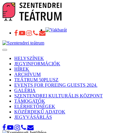
Toggle
navigation
HELYSZÍNEK
JEGYINFORMÁCIÓK
HÍREK
ARCHÍVUM
TEÁTRUM 50PLUSZ
EVENTS FOR FOREING GUESTS 2024.
GALÉRIA
SZENTENDREI KULTURÁLIS KÖZPONT
TÁMOGATÓK
ELÉRHETŐSÉGEK
KÖZÉRDEKŰ ADATOK
JEGYVÁSÁRLÁS