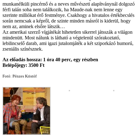
munkanélküli pincérnő és a neves művé­szeti alapítványnál dolgozó
férfi talán soha nem talál­kozik, ha Maude-nak nem lenne egy
szerinte milliókat érő festménye. Csakhogy a hivatalos értékbecslés
során nemcsak a képről, de szinte minden másról is kiderül, hogy
nem az, aminek elsőre látszik…
Az amerikai szerző vígjátékát hihetetlen sikerrel játsszák a világon
mindenütt. Most nálunk is látható a végtelenül szórakoztató,
lebilincselő darab, ami igazi jutalomjáték a két sziporkázó humorú,
zseniális színésznek.
Az előadás hossza: 1 óra 40 perc, egy részben
Belépőjegy: 3500 Ft
Fotó: Pénzes Kristóf