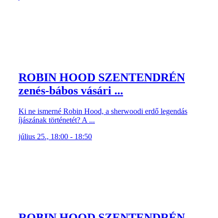
ROBIN HOOD SZENTENDRÉN
zenés-bábos vásári ...
Ki ne ismerné Robin Hood, a sherwoodi erdő legendás
íjászának történetét? A ...
július 25., 18:00 - 18:50
ROBIN HOOD SZENTENDRÉN