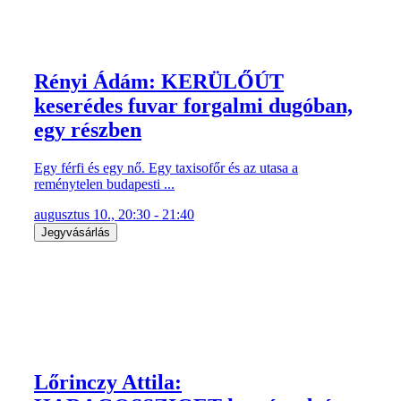
Rényi Ádám: KERÜLŐÚT
keserédes fuvar forgalmi dugóban,
egy részben
Egy férfi és egy nő. Egy taxisofőr és az utasa a
reménytelen budapesti ...
augusztus 10., 20:30 - 21:40
Jegyvásárlás
Lőrinczy Attila: