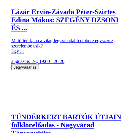
Lázár Ervin-Závada Péter-Szirtes
Edina Mókus: SZEGÉNY DZSONI
ÉS ...
Mi történik, ha a világ legszabadabb embere egyszerre
szerelembe esik?
Egy ...
augusztus 19., 19:00 - 20:20
Jegyvásárlás
TÜNDÉRKERT BARTÓK ÚTJAIN
folklórelőadás - Nagyvárad
Táncegyüttes