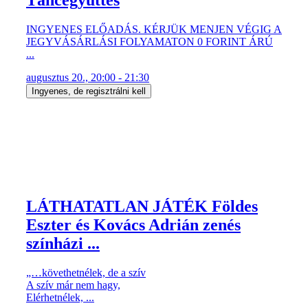
INGYENES ELŐADÁS. KÉRJÜK MENJEN VÉGIG A
JEGYVÁSÁRLÁSI FOLYAMATON 0 FORINT ÁRÚ
...
augusztus 20., 20:00 - 21:30
Ingyenes, de regisztrálni kell
LÁTHATATLAN JÁTÉK Földes
Eszter és Kovács Adrián zenés
színházi ...
„…követhetnélek, de a szív
A szív már nem hagy,
Elérhetnélek, ...