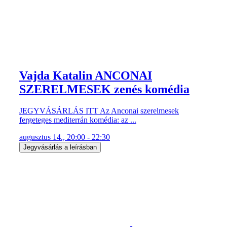
Vajda Katalin ANCONAI
SZERELMESEK zenés komédia
JEGYVÁSÁRLÁS ITT Az Anconai szerelmesek
fergeteges mediterrán komédia: az ...
augusztus 14., 20:00 - 22:30
Jegyvásárlás a leírásban