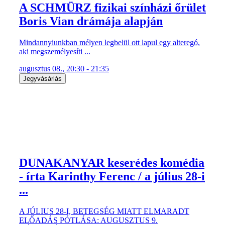
A SCHMÜRZ fizikai színházi őrület
Boris Vian drámája alapján
Mindannyiunkban mélyen legbelül ott lapul egy alteregó,
aki megszemélyesíti ...
augusztus 08., 20:30 - 21:35
Jegyvásárlás
DUNAKANYAR keserédes komédia
- írta Karinthy Ferenc / a július 28-i
...
A JÚLIUS 28-I, BETEGSÉG MIATT ELMARADT
ELŐADÁS PÓTLÁSA: AUGUSZTUS 9.