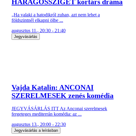
HARAGOSSZIGET kortárs dráma
„Ha valaki a hatodikról zuhan, azt nem lehet a
földszintnél elkapni ölbe ...
augusztus 11., 20:30 - 21:40
Jegyvásárlás
Vajda Katalin: ANCONAI
SZERELMESEK zenés komédia
JEGYVÁSÁRLÁS ITT Az Anconai szerelmesek
fergeteges mediterrán komédia: az ...
augusztus 13., 20:00 - 22:30
Jegyvásárlás a leírásban