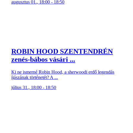
augusztus 01., 18:00 - 18:50
ROBIN HOOD SZENTENDRÉN
zenés-bábos vásári ...
Ki ne ismerné Robin Hood, a sherwoodi erdő legendás
íjászának történetét? A ...
július 31., 18:00 - 18:50