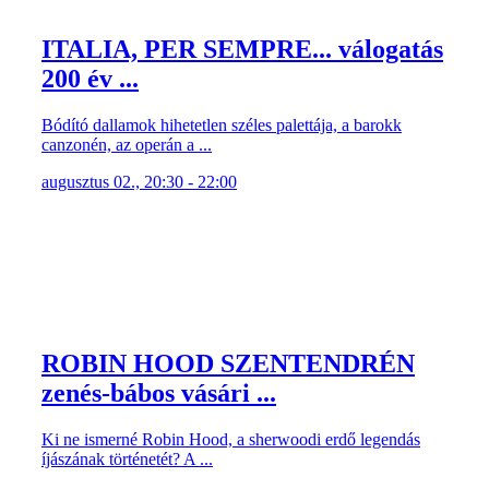
ITALIA, PER SEMPRE... válogatás
200 év ...
Bódító dallamok hihetetlen széles palettája, a barokk
canzonén, az operán a ...
augusztus 02., 20:30 - 22:00
ROBIN HOOD SZENTENDRÉN
zenés-bábos vásári ...
Ki ne ismerné Robin Hood, a sherwoodi erdő legendás
íjászának történetét? A ...