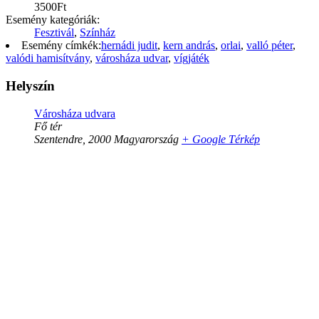
3500Ft
Esemény kategóriák:
Fesztivál
,
Színház
Esemény címkék:
hernádi judit
,
kern andrás
,
orlai
,
valló péter
,
valódi hamisítvány
,
városháza udvar
,
vígjáték
Helyszín
Városháza udvara
Fő tér
Szentendre
,
2000
Magyarország
+ Google Térkép