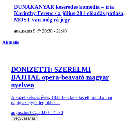
DUNAKANYAR keserédes komédia – írta
Karinthy Ferenc / a július 28-i előadás pótlása,
MOST van még rá jegy
augusztus 9 @ 20:30
-
21:40
Aktuális
DONIZETTI: SZERELMI
BÁJITAL opera-beavató magyar
nyelven
A közel kétszáz éves, 1832-ben keletkezett, mind a mai
napig az egyik legtöbbet ...
augusztus 07., 20:00 - 21:30
Jegyvásárlás