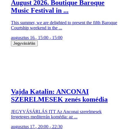
August 2026. Boutique Baroque
Music Festival in ...
This summer, we are delighted to present the fifth Baroque
Courtship weekend in the ...
augusztus 16., 15:00 - 15:00
Jegyvásárlás
Vajda Katalin: ANCONAI
SZERELMESEK zenés komédia
JEGYVÁSÁRLÁS ITT Az Anconai szerelmesek
fergeteges mediterrán komédia: az ...
augusztus 17., 20:00 - 22:30