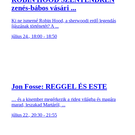
zenés-bábos vásári ...
Ki ne ismerné Robin Hood, a sherwoodi erdő legendás
íjászának történetét? A ...
július 24., 18:00 - 18:50
Jon Fosse: REGGEL ÉS ESTE
… és a kisember megérkezik a rideg világba és magára
marad, leszakad Martáról, ...
július 22., 20:30 - 21:55