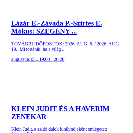
Lázár E.-Závada P.-Szirtes E.
Mókus: SZEGÉNY ...
TOVÁBBI IDŐPONTOK: 2026. AUG. 6. / 2026. AUG.
19. Mi történik, ha a világ ...
augusztus 05., 19:00 - 20:20
KLEIN JUDIT ÉS A HAVERIM
ZENEKAR
Klein Judit, a zsidó dalok királynőjeként emlegetett