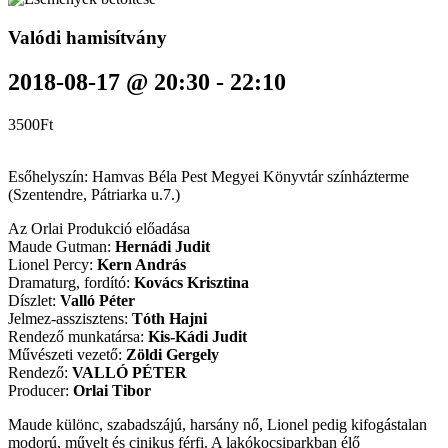
Valódi hamisítvány
2018-08-17 @ 20:30
-
22:10
3500Ft
Esőhelyszín: Hamvas Béla Pest Megyei Könyvtár színházterme
(Szentendre, Pátriarka u.7.)
Az Orlai Produkció előadása
Maude Gutman:
Hernádi Judit
Lionel Percy:
Kern András
Dramaturg, fordító:
Kovács Krisztina
Díszlet:
Valló Péter
Jelmez-asszisztens:
Tóth Hajni
Rendező munkatársa:
Kis-Kádi Judit
Művészeti vezető:
Zöldi Gergely
Rendező:
VALLÓ PÉTER
Producer:
Orlai Tibor
Maude különc, szabadszájú, harsány nő, Lionel pedig kifogástalan
modorú, művelt és cinikus férfi. A lakóko­csiparkban élő