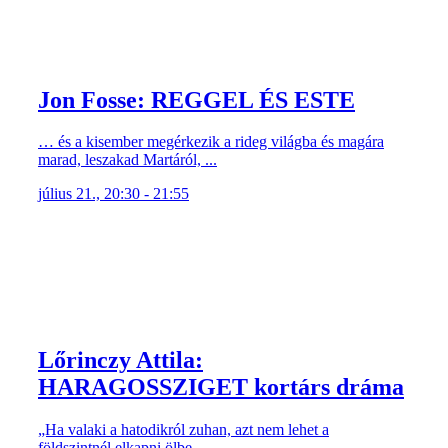
Jon Fosse: REGGEL ÉS ESTE
… és a kisember megérkezik a rideg világba és magára
marad, leszakad Martáról, ...
július 21., 20:30 - 21:55
Lőrinczy Attila:
HARAGOSSZIGET kortárs dráma
„Ha valaki a hatodikról zuhan, azt nem lehet a
földszintnél elkapni ölbe ...