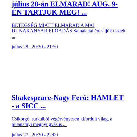
július 28-án ELMARAD! AUG. 9-
ÉN TARTJUK MEG! ...
BETEGSÉG MIATT ELMARAD A MAI
DUNAKANYAR ELŐADÁS Sajnálattal értesítjük tisztelt
...
július 28., 20:30 - 21:50
Shakespeare-Nagy Feró: HAMLET
- a SICC ...
Csikorgó, sarkaiból végérvényesen kifordult világ, a
pillanatnyi megnyugvás is ...
július 27., 20:30 - 22:00