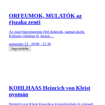
ORFEUMOK, MULATÓK az
éjszaka zenéi
Az igazi bárzongorista éjjel dolgozik, nappal alszik.
Különös világban él, hiszen ...
augusztus 23., 20:00 - 21:30
Jegyvásárlás
KOHLHAAS Heinrich von Kleist
nyomán
Heinrich von Kleist klasszikus kisregényének új színpadi