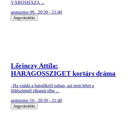
VÁROSHÁZA ...
augusztus 09., 20:30 - 21:40
Jegyvásárlás
Lőrinczy Attila:
HARAGOSSZIGET kortárs dráma
„Ha valaki a hatodikról zuhan, azt nem lehet a
földszintnél elkapni ölbe ...
augusztus 10., 20:30 - 21:40
Jegyvásárlás