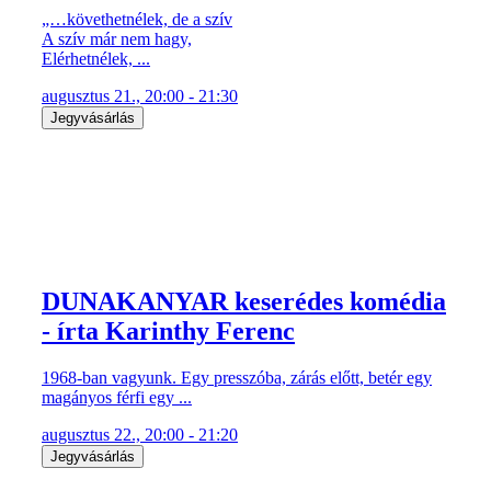
„…követhetnélek, de a szív
A szív már nem hagy,
Elérhetnélek, ...
augusztus 21., 20:00 - 21:30
Jegyvásárlás
DUNAKANYAR keserédes komédia
- írta Karinthy Ferenc
1968-ban vagyunk. Egy presszóba, zárás előtt, betér egy
magányos férfi egy ...
augusztus 22., 20:00 - 21:20
Jegyvásárlás