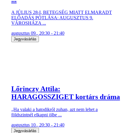
A JÚLIUS 28-I, BETEGSÉG MIATT ELMARADT
ELŐADÁS PÓTLÁSA: AUGUSZTUS 9.
VÁROSHÁZA ...
augusztus 09., 20:30 - 21:40
Jegyvásárlás
Lőrinczy Attila:
HARAGOSSZIGET kortárs dráma
„Ha valaki a hatodikról zuhan, azt nem lehet a
földszintnél elkapni ölbe ...
augusztus 10., 20:30 - 21:40
Jegyvásárlás