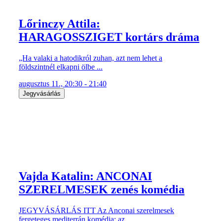
Lőrinczy Attila:
HARAGOSSZIGET kortárs dráma
„Ha valaki a hatodikról zuhan, azt nem lehet a
földszintnél elkapni ölbe ...
augusztus 11., 20:30 - 21:40
Jegyvásárlás
Vajda Katalin: ANCONAI
SZERELMESEK zenés komédia
JEGYVÁSÁRLÁS ITT Az Anconai szerelmesek
fergeteges mediterrán komédia: az ...