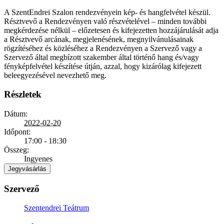
A SzentEndrei Szalon rendezvényein kép- és hangfelvétel készül.
Résztvevő a Rendezvényen való részvételével – minden további
megkérdezése nélkül – előzetesen és kifejezetten hozzájárulását adja
a Résztvevő arcának, megjelenésének, megnyilvánulásainak
rögzítéséhez és közléséhez a Rendezvényen a Szervező vagy a
Szervező által megbízott szakember által történő hang és/vagy
fényképfelvétel készítése útján, azzal, hogy kizárólag kifejezett
beleegyezésével nevezhető meg.
Részletek
Dátum:
2022-02-20
Időpont:
17:00 - 18:30
Összeg:
Ingyenes
Jegyvásárlás
Szervező
Szentendrei Teátrum