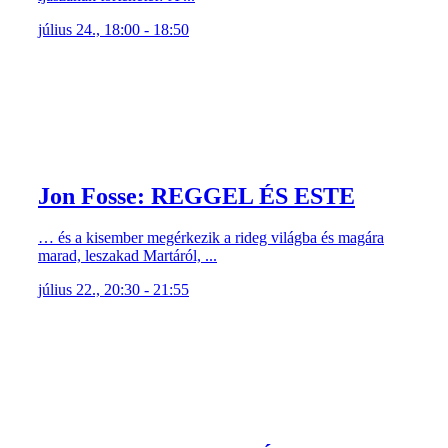
július 24., 18:00 - 18:50
Jon Fosse: REGGEL ÉS ESTE
… és a kisember megérkezik a rideg világba és magára
marad, leszakad Martáról, ...
július 22., 20:30 - 21:55