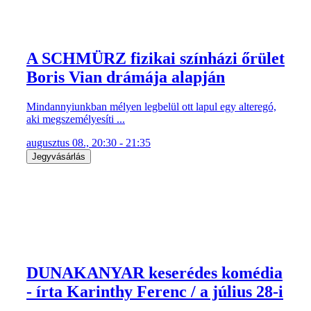
A SCHMÜRZ fizikai színházi őrület
Boris Vian drámája alapján
Mindannyiunkban mélyen legbelül ott lapul egy alteregó,
aki megszemélyesíti ...
augusztus 08., 20:30 - 21:35
Jegyvásárlás
DUNAKANYAR keserédes komédia
- írta Karinthy Ferenc / a július 28-i
...