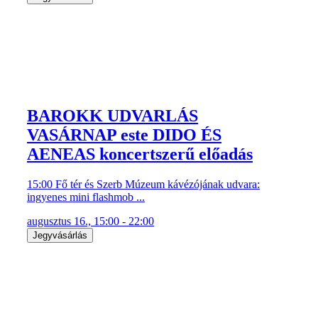
BAROKK UDVARLÁS
VASÁRNAP este DIDO ÉS
AENEAS koncertszerű előadás
15:00 Fő tér és Szerb Múzeum kávézójának udvara:
ingyenes mini flashmob ...
augusztus 16., 15:00 - 22:00
Jegyvásárlás