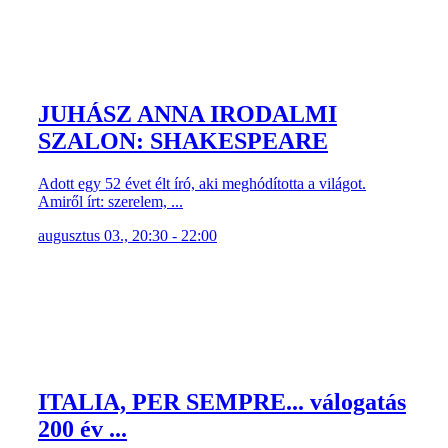
JUHÁSZ ANNA IRODALMI
SZALON: SHAKESPEARE
Adott egy 52 évet élt író, aki meghódította a világot.
Amiről írt: szerelem, ...
augusztus 03., 20:30 - 22:00
ITALIA, PER SEMPRE... válogatás
200 év ...