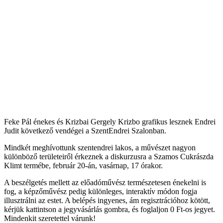
Feke Pál énekes és Krizbai Gergely Krizbo grafikus lesznek Endrei
Judit következő vendégei a SzentEndrei Szalonban.
Mindkét meghívottunk szentendrei lakos, a művészet nagyon
különböző területeiről érkeznek a diskurzusra a Szamos Cukrászda
Klimt termébe, február 20-án, vasárnap, 17 órakor.
A beszélgetés mellett az előadóművész természetesen énekelni is
fog, a képzőművész pedig különleges, interaktív módon fogja
illusztrálni az estet. A belépés ingyenes, ám regisztrációhoz kötött,
kérjük kattintson a jegyvásárlás gombra, és foglaljon 0 Ft-os jegyet.
Mindenkit szeretettel várunk!