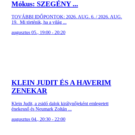
Mókus: SZEGÉNY ...
TOVÁBBI IDŐPONTOK: 2026. AUG. 6. / 2026. AUG.
19. Mi történik, ha a világ ...
augusztus 05., 19:00 - 20:20
KLEIN JUDIT ÉS A HAVERIM
ZENEKAR
Klein Judit, a zsidó dalok királynőjeként emlegetett
énekesnő és Neumark Zoltán ...
augusztus 04., 20:30 - 22:00