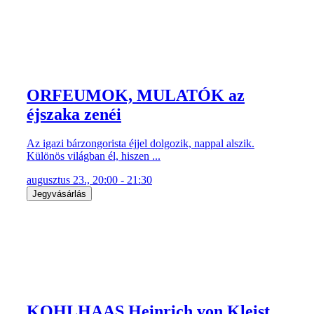
ORFEUMOK, MULATÓK az
éjszaka zenéi
Az igazi bárzongorista éjjel dolgozik, nappal alszik.
Különös világban él, hiszen ...
augusztus 23., 20:00 - 21:30
Jegyvásárlás
KOHLHAAS Heinrich von Kleist