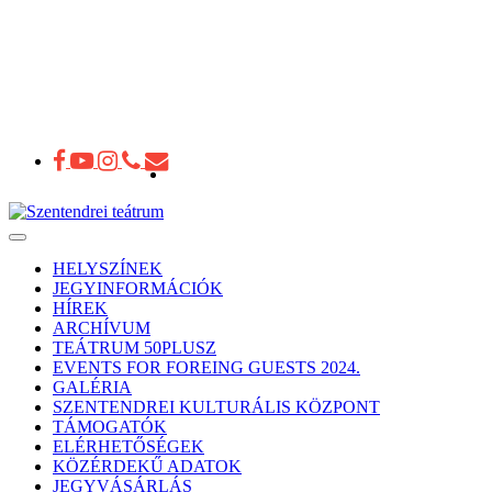
Toggle
navigation
HELYSZÍNEK
JEGYINFORMÁCIÓK
HÍREK
ARCHÍVUM
TEÁTRUM 50PLUSZ
EVENTS FOR FOREING GUESTS 2024.
GALÉRIA
SZENTENDREI KULTURÁLIS KÖZPONT
TÁMOGATÓK
ELÉRHETŐSÉGEK
KÖZÉRDEKŰ ADATOK
JEGYVÁSÁRLÁS