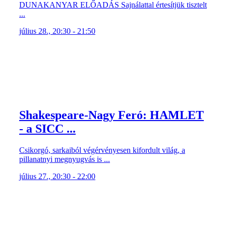
DUNAKANYAR ELŐADÁS Sajnálattal értesítjük tisztelt
...
július 28., 20:30 - 21:50
Shakespeare-Nagy Feró: HAMLET
- a SICC ...
Csikorgó, sarkaiból végérvényesen kifordult világ, a
pillanatnyi megnyugvás is ...
július 27., 20:30 - 22:00