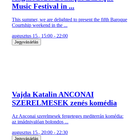
Music Festival in ...
This summer, we are delighted to present the fifth Baroque
Courtship weekend in the ...
augusztus 15., 15:00 - 22:00
Jegyvásárlás
Vajda Katalin ANCONAI
SZERELMESEK zenés komédia
Az Anconai szerelmesek fergeteges mediterrán komédia:
az imádnivalóan bolondos ...
augusztus 15., 20:00 - 22:30
Jegyvásárlás