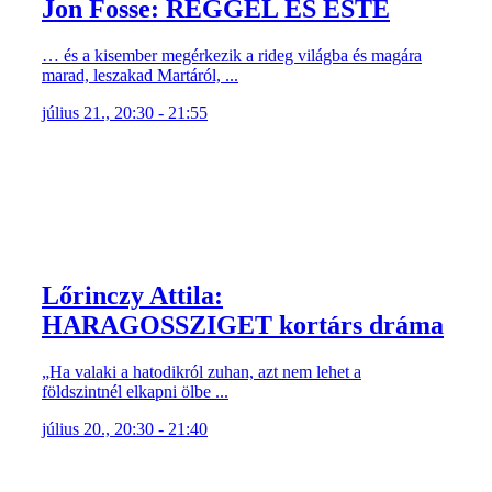
Jon Fosse: REGGEL ÉS ESTE
… és a kisember megérkezik a rideg világba és magára
marad, leszakad Martáról, ...
július 21., 20:30 - 21:55
Lőrinczy Attila:
HARAGOSSZIGET kortárs dráma
„Ha valaki a hatodikról zuhan, azt nem lehet a
földszintnél elkapni ölbe ...
július 20., 20:30 - 21:40