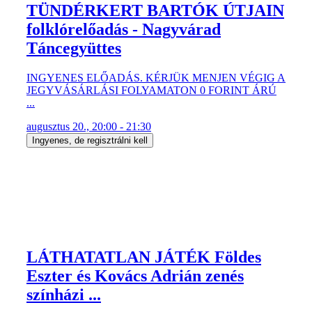
TÜNDÉRKERT BARTÓK ÚTJAIN
folklórelőadás - Nagyvárad
Táncegyüttes
INGYENES ELŐADÁS. KÉRJÜK MENJEN VÉGIG A
JEGYVÁSÁRLÁSI FOLYAMATON 0 FORINT ÁRÚ
...
augusztus 20., 20:00 - 21:30
Ingyenes, de regisztrálni kell
LÁTHATATLAN JÁTÉK Földes
Eszter és Kovács Adrián zenés
színházi ...