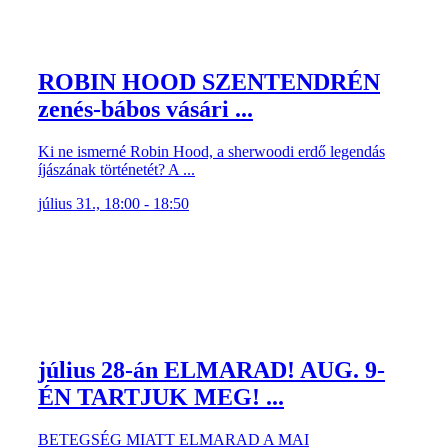
ROBIN HOOD SZENTENDRÉN
zenés-bábos vásári ...
Ki ne ismerné Robin Hood, a sherwoodi erdő legendás
íjászának történetét? A ...
július 31., 18:00 - 18:50
július 28-án ELMARAD! AUG. 9-
ÉN TARTJUK MEG! ...
BETEGSÉG MIATT ELMARAD A MAI