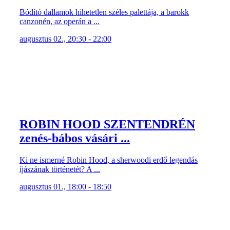
Bódító dallamok hihetetlen széles palettája, a barokk
canzonén, az operán a ...
augusztus 02., 20:30 - 22:00
ROBIN HOOD SZENTENDRÉN
zenés-bábos vásári ...
Ki ne ismerné Robin Hood, a sherwoodi erdő legendás
íjászának történetét? A ...
augusztus 01., 18:00 - 18:50